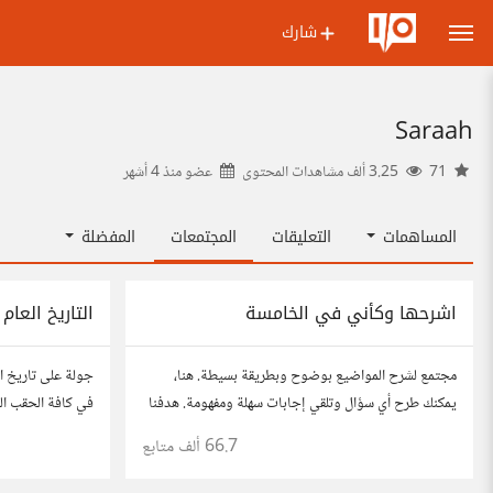
شارك
Saraah
71
3.25 ألف مشاهدات المحتوى
عضو منذ
4 أشهر
المساهمات
التعليقات
المجتمعات
المفضلة
اشرحها وكأني في الخامسة
التاريخ العام
مجتمع لشرح المواضيع بوضوح وبطريقة بسيطة. هنا،
جولة على تاريخ الع
يمكنك طرح أي سؤال وتلقي إجابات سهلة ومفهومة. هدفنا
في كافة الحقب الز
هو تبسيط المعلومات لتكون سهلة على الجميع، تمامًا كما لو
66.7 ألف
متابع
كنت في الخامسة من عمرك.