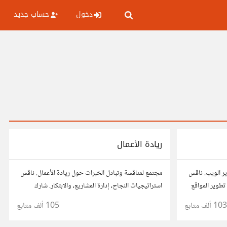
دخول
حساب جديد
ريادة الأعمال
ر الويب. ناقش
مجتمع لمناقشة وتبادل الخبرات حول ريادة الأعمال. ناقش
تطوير المواقع
استراتيجيات النجاح، إدارة المشاريع، والابتكار. شارك
ئح، وتعاون مع
أفكارك، قصص نجاحك، وأسئلتك، وتواصل مع رواد أعمال
103 ألف
متابع
105 ألف
متابع
آخرين لتطوير مشروعاتك.