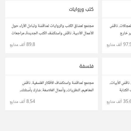
كتب وروايات
المجالات. ناقش
مجتمع لعشاق الكتب والروايات لمناقشة وتبادل الآراء حول
ير خارج
الأعمال الأدبية. ناقش واستكشف الكتب الجديدة، مراجعات
اصل مع مفكرين
الروايات، ومشاركة توصيات القراءة. شارك أفكارك،
97. ألف
متابع
89.8 ألف
متابع
نصائحك، وأسئلتك، وتواصل مع قراء آخرين.
فلسفة
ناقش الأبيات،
مجتمع لمناقشة واستكشاف الأفكار الفلسفية. ناقش
الكتابة
المفاهيم، النظريات، وأعمال الفلاسفة. شارك بأسئلتك،
مات والإلهام
تحليلاتك، ونصائحك، وتواصل مع محبي الفلسفة لفهم أعمق
35. ألف
متابع
8.54 ألف
متابع
للحياة والمعرفة.