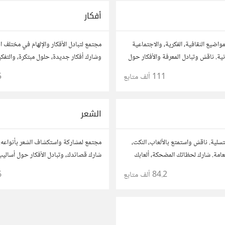
أفكار
واضيع الثقافية، الفكرية، والاجتماعية
مجتمع لتبادل الأفكار والإلهام في مختلف 
ة. ناقش وتبادل المعرفة والأفكار حول
وشارك أفكار جديدة، حلول مبتكرة، والتفك
موسيقى، والعادات.
الصندوق. شارك بمقترحاتك وأسئلتك، وتو
111 ألف
متابع
5
آخرين.
الشعر
تسلية. ناقش واستمتع بالألعاب، النكت،
مجتمع لمشاركة واستكشاف الشعر بأنواعه. 
العامة. شارك لحظاتك المضحكة، ألعابك
شارك قصائدك، وتبادل الأفكار حول أساليب 
مع أعضاء آخرين يبحثون عن المتعة
والشعراء المفضلين. انضم لنتبادل جمال الكل
84.2 ألف
متابع
6
الشعري.