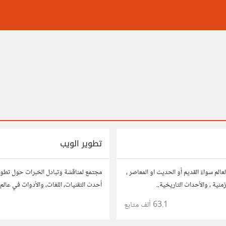
تطوير الويب
الم سواءً القديم أو الحديث او المعاصر ،
مجتمع لمناقشة وتبادل الخبرات حول تطوي
منية ، والأحداث التاريخية..
أحدث التقنيات، اللغات، والأدوات في عالم 
والتطبيقات. شارك مشاريعك، اسأل عن نصا
63.1 ألف
متابع
مطورين محترفين وهواة.