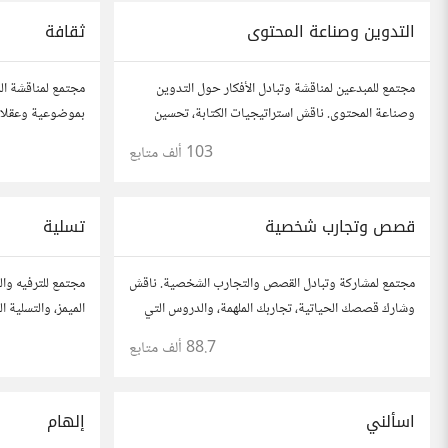
التدوين وصناعة المحتوى
ثقافة
مجتمع للمبدعين لمناقشة وتبادل الأفكار حول التدوين
مجتمع لمناقشة الم
وصناعة المحتوى. ناقش استراتيجيات الكتابة، تحسين
بموضوعية وعقلاني
محركات البحث، وإنتاج المحتوى المرئي والمسموع. شارك
الأدب، الفنون، ال
103 ألف
متابع
أفكارك وأسئلتك، وتواصل مع كتّاب ومبدعين آخرين.
قصص وتجارب شخصية
تسلية
مجتمع لمشاركة وتبادل القصص والتجارب الشخصية. ناقش
مجتمع للترفيه وال
وشارك قصصك الحياتية، تجاربك الملهمة، والدروس التي
الميمز، والتسلية 
تعلمتها. شارك تجاربك مع الآخرين، واستفد من قصصهم
المفضلة، وتفاعل 
88.7 ألف
متابع
لتوسيع آفاقك.
والمرح.
اسألني
إلهام