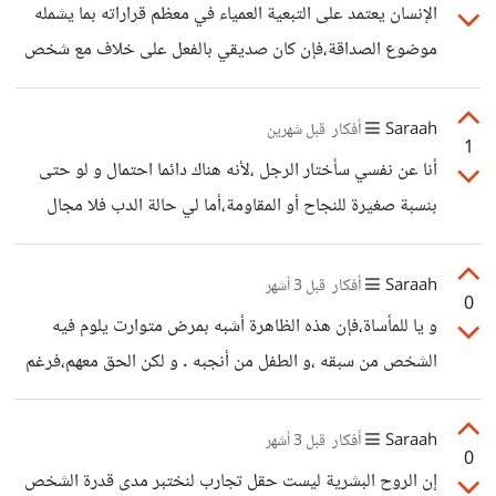
الإنسان يعتمد على التبعية العمياء في معظم قراراته بما يشمله
موضوع الصداقة،فإن كان صديقي بالفعل على خلاف مع شخص
آخر فهذا لا يمنع أن يكون هو الطرف المخطئ،لكننا لا زلنا نصر
على الوقوف مع الظالم دفاعا عنه أمام المظلوم رغم معرفتنا
Saraah
أفكار
قبل شهرين
1
الحقيقة فقط لأنه صديقنا بينما الطرف الآخر لا تصلنا به أية
أنا عن نفسي سأختار الرجل ،لأنه هناك دائما احتمال و لو حتى
قرابة.
بنسبة صغيرة للنجاح أو المقاومة،أما لي حالة الدب فلا مجال
للفوز و الموت محسوم.كما أن الإنسان يخاف من المجهول ،الدب
رغم معرفتنا بغريزته و تصرفاته الوحشية إلا و أننا لم نعاشره أو
Saraah
أفكار
قبل 3 أشهر
0
نصادفه يوما،أما الرجل فهو من البشر الذي نتعامل معهم كل يوم
و يا للمأساة،فإن هذه الظاهرة أشبه بمرض متوارت يلوم فيه
و تتغير السلوكيات و التصرفات من شخص لي آخره حسب بيئة
الشخص من سبقه ،و الطفل من أنجبه . و لكن الحق معهم،فرغم
نشأته.و المجهول يظل دائما أكثر رعبا.
أن الظروف لم تكن مساعدة،لكن على الأقل،يجب أن يكون
الإنجاب و التكاثر آخر قضية وطرح في هذا الجدال.
Saraah
أفكار
قبل 3 أشهر
0
إن الروح البشرية ليست حقل تجارب لنختبر مدى قدرة الشخص