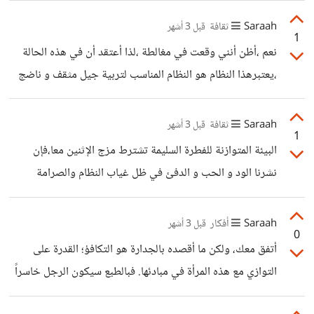
فيها احتمالات نحاح و فشل،من الأفضل
يجني به قوت يومه،و هذه تعتبر نرجسية من شخصين بالغين .
Saraah
ثقافة
قبل 3 أشهر
1
نعم ،أظن أنني وقعت في مغالطة ،لذا أعتقد أن في هذه الحالة
،يعتبرهذا النظام هو النظام المناسب لتربية جيل مثقف و ناضج
ذو فطرة سليمة.
Saraah
ثقافة
قبل 3 أشهر
1
البيئة المتوازنة للفطرة السليمة تشترط مزج الإثنين معا،فإن
نشرنا الود و الحب و الدفئ في ظل غياب النظام والصرامة
فستعم الفوضى.و إن كنا منضبيطين صارمين حتى في أبسط
الأمور فسيأدي إلى تبلد في المشاعر و حرمان من الدفئ العائلي
Saraah
أفكار
قبل 3 أشهر
0
الذي قد يسبب للشخص نفورا اجتماعيا فيما بعد .
أتفق معك، ولكن ما أقصده بالجدارة هو التكافؤ؛ القدرة على
التوازي مع هذه المرأة في مبادئها. فبالطبع سيكون الرجل خاسراً
إن لم يقدرها، ولكنه سيكون نرجسياً إن حاول استهلاك طهرها