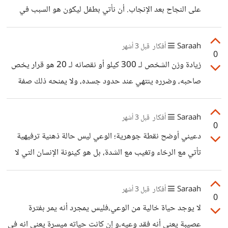
على النجاح بعد الإنجاب. أن نأتي بطفل ليكون هو السبب في
محاولتنا للعيش، بينما نحن لم نُقدر قيمة أرواحنا كبشر بما يكفي
لنسعى لأنفسنا، هو ظلم بيّن. المحاولة الحقيقية تبدأ ببناء البيت
Saraah
أفكار
قبل 3 أشهر
0
مادياً ومعنوياً قبل دعوة الضيوف إليه، أما دعوة طفل لشارع
زيادة وزن الشخص لـ 300 كيلو أو نقصانه لـ 20 هو قرار يخص
مظلم ثم انتظاره ليضيء لنا حياتنا، فهي أنانية مُفرطة لا تمت
صاحبه، وضرره ينتهي عند حدود جسده، ولا يمنحه ذلك صفة
للسعي بصلة.
اللانسانية أو الانحراف الأخلاقي. لكن الأمر يتحول إلى نرجسية
وجناية عندما يتجاوز الفعل حدود الذات ليقع ضرره على أرواح
Saraah
أفكار
قبل 3 أشهر
0
أخرى بريئة. أن يقرر أبوان الإنجاب في الشارع، فهما لا يمارسان
دعيني أوضح نقطة جوهرية؛ الوعي ليس حالة ذهنية ترفيهية
فعلاً بيولوجياً فحسب، بل يمارسان تعدياً صارخاً على أطفال لا
تأتي مع الرخاء وتغيب مع الشدة، بل هو كينونة الإنسان التي لا
يملكون وسيلة للدفاع عن أنفسهم.
تنفصل عنه. فليس بمجرد أن يمر المرء بظروف عصيبة يعني أنه
فاقد لأهليته أو مغيب عن الواقع. لقد خلقنا الله بوعي الأفعال
Saraah
أفكار
قبل 3 أشهر
0
الذي يظل حاضراً دوماً، سواء كان الفعل مشرفاً أو شنيعاً. والفقر،
لا يوجد حياة خالية من الوعي،فليس يمجرد أنه يمر بفترة
مهما بلغت قسوته، لا يسلب الإنسان قدرته على طرح السؤال
عصيبة يعني أنه فقد وعيه،و إن كانت حياته ميسرة يعني انه في