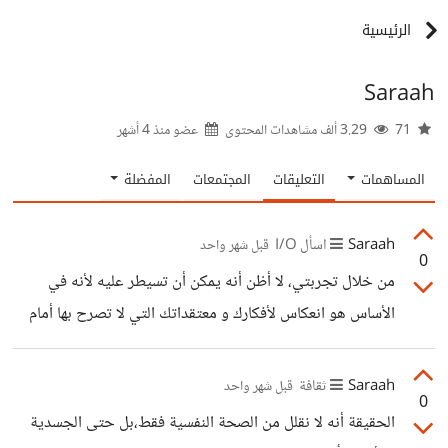
الرئيسية
Saraah
71
3.29 ألف مشاهدات المحتوى
عضو منذ
4 أشهر
المساهمات
التعليقات
المجتمعات
المفضلة
Saraah
اسأل I/O
قبل شهر واحد
0
من خلال تجربتي، لا أظن أنه يمكن أن تسيطر عليه لأنه في
الأساس هو انعكاس لأفكارك و معتقداتك التي لا تصرح بها أمام
الآخرين هو المتنفس الذي يعبر فيه العقل دون قيود و لا حدود.
و محاولة السيطرة عليه كمحاولة إخماد أفكارك و مفاهميك و
Saraah
ثقافة
قبل شهر واحد
0
إرسالها بعيدا عن سطح ذهنك.
الحقيقة أنه لا نقلل من الصحة النفسية فقط،بل حتى الجسدية