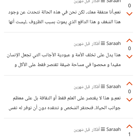
Saraah
أفكار
قبل شهرين
0
التي تفسح له مجالا للإبداع و العمل الشغوف. الفرق هنا ،أن
نعم،أنا متفقة معك، لكن نحن في هذه الحالة نتحدث عن وجود
الأجانب،حتى لو لم يتلقوا دعما من طرف الدولة ،لم يتلقوا أي
هذا الشغف و هذا الدافع الذي يموت بسبب الظروف ،ليست أنها
نقذ أو محاكمة أو يتعرضوا لأي عواقب أثناء ذلك .
غير ملائمة أو مساعدة و حيادية فقط، بل ظروف تقلل من
شخص و تحطم أماله حتى في أبسط المواضيع ،و في هذه الحالة
Saraah
أفكار
قبل شهرين
0
الحفاظ على الشغف و تطويره يصبح أمرا في غاية الصعوبة أمام
هذا يدل على تخلف الأمة و عبودية الأجانب التي تجعل الإنسان
أمة بأكملها تنتقد في أفعالك.
مقيدا و محصوا في مساحة ضيقة تقتصر فقط على الأكل و
الشرب و العمل دون تجربة أي نشاط جديد يحفز به نفسه و يغير
من روتينه .
Saraah
أفكار
قبل شهرين
0
نعم،و هذا لا يقتصر على العلم فقط أو الثقافة بل على معظم
جوانب الحياة، فنحتقر الشخص و ننتقده دون أن نوفر له نفس
البيئة و الظروف التي تساعد على التقدم و التطور.
Saraah
أفكار
قبل شهرين
1