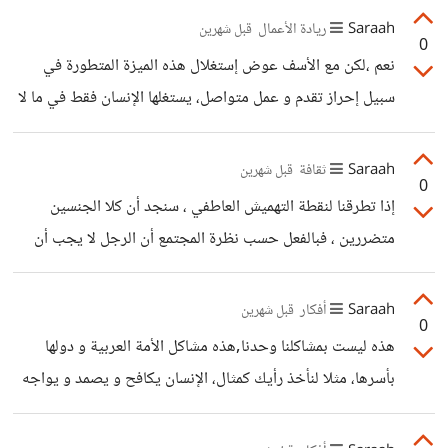
،فالبعض لا يهتم إن كان مرتاحا مع الفكرة أم لا ، مثلا بائع الخمر لا
Saraah
ريادة الأعمال
قبل شهرين
0
يطيق الخمر لكنه يبيع لأن التوافد عليه كثير . و ذها خطأ حتما
نعم ،لكن مع الأسف عوض إستغلال هذه الميزة المتطورة في
لأن الراحة هي ملجأ الإبداع و إتقان العمل.
سبيل إحراز تقدم و عمل متواصل، يستغلها الإنسان فقط في ما لا
منفعة له .
Saraah
ثقافة
قبل شهرين
0
إذا تطرقنا لنقطة التهميش العاطفي ، سنجد أن كلا الجنسين
متضررين ، فبالفعل حسب نظرة المجتمع أن الرجل لا يجب أن
يبكي و لا يشكي و هناك بعض الرجال الذين يوافقون هذه الفكرة
مع أنه البكاء هو ظاهرة طبيعية فالإنسان له قدرة محدودة على
Saraah
أفكار
قبل شهرين
0
التحمل إلا أن قدرة الرجل تفوق قدرة المرأة ،لذلك اتخذوا هذه
هذه ليست بمشاكلنا وحدنا,هذه مشاكل الأمة العربية و دولها
النقطة كذريعة ،و نجد أن المرأة بدورها لا يحق لها أن تفرغ
بأسرها، مثلا لنأخذ رأيك كمثال، الإنسان يكافح و يصمد و يواجه
غضبها و يجب أن تكبته ،لان الرجل هو الأكثر عصبية، و هي
أمة بأكملها.حسنا أتفق معك،لكن لماذا لا يتلقى الدعم من طرف
يجب
الدولة أو الناس،أو لماذا لا يتلقى فقط بعض التجاهل و المبالاة