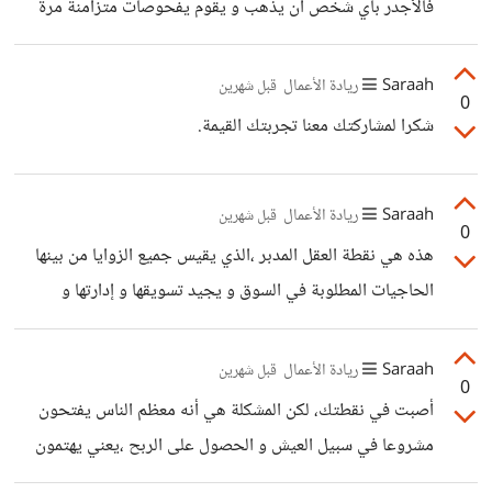
فالأجدر بأي شخص ان يذهب و يقوم يفحوصات متزامنة مرة
في الشهر على الأقل، لكننا على العكس ، لا نتفضل بزيارة الطبيب
إلا إذا كنا على فراش الموت ناهيك عن الصحة النفسية التي تمثل
Saraah
ريادة الأعمال
قبل شهرين
0
عمود الصحة الجسدية.
شكرا لمشاركتك معنا تجربتك القيمة.
Saraah
ريادة الأعمال
قبل شهرين
0
هذه هي نقطة العقل المدبر ،الذي يقيس جميع الزوايا من بينها
الحاجيات المطلوبة في السوق و يجيد تسويقها و إدارتها و
التعامل معها ، فأي بناء يحتاج إلى أساس ،و اي مشروع يحتاج
لخطة مدروسة بإتقان.
Saraah
ريادة الأعمال
قبل شهرين
0
أصبت في نقطتك، لكن المشكلة هي أنه معظم الناس يفتحون
مشروعا في سبيل العيش و الحصول على الربح ،يعني يهتمون
بالنتائج و يهملون الجانب العملي تماما ، فمت بالك فكرة الراحة