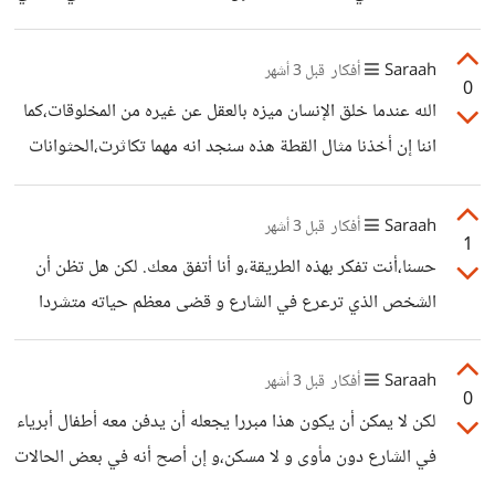
المصيري قبل الإقدام على الفعل: هل أنا قادر على تحمل تبعات
كامل وعيه. الوعي لا يقاس بالمحيط،يمكن إن كنت تحدثينني عن
هذه الروح الجديدة؟ إن السؤال
وعي الأفكار أما وعي الأفعال فهو حاصر دائما ،سواء كان فعلا
Saraah
أفكار
قبل 3 أشهر
0
مشرفا أو شنيئا .
الله عندما خلق الإنسان ميزه بالعقل عن غيره من المخلوقات،كما
اننا إن أخذنا مثال القطة هذه سنجد انه مهما تكاثرت،الحثوانات
لديهم غريزة تساعدهم على العثور عن الطعام و المأوى و تحمل
مسؤوليتهم حتى لو كانوا صغارا،يمكنهم الصمود و العثور دائما
Saraah
أفكار
قبل 3 أشهر
1
على مخرج.أما الأطفال فلا بد ان يكون هناك مسؤول عنهم
حسنا،أنت تفكر بهذه الطريقة،و أنا أتفق معك. لكن هل تظن أن
يراقبهم ويهتم بأمرهم.
الشخص الذي ترعرع في الشارع و قضى معظم حياته متشردا
في الأزقة،دون مأوى،دون طعام،دون ملبس،دون تعليم،سيرى
الصورة من هذا المنظور؟ و يفكر بهذه الطريقة؟ الحقيقة انه
Saraah
أفكار
قبل 3 أشهر
0
قضى معظم أيامه في الشارع و لم يفكر أبدا في العمل بل اقتصر
لكن لا يمكن أن يكون هذا مبررا يجعله أن يدفن معه أطفال أبرياء
على التسول،و حتى و إن فكر في الحصول على وظيفة يجني بها
في الشارع دون مأوى و لا مسكن،و إن أصح أنه في بعض الحالات
قوته فلم تنجح فكرته هذه. أي أنه في بغض الحالات التي تكون
الشائعة بعضهم يفكر في مصير هذا الكفل ،لكن في كاسثمار مهني