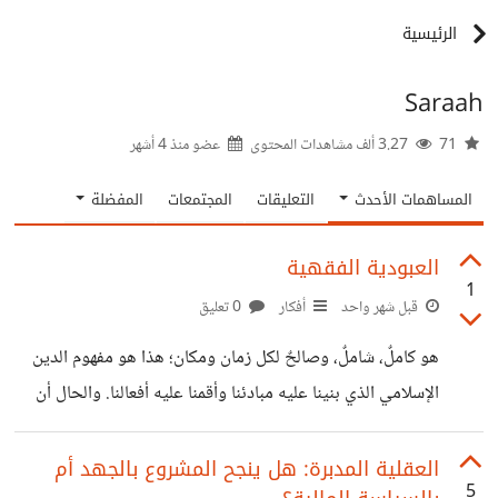
الرئيسية
Saraah
71
3.27 ألف مشاهدات المحتوى
عضو منذ
4 أشهر
المساهمات الأحدث
التعليقات
المجتمعات
المفضلة
العبودية الفقهية
1
قبل شهر واحد
أفكار
0 تعليق
هو كاملٌ، شاملٌ، وصالحٌ لكل زمان ومكان؛ هذا هو مفهوم الدين
الإسلامي الذي بنينا عليه مبادئنا وأقمنا عليه أفعالنا. والحال أن
بعض الناس لا تفرّق بين 'الدين' و'التدين' في هذا الزمان، حيث
اختلطت الأدوار وكثرت الأفكار. فعلماء الفقه كانوا يدرسون
العقلية المدبرة: هل ينجح المشروع بالجهد أم
5