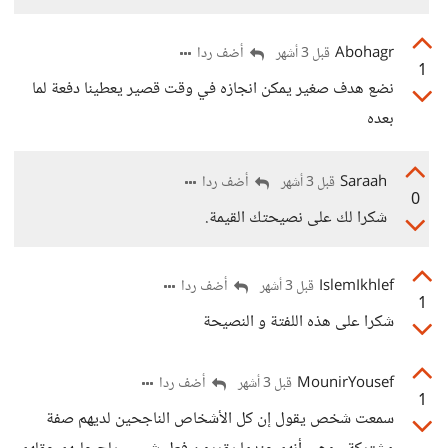
Abohagr
أضف ردا
قبل 3 أشهر
1
نضع هدف صغير يمكن انجازه في وقت قصير يعطينا دفعة لما
بعده
Saraah
أضف ردا
قبل 3 أشهر
0
شكرا لك على نصيحتك القيمة.
IslemIkhlef
أضف ردا
قبل 3 أشهر
1
شكرا على هذه اللفتة و النصيحة
MounirYousef
أضف ردا
قبل 3 أشهر
1
سمعت شخص يقول إن كل الأشخاص الناجحين لديهم صفة