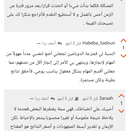
المشكلة.فكلما بدأت شيءا أو اتخذت قرارا،بعد مرور فترة من
الزمن أحس بالفشل و لا أستطيع التقدم فأتراجع.شكرا لك على
نصيحتك القيمة .
Habeba_Sadoun
أضف ردا
قبل 3 أشهر
1
النسبة لي فجرعة الدوبامين تجعلني أضع لنفسي عدداً مهولاً من
المهام لإنجازها، وينتهي بي الأمر إلى إنجاز أقل من نصفهم؛ مما
جعلني أقسم المهام بشكل معقول يناسب يومي، فأحقق نتائج
بطيئة ولكن مستمرة.
Saraah
أضف ردا
قبل 3 أشهر
قبل 3 أشهر
1
أحييك علي انضباطك، فهي سمة يفتقرها البعض،فعندما لا
يلاحظ نتيجة ملموسة أو تغيرا محسوبا،يشعر بالإحباط ،لكن
الإيمان و تقدير أبسط المجهودات و أصغر النتائج هو المفتاح