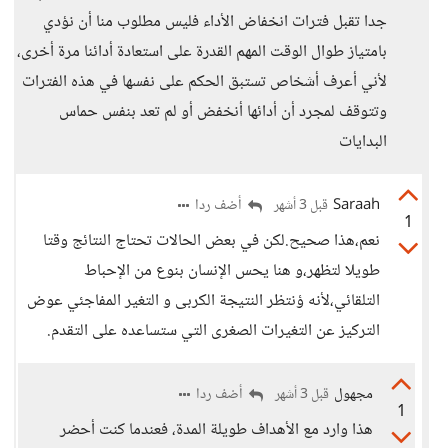
جدا تقبل فترات انخفاض الأداء فليس مطلوب منا أن نؤدي
بامتياز طوال الوقت المهم القدرة على استعادة أدائنا مرة أخرى،
لأني أعرف أشخاص تستبق الحكم على نفسها في هذه الفترات
وتتوقف لمجرد أن أدائها أنخفض أو لم تعد بنفس حماس
البدايات
Saraah
أضف ردا
قبل 3 أشهر
1
نعم،هذا صحيح.لكن في بعض الحالات تحتاج النتائج وقتا
طويلا لتظهر،و هنا يحس الإنسان بنوع من الإحباط
التلقائي،لأنه ؤنتظر النتيجة الكربى و التغير المفاجئي عوض
التركيز عن التغيرات الصغرى التي ستساعده على التقدم.
مجهول
أضف ردا
قبل 3 أشهر
1
هذا وارد مع الأهداف طويلة المدة، فعندما كنت أحضر