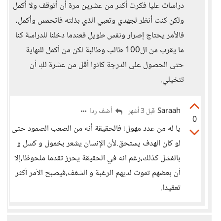
دراسات عليا فكرت أكثر من عشرين مرة أن أتوقف ولا أكمل
ولكن كنت أنظر لجهدي وتعبي الذي بذلته فاتحمس وأكمل،
فالأمر يحتاج إصرار ونفس طويل فعندما دخلنا للدراسة كنا
ما يقرب من ال100 طالب وطالبة لكن من أكمل للنهاية
حتى الحصول على الدرجة كانوا أقل من عشرة لكِ أن
تتخيلي.
Saraah
أضف ردا
قبل 3 أشهر
0
يا له من عدد مهول! فالحقيقة أنه من الصعب الصمود حتى
لو كان الهدف يستحق.لأن الإنسان يشعر بخمول و كسل و
بالفشل كذلك،رغم انه في الحقيقة يحرز تقدما ملحوظا،إلا
أن بعضهم تموت لديهم الرغبة و الشغف،فيصبح الأمر أكثر
تعقيدا.