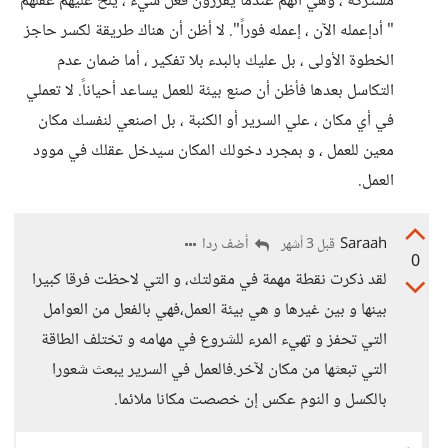
مشتركة ، وهي أنهم عندما يقررون فعل شيء ، يلح عليهم عقلهم
" أدإعمله الآن ، إعمله فوراً". لا أظن أن هناك طريقة لكسر حاجز
الخطوة الأولى ، بل عليك بالبدء بلا تفكير ، أما ضمان عدم
التكاسل بعدها فأظن أن صنع بيئة للعمل يساعد أحياناً. لا تعملي
في أي مكان ، علي السرير أو الكنبة ، بل اصنعي لنفسك مكان
معين للعمل ، و بمجرد دخولك المكان سيدخل عقلك في موود
العمل.
Saraah
أضف ردا
قبل 3 أشهر
0
لقد ذكرت نقطة مهمة في مقولتك، و التي لاحظت فرقا كبيرا
بينها و بين غيرها و هي بيئة العمل،فهي بالفعل من العوامل
التي تحفز و تهيء المرء للشروع في مهامه و تختلف الطاقة
التي تبعثها من مكان لآخر.فالعمل في السرير يبعث شعورا
بالكسل و النوم عكس إن خصصت مكانا ملائما.