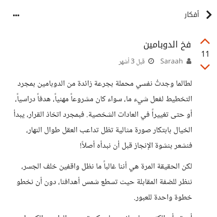
أفكار
فخ الدوبامين
11
Saraah
قبل 3 أشهر
لطالما وجدتُ نفسي محملة بجرعة زائدة من الدوبامين بمجرد
التخطيط لفعل شيء ما، سواء كان مشروعاً مهنياً، هدفاً دراسياً،
أو حتى تغييراً في العادات الشخصية. فبمجرد اتخاذ القرار، يبدأ
الخيال بابتكار صورة مثالية تظل تداعب العقل طوال النهار،
فنشعر بنشوة الإنجاز قبل أن نبدأه أصلاً!
لكن الحقيقة المرة هي أننا غالباً ما نظل واقفين خلف الجسر،
ننظر للضفة المقابلة حيث تسطع شمس أهدافنا، دون أن نخطو
خطوة واحدة للعبور.