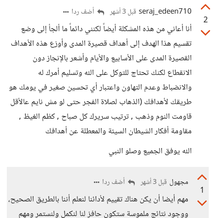
seraj_edeen710
أضف ردا
قبل 3 أشهر
2
أنا أعاني من هذه المشكلة أيضاً لكنني دائماً ما ألجأ إلى وضع
تقسيم هذا الهدف إلى أهداف قصيرة المدى وأوزع هذه الأهداف
القصيرة المدى على الأسابيع والأيام وأشعر بالإنجاز دون
الانقطاع لكنك تحتاج للتوكل على الله وتسليم أمرك له
والانضباط وعدم التهاون واعتبار أي تحسين صغير في يومك هو
طريقك لأهدافك (الذهاب لصلاة الفجر حتى لو مش نايم عالأقل
قاومت النوم وذهب , ترتيب سريرك كل صباح , كظم الغيظ ,
مقاومة أفكار الشيطان السيئة والمعطلة عن أهدافك
الله يوفق الجميع وصلو النبي
مجهول
أضف ردا
قبل 3 أشهر
1
مهم أيضا أن يكن هناك تقييم لأدائنا لنعلم أننا بالطريق الصحيح،
ووجود نتائج ملموسة ستكون حافز لنا لنكمل ولنستمر ومهم