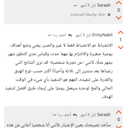
Saraah
قبل 3 أشهر
0
حذف بواسطة المستخدم
ErinyNabil
أضف ردا
قبل 3 أشهر
1
الانضباط ثم الانضباط فقط لا غير والصبر، يعني وضع أهداف
يومية صغيرة والالتزام بها مهما حدث وقياس مدى التطور شهر
بشهر مثلًا، لأنني -عن تجربة شخصية- قد نرى النتائج التي
رغبناها بعد سنتين إلى ثلاثة وأحيانًا أكثر حسب نوع الهدق
والقدرة على تنفيذه، المهم هو التنفيذ بأي شيء في الوقت
الحالي والمخ لوحده سيعمل يوميًا على إيجاد طرق أفضل لتنفيذ
الهدف.
Saraah
أضف ردا
قبل 3 أشهر
0
سآخذ نصيحتك بعين الإعتبار ،لأنني أنا شخصيا أعاني من هذه