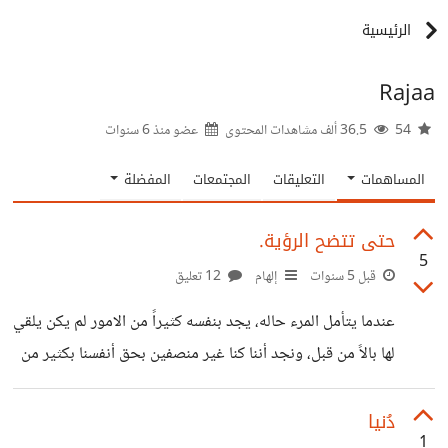
الرئيسية
Rajaa
54
36.5 ألف مشاهدات المحتوى
عضو منذ
6 سنوات
المساهمات
التعليقات
المجتمعات
المفضلة
حتى تتضح الرؤية.
5
قبل 5 سنوات
إلهام
12 تعليق
عندما يتأمل المرء حاله، يجد بنفسه كثيراً من الامور لم يكن يلقي
لها بالاً من قبل، ونجد أننا كنا غير منصفين بحق أنفسنا بكثير من
الاحداث التي واجهناها، فقبل ان ينزل بنا ظلم الغير، نحن ظلمنا
أنفسنا .. نحن نبخل احياناً بحق انفسنا، نمر على لحظات السعادة
دُنيا
1