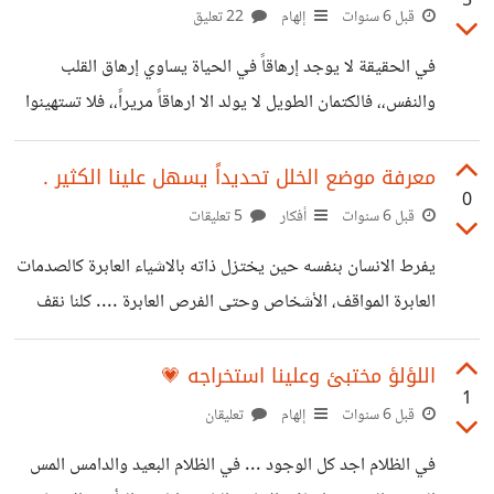
5
الى حال أخر تماماً في غضون ثوانٍ أو دقائق، اراها لا تستحق كل
قبل 6 سنوات
إلهام
22 تعليق
هذا العناء، ولا أظن أنها تحتاج الى جدية مطلقة ولا الى خيط
في الحقيقة لا يوجد إرهاقاً في الحياة يساوي إرهاق القلب
كالشعرة لنمسكها منه ... اراها تحتاج التوازن والخفه فقط،
والنفس،، فالكتمان الطويل لا يولد الا ارهاقاً مريراً،، فلا تستهينوا
التوسط في حل الامور وخلال مُداواة الجراح،
بالبوح فانه يزيل جبالاً من الكلمات التي لا حصر لها والتي تختبئ
خلف جدار قلبٍ لا يزال ينبض رغم كتمانه، انهُ لشئ ثقيل أن
معرفة موضع الخلل تحديداً يسهل علينا الكثير .
0
يتحدث المرء عما يؤلمه، أن يروي قصته أياً كانت .. ليس سهلاً أن
قبل 6 سنوات
أفكار
5 تعليقات
نطلب من أحدهم التحدث عن جراحه، ان إزالة حاجز كبير بينك
يفرط الانسان بنفسه حين يختزل ذاته بالاشياء العابرة كالصدمات
وبين الامور التي لطالما أحببتها ليس بالامر الهين،، اعرف أشخاصاً
العابرة المواقف، الأشخاص وحتى الفرص العابرة .... كلنا نقف
خشيوا البوح
بمكاننا ناظرين للسماء مثبتين أقدامنا بالارض ممتلئين بالخوف،
مزدحمين بالأفكار .. ولكننا ننظر للأعلى فحسب .. لا نفعل شئ
اللؤلؤ مختبئ وعلينا استخراجه 💗
1
سوى النظر،، نشبه أولئك السابقين الذين انتظروا أن ينزل لهم
قبل 6 سنوات
إلهام
تعليقان
حبل النجاة لإنتشالهم ! نحن نجهل أجنحتنا ... التي وللأسف
في الظلام اجد كل الوجود ... في الظلام البعيد والدامس المس
أنهكها غبار النسيان .. نسياننا نحن لها .. هكذا يفرط المرء بذاته،