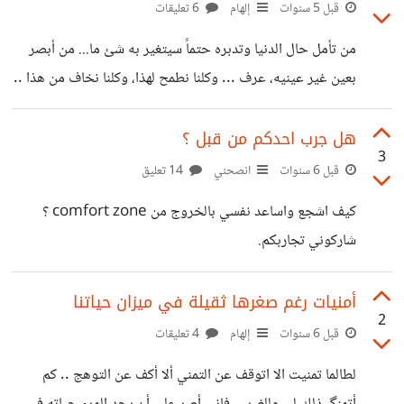
مروراً خفيفاً ونغرق بلحظات الحزن ونستهلك طاقتنا فيها ... لا
قبل 5 سنوات
إلهام
6 تعليقات
نضع الامور بمواضعها الحقيقية، نأسف على من لا يؤسف عليه،
من تأمل حال الدنيا وتدبره حتماً سيتغير به شئ ما... من أبصر
ونضع انفسنا بأماكن ليست لنا أصلاً، نجبر ذواتنا على التأقلم
بعين غير عينيه، عرف ... وكلنا نطمح لهذا، وكلنا نخاف من هذا ..
بوضع ما لاجل
يبدو هذا تناقضاً، لكنه رهبةً اكثر من كونه تناقضاً .. رهبة المعرفه،
رهبة الابصار وإيقان حقائق الاشياء فان من عرف تعز عليه نفسه،
هل جرب احدكم من قبل ؟
3
فلا يطيح بها بسهولة، كأن يحقد، يأذي، أو يظلم نفسه بإي فعل قد
قبل 6 سنوات
انصحني
14 تعليق
كان .. ان من عرف حقيقة هذا الكون هان عليه مصابه، وعظمت
كيف اشجع واساعد نفسي بالخروج من comfort zone ؟
عليه خطيئته مهما صغرت .. لا نستوي
شاركوني تجاربكم.
أمنيات رغم صغرها ثقيلة في ميزان حياتنا
2
قبل 6 سنوات
إلهام
4 تعليقات
لطالما تمنيت الا اتوقف عن التمني ألا أكف عن التوهج .. كم