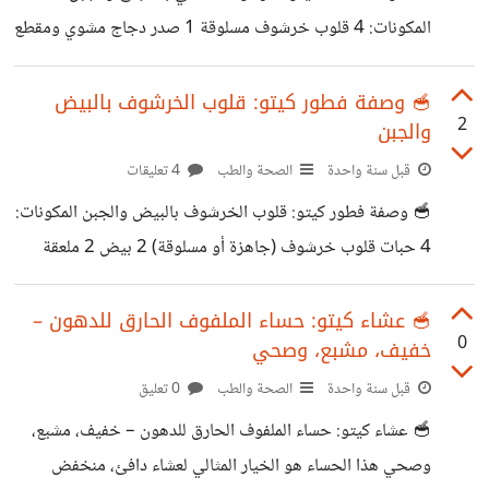
خليط البيض ونخلط جيدًا. نسخن زيت الزيتون في مقلاة على
المكونات: 4 قلوب خرشوف مسلوقة 1 صدر دجاج مشوي ومقطع
نار
ناعم 1/2 كوب جبن موزاريلا أو شيدر مبشور 2 ملعقة كبيرة
كريمة طبخ كاملة الدسم 1 ملعقة صغيرة زيت زيتون رشة فلفل
🥣 وصفة فطور كيتو: قلوب الخرشوف بالبيض
2
والجبن
أسود + كمون + ملح (حسب الرغبة) طريقة التحضير: سخّني
الفرن على درجة حرارة 180 مئوية. في مقلاة، اخلطي الدجاج
قبل سنة واحدة
الصحة والطب
4 تعليقات
مع الكريمة والبهارات على نار هادئة لمدة 3 دقائق. احشي كل
🥣 وصفة فطور كيتو: قلوب الخرشوف بالبيض والجبن المكونات:
قلب خرشوف بالخليط، ثم أضيفي فوقه الجبن. ضعيها
4 حبات قلوب خرشوف (جاهزة أو مسلوقة) 2 بيض 2 ملعقة
كبيرة جبن كريمي أو موزاريلا 1 ملعقة صغيرة زيت زيتون أو
زبدة رشة ملح وفلفل حسب الرغبة رشة زعتر أو شبت (اختياري)
🥣 عشاء كيتو: حساء الملفوف الحارق للدهون –
0
خفيف، مشبع، وصحي
طريقة التحضير: سخّني الفرن أو مقلاة غير لاصقة على حرارة
متوسطة. ضعي قلوب الخرشوف في صينية أو مقلاة، وأفرغي
قبل سنة واحدة
الصحة والطب
0 تعليق
وسطها قليلًا. اخفقي البيض مع الجبن والتوابل واسكبيه داخل
🥣 عشاء كيتو: حساء الملفوف الحارق للدهون – خفيف، مشبع،
الخرشوف. ادخليها الفرن لمدة 10-15 دقيقة أو غطي المقلاة
وصحي هذا الحساء هو الخيار المثالي لعشاء دافئ، منخفض