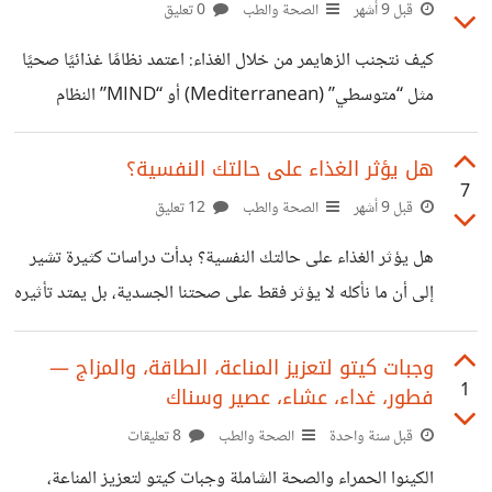
بالأمان. بعضنا إذا تضايق يبحث عن نكهة يعرفها، أو عن لقمة
قبل 9 أشهر
الصحة والطب
0 تعليق
تعطيه لحظة هدوء. المشكلة مو في الأكل نفسه، بل في إننا
كيف نتجنب الزهايمر من خلال الغذاء: اعتمد نظامًا غذائيًا صحيًا
نحاول نحل شعور داخلي عن طريق شيء مؤقت. أحيانًا نفتح
مثل “متوسطي” (Mediterranean) أو “MIND” النظام
الثلاجة لأننا نبي “نهرب”، مو لأن جسمنا فعلاً يحتاج أكل. وهنا
المتوسطي غني بالخضروات، الفواكه، الحبوب الكاملة، الأسماك،
والمكسرات، ويقلّل من اللحوم الحمراء والأطعمة المعالجة. نظام
هل يؤثر الغذاء على حالتك النفسية؟
7
MIND يجمع بين النظام المتوسطي ونظام DASH، ويزيد
قبل 9 أشهر
الصحة والطب
12 تعليق
التركيز على الخضراوات الورقية والخضراوات والبُرِيّ (التوت)
هل يؤثر الغذاء على حالتك النفسية؟ بدأت دراسات كثيرة تشير
مرتين أسبوعياً تقريبًا. أظهرت دراسات أن الالتزام بهذه الأنظمة
إلى أن ما نأكله لا يؤثر فقط على صحتنا الجسدية، بل يمتد تأثيره
قد يقلل من خطر الإصابة بالخرف والزهايمر. تناول الأطعمة
إلى المزاج والقدرة على التركيز. يُطلق بعض الباحثين على
الغنية بمضادات الأكسدة وأحماض دهنية مفيدة الخضراوات
الأمعاء اسم “الدماغ الثاني” بسبب دورها في إنتاج نواقل عصبية
وجبات كيتو لتعزيز المناعة، الطاقة، والمزاج —
الورقية مثل السبانخ والبروكلي مفيدة جدًا
1
فطور، غداء، عشاء، عصير وسناك
مثل السيروتونين. كيف يؤثر الطعام على النفسية؟ السكر
والكربوهيدرات: التقلبات السريعة في مستوى السكر قد تسبب
قبل سنة واحدة
الصحة والطب
8 تعليقات
توترًا أو تعبًا مفاجئًا. بكتيريا الأمعاء: نوعية الغذاء تغيّر توازنها،
الكينوا الحمراء والصحة الشاملة وجبات كيتو لتعزيز المناعة،