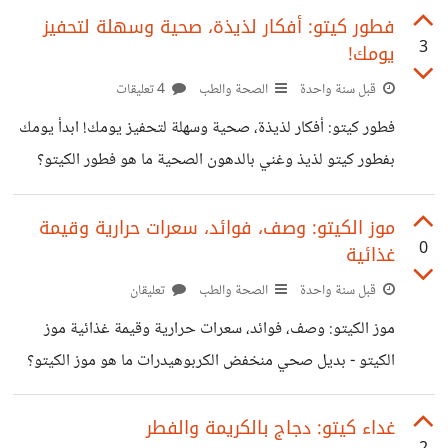
طريقة التحضير: سخني زيت الزيتون
كراث أخضر مفروم (بديل البصل) 1 فص ثوم مهروس 2 ملعقة
فطور كيتو: أفكار لذيذة، صحية وسهلة لتحفيز
3
يومك!
كبيرة زيت زيتون (أو زيت جوز الهند) رشة كمون أو بابريكا
مدخنة (بدون سكر) ملح وفلفل أسود حسب الرغبة ملعقة صغيرة
قبل سنة واحدة
الصحة والطب
4 تعليقات
عصير ليمون (اختياري، لتعزيز النكهة) طريقة التحضير: سخني
فطور كيتو: أفكار لذيذة، صحية وسهلة لتحفيز يومك! ابدأ يومك
ملعقتين من زيت الزيتون في مقلاة غير لاصقة، ثم أضيفي
بفطور كيتو لذيذ وغني بالدهون الصحية ما هو فطور الكيتو؟
الكراث والثوم وقلبي لمدة دقيقتين.
فطور الكيتو هو وجبة إفطار منخفضة جدًا
في الكربوهيدرات وغنية بالدهون الصحية والبروتين، مصممة
موز الكيتو: وصف، فوائد، سعرات حرارية وقيمة
0
غذائية
للحفاظ على حالة الكيتوزية في الجسم. يساعد هذا النوع من
الفطور في: تقليل الجوع والشهية طوال الصباح تثبيت مستويات
قبل سنة واحدة
الصحة والطب
تعليقان
السكر في الدم توفير طاقة مستدامة من الدهون بدلًا من
موز الكيتو: وصف، فوائد، سعرات حرارية وقيمة غذائية موز
السكريات دعم فقدان الوزن وحرق الدهون أفكار فطور كيتو
الكيتو - بديل صحي منخفض الكربوهيدرات ما هو موز الكيتو؟
(سهلة وسريعة) 1. عجة الجبنة مع السبانخ والأفوكادو مزيج من
موز الكيتو هو بديل صحي للموز التقليدي، مصمم خصيصًا
البيض، جبنة
ليناسب حمية الكيتو دايت (Keto Diet) التي تعتمد على تقليل
غداء كيتو: دجاج بالكريمة والفطر