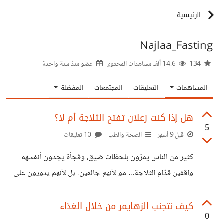
الرئيسية
Najlaa_Fasting
134
14.6 ألف مشاهدات المحتوى
عضو منذ
سنة واحدة
المساهمات
التعليقات
المجتمعات
المفضلة
هل إذا كنت زعلان تفتح الثلاجة أم لا؟
5
قبل 9 أشهر
الصحة والطب
10 تعليقات
كثير من الناس يمرّون بلحظات ضيق، وفجأة يجدون أنفسهم
واقفين قدّام الثلاجة… مو لأنهم جائعين، بل لأنهم يدورون على
شيء يخفّف عنهم. هنا يبدأ السؤال الحقيقي: ليش الطعام أول
خيار وقت الزعل؟ الطعام مرتبط بالراحة، بالذكريات، وبالإحساس
كيف نتجنب الزهايمر من خلال الغذاء
0