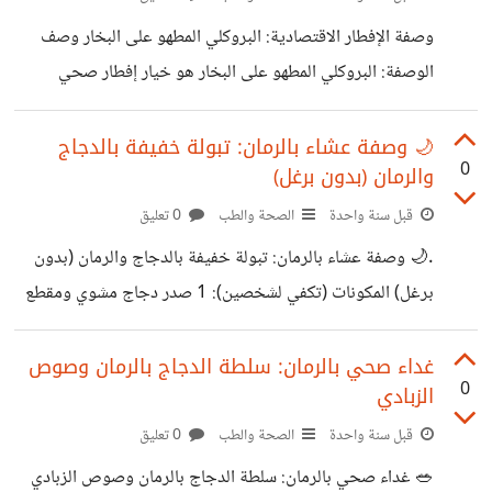
بني أو كينوا (مطبوخ) فص ثوم مهروس ملعقة زيت زيتون بكر
وصفة الإفطار الاقتصادية: البروكلي المطهو على البخار وصف
رشة كمون، بابريكا، ملح، فلفل أسود عصير ليمونة واحدة 🍲
الوصفة: البروكلي المطهو على البخار هو خيار إفطار صحي
طريقة التحضير اسلقي البروكلي 5
واقتصادي جدًا. يُعد بسهولة في دقائق، ويمكن تقديمه مع بيضة
مسلوقة أو شرائح أفوكادو لزيادة القيمة الغذائية. لا يحتاج إلى
🌙 وصفة عشاء بالرمان: تبولة خفيفة بالدجاج
0
والرمان (بدون برغل)
زيوت مقلية، مما يجعله مناسبًا للحميات القليلة الدسم. الفوائد
الصحية: غني بمضادات الأكسدة: يحتوي على مركبات تساعد في
قبل سنة واحدة
الصحة والطب
0 تعليق
محاربة الالتهابات. مصدر ممتاز لفيتامين C وK: يعزز مناعة
.🌙 وصفة عشاء بالرمان: تبولة خفيفة بالدجاج والرمان (بدون
الجسم وصحة العظام. يدعم صحة الجهاز الهضمي: بسبب
برغل) المكونات (تكفي لشخصين): 1 صدر دجاج مشوي ومقطع
احتوائه على الألياف الغذائية. يساعد في تنظيم السكر في
مكعبات صغيرة 1 كوب بقدونس مفروم 1/2 كوب حبّات رمان
الدم: مناسب لمرضى
طازجة 1/4 كوب نعناع مفروم 1/2 كوب طماطم مفرومة ناعم
غداء صحي بالرمان: سلطة الدجاج بالرمان وصوص
0
الزبادي
1/4 كوب بصل أخضر مفروم 2 ملعقة كبيرة زيت زيتون 1 ملعقة
كبيرة عصير ليمون رشة ملح وفلفل أسود طريقة التحضير: في
قبل سنة واحدة
الصحة والطب
0 تعليق
وعاء كبير، اخلطي البقدونس والنعناع والطماطم والبصل. أضيفي
🥗 غداء صحي بالرمان: سلطة الدجاج بالرمان وصوص الزبادي