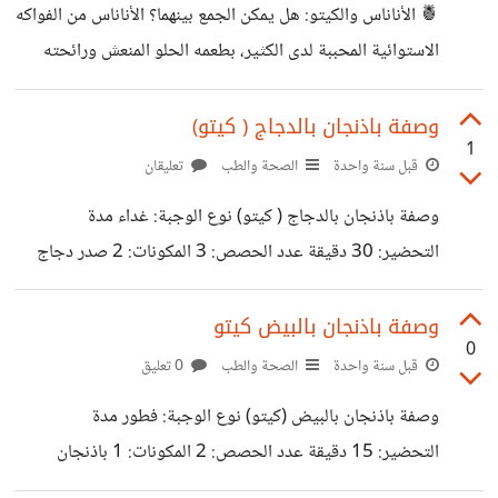
🍍 الأناناس والكيتو: هل يمكن الجمع بينهما؟ الأناناس من الفواكه
الشيا مع حليب جوز الهند الكاكاو الفانيليا والمحلي. ضعي الخليط
الاستوائية المحببة لدى الكثير، بطعمه الحلو المنعش ورائحته
في كوب واتركيه في الثلاجة 4 ساعات أو طوال الليل. زيّني
المميزة. لكن إذا كنت تتبع نظام الكيتو الصارم، فربما تساءلت: هل
بالفستق قبل
يمكنني تناول الأناناس دون الخروج من الحالة الكيتونية؟ الإجابة
وصفة باذنجان بالدجاج ( كيتو)
1
باختصار: نعم، لكن بكميات صغيرة جدًا، وبطريقة ذكية. السبب أن
قبل سنة واحدة
الصحة والطب
تعليقان
الأناناس غني بالكربوهيدرات، حيث يحتوي كل 100 جرام على
وصفة باذنجان بالدجاج ( كيتو) نوع الوجبة: غداء مدة
حوالي 13 جرام كربوهيدرات، وهو رقم مرتفع مقارنة بالفواكه
التحضير: 30 دقيقة عدد الحصص: 3 المكونات: 2 صدر دجاج
المسموحة في الكيتو. لكن إذا التزمت بكمية صغيرة (30–40
مقطع مكعبات 2 باذنجان مقطع مكعبات (مع القشر) ½ بصلة
جرام فقط)، يمكن الاستفادة من
صغيرة مفرومة (أو 3 ملاعق كراث أخضر) 3 فصوص ثوم
وصفة باذنجان بالبيض كيتو
0
مهروسة ملعقتا زيت زيتون (أو زيت أفوكادو) 2 ملعقة كبيرة
قبل سنة واحدة
الصحة والطب
0 تعليق
معجون طماطم خالٍ من السكر (غير محلى) ربع كوب مرق دجاج
وصفة باذنجان بالبيض (كيتو) نوع الوجبة: فطور مدة
(خالٍ من السكر والإضافات) ملح، فلفل، كمون، بابريكا مدخنة،
التحضير: 15 دقيقة عدد الحصص: 2 المكونات: 1 باذنجان
قليل من الزعتر الجاف ملعقة صغيرة عصير ليمون (اختياري)
متوسط مقطع شرائح (مع القشر) 2 بيضة كبيرة 1 ملعقة كبيرة