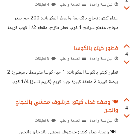
2
الكربوهيدرات وزيادة الدهون الصحية. لا يحتوي هذا الموز
قبل سنة واحدة
الصحة والطب
4 تعليقات
البديل على الكربوهيدرات العالية التي توجد في الموز العادي،
غداء كيتو: دجاج بالكريمة والفطر المكونات: 200 جم صدر
ويُصنع عادة من مكونات مثل: موز أخضر (نشا مقاوم) تحلية
دجاج، مقطع شرائح 1 كوب فطر طازج، مقطع 1/2 كوب كريمة
طبيعية منخفضة الكربوهيدرات (مثل الإريثريتول أو ستيفيا)
طبخ كاملة الدسم 2 ملعقة كبيرة زبدة 2 فص ثوم مهروس ملح
زبدة لوز أو زيت جوز الهند خلاصة فانيليا
وفلفل أسود حسب الرغبة رشة بابريكا أو زعتر جاف (اختياري)
فطور كيتو بالكوسا
4
طريقة التحضير: سخني الزبدة في مقلاة على نار متوسطة.
قبل سنة واحدة
الصحة والطب
9 تعليقات
أضيفي الثوم حتى تظهر رائحته، ثم أضيفي شرائح الدجاج
فطور كيتو بالكوسا المكونات: 1 حبة كوسا متوسطة، مبشورة 2
وتبليها بالملح والفلفل. اقلي الدجاج حتى يتحول لونه إلى
بيضة كبيرة 2 ملعقة كبيرة جبن كريم (كريم تشيز) 1/4 كوب
الذهبي. أضيفي الفطر وقلبي لمدة دقيقتين. اسكبي كريمة الطبخ،
جبن موتزاريلا مبشور 1 ملعقة كبيرة زيت زيتون ملح وفلفل
أضيفي البابريكا
حسب الرغبة رشة ثوم بودرة (اختياري) أوراق ريحان أو بقدونس
🍽️ وصفة غداء كيتو: خرشوف محشي بالدجاج
4
والجبن
للتزيين (اختياري) طريقة التحضير: نبدأ بتبليل الكوسا المبشورة
بمنشفة نظيفة لإزالة الماء الزائد. في وعاء، نخفق البيض مع جبن
قبل سنة واحدة
الصحة والطب
6 تعليقات
الكريم، الملح، الفلفل، والثوم البودرة. نضيف الكوسا المبشورة إلى
🍽️ وصفة غداء كيتو: خرشوف محشي بالدجاج والجبن