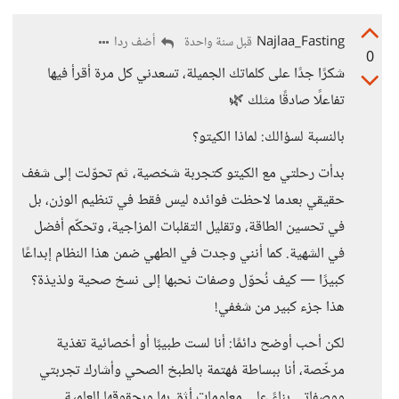
Najlaa_Fasting
أضف ردا
قبل سنة واحدة
0
شكرًا جدًا على كلماتك الجميلة، تسعدني كل مرة أقرأ فيها
تفاعلًا صادقًا مثلك 🌿
بالنسبة لسؤالك: لماذا الكيتو؟
بدأت رحلتي مع الكيتو كتجربة شخصية، ثم تحوّلت إلى شغف
حقيقي بعدما لاحظت فوائده ليس فقط في تنظيم الوزن، بل
في تحسين الطاقة، وتقليل التقلبات المزاجية، وتحكّم أفضل
في الشهية. كما أنني وجدت في الطهي ضمن هذا النظام إبداعًا
كبيرًا — كيف نُحوّل وصفات نحبها إلى نسخ صحية ولذيذة؟
هذا جزء كبير من شغفي!
لكن أحب أوضح دائمًا: أنا لست طبيبًا أو أخصائية تغذية
مرخّصة، أنا ببساطة مُهتمة بالطبخ الصحي وأشارك تجربتي
ووصفاتي بناءً على معلومات أثق بها وبحقوقها العلمية.