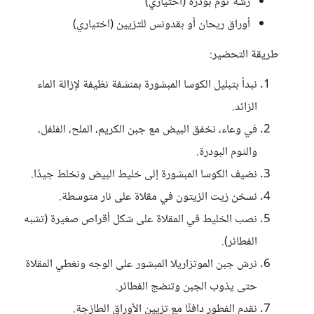
رشة ثوم بودرة (اختياري)
أوراق ريحان أو بقدونس للتزيين (اختياري)
طريقة التحضير:
نبدأ بتبليل الكوسا المبشورة بمنشفة نظيفة لإزالة الماء
الزائد.
في وعاء، نخفق البيض مع جبن الكريم، الملح، الفلفل،
والثوم البودرة.
نضيف الكوسا المبشورة إلى خليط البيض ونخلط جيدًا.
نسخن زيت الزيتون في مقلاة على نار متوسطة.
نصب الخليط في المقلاة على شكل أقراص صغيرة (تشبه
الفطائر).
نرش جبن الموتزاريلا المبشور على الوجه ونغطي المقلاة
حتى يذوب الجبن وتنضج الفطائر.
نقدم الفطور دافئًا مع تزيين الأوراق الطازجة.