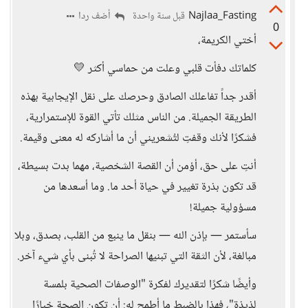
Najlaa_Fasting
أضف ردا
قبل سنة واحدة
0
أختي الكريمة،
كلماتك دفأت قلبي وعلت من حماسي أكثر 💛
أقدر جداً تفاعلك الصادق وحرصك على نقل الإيجابية بهذه
الطريقة الجميلة. من الناس مثلك تأتي القوة للإستمرارية،
فشكرًا لأنك وقفتِ لتُشعريني أن ما أشاركه له معنى وقيمة.
أنتِ على حق، أؤمن أن القصة الشخصية، مهما بدت بسيطة،
قد تكون بذرة تغيير في حياة أحد ما. وما أسعدها من
مسؤولية جميلة!
سأستمر — بإذن الله — بنقل ما ينبع من القلب، بصدق، وبلا
مبالغة، لأن الثقة التي تبنيها الصراحة لا تُبنى بأي شيء آخر.
وأيضًا شكرًا لتقديرك لفكرة "الوصفات الصحية بلمسة
لذيذة"، فهذا بالضبط ما أطمح له: أن تكون الصحة خيارًا