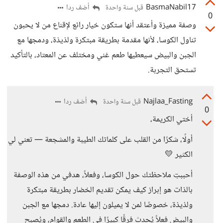
BasmaNabil17
أضف ردا
قبل سنة واحدة
0
وصفة مميزة وأعتقد أنها ستكون خيار رائع لإقناع من لا يحبون
تناول الكوسا، لأنها مقدمة بطريقة مبتكرة ولذيذة، ودمجها مع
الجبن والبيض سيعطيها طعم غني ومختلف عن المعتاد، بالتأكيد
تستحق التجربة.
Najlaa_Fasting
أضف ردا
قبل سنة واحدة
0
أختي الكريمة،
أولًا، شكرًا من القلب على كلماتك الطيبة والمشجعة — تعني لي
الكثير 💛
أحببتِ ملاحظتك حول الكوسا، وفعلاً، هدفي من هذه الوصفة
بالذات هو إبراز كيف يمكن تقديم الخضار بطريقة مبتكرة
ولذيذة، خصوصًا لمن لا يميلون إليها عادة. دمجها مع الجبن
والبيض فعلاً يُحدث فرقًا كبيرًا في الطعم والقوام، ويُصبح