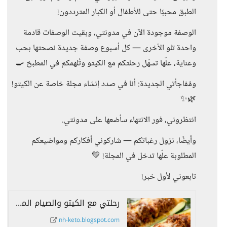
الطبق محببًا حتى للأطفال أو الكبار المترددون!
الوصفة موجودة الآن في مدونتي، وبقيت الوصفات قادمة
واحدة تلو الأخرى — كل أسبوع وصفة جديدة نصحتها بحب
وعناية، علّها تسهّل رحلتكم مع الكيتو وتُلهمكم في المطبخ 🍳
ومُفاجأتي الجديدة: أنا في صدد إنشاء مجلة خاصة عن الكيتو!
🌿✨
انتظروني، فور الانتهاء سأضعها على مدونتي.
وأيضًا، نزول رغباتكم — شاركوني أفكاركم ومواضيعكم
المطلوبة علّها تدخل في المجلة! 💛
تابعوني لأول خبر!
رحلتي مع الكيتو والصيام المتقطع
nh-keto.blogspot.com