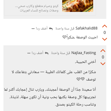
كيتو وصيام متقطع وكارب صحي…
وصفات ونصائح للنساء العربيات
Safakhalid88
أضف ردا
قبل سنة واحدة
0
احببت الوصفة ،شكراً🩷
Najlaa_Fasting
أضف ردا
قبل سنة واحدة
0
أختي الحبيبة،
شكرًا من القلب على كلماتك الطيبة — سعادتي بتفاعلك لا
توصف 💛🩷
أنا سعيدة جدًا أن الوصفة أعجبتك، ويارب تنال إعجابك أكثر لما
تجربينها! كل وصفة بكتبها بحب ونية أن تكون سهلة، لذيذة،
وتناسب رحلة الكيتو بصدق.