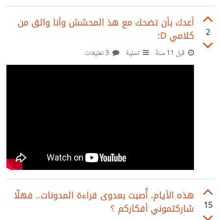
أعدك بأن تضحك مع هذ المحشش وأنا واثق من
2
كلامي D:
قبل 11 سنةً
تسلية
3 تعليقات
هذه الأيام، أُصبت بعدوى قراءة المدونات.. فهلّا
15
شاركتموني أفكاركم ؟