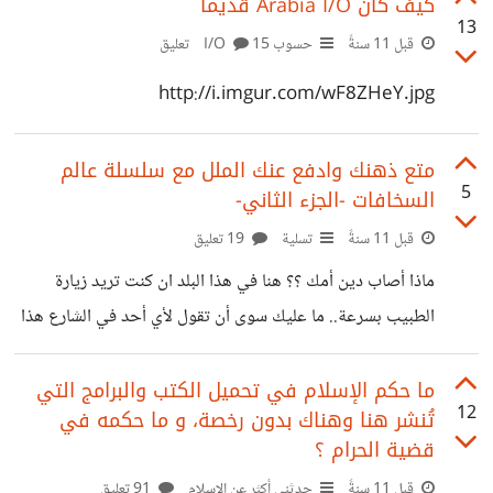
كيف كان Arabia I/O قديما
13
قبل 11 سنةً
حسوب I/O
15 تعليق
http://i.imgur.com/wF8ZHeY.jpg
متع ذهنك وادفع عنك الملل مع سلسلة عالم
5
السخافات -الجزء الثاني-
قبل 11 سنةً
تسلية
19 تعليق
ماذا أصاب دين أمك ؟؟ هنا في هذا البلد ان كنت تريد زيارة
الطبيب بسرعة.. ما عليك سوى أن تقول لأي أحد في الشارع هذا
الكلام وسوف تزوره على جناح السرعة... ان لم تزر المقبرة فهذا
جيد. يقول أحد كبار العلماء "لا أستطيع أن أكون جدي لأن جدي
ما حكم الإسلام في تحميل الكتب والبرامج التي
12
تُنشر هنا وهناك بدون رخصة، و ما حكمه في
مات، لا أستطيع أن أكون انسان ذو أخلاق سامية لأن سامية
قضية الحرام ؟
بنفسها أخلاقها سيئة، لا أستطيع أن أكون إلّا سواي... مع أن سواي
قبل 11 سنةً
حدثني أكثر عن الإسلام
91 تعليق