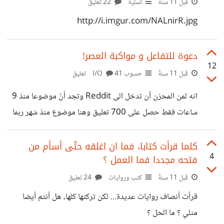
قبل 11 سنةً
تسلية
22 تعليق
http://i.imgur.com/NALnirR.jpg
دعوة للتفاعل و مواكبة العصر!
12
قبل 11 سنةً
حسوب I/O
41 تعليق
انه لمن المحزن أن تدخل الى Reddit وتجد أنّ موضوعا منذ 9
ساعات فقط حصل على 700 تعليق وهنا موضوع منذ شهر ربما
حصل فقط على 70 على أقصى حد... والمدهش في الأمر أنك لو
نقلت ذلك الموضوع من ريديت حرفيا الى هنا لدهشت بكم
كلما قرأت كتابا، فما ان اغلقه حتّى أسأم من
4
فتحه مجددا فما العمل ؟
التقييمات السلبية دون أي تعليق، لأنه ببساطة موضوعك يختلف
مع *وجهة نظر الجمهور* ادخل الى Quora ومتّع عينك
قبل 11 سنةً
كتب وروايات
24 تعليق
ب7000 نقطة اجابية على موضوع منذ 5أيام.. كتبت موضوعا
قرأت أنصاف روايات عديدة... لكن تركتها كلها، هل أنتم أيضا
وصل عدد المشاهدات فيه الى 638 مشاهدة وااااو،
مثلي ؟ ما الحل ؟