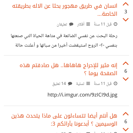
انسان في طريق مهجور بحثا عن الاله بطريقته
3
الخاصة...
قبل 11 سنةً
أفكار
تعليقان
رحلة البحث عن نفسي الضائعة في متاهة الحياة التي صنعتها
بنفسي -؟- الروح استيقضت أخيرا من سباتها و أعلنت حالة
طوارئ بأمل لا ينذر بشيئ سوى السراب في الأفق -محاولة
فاشلة- أيتها الروح و يا نفسي أين كنت قابعة ؟ آثرتي الصمت
إنه مثير للإحراج هاهاها.. هل صادفتم هذه
6
الصفحة يوما ؟
حين كنت بحاجة اليكِ، ... لستِ ملكي ولست ملكك فكلانا باع
الآخر لمالك آخر ؟ مرحبا بعودة اللّون الرمادي (مالكك الجديد !)
قبل 11 سنةً
تسلية
14 تعليق
كل من اتهمني بالفشل جعلني أنجح، كل من التصق بي جعلني
http://i.imgur.com/9zICI9d.jpg
أطير، كل من حاول قتلي
هل أنتم أيضا تتساءلون على ماذا يتحدث هذين
6
الوسيمين ؟ أبدعونا بآرائكم 3: