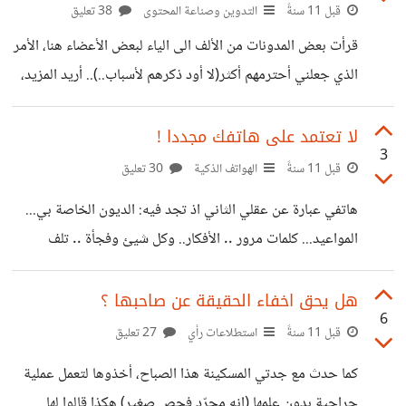
قبل 11 سنةً
التدوين وصناعة المحتوى
38 تعليق
قرأت بعض المدونات من الألف الى الياء لبعض الأعضاء هنا، الأمر
الذي جعلني أحترمهم أكثر(لا أود ذكرهم لأسباب..).. أريد المزيد،
ويا حبذا لو تكون منكم... يا أعضاء المجتمع انها فرصة لتعريفنا
بكم.. لذا رجاءا لا تبخلوا علينا لبعض الأسباب التي لا أود ذكرها
لا تعتمد على هاتفك مجددا !
3
أيضا والتي يعرفها الجميع.. ان كانت لديك مدونة فشاركني
قبل 11 سنةً
الهواتف الذكية
30 تعليق
مدونتك أولاً ثم قم بعدها بمشاركة أخرى ان اردت ذلك.. وشكرا
هاتفي عبارة عن عقلي الثاني اذ تجد فيه: الديون الخاصة بي...
المواعيد... كلمات مرور .. الأفكار.. وكل شيئ وفجأة .. تلف
الجهاز... ذهبت به الى محالات الصيانة -بدون جدوى- اشتريت
آخرا... دارت الأيام، نفس الشيئ... أعطتني أختي هاتفا... نفس
هل يحق اخفاء الحقيقة عن صاحبها ؟
6
الشيئ... ثم أعطاني أخي أيضا هاتفا.. احتمل شهران وبعدها.. لم
قبل 11 سنةً
استطلاعات رأي
27 تعليق
أذهب هذا الصباح للعمل لما ؟ لأن هاتفي لم يرن ليوقضني... لقد
كما حدث مع جدتي المسكينة هذا الصباح، أخذوها لتعمل عملية
تلف... والمشكلة أني دائما أعيد نفس الغلطة... هذا الأخير فيه
جراحية بدون علمها (انه مجرّد فحص صغير) هكذا قالوا لها...