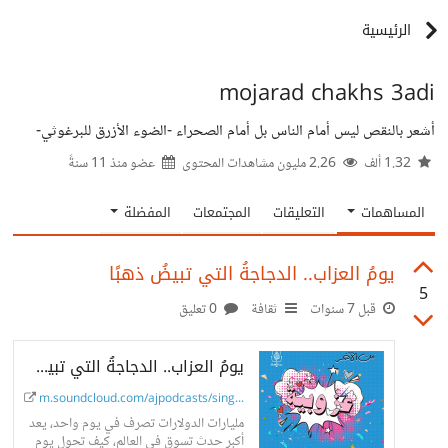
الرئيسية
mojarad chakhs 3adi
أشعر بالنقص ليس أمام الناس بل أمام الصحراء -الضوء الأزرق للبرغوثي-
1.32 ألف
2.26 مليون مشاهدات المحتوى
عضو منذ
11 سنةً
المساهمات
التعليقات
المجتمعات
المفضلة
يومُ العزاب.. الدجاجةُ التي تبيضُ ذهبًا
5
قبل 7 سنوات
ثقافة
0 تعليق
يومُ العزاب.. الدجاجةُ التي تبيضُ ذهبًا
m.soundcloud.com/ajpodcasts/singl...
مليارات الدولارات تصرف في يوم واحد، يعد
أكبر حدث تسوق في العالم، كيف تحول يوم