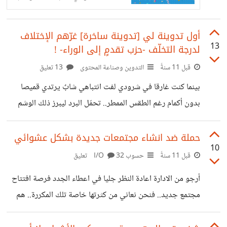
العزاب إلى الدجاجة التي تبيض ذهبا لأصحاب
الشركات والمحال التجارية؟
أول تدوينة لي [تدوينة ساخرة] غرّهم الإختلاف
13
لدرجة التخلّف -حزب تقدمٍ إلى الوراء- !
قبل 11 سنةً
التدوين وصناعة المحتوى
13 تعليق
بينما كنت غارقا في شرودي لفت انتباهي شابٌ يرتدي قميصا
بدون أكمام رغم الطقس الممطر.. تحمّل البرد ليبرز ذلك الوشم
المنقوش على ساعده -أو هذا ما بدا لي كونه بدأ عند آخر نهاية
كمه- .. لم أستطع قراءته بسبب عدم وضوح الرؤية الناتج عن
حملة ضد انشاء مجتمعات جديدة بشكل عشوائي
10
الضباب الذي نفثه نفَسي على زجاج الحافلة.. على أي حال لم أكن
قبل 11 سنةً
حسوب I/O
32 تعليق
مهتما.. فالظاهر من وجهه القبيح وجسمه البدين أنّ المكتوب على
أرجو من الادارة اعادة النظر جليا في اعطاء الجدد فرصة افتتاح
جثته ما هو إلّا انعكاس لهراء شخصه.. أطلقت سلسلة من النظرات
مجتمع جديد.. فنحن نعاني من كثرتها خاصة تلك المكررة.. هم
الفاحصة على ملامحه
لايعرفون بعد ماذا يحتاج المجتمع وما لايحتاج.. لايعرفون ان كان