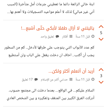
ابنة خالي الرائعة دائما ما تعطيني جرعات أمل متأخرة (السبب
استغلال هذه الملامح التي تعكس السفه والعته.. عمالة مجانية
أني غير مبالي) لذلك لا أعلم مواعيد التسجيلات ولا أهتم بها...
دون دفع فلس واحد -ولا في الأحلام- ...لكن
اعتقدت أنّ تسجيلات البكالوريا قد تمت منذ زمن -في الحقيقة لم
أفكر جديا في اعادتها- آخر أجل سيكون بعد 4 أيام ومن ثم
ياليتني لا أزال طفلا لأبكي حتّى أشبع...!
5
سيغلق الموقع نهائيا.. استيقضت في الصباح ولم أذهب الى العمل
قبل 11 سنةً
أفكار
تعليق واحد
(سيقتلونني في الغد :) قصدت الثانوية القديمة لاستخراج شهادة
كم عدد الأبواب التي يتوجب علي طرقها لأدخل.. كم من السطور
مدرسية -بعد 48 ساعة ستخرج- لا يهم سيتبقى لي يومين..
يجب أن أكتب.. اخاف ان دخلت يقفل علي الباب ولن أستطيع
الخطوة الأولى تمت بنجاح ... التالي.. قصدت
العودة بعدها.. لكن لا أهتم لن أحزن ولن أبالي، عشت بما فيه
الكفاية خلف ذلك الباب، سأتحدى نفسي لأرى كم يمكنني الابتعاد
أريد أن أتعلم أكثر ولكن...
3
عنك.. يا أمي.. سأتحدى عيناي لأرى كم يمكنها المكوث قبل أن
قبل 11 سنةً
حدثني أكثر عن الإسلام
17 تعليق
تفقد السيطرة.. سأنافس السماء ببكائها سأبكي، كل ما أحتاجه
السلام عليكم... في الواقع... بعدما دخلت الى مجتمع حسوب،
الآن هو مكان خال لأنهار هناك كالطفل الصغير.. أريد البكاء، لا
أدركت الفرق الكبير بين المثقف وتفكيره و بين الشخص العادي
أستطيع.. ياليتني كنت طفلا -لا،
وتفكيره المثير للشفقة كما قيل لي يوما ^^ اذن الفرق الجوهري