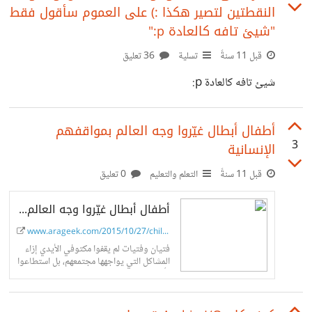
النقطتين لتصير هكذا :) على العموم سأقول فقط
معدومة النمو ولا تتطلب عناية كبيرة) مثل هذه :
"شيئ تافه كالعادة p:"
http://i.imgur.com/4nhv7l7.jpg - هل تستخدم نظارة
قبل 11 سنةً
تسلية
36 تعليق
طبية للحاسوب أم ليس بعد ؟ كل هذا مهم، لأنه لا سمح الله ان
شيئ تافه كالعادة p:
خسرت عينيك
أطفال أبطال غيّروا وجه العالم بمواقفهم
3
الإنسانية
قبل 11 سنةً
التعلم والتعليم
0 تعليق
أطفال أبطال غيّروا وجه العالم بمواقفهم الانسانية - تقرير
www.arageek.com/2015/10/27/child...
فتيان وفتيات لم يقفوا مكتوفي الأيدي إزاء
المشاكل التي يواجهها مجتمعهم، بل استطاعوا
بأفعالهم الإنسانية البسيطة -لكن الصادقة-
وبقليل من مساعدة الظروف، تغيير مجتمعهم
وإيصال...