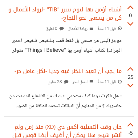
بين هاذين هو العلم و عدمه.. هذا ما يدفعني لتغذية عقلي أكثر..
أشياء أؤمن بها لتوم بيترز "TIB" -لرواد الأعمال و
0
كل من يسعى نحو النجاح-
لأحقق ولو قفزة بسيطة لاثبات أني لم أخلق للأكل والشرب و ....
التكاثر فقط حاليا أجد أنّ الطريقة المثلى للوصول الى هذا العلم
قبل 11 سنةً
ريادة الأعمال
0 تعليق
هي أن تحشر أنفك في كل شيئ (ليس هذا السبب الذي جعلني
موجز (ليس من صنعي بل فقط قمت بتلخيص تلخيص احدى
أنشر هذا الموضوع
الجرائد) لكتاب أشياء أؤمن بها "Things I Believe" متوفر
على صيغة PDF • الفكرة 1: *الشكل مهم! و الحماس يحرك
الجبال!* أين تفضل النزول؟ في فندق تجد موظفيه متجاوبين و
ما يجب أن تعيد النظر فيه جديا -لكل عامل حر-
25
دودين و يظهرون الحماس لخدمتك أم في فندق معايير الخدمة
قبل 11 سنةً
العمل الحر
28 تعليق
فيه تصل إلى 88 % مع نقص الحيوية؟ بالكاد سيكون الأول.. •
- هل فكرت يوما كيف ستحمي عينيك من الاشعاع المنبعث من
الفكرة 2: التجديد أساسي . معظم و اضعي الاستراتيجيات
حاسوبك ؟ من المعلوم أنّ النباتات تستمد الطاقة من الضوء
يكررون هذه الرسالة، *إذا خنقت التجديد ، فإنني أخشى
والشمس... الخ وهذا يعرف بالتمثيل الضوئي.. لم لا تستثمر هذه
الميزة لمصلحتك.. فقط ضع نبتة على المكتب أمام حاسوبك
حان وقت التسلية اكس دي (XD) منذ زمن ولم
-5
أنشر شيئ هنا يمكن أن أضيف أيضا قوس قبل
وستنعم (من الأفضل أن تختار النبتة الشائكة لأنها تكون شبه