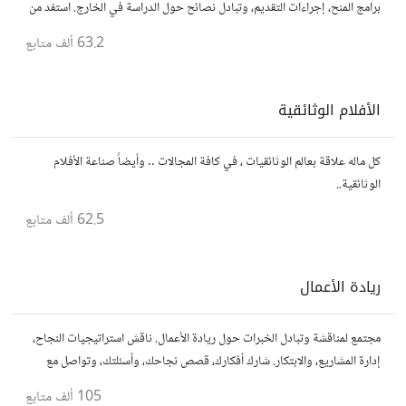
برامج المنح، إجراءات التقديم، وتبادل نصائح حول الدراسة في الخارج. استفد من
تجارب الآخرين وشارك تجربتك.
63.2 ألف
متابع
الأفلام الوثائقية
كل ماله علاقة بعالم الوثائقيات ، في كافة المجالات .. وأيضاً صناعة الأفلام
الوثائقية..
62.5 ألف
متابع
ريادة الأعمال
مجتمع لمناقشة وتبادل الخبرات حول ريادة الأعمال. ناقش استراتيجيات النجاح،
إدارة المشاريع، والابتكار. شارك أفكارك، قصص نجاحك، وأسئلتك، وتواصل مع
رواد أعمال آخرين لتطوير مشروعاتك.
105 ألف
متابع