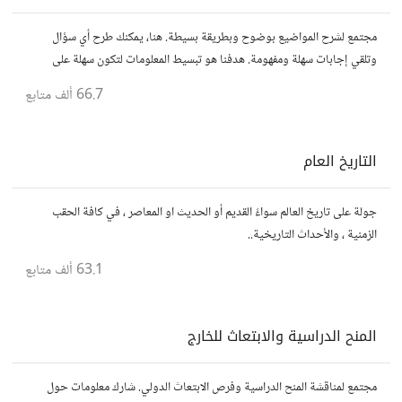
مجتمع لشرح المواضيع بوضوح وبطريقة بسيطة. هنا، يمكنك طرح أي سؤال
وتلقي إجابات سهلة ومفهومة. هدفنا هو تبسيط المعلومات لتكون سهلة على
الجميع، تمامًا كما لو كنت في الخامسة من عمرك.
66.7 ألف
متابع
التاريخ العام
جولة على تاريخ العالم سواءً القديم أو الحديث او المعاصر ، في كافة الحقب
الزمنية ، والأحداث التاريخية..
63.1 ألف
متابع
المنح الدراسية والابتعاث للخارج
مجتمع لمناقشة المنح الدراسية وفرص الابتعاث الدولي. شارك معلومات حول