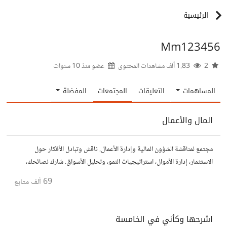
الرئيسية
Mm123456
2
1.83 ألف مشاهدات المحتوى
عضو منذ
10 سنوات
المساهمات
التعليقات
المجتمعات
المفضلة
المال والأعمال
مجتمع لمناقشة الشؤون المالية وإدارة الأعمال. ناقش وتبادل الأفكار حول
الاستثمار، إدارة الأموال، استراتيجيات النمو، وتحليل الأسواق. شارك نصائحك،
تجاربك، وأسئلتك، وتواصل مع محترفين ورجال أعمال آخرين.
69 ألف
متابع
اشرحها وكأني في الخامسة