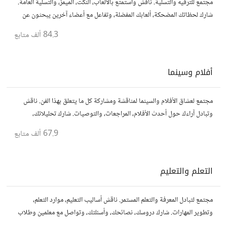
مجتمع للترفيه والتسلية. ناقش واستمتع بالألعاب، النكت، الميمز، والتسلية العامة.
شارك لحظاتك المضحكة، ألعابك المفضلة، وتفاعل مع أعضاء آخرين يبحثون عن
المتعة والمرح.
84.3 ألف
متابع
أفلام وسينما
مجتمع لعشاق الأفلام والسينما لمناقشة ومشاركة كل ما يتعلق بهذا الفن. ناقش
وتبادل آراءك حول أحدث الأفلام، المراجعات، والتوصيات. شارك تحليلاتك،
قصصك، واستمتع بنقاشات حول الأفلام والمخرجين والسيناريوهات.
67.9 ألف
متابع
التعلم والتعليم
مجتمع لتبادل المعرفة والتعلم المستمر. ناقش أساليب التعليم، موارد التعلم،
وتطوير المهارات. شارك دروسك، نصائحك، وأسئلتك، وتواصل مع معلمين وطلاب
يسعون لتحقيق المعرفة والتفوق.