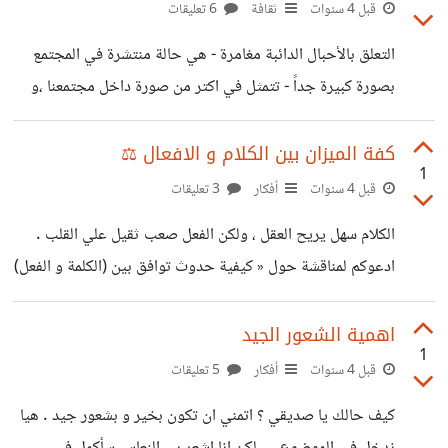
كطاقة محركة بديلة لطاقة الانسان ، تخيلوا كما الشعور بالراحة
قبل 4 سنوات
ثقافة
6 تعليقات
بين العاملين و السلام النفسي فقط من اجل ( قد حان الان وقت
التعلق بالأحبال الدائبة مغامرة - هي حالة منتشرة في المجتمع
التخلص من الالام الظهر المزمنة) . الثورة
بصورة كبيرة جداً - تتمثل في اكتر من صورة داخل مجتمعنا ،و
تؤدي في النهاية الي نتائج غير صائبة ، يضيع علي آثارها العمر
والجهد . تفسير هذه الظاهرة ؛ يكمن في عدة اسباب اهمها رفع
كفة الميزان بين الكلام و الافعال ⚖️
1
سقف التوقعات عند الاختيار رغم المعرفة الضبابية بالسلبيات ،
قبل 4 سنوات
أفكار
3 تعليقات
ترجيح كافة المعرفة الذاتية حتي لو كانت قليلة علي رأي الخبراء
الكلام سهل يريح العقل ، ولكن الفعل صعب ثقيل علي القلب .
، اعطاء فرص لتجارب اكثر ، التعود علي اجراء نفس الشئ ، سلوك
ادعوكم لمناقشة حول « كيفية حدوث توافق بين (الكلمة و الفعل)
المجتمع
بعقل و قلب مطمئن » - احكي لنا طريقة او اسلوب ، تستخدمها
في تنفيذ مهامك، دون ضغط او قلق في اطار التنمية الشخصية ؟
اهمية الشعور الجيد
1
قبل 4 سنوات
أفكار
5 تعليقات
كيف حالك يا صديقي ؟ اتمني ان تكون بخير و بشعور جيد . هيا