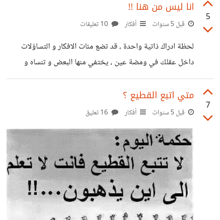
انا ليس من هنا !!
5
قبل 5 سنوات
أفكار
10 تعليقات
لحظة ادراك ذاتية واحدة ، قد تضع مئات الافكار و التساؤلات
داخل عقلك في ومضة عين ، يختفي منها البعض و تنساه و
يتبقي ما يتبقي ، ليدور عقلك بعدها في البحث عن تفسير .
مايدور في عقلي من مدة قد تصل الي سنوات عدة لماذا
متي اتبع القطيع ؟
7
الانضباط الذاتي غير متوافق مع سير المجتمع في هذه الايام ؟؟
قبل 5 سنوات
أفكار
16 تعليق
المجتمع تغير عقله و صار في غاية السوء . لماذا اصبح العديد من
محترمين العصر منبوذين من المجتمع ؟؟ اصبح المتمسكين
بالمبادئ ،