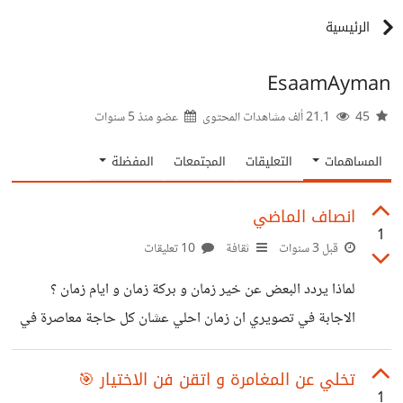
الرئيسية
EsaamAyman
45
21.1 ألف مشاهدات المحتوى
عضو منذ
5 سنوات
المساهمات
التعليقات
المجتمعات
المفضلة
انصاف الماضي
1
قبل 3 سنوات
ثقافة
10 تعليقات
لماذا يردد البعض عن خير زمان و بركة زمان و ايام زمان ؟
الاجابة في تصويري ان زمان احلي عشان كل حاجة معاصرة في
أيامنا هي اعادة و كل ما رجعنا للوراء نرجع الي اصل كل الاشياء ،
لو اخذنا حقبة مثل ما بعد الثورة الصناعية و بداية ظهور الماكينة
تخلي عن المغامرة و اتقن فن الاختيار 🎯
1