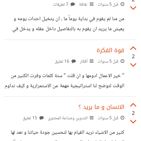
2
العنصر البشري ليس له يد في الموضوع. و لكن لو وضعنا الامر
قبل 5 سنوات
ثقافة
7 تعليقات
تحت العين المجردة و رجعنا بالاحداث الى الوراء شيءا فشيءا
من منا لم يقوم في بداية يوماً ما ، ان يتخيل احداث يومه و
سنجد أن السبب عنصر بشري و ليس كائن من
يعيش ما يريد ان يقوم به بالتفاصيل داخل عقله و يدخل في
حالة من العيش الافتراضي و التفاعل مع احداث فيما يحدث و ما
سوف يحدث و بعد ان تنتهي هذه المحاكاة نبدأ اليوم . و نهاية
قوة الفكرة
2
اليوم ندرك ان بنسبة كبيرة ما حدث داخل العقل تكرر مرة اخري
قبل 5 سنوات
أفكار
16 تعليق
بنفس النمط و لكن في الواقع الذي نعيش به . اليكم التفسير
" خير الاعمال ادومها و ان قلت " ستة كلمات وفرت الكثير من
العلمي لما حدث ,, المحاكاة
الوقت لتوضح لنا استراتيجية مهمة عن الاستمرارية و كيف نداوم
او نواصل ما بدأنا به . الكثير منا يتطلع الي افكار مفيدة تساعد
علي التحسين ، و السبب في ان فكرة واحد يمكن ان تغير حياتك
الانسان و ما يريد ؟
2
بي اكملها . " ماهي الفكرة او المعتقد الذي غير حياتك للافضل
قبل 5 سنوات
التدوين وصناعة المحتوى
15 تعليق
يمكن ان تنصحني به ؟
كثير من الاشياء نريد القيام بها لتحسين جودة حياتنا و نعد لها