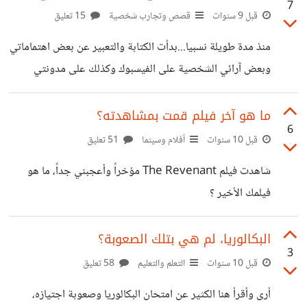
7
قبل 9 سنوات
قصص وتجارب شخصية
15 تعليق
منذ مدة طويلة نسبيا...بدأت الكتابة والتعبير عن بعض اهتماماتي
وبعض آرائي الشخصية على الفيسبوك وكذلك على مدونتي
الشخصية، كان الاحساس قويا عندما كنت اطرح رأيي أو وجهة
نظري او تقييمي لشيء ما، شعور جيد ومريح الى حد ما، لكن
ما هو آخر فيلم قمت بمشاهدته؟
6
ليس ان شعرت ان هذا يؤثر شعورك باﻷمان أو كأنك تخطيت
قبل 10 سنوات
أفلام وسينما
51 تعليق
حدود نفسك قليلا وهنا أقصد الحديث عن الاهتمامات ، أقصد
شاهدت فيلم The Revenant مؤخراً وأعجبني جداً، ما هو
بأني بدأت أشعر وكأني أفشي بعض اﻷسرار أو أنه ليس من
فيلمك الأخير ؟
المفترض قول هذا للعامة. أنشر شيئا ما وأشعر بشيء
البكالوريا، لم هي بتلك الصعوبة؟
3
قبل 10 سنوات
التعلم والتعليم
58 تعليق
أرى وأقرأ هنا الكثير عن امتحان البكالوريا وصعوبة اجتيازه،