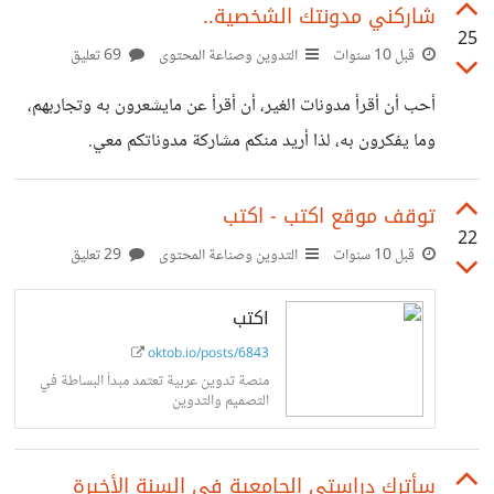
شاركني مدونتك الشخصية..
25
قبل 10 سنوات
التدوين وصناعة المحتوى
69 تعليق
أحب أن أقرأ مدونات الغير، أن أقرأ عن مايشعرون به وتجاربهم،
وما يفكرون به، لذا أريد منكم مشاركة مدوناتكم معي.
توقف موقع اكتب - اكتب
22
قبل 10 سنوات
التدوين وصناعة المحتوى
29 تعليق
اكتب
oktob.io/posts/6843
منصة تدوين عربية تعتمد مبدأ البساطة في
التصميم والتدوين
سأترك دراستي الجامعية في السنة الأخيرة