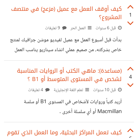
كيف أوقف العمل مع عميل (مزعج) في منتصف
1
المشروع؟
قبل 6 سنوات
العمل الحر
9 تعليقات
بدأت قبل أسبوع العمل مع عميل لفيديو موشن جرافيك لمنتج
خاص بشركته، من صميم عملي انشاء سيناريو يناسب العمل
للمشروع، تفاجأت بأن العميل لم يعجبه الأمر وطلب مني التعديل
على المشاهد، قمت بتعديل نصف العمل وأرسلته مرة أخرى،
(مساعدة): ماهي الكتب أو الروايات المناسبة
4
لشخص في المستوى المتوسط أو B1 ؟
والآن لديه المزيد من التعديلات تصل إلى أن تكون نصف العمل.
أسبابي للتوقف هي أنه مزعج وأتوقع أن يكون هناك المزيد من
قبل 10 سنوات
تعلم اللغة الإنجليزية
4 تعليقات
التعديلات وضياع الوقت، وهناك فرصة جيدة أخرى تنتظرني
أريد كتباً وروايات لأشخاص في المستوى B1 أو سلسة
تأخرت عليها كثيرًا. سؤالي الآن هو، كيف أتوقف عن العمل معه
Macmillan أو أي سلسلة أخرى .
في
كيف تعمل المراكز البحثية، وما العمل الذي تقوم