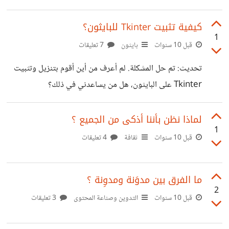
*تزعة، فائز بجائزة أفضل فيلم وأفضل مخرج بمهرجان تهارقا
لعام2014" - لا يمكن شرح فكرة الفيلم
كيفية تثبيت Tkinter للبايثون؟
1
https://www.youtube.com/watch?
قبل 10 سنوات
بايثون
7 تعليقات
v=GKVPbbocR1A *الخطيئة، فيلم سوداني درامي يحكي
تحديث: تم حل المشكلة. لم أعرف من أين أقوم بتنزيل وتثبيت
قصة مأساة عائلة سودانية.
Tkinter على البايثون، هل من يساعدني في ذلك؟
https://www.youtube.com/watch?
v=zEoy8VPR7VI *الفيروس 2 ، فيلم زومبي، ربما القصة
لماذا نظن بأننا أذكى من الجميع ؟
مكررة وركيكة لكن به مؤثرات بصرية عالية - فائز بجائزة أفضل
1
قبل 10 سنوات
ثقافة
4 تعليقات
مؤثرات بصرية بمهرجان تهارقا 2015
https://www.youtube.com/watch?
v=vCwURQZP82M *Hitman(Sudan)، النسخة
ما الفرق بين مدوَنة ومدوِنة ؟
السودانية القصيرة - أيضاً قصة عادية سريعة في 4 دقائق
2
قبل 10 سنوات
التدوين وصناعة المحتوى
3 تعليقات