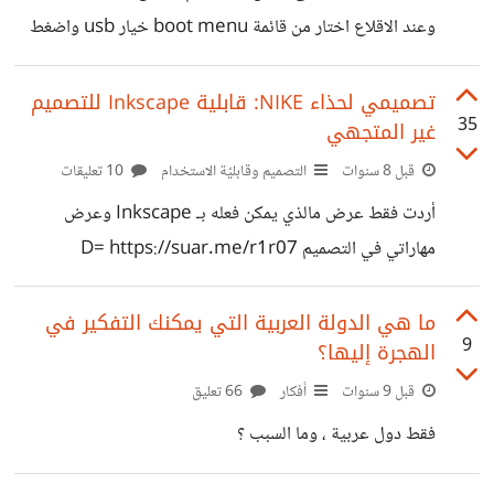
وعند الاقلاع اختار من قائمة boot menu خيار usb واضغط
Enter وتظهر شاشة سوداء ولا يحدث شيء بعدها، مالمشكلة ؟
تصميمي لحذاء NIKE: قابلية Inkscape للتصميم
35
غير المتجهي
قبل 8 سنوات
التصميم وقابليّة الاستخدام
10 تعليقات
أردت فقط عرض مالذي يمكن فعله بـ Inkscape وعرض
مهاراتي في التصميم D= https://suar.me/r1r07
ما هي الدولة العربية التي يمكنك التفكير في
9
الهجرة إليها؟
قبل 9 سنوات
أفكار
66 تعليق
فقط دول عربية ، وما السبب ؟