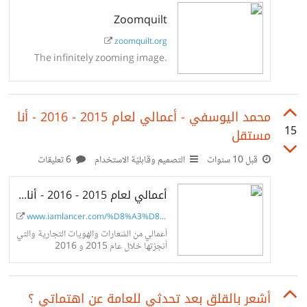
7749342179166498 شاركني ..
Zoomquilt
zoomquilt.org
The infinitely zooming image.
محمد اليوسفي - أعمالي لعام 2015 - 2016 - أنا
15
مستقل
قبل 10 سنوات
التصميم وقابليّة الاستخدام
6 تعليقات
أعمالي لعام 2015 - 2016 - أنا مستقل
www.iamlancer.com/%D8%A3%D8%B9%D9%...
أعمالي من الشعارات والهويات التجارية والتي
أنجزتها خلال عام 2015 و 2016
أشعر بالقلق بعد تحدثي للعامة عن اهتماتي ؟