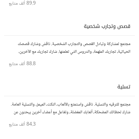
89.9 ألف
متابع
قصص وتجارب شخصية
مجتمع لمشاركة وتبادل القصص والتجارب الشخصية. ناقش وشارك قصصك
الحياتية، تجاربك الملهمة، والدروس التي تعلمتها. شارك تجاربك مع الآخرين،
واستفد من قصصهم لتوسيع آفاقك.
88.8 ألف
متابع
تسلية
مجتمع للترفيه والتسلية. ناقش واستمتع بالألعاب، النكت، الميمز، والتسلية العامة.
شارك لحظاتك المضحكة، ألعابك المفضلة، وتفاعل مع أعضاء آخرين يبحثون عن
المتعة والمرح.
84.3 ألف
متابع