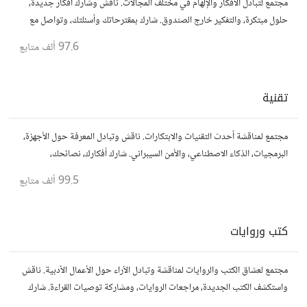
مجتمع لتبادل الأفكار والإلهام في مختلف المجالات. ناقش وشارك أفكار جديدة،
حلول مبتكرة، والتفكير خارج الصندوق. شارك بمقترحاتك وأسئلتك، وتواصل مع
مفكرين آخرين.
97.6 ألف
متابع
تقنية
مجتمع لمناقشة أحدث التقنيات والابتكارات. ناقش وتبادل المعرفة حول الأجهزة،
البرمجيات، الذكاء الاصطناعي، والأمن السيبراني. شارك أفكارك، نصائحك،
وأسئلتك، وتواصل مع محبي التقنية والمتخصصين.
99.5 ألف
متابع
كتب وروايات
مجتمع لعشاق الكتب والروايات لمناقشة وتبادل الآراء حول الأعمال الأدبية. ناقش
واستكشف الكتب الجديدة، مراجعات الروايات، ومشاركة توصيات القراءة. شارك
أفكارك، نصائحك، وأسئلتك، وتواصل مع قراء آخرين.