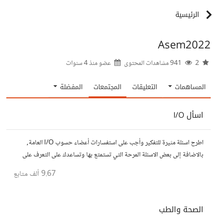
الرئيسية
Asem2022
2
941 مشاهدات المحتوى
عضو منذ
4 سنوات
المساهمات
التعليقات
المجتمعات
المفضلة
اسأل I/O
اطرح اسئلة مثيرة للتفكير وأجب على استفسارات أعضاء حسوب I/O العامة,
بالاضافة إلى بعض الاسئلة المرحة التي تستمتع بها وتساعدك على التعرف على
افكار المتابعين. الفكرة مأخوذة من مجتمع AskReddit
9.67 ألف
متابع
الصحة والطب