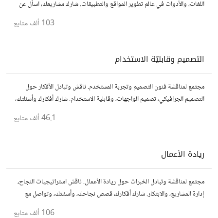
اللغات، والأدوات في عالم تطوير المواقع والتطبيقات. شارك مشاريعك، اسأل عن
نصائح، وتعاون مع مطورين محترفين وهواة.
103 ألف
متابع
التصميم وقابليّة الاستخدام
مجتمع لمناقشة فنون التصميم وتجربة المستخدم. ناقش وتبادل الأفكار حول
التصميم الجرافيكي، تصميم الواجهات، وقابلية الاستخدام. شارك أفكارك وأسئلتك،
وتواصل مع مصممين ومتخصصين في تحسين تجربة المستخدم.
46.1 ألف
متابع
ريادة الأعمال
مجتمع لمناقشة وتبادل الخبرات حول ريادة الأعمال. ناقش استراتيجيات النجاح،
إدارة المشاريع، والابتكار. شارك أفكارك، قصص نجاحك، وأسئلتك، وتواصل مع
رواد أعمال آخرين لتطوير مشروعاتك.
106 ألف
متابع