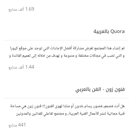
1.69 ألف
متابع
Quora بالعربية
تم إنشاء هذا المجتمع لغرض مشاركة أفضل الإجابات التي توجد على موقع كيورا
و التي تصب في مجالات مختلفة و متنوعة و نهدف من خلاله إلى تعميم الفائدة و
تسهيل الوصول للمعلومة بالعربية...
1.44 ألف
متابع
فنون زون - الفن بالعربي
هل أنت مُصمم، مُصور، رسام، مُدون أو مثلنا تهوى الفنون؟! فنون زون هي مساحة
فنية مجانية لنشر الأعمال الفنية العربية, و مجتمع تفاعلي للفنانين والمدونين
لمشاركة ونشر الفنون باسلوب مُبسط، مُمتع وشيّق.
441
متابع