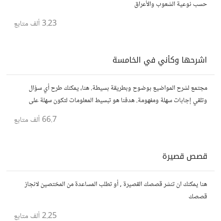
حسب نوعية الشعوب والأعراق
3.23 ألف
متابع
اشرحها وكأني في الخامسة
مجتمع لشرح المواضيع بوضوح وبطريقة بسيطة. هنا، يمكنك طرح أي سؤال
وتلقي إجابات سهلة ومفهومة. هدفنا هو تبسيط المعلومات لتكون سهلة على
الجميع، تمامًا كما لو كنت في الخامسة من عمرك.
66.7 ألف
متابع
قصص قصيرة
هنا يمكنك ان تنشر قصصك القصيرة , أو تطلب المساعدة من المختصين لانجاز
قصصك
2.25 ألف
متابع