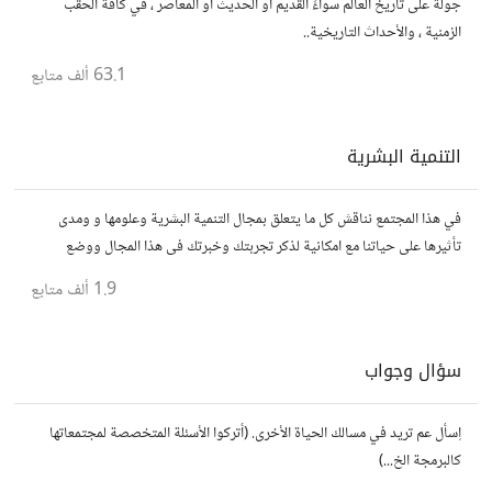
جولة على تاريخ العالم سواءً القديم أو الحديث او المعاصر ، في كافة الحقب
الزمنية ، والأحداث التاريخية..
63.1 ألف
متابع
التنمية البشرية
في هذا المجتمع نناقش كل ما يتعلق بمجال التنمية البشرية وعلومها و ومدى
تأثيرها على حياتنا مع امكانية لذكر تجربتك وخبرتك فى هذا المجال ووضع
مقالات وروابط وفيديوهات مفيدة تعمل على التحفيز والنجاح والتقدم
1.9 ألف
متابع
سؤال وجواب
اِسأل عم تريد في مسالك الحياة الأخرى. (أتركوا الأسئلة المتخصصة لمجتمعاتها
كالبرمجة الخ...)