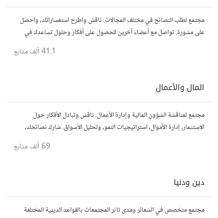
مجتمع لطلب النصائح في مختلف المجالات. ناقش واطرح استفساراتك، واحصل
على مشورة. تواصل مع أعضاء آخرين للحصول على أفكار وحلول تساعدك في
اتخاذ قراراتك.
41.1 ألف
متابع
المال والأعمال
مجتمع لمناقشة الشؤون المالية وإدارة الأعمال. ناقش وتبادل الأفكار حول
الاستثمار، إدارة الأموال، استراتيجيات النمو، وتحليل الأسواق. شارك نصائحك،
تجاربك، وأسئلتك، وتواصل مع محترفين ورجال أعمال آخرين.
69 ألف
متابع
دين ودنيا
مجتمع متخصص في الشعائر ومدى تاثر المجتمعات بالقواعد الدينية المختلفة