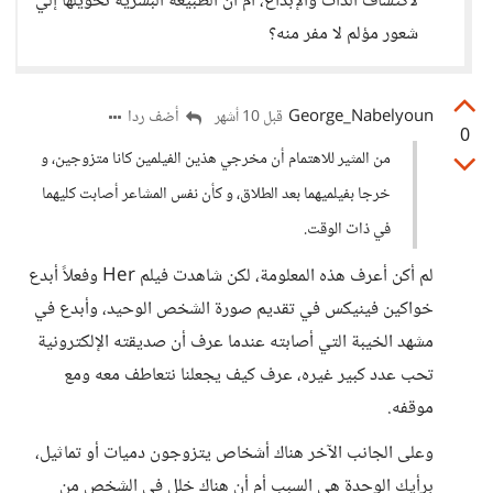
لاكتشاف الذات والإبداع، أم أن الطبيعة البشرية تحويلها إلي
شعور مؤلم لا مفر منه؟
George_Nabelyoun
أضف ردا
قبل 10 أشهر
0
من المثير للاهتمام أن مخرجي هذين الفيلمين كانا متزوجين، و
خرجا بفيلميهما بعد الطلاق، و كأن نفس المشاعر أصابت كليهما
في ذات الوقت.
لم أكن أعرف هذه المعلومة، لكن شاهدت فيلم Her وفعلاً أبدع
خواكين فينيكس في تقديم صورة الشخص الوحيد، وأبدع في
مشهد الخيبة التي أصابته عندما عرف أن صديقته الإلكترونية
تحب عدد كبير غيره، عرف كيف يجعلنا نتعاطف معه ومع
موقفه.
وعلى الجانب الآخر هناك أشخاص يتزوجون دميات أو تماثيل،
برأيك الوحدة هي السبب أم أن هناك خلل في الشخص من