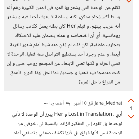
تكلم عن الوحدة التي يشعر بها المرء في المدن الكبيرة رغم أنه
وسط أكبر زحام ممكن، لكنه ببساطة لا يعرف أحدا فيه و يشعر
أنه غريب بينهم، و فيلم Her كان بطله يعمل ككاتب رسائل
رومانسية، أي أن اختصاصه و عمله يحتمان عليه الاحتكاك
بتجارب عاطفية، لكن ذلك لم يُغنِ عنه شيئا أمام شعور الغربة
أيضا، و عدم وجود أحد يستطيع التواصل معه فعليا، الوحدة لا
تعني العزلة و لكنها تعني الابتعاد عن المجتمع روحيا حتى و إن
كنت مندمجا فيه ذهنيا و جسديا، فما الحل لهذا النوع الأعمق
من الفراغ داخل المرء؟
Jana_Medhat
أضف ردا
قبل 10 أشهر
1
أري ، Lost in Translation و Her يبرز أن الوحدة لا تأتي
لوحدها بل تقود إلي التفكير الزائد. بالنسبة لي، خوفي من
الوحدة ليس لأنها فراغ، بل لأنها تكشف ضعفي وتصغني أمام