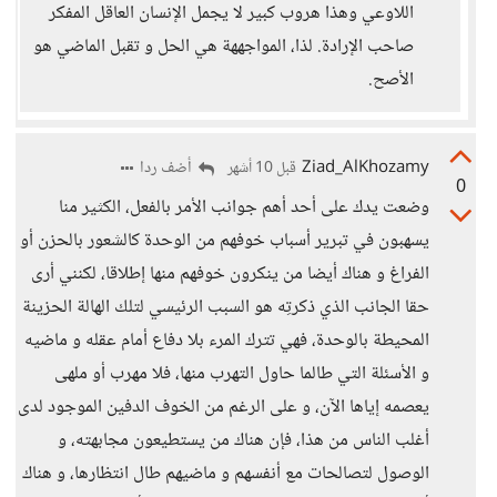
اللاوعي وهذا هروب كبير لا يجمل الإنسان العاقل المفكر
صاحب الإرادة. لذا، المواجههة هي الحل و تقبل الماضي هو
الأصح.
Ziad_AlKhozamy
أضف ردا
قبل 10 أشهر
0
وضعت يدك على أحد أهم جوانب الأمر بالفعل، الكثير منا
يسهبون في تبرير أسباب خوفهم من الوحدة كالشعور بالحزن أو
الفراغ و هناك أيضا من ينكرون خوفهم منها إطلاقا، لكنني أرى
حقا الجانب الذي ذكرتِه هو السبب الرئيسي لتلك الهالة الحزينة
المحيطة بالوحدة، فهي تترك المرء بلا دفاع أمام عقله و ماضيه
و الأسئلة التي طالما حاول التهرب منها، فلا مهرب أو ملهى
يعصمه إياها الآن، و على الرغم من الخوف الدفين الموجود لدى
أغلب الناس من هذا، فإن هناك من يستطيعون مجابهته، و
الوصول لتصالحات مع أنفسهم و ماضيهم طال انتظارها، و هناك