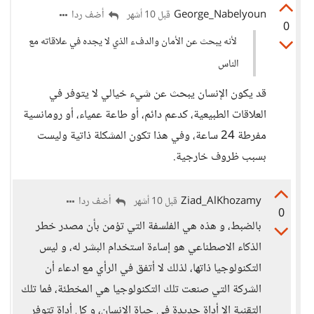
George_Nabelyoun
أضف ردا
قبل 10 أشهر
0
لأنه يبحث عن الأمان والدفء الذي لا يجده في علاقاته مع
الناس
قد يكون الإنسان يبحث عن شيء خيالي لا يتوفر في
العلاقات الطبيعية، كدعم دائم، أو طاعة عمياء، أو رومانسية
مفرطة 24 ساعة، وفي هذا تكون المشكلة ذاتية وليست
بسبب ظروف خارجية.
Ziad_AlKhozamy
أضف ردا
قبل 10 أشهر
0
بالضبط، و هذه هي الفلسفة التي تؤمن بأن مصدر خطر
الذكاء الاصطناعي هو إساءة استخدام البشر له، و ليس
التكنولوجيا ذاتها، لذلك لا أتفق في الرأي مع ادعاء أن
الشركة التي صنعت تلك التكنولوجيا هي المخطئة، فما تلك
التقنية إلا أداة جديدة في حياة الإنسان، و كل أداة تتوفر