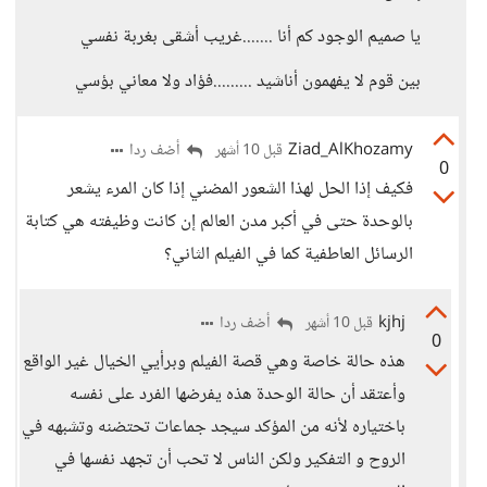
يا صميم الوجود كم أنا .......غريب أشقى بغربة نفسي
بين قوم لا يفهمون أناشيد .........فؤاد ولا معاني بؤسي
Ziad_AlKhozamy
أضف ردا
قبل 10 أشهر
0
فكيف إذا الحل لهذا الشعور المضني إذا كان المرء يشعر
بالوحدة حتى في أكبر مدن العالم إن كانت وظيفته هي كتابة
الرسائل العاطفية كما في الفيلم الثاني؟
kjhj
أضف ردا
قبل 10 أشهر
0
هذه حالة خاصة وهي قصة الفيلم وبرأيي الخيال غير الواقع
وأعتقد أن حالة الوحدة هذه يفرضها الفرد على نفسه
باختياره لأنه من المؤكد سيجد جماعات تحتضنه وتشبهه في
الروح و التفكير ولكن الناس لا تحب أن تجهد نفسها في