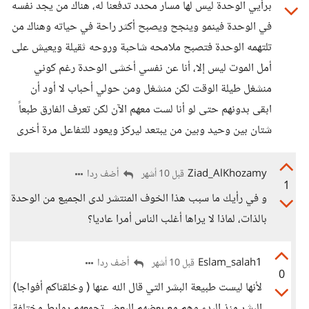
برأيي الوحدة ليس لها مسار محدد تدفعنا له، هناك من يجد نفسه
في الوحدة فينمو وينجح ويصبح أكثر راحة في حياته وهناك من
تلتهمه الوحدة فتصبح ملامحه شاحبة وروحه ثقيلة ويعيش على
أمل الموت ليس إلا، أنا عن نفسي أخشى الوحدة رغم كوني
منشغل طيلة الوقت لكن منشغل ومن حولي أحباب لا أود أن
ابقى بدونهم حتى لو أنا لست معهم الآن لكن تعرف الفارق طبعاً
شتان بين وحيد وبين من يبتعد ليركز ويعود للتفاعل مرة أخرى
Ziad_AlKhozamy
أضف ردا
قبل 10 أشهر
1
و في رأيك ما سبب هذا الخوف المنتشر لدى الجميع من الوحدة
بالذات، لماذا لا يراها أغلب الناس أمرا عاديا؟
Eslam_salah1
أضف ردا
قبل 10 أشهر
0
لأنها ليست طبيعة البشر التي قال الله عنها ( وخلقناكم أفواجا)
البشر منذ البدء وهم مع بعضهم البعض تجمعهم روابط مختلفة