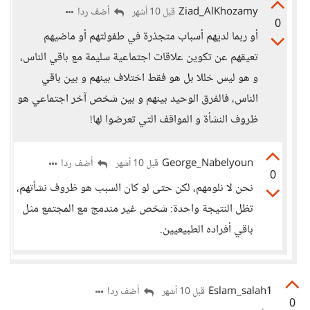
Ziad_AlKhozamy
أضف ردا
قبل 10 أشهر
0
أو ربما لديهم أسباب متجذرة في طفولتهم أو ماضيهم
تعيقهم عن تكوين علاقات اجتماعية سليمة مع باقي الناس،
و هو ليس خللا بل هو فقط اختلاف بينهم و بين باقي
الناس، فالفرق الوحيد بينهم و بين شخص آخر اجتماعي هو
ظروف النشأة و المواقف التي تعرضوا لها!
George_Nabelyoun
أضف ردا
قبل 10 أشهر
0
نحن لا نلومهم، لكن حتى لو كان السبب هو ظروف نشأتهم،
تظل النتيجة واحدة: شخص غير مندمج مع المجتمع مثل
باقي أفراده الطبيعيين.
Eslam_salah1
أضف ردا
قبل 10 أشهر
0