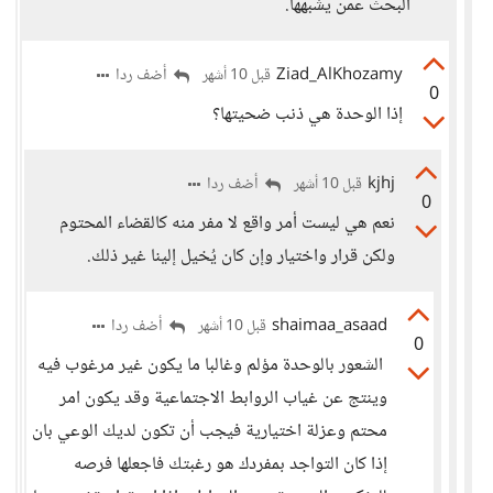
البحث عمن يشبهها.
Ziad_AlKhozamy
أضف ردا
قبل 10 أشهر
0
إذا الوحدة هي ذنب ضحيتها؟
kjhj
أضف ردا
قبل 10 أشهر
0
نعم هي ليست أمر واقع لا مفر منه كالقضاء المحتوم
ولكن قرار واختيار وإن كان يُخيل إلينا غير ذلك.
shaimaa_asaad
أضف ردا
قبل 10 أشهر
0
الشعور بالوحدة مؤلم وغالبا ما يكون غير مرغوب فيه
وينتج عن غياب الروابط الاجتماعية وقد يكون امر
محتم وعزلة اختيارية فيجب أن تكون لديك الوعي بان
إذا كان التواجد بمفردك هو رغبتك فاجعلها فرصه