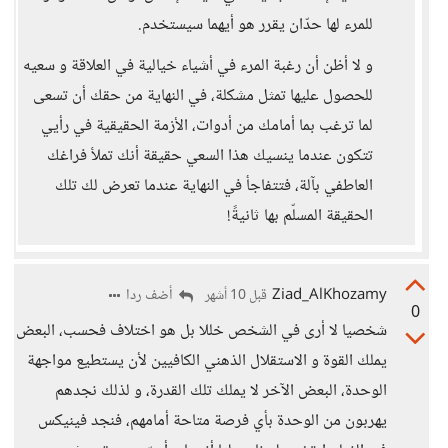
للمرء لها حدّان يقرر هو أيهما سيستخدم.
و لا أظن أن رغبة المرء في أشياء خيالية في العلاقة و سعيه
للحصول عليها تمثل مشكلة، في النهاية من حقك أن تسعى
لما ترغب بما أمامك من أدوات، الأزمة الحقيقية في رأيي
تتكون عندما ينسيك هذا السعي حقيقة أنك تملأ فراغك
العاطفي بآلة، فتتفاجأ في النهاية عندما تعرض لك تلك
الحقيقة المسلّم بها ثانيةً!
Ziad_AlKhozamy
أضف ردا
قبل 10 أشهر
0
شخصيا لا أرى في الشخص خللا بل هو اختلاف فحسب، البعض
يملك القوة و الاستقلال الذهني الكافيين لأن يستطيع مواجهة
الوحدة، البعض الآخر لا يملك تلك القدرة، و لذلك نجدهم
يهربون من الوحدة بأي فرصة متاحة أمامهم، فنجد فينيكس