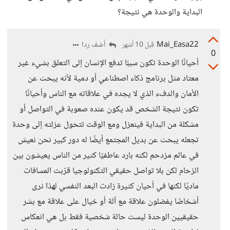
البداية والوحدة هي نتيجة؟
Mai_Easa22
أضف ردا
قبل 10 أشهر
0
أحيانًا الوحدة تكون سببًا تدفع الإنسان إلى التعلق بشيء غير
معتاد مثل برنامج ذكاء اصطناعي أو دمية لأنه يبحث عن
الأمان والدفء الذي لا يجده في علاقاته مع الناس وأحيانًا
تكون نتيجة الشخص قد يكون عنده صعوبة في التواصل أو
مشكلة من البداية فينعزل ومع الوقت تتحول عزلته إلى وحدة
تجعله يبحث عن بديل المجتمع أيضًا له دور كبير نحن نعيش
في عالم مزدحم لكنه بارد عاطفيًا كثير من الناس يعيشون بين
الزحام لكن بلا تواصل حقيقي التكنولوجيا قرّبت المسافات
ماديًا لكنها في أحيان كثيرة زادت البعد النفسي لهذا نرى
أشخاصًا يفضلون علاقة مع آلة أو خيال على علاقة مع بشر
حقيقيين الوحدة ليست حالة شخصية فقط بل هي انعكاس