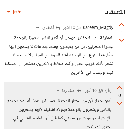
التعليقات
الأفضل
Kareem_Magdy
أضف ردا
قبل 10 أشهر
1
المفارقة التي لاحظتها مؤخرا أن أكثر الناس شعورًا بالوحدة
ليسوا المنعزلين، بل من يعيشون وسط جماعات لا ينتمون إليها
حقًا. هذا النوع من الوحدة أشد قسوة من العزلة، لأنه يجعلك
تشعر بأنك غريب حتى وأنت محاط بالآخرين، فتشعر أن المشكلة
فيك وليست في الآخرين
kjhj
أضف ردا
قبل 10 أشهر
0
أتفق جدًا؛ لأن من يختار الوحدة يعمد إليها عمدَا أما من يجتمع
بالناس ويشعرون بالوحدة فهؤلاء أشقياء لأنهم يشعرون
بالإغتراب وهو شعور مضني كما قال أبو القاسم الشابي في
إحدى قصائده: