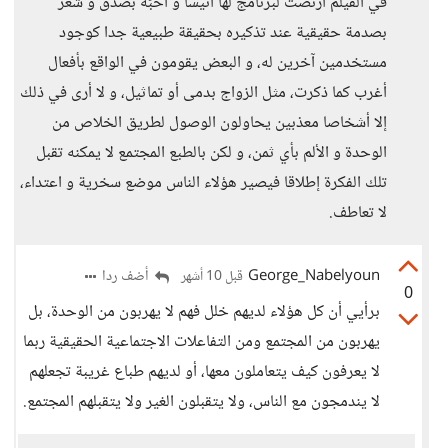
في الفيلم ارتضت لبرنامج لها أنيسا و أحبّه بصدق و شعر
بصدمة حقيقية عند تذكيره بحقيقة طبيعية جدا كوجود
مستخدمين آخرين له، و البعض يقومون في الواقع بأفعال
أغرب كما ذكرت، مثل الزواج بدمى أو تماثيل، و لا أرى في ذلك
إلا أشخاصا معذبين يحاولون الوصول لطريق الخلاص من
الوحدة و الألم بأي ثمن، و لكن بالطبع المجتمع لا يمكنه تقبل
تلك الفكرة إطلاقا فيصير هؤلاء الناس موضع سخرية و اعتداء،
لا تعاطف.
George_Nabelyoun
أضف ردا
قبل 10 أشهر
0
برأيي أن كل هؤلاء لديهم خلل فهم لا يهربون من الوحدة، بل
يهربون من المجتمع ومن التفاعلات الاجتماعية الحقيقية ربما
لا يعرفون كيف يتعاملون معها، أو لديهم طباع غريبة تجعلهم
لا يندمجون مع الناس، ولا يتقبلون الغير ولا يتقبلهم المجتمع.