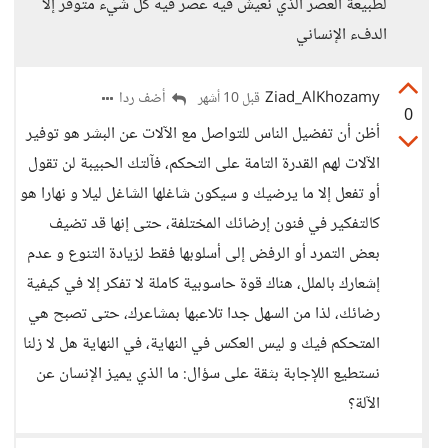
لطبيعة العصر الذي نعيش فيه عصر فيه كل شيء متوفر إلا
الدفء الإنساني
Ziad_AlKhozamy
أضف ردا
قبل 10 أشهر
0
أظن أن تفضيل الناس للتواصل مع الآلات عن البشر هو توفير
الآلات لهم القدرة التامة على التحكم، فآلتك الحبيبة لن تقول
أو تفعل إلا ما يرضيك و سيكون شاغلها الشاغل ليلا و نهارا هو
كالتفكير في فنون إرضائك المختلفة، حتى إنها قد تضيف
بعض التمرد أو الرفض إلى أسلوبها فقط لزيادة التنوع و عدم
إشعارك بالملل، هناك قوة حاسوبية كاملة لا تفكر إلا في كيفية
رضائك، لذا من السهل جدا تلاعبها بمشاعرك، حتى تصبح هي
المتحكم فيك و ليس العكس في النهاية، في النهاية هل لا زلنا
نستطيع اللإجابة بثقة على سؤال: ما الذي يميز الإنسان عن
الآلة؟