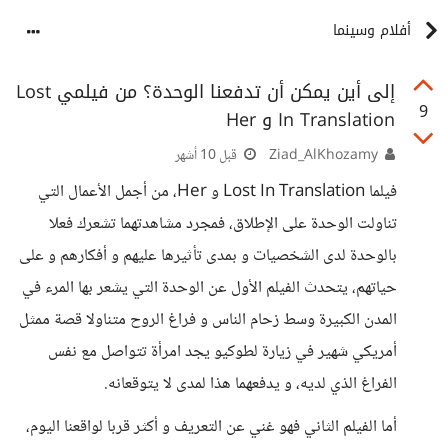
أفلام وسينما
إلى أين يمكن أن تدفعنا الوحدة؟ من فيلمي Lost
9
In Translation و Her
Ziad_AlKhozamy
قبل 10 أشهر
فيلما Lost In Translation و Her، من أجمل الأعمال التي
تناولت الوحدة على الإطلاق، فمجرد مشاهدتهما تشعرك فعلا
بالوحدة لدى الشخصيات و بمدى تأثيرها عليهم و أفكارهم و على
حياتهم، يتحدث الفيلم الأول عن الوحدة التي يشعر بها المرء في
المدن الكبيرة وسط زحام الناس و فراغ الروح متناولا قصة ممثل
أمريكي شهير في زيارة لطوكيو يجد امرأة تتواصل مع نفس
الفراغ الذي لديه، و يدفعهما هذا لمدى لا يتوقعانه.
أما الفيلم الثاني فهو غني عن التعريف و أكثر قربا لواقعنا اليوم،