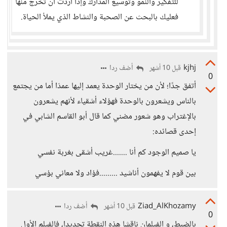
للتفكير والنمو وتوسيع المدارك وإذا اردت ان تخرج منها
فعليك بالبحث عن الصحبة والنشاط الذي يملأ الحياة.
kjhj
أضف ردا
قبل 10 أشهر
0
أتفق جدًا؛ لأن من يختار الوحدة يعمد إليها عمدَا أما من يجتمع
بالناس ويشعرون بالوحدة فهؤلاء أشقياء لأنهم يشعرون
بالإغتراب وهو شعور مضني كما قال أبو القاسم الشابي في
إحدى قصائده:
يا صميم الوجود كم أنا .......غريب أشقى بغربة نفسي
بين قوم لا يفهمون أناشيد .........فؤاد ولا معاني بؤسي
Ziad_AlKhozamy
أضف ردا
قبل 10 أشهر
0
بالضبط، و الفيلمان ناقشا هذه النقطة تحديدا، فالفيلم الأول