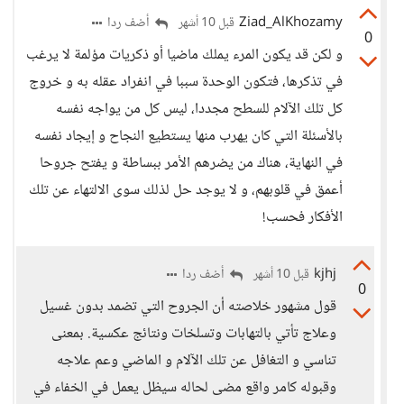
Ziad_AlKhozamy
أضف ردا
قبل 10 أشهر
0
و لكن قد يكون المرء يملك ماضيا أو ذكريات مؤلمة لا يرغب
في تذكرها، فتكون الوحدة سببا في انفراد عقله به و خروج
كل تلك الآلام للسطح مجددا، ليس كل من يواجه نفسه
بالأسئلة التي كان يهرب منها يستطيع النجاح و إيجاد نفسه
في النهاية، هناك من يضرهم الأمر ببساطة و يفتح جروحا
أعمق في قلوبهم، و لا يوجد حل لذلك سوى الالتهاء عن تلك
الأفكار فحسب!
kjhj
أضف ردا
قبل 10 أشهر
0
قول مشهور خلاصته أن الجروح التي تضمد بدون غسيل
وعلاج تأتي بالتهابات وتسلخات ونتائج عكسية. بمعنى
تناسي و التغافل عن تلك الآلام و الماضي وعم علاجه
وقبوله كامر واقع مضى لحاله سيظل يعمل في الخفاء في