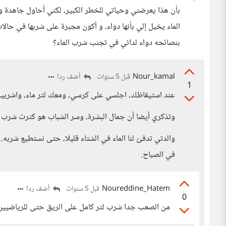
بأن هذا يعرضني وحياتي للخطر الكبير، لكني أحاول جاهدة وأ
الماء يخيل إلي بأنها دواء، و أكون مجبرة على شربها في حا
بنصائحه دواء لدائي في تجنب شرب الماء؟
Nour_kamal
أضف ردا
قبل 5 سنوات
1
عند استيقاظك، اجلسي على كرسي، ومعك لتر ماء، واشربيه.
وتذكري أيضا أن جمال البشرة، وسر الشباب هو كثرت شرب ال
والدتي تدفئ لنا الماء في الشتاء قليلا، حتى نستطيع شر
في الصباح.
Noureddine_Hatem
أضف ردا
قبل 5 سنوات
0
من الصعب جدا شرب لتر كامل على الريق حتى للرياضيين