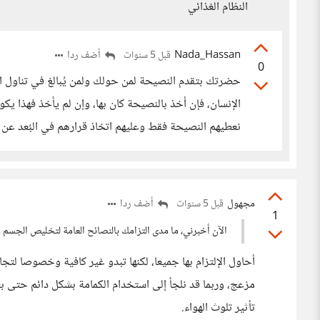
النظام الغذائي
Nada_Hassan
أضف ردا
قبل 5 سنوات
0
حضرتك بتقدم النصيحة لمن حولك ولمن يُبالغ في تناول ال
الإنسان، فإن أخذ بالنصيحة كان بها، وإن لم يأخذ فهذا يك
نعطيهم النصيحة فقط وعليهم اتخاذ قرارهم في البُعد عن ه
مجهول
أضف ردا
قبل 5 سنوات
1
الآن أخبرني، ما مدى التزامك بالنصائح العامة لتخليص الجسم
أحاول الإلتزام بها جميعا، لكنها تبدو غير كافية وخصوصا لتجا
مزعج، وربما قد نلجأ إلى استخدام الكمامة بشكل دائم حتى بع
تأثير تلوث الهواء.