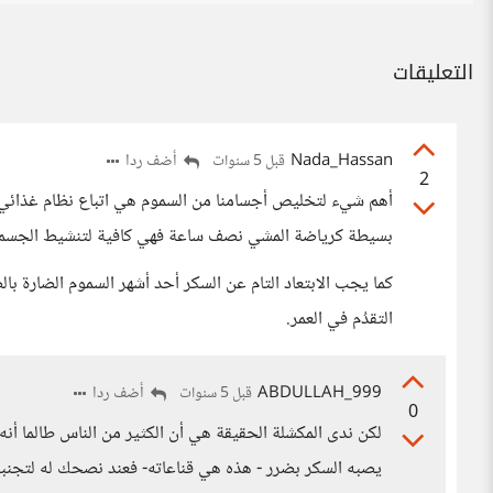
التعليقات
Nada_Hassan
أضف ردا
قبل 5 سنوات
2
أهم شيء لتخليص أجسامنا من السموم هي اتباع نظام غذائي 
بسيطة كرياضة المشي نصف ساعة فهي كافية لتنشيط الجسم
كما يجب الابتعاد التام عن السكر أحد أشهر السموم الضارة 
التقدُم في العمر.
ABDULLAH_999
أضف ردا
قبل 5 سنوات
0
لكن ندى المكشلة الحقيقة هي أن الكثير من الناس طالما أنه ل
يصبه السكر بضرر - هذه هي قناعاته- فعند نصحك له لتجنبه