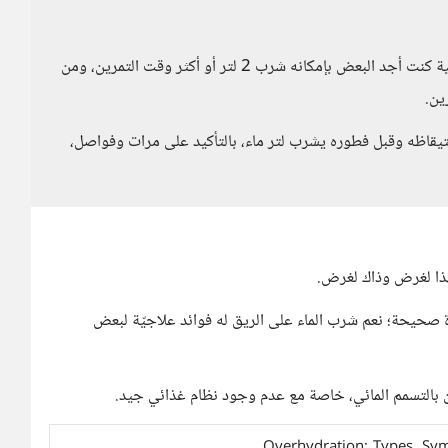
من قال هذا؟ عندما كنت أذهب إلى صالة الألعاب الرياضية كنت أجد البعض بإمكانه شرب 2 لتر أو أكثر وقت التمرين، ومن
ين.
تيقاظه وقبل فطوره يشرب لتر ماء، بالتأكيد على مرات وفواصل،
فهذا لغرض وذاك لغرض.
صحيحة؛ نعم شرب الماء على الريق له فوائد علاجيّة لبعض
ن بالتسمم المائي، خاصة مع عدم وجود نظام غذائي جيد.
Overhydration: Types, Sy