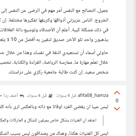
جميل، التصالح مع النفس أمر مهم في الرضى عن النفس إلى ج
الخروج. الناس عزيزتي أذواقها وكريقها تفكيرها مختلفة. إن كنت
في ذلك مشكلة كبية. أعلم أن الأصدقاء وتوسيع دائة العلاقات
يذهبون واحد تلو الآخر. صديق تثقين به أفضل من 10 لا يلعبون دورًا في حياتك.
حاولي أسماء أن تستعيدي الثقة في نفسك وهذا من خلال حب ال
خلال تعلّم مهارة ما، ممارسة الرياضة، القراءة والكتابة، تخص
شخص سعيد. إن كنت طالبة جامعية ركزي على دراستك.
afifa08_hamza
أضف ردا
قبل 4 سنوات
قبل 4 سنوات
0
ليس عيبا ان يقضي الفرد اوقاتا مع ذاته وبالعكس ارى بأنه ك
اعتقد ان الفتيات بشكل خاص يميلون للشكل و الماركات والمكي
ايس كل الفتيات هكذا، وهناك من يصداقون ليس بسبب الشكل و