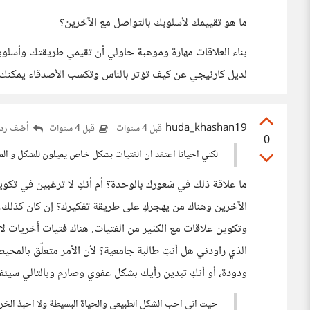
ما هو تقييمك لأسلوبك بالتواصل مع الآخرين؟
بناء العلاقات مهارة وموهبة حاولي أن تقيمي طريقتك وأسلوب
لديل كارنيجي عن كيف تؤثر بالناس وتكسب الأصدقاء يمكنك ق
huda_khashan19
أضف ردا
قبل 4 سنوات
قبل 4 سنوات
0
لكني احيانا اعتقد ان الفتيات بشكل خاص يميلون للشكل و الم
ما علاقة ذلك في شعورك بالوحدة؟ أم أنكِ لا ترغبين في تكوي
الآخرين وهناك من يهجركِ على طريقة تفكيرك؟ إن كان كذلك، 
وتكوين علاقات مع الكثير من الفتيات. هناك فتيات أخريات لا ي
الذي راودني هل أنتِ طالبة جامعية؟ لأن الأمر متعلّق بالم
ودودة، أو أنكِ تبدين رأيك بشكل عفوي وصارم وبالتالي سينف
حيث اني احب الشكل الطبيعي والحياة البسيطة ولا احبذ الخروج