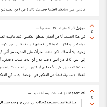
فاثبتي على مبادئك الطيبة فطينتك ناادرة في زمن المتلونين
مجهول
أضف ردا
قبل 4 سنوات
0
في هذا الصدد، أنا من أنصار المنطق العكسي، فقد عانيتُ العد
مراهقتي، وخلال الفترة التي نحتاج فيها بشدة إلى من يكون 
وحيدًا بلا أصدقاء. لكن عندما تجرّأتُ على الحديث مع أمّي
إلى أنني أتزمّر من أنني وحيد، دون أن أدرك أسباب وحدتي. أ
محكمًا للحصول على الأصدقاء، أن تكون لي اهتمامات وأشياء
للعقاة الإنسانية، فبدلًا من التفكير في الوحدة، بدأت في التف
MazenSafi
أضف ردا
قبل 4 سنوات
0
منذ فترة ليست ببسيطة لاحظت اني اعاني من وحده حيث اني 