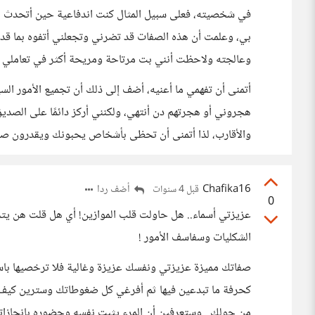
في شخصيته، فعلى سبيل المثال كنت اندفاعية حين أتحدث مع
بي، وعلمت أن هذه الصفات قد تضرني وتجعلني أتفوه بما قد
وعالجته ولاحظت أنني بت مرتاحة ومريحة أكثر في تعاملي م
أتمنى أن تفهمي ما أعنيه، أضف إلى ذلك أن تجميع الأمور ال
هجروني أو هجرتهم دن أنتهي، ولكنني أركز دائمًا على الصديق 
والأقارب، لذا أتمنى أن تحظى بأشخاص يحبونك ويقدرون ص
Chafika16
أضف ردا
قبل 4 سنوات
0
عزيزتي أسماء.. هل حاولت قلب الموازين! أي هل قلت هن يتج
الشكليات وسفاسف الأمور !
صفاتك مميزة عزيزتي ونفسك عزيزة وغالية فلا ترخصيها ب
كحرفة ما تبدعين فيها ثم أفرغي كل ضغوطاتك وسترين كيف أ
من حولك.. وستعرفين أن المرء يثبت نفسه وحضوره بإنجازاته 