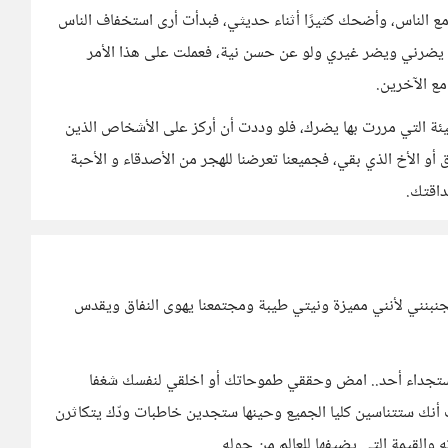
 الناس، وأضحك كثيرًا أثناء حديثي، فبدأت أرى استخفاف الناس
 يضرني ويضر غيري ولو عن حسن نية، فعملت على هذا الأمر
ع الآخرين.
سيئة التي مررت بها يضرك، فلو وددت أن أركز على الأشخاص الذين
أو الأخ الذي بقي، فجميعنا تعرضنا للهجر من الأصدقاء و الأحبة
داقتك.
نبنني لأنني مميزة ونيتي طيبة ومجتمعنا يهوى النفاق ويقدس
استجداء أحد.. امض وحققي طموحاتك أو اخلقي لنفسك شغفا
نك ستتناسين كليا الجميع وحينها ستجدين خاطبات ودّك يتكاثرن
والقيمة التي يضيفها للعالم من حوله..