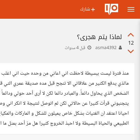
شارك
لماذا يتم هجري؟
12
asma4392
قبل 4 سنوات
منذ فترة ليست ببسيطة لاحظت اني اعاني من وحده حيث اني اغلب وق
مالذي يدفع الكثير من علاقاتي الا تنجح قبل مده صديقة عمري التي قضي
الشخص الذي يحاول دائماً. والمبادر دائما لكن لا أرى أحد حولي ودائ
يتجنبوني قرأت كثيرا عن حالاتي لكن لم اتوصل لنتيجة لا انكر اني وصل
احيانا اعتقد ان الفتيات بشكل خاص يميلون للشكل و الماركات والمك
الطبيعي والحياة البسيطة ولا احبذ الخروج كثيرا هل مرّ أحد بمثل ما 