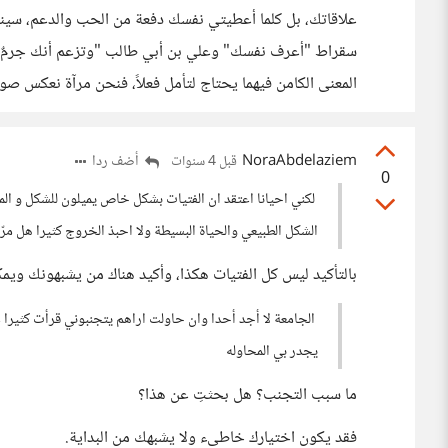
علاقاتك، بل كلما أعطيتي نفسك دفعة من الحب والدعم، سين
سقراط "أعرف نفسك" وعلي بن أبي طالب "وتزعم أنك جرمٌ صغي
المعنى الكامن فيهما يحتاج لتأمل فعلاً، فنحن مرآة نعكس صورة
NoraAbdelaziem
أضف ردا
قبل 4 سنوات
0
لكني احيانا اعتقد ان الفتيات بشكل خاص يميلون للشكل و ال
الشكل الطبيعي والحياة البسيطة ولا احبذ الخروج كثيرا هل مرّ
بالتأكيد ليس كل الفتيات هكذا، وأكيد هناك من يشبهونك ويمك
الجامعة لا أجد أحدا وان حاولت اراهم يتجنبوني قرأت كثيرا ع
يجدر بي المحاوله
ما سبب التجنب؟ هل بحثتِ عن هذا؟
فقد يكون اختيارك خاطىء ولا يشبهك من البداية.