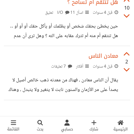
فتراه لا يتوانى عن سؤالك في أدق تفاصيل حياتك . - ماهو أكثر
هل تنتقم أم تسامح ؟
10
سؤال يستفزك وتكره أن يوجهه لك الآخرون ؟ - أذكر لنا بعض
قبل 4 سنوات
اسأل I/O
11 تعليق
التجارب التي حصلت معك بهذا الخصوص ... - كيف تتعامل مع
حين يخطئ بحقك شخص أو يظلمك أو يأكل حقك أو أو أو ..
هذا النوع من الأشخاص وهل تبدي لهم انزعاجك أم تجاملهم
هل تنتقم أم منه أم تترك عقابه على الله ؟ وهل ترى أن عدم
وتسايرهم ؟ -
الإنتقام ضعف أم قوة ؟
معادن الناس
2
قبل 4 سنوات
أفكار
7 تعليقات
يقال أن الناس معادن ، فهناك من معدنه ذهب خالص أصيل لا
يصدأ على مر الأزمان والسنون ثابت لا يتغير ولا يتبدل ، وهناك
من معدنه تقليد مايلبث أن يصدأ مع أول قطرة ماء تنساب بين
ثناياه .. بعضهم قد يخدعك للوهلة الأولى بريق معدنه المزيف
لكن سرعان ماتكتشف حقيقته مع أول موقف ، المواقف هي
الغربال الذي يمحص ويغربل هؤلاء المزيفين ومن يسقط يكون
الرئيسية
شارك
حسابي
بحث
القائمة