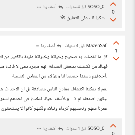
SOSO_0
أضف ردا
قبل 4 سنوات
0
شكرا لك على التعليق 🌸
MazenSafi
أضف ردا
قبل 4 سنوات
1
كل ما تفضلت به صحيح وحياتنا وخبراتنا مليئة بالكثير من الت
فهناك من نكتشف بمحض الصدفة انهم مجرد دمى لا فائدة منه
بأخلاقهم وسندا حقيقيا لنا وهؤلاء من المعادن النفيسة
نعم لا يمكننا اكتشاف معادن الناس مصادفة بل ان الاحداث هي
ليكون اصدقاء ام لا .. وللأسف احيانا ننخدع في احدهم لسن
عمرنا معهم ونحسبهم كرماء ونبلاء ولكنهم كانوا لا يستحقون ك
SOSO_0
أضف ردا
قبل 4 سنوات
0