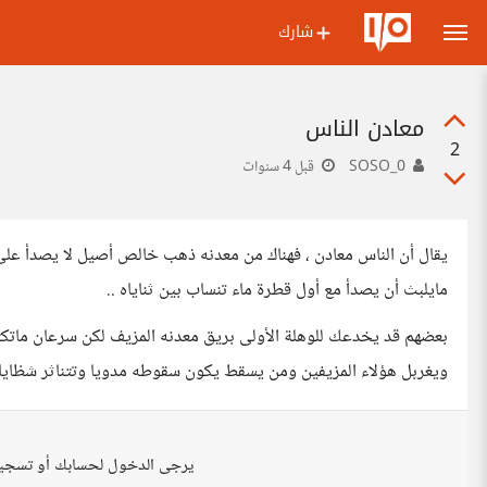
شارك
معادن الناس
2
SOSO_0
قبل 4 سنوات
يقال أن الناس معادن ، فهناك من معدنه ذهب خالص أصيل لا يصدأ على مر
مايلبث أن يصدأ مع أول قطرة ماء تنساب بين ثناياه ..
بعضهم قد يخدعك للوهلة الأولى بريق معدنه المزيف لكن سرعان مات
ويغربل هؤلاء المزيفين ومن يسقط يكون سقوطه مدويا وتتناثر شظاياه و
يرجى الدخول لحسابك أو تسجي