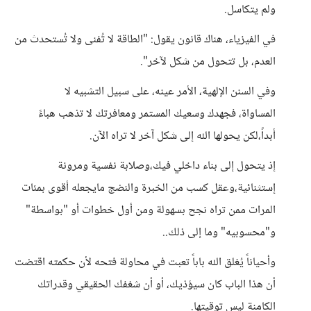
ولم يتكاسل.
في الفيزياء، هناك قانون يقول: "الطاقة لا تُفنى ولا تُستحدث من
العدم، بل تتحول من شكل لآخر".
و​في السنن الإلهية، الأمر عينه، على سبيل التشبيه لا
المساواة، فجهدك وسعيك المستمر ومعافرتك لا تذهب هباءً
أبداً،لكن يحولها الله إلى شكل آخر لا تراه الآن.
إذ يتحول إلى بناء داخلي فيك،وصلابة نفسية ومرونة
إستثنائية،وعقل كسب من الخبرة والنضج مايجعله أقوى بمئات
المرات ممن تراه نجح بسهولة ومن أول خطوات أو "بواسطة"
و"محسوبيه" وما إلى ذلك..
وأحياناً يُغلق الله باباً تعبت في محاولة فتحه لأن حكمته اقتضت
أن هذا الباب كان سيؤذيك، أو أن شغفك الحقيقي وقدراتك
الكامنة ليس توقيتها.