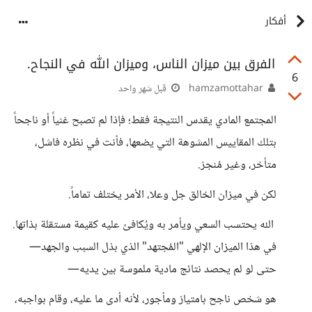
أفكار
الفرق بين ميزان الناس، وميزان الله في النجاح.
6
hamzamottahar
قبل شهر واحد
المجتمع المادي يقدس النتيجة فقط؛ فإذا لم تصبح غنياً أو ناجحاً
بتلك المقاييس المشوهة التي يضعها، فأنت في نظره فاشل،
متأخر، وغير مُنجز.
​لكن في ميزان الخالق جل وعلا، الأمر يختلف تماماً.
الله يحتسب السعي ويأمر به ويُكافئ عليه كقيمة مستقلة بذاتها.
في هذا الميزان الإلهي "المُجتهد" الذي بذل السبب والجهد—
حتى لو لم يحصد نتائج مادية ملموسة بين يديه—
هو شخص ناجح بامتياز ومأجور، لأنه أدى ما عليه، وقام بواجبه،