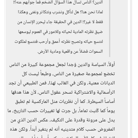
الدين؟ الناس تسأل هذا السؤال الضخم فما جوابهم عنه؟!
لماذا نحن هنا؟ هل لنأكل ونشرب ونتكاثر ونفنى وهكذا
فقط لا غير؟! الدين في الحقيقة جاء ليحرر الإنسان من
ضيق نظرته المادية لحياته وللامور في العموم ليوسعها
لتتسع حياته وتصبح نظرته أعمق وأرحب فتتسع لملكوت
السموات فضلاً عن واقعية ومادية الأرض.
أولاً، السياسة والدين وُجدا لجعل مجموعة كبيرة من الناس
تخضع لمجموعة صغيرة من الناس، وطبعاً ليست كل
الديانات معنية، ولكن في الغالب لهذا، فمن الطبيعي أن تجد
الرأسمالية والاشتراكية تسحر عقول الناس، لأن هذا هدفها
أساساً السيطرة. كما أن نظريات مثل الماركسية لم تطبق
يوماً كما كُتبت تماماً، بل جرت لها تغييرات حسب التاريخ، ما
يدل على مرونة وقدرة على التكيف، عكس الدين الذي من
المفروض حسب كلام متدينيه أنه لم يتغير أبداً. ولكن هذه