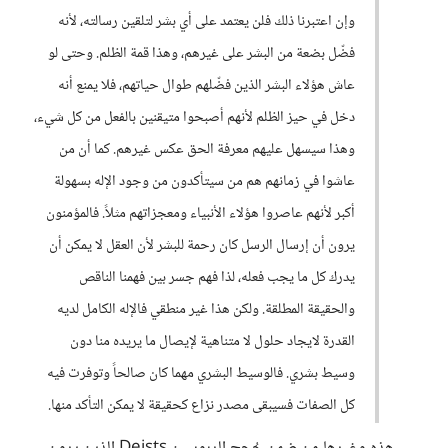
وإن اعتبرنا ذلك فلن يعتمد على أي بشر لتلقين رسالته، لأنه
فضّل بضعة من البشر على غيرهم، وهذا قمة الظلم. وحتى لو
عاش هؤلاء البشر الذين فضّلهم طوال حياتهم، فلا يمنع أنه
دخل في حيز الظلم لأنهم أصبحوا متيقنين بالفعل من كل شيء،
وهذا سيسهل عليهم معرفة الحق عكس غيرهم. كما أن من
عاشوا في زمانهم هم من سيتأكدون من وجود الإله بسهولة
أكبر لأنهم عاصروا هؤلاء الأنبياء ومعجزاتهم مثلاً. فالمؤمنون
يرون أن إرسال الرسل كان رحمة للبشر لأن العقل لا يمكن أن
يدرك كل ما يجب فعله، لذا فهم جسر بين فهمنا الناقص
والحقيقة المطلقة. ولكن هذا غير منطقي فالإله الكامل لديه
القدرة لايجاد حلول لا متناهية لإيصال ما يريده منا دون
وسيط بشري. فالوسيط البشري مهما كان صالحاً وتوفرت فيه
كل الصفات فسيبقى مصدر نزاع كحقيقة لا يمكن التأكد منها.