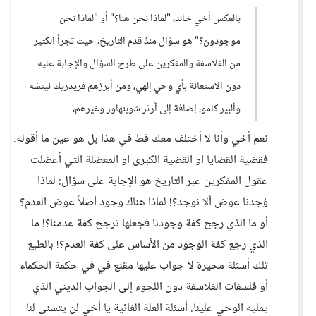
بالعكس أخي خالد، "لماذا نحن هنا؟" أو "لماذا نحن
موجودون؟" هو سؤال منذ قدم التاريخ، حيث تجرأ الكثير
من الفلاسفة والمفكرين على طرح السؤال والإجابة عليه
دون الاستعانة بأي وحي إلهي، ومن أبرزهم فريدريك نيتشه
وألبير كامو، إضافة إلى آرثر شوبنهاور وغيرهم،
نعم أخي وأنا لا أختلف معك قط في هذا بل هو عين ما أقوله.
فقضية القضايا او القضية الكبرى او المعضلة التي أعضلت
عقول المفكرين عبر التاريخ هو الإجابة على سؤال: لماذا
وُجدنا عوض ألا نوجد؟! لماذا هناك وجود أصلاً عوض العدم؟
أو ما الذي رجح كفة وجودنا فجعلها ترجح كفة عدمنا؟! ما
الذي رجع كفة الوجود من الأساس على كفة العدم؟! بالطبع
تلك أسئلة محيرة لا جواب عليها مقنع في في حكمة الحكماء
أو فلسفات الفلاسفة دون اللجوء إلى الجواب الديني الذي
يمليه الوحي علينا. أسئلة العلة الغائية يا أخي لن يتسنى لنا