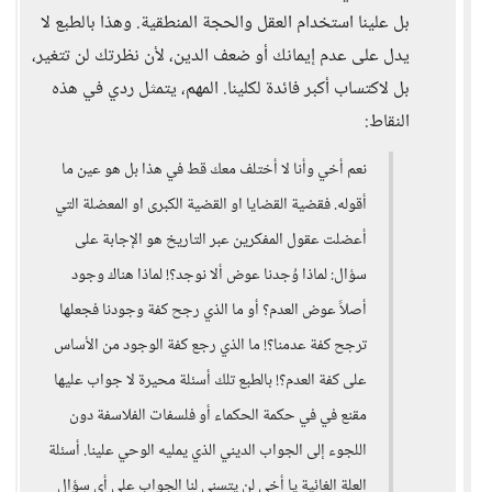
بل علينا استخدام العقل والحجة المنطقية. وهذا بالطبع لا
يدل على عدم إيمانك أو ضعف الدين، لأن نظرتك لن تتغير،
بل لاكتساب أكبر فائدة لكلينا. المهم، يتمثل ردي في هذه
النقاط:
نعم أخي وأنا لا أختلف معك قط في هذا بل هو عين ما
أقوله. فقضية القضايا او القضية الكبرى او المعضلة التي
أعضلت عقول المفكرين عبر التاريخ هو الإجابة على
سؤال: لماذا وُجدنا عوض ألا نوجد؟! لماذا هناك وجود
أصلاً عوض العدم؟ أو ما الذي رجح كفة وجودنا فجعلها
ترجح كفة عدمنا؟! ما الذي رجع كفة الوجود من الأساس
على كفة العدم؟! بالطبع تلك أسئلة محيرة لا جواب عليها
مقنع في في حكمة الحكماء أو فلسفات الفلاسفة دون
اللجوء إلى الجواب الديني الذي يمليه الوحي علينا. أسئلة
العلة الغائية يا أخي لن يتسنى لنا الجواب على أي سؤال