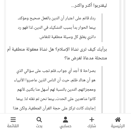
ليقتربوا أكثر واكثر...
ردك قائم على اعتبار أن الدين بالفعل صحيح ومؤكد،
بينما الحوار بدأ بسبب التشكيك في الدين، لذا فهو رد
دائري يغلق كل وسيلة منطقية للنقاش.
برأيك كيف ترى نشاة الإسلام؟ هل نشاة معقولة منطقية أم
منتحلة مدعاة لغرض ما؟
بصراحة لا أجد أي جواب، فلم تجب على سؤالي الذي
هو أن هناك ظلم، حيث أن الناس الذين عاصروا الأنبياء
ومعجزاتهم، التدين بالنسبة لهم أسهل منا بكثير، لأنهم
كانوا شاهدين على الحدث، بينما نحن تم نقله لنا. بينما
إجابتك كانت تركز على حجة القرآن المنطقية، ولكن هذا
لا يزيل أن هناك نوعاً من الظلم، لأن الناس قديماً
الرئيسية
شارك
حسابي
بحث
القائمة
عاصروا الاثنان: القرآن والحدث.