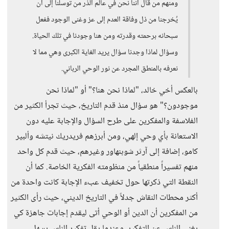
ومنهم من قال أننا نحن في عالم الذر من توسلنا إلى أن
يُخرجنا من ذل وفاقة العدم إلى عز وغنى الوجود ففعل
سبحانه برحمته وقدرته ومن هنا وجودنا في تلك الحياة.
وسؤال لماذا وجدنا سؤال يريد الغاية الكبرى وهي مما لا
نعرفه بالمنطق المجرد عن نور الوحي الرباني.
بالعكس أخي خالد، "لماذا نحن هنا؟" أو "لماذا نحن
موجودون؟" هو سؤال منذ قدم التاريخ، حيث تجرأ الكثير من
الفلاسفة والمفكرين على طرح السؤال والإجابة عليه دون
الاستعانة بأي وحي إلهي، ومن أبرزهم فريدريك نيتشه وألبير
كامو، إضافة إلى آرثر شوبنهاور وغيرهم، حيث قدم كل واحد
منهم تفسيراً منطقياً من منظومته الفكرية الخاصة. كما أن
النقطة التي ذكرتها حول تخفيف عبء الإجابة كانت واحدة من
أكثر محطات النقاش جدلاً في التاريخ الديني، حيث رأى الكثير
من المفكرين أن الدين أو الوحي أتى ليقدم إجابات جاهزة كي
يغني الناس عن التفكير، وعندما يقل تفكير الناس يسهل