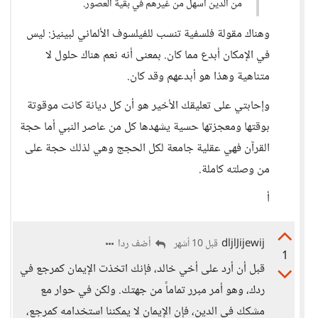
من الدين أسهل من غيرهم في بقية العصور.
وهناك مقولة فلسفية تنسب للفيلسوف الألماني لبينيز: ليس
في الإمكان أبدع مما كان. بمعنى أنه نعم هناك حلول لا
متناهية وهذا هو أبدعهم وقد كان.
وإحابتي على تعليقك الأخير هو أن كل ديانة كانت موقوتة
بوقتها ومعجزتها حسية يشهدها كل من عاصر النبي أما حجة
القرآن فهي عقلية جامعة لكل الحجج وهي لذلك حجة على
من وصلته كاملة.
أ
dljlJijewij
أضف ردا
قبل 10 أشهر
1
قبل أن أرد على أخي خالد، فإنك اتخذت الإيمان كمرجع في
ردك، وهو أمر مبرر تماماً من جهتك. ولكن في حوار مع
مشكك في الدين، فإن الإيمان لا يمكننا استخدامه كمرجع،