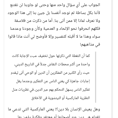
الجواب على أي سؤال واحد منها وحتى لو جاوبنا لن نقتنع
لأننا بكل بساطة لم نوجد أنفسنا بل جيئ بنا إلى هذا الوجود
ولا نعرف لماذا إلا ممن أتى بنا. أما من ذكرت من فلاسفة
فكلهم انحرفوا نحو الإلحاد و العدمية وكأن وجودنا وعدمنا
سواء وهذا ما لا أقبله كتفسير وإلا فأوضح لي أنت ماذا قالوا
في مذاهبهم!
كما أن النقطة التي ذكرتها حول تخفيف عبء الإجابة كانت
واحدة من أكثر محطات النقاش جدلاً في التاريخ الديني،
حيث رأى الكثير من المفكرين أن الدين أو الوحي أتى ليقدم
إجابات جاهزة كي يغني الناس عن التفكير، وعندما يقل
تفكير الناس يسهل التحكم بهم عبر الدين، في نظريات مثل
النظرية الماركسية أو النيتشوية في الأخلاق
وهل يعيش الإنسان بلا دين؟! يعني الماركسية التي تدعي ما
تقوله هي دين عند أصحابها أو معتقد وفكرة يؤمن بها