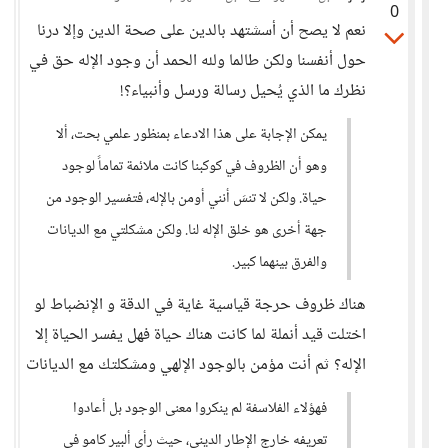
0
نعم لا يصح أن أسشتهد بالدين على صحة الدين وإلا درنا
حول أنفسنا ولكن طالما ولله الحمد أن وجود الإله حق في
نظرك ما الذي يُحيل رسالة ورسل وأنبياء؟!
يمكن الإجابة على هذا الادعاء بمنظور علمي بحت، ألا
وهو أن الظروف في كوكبنا كانت ملائمة تماماً لوجود
حياة. ولكن لا تنسَ أنني أومن بالإله، فتفسير الوجود من
جهة أخرى هو خلق الإله لنا. ولكن مشكلتي مع الديانات
والفرق بينهما كبير.
هناك ظروف حرجة قياسية غاية في الدقة و الإنضباط لو
اختلت قيد أنملة لما كانت هناك حياة فهل يفسر الحياة إلا
الإله؟ ثم أنت مؤمن بالوجود الإلهي ومشكلتك مع الديانات
فهؤلاء الفلاسفة لم ينكروا معنى الوجود بل أعادوا
تعريفه خارج الإطار الديني، حيث رأى ألبير كامو في