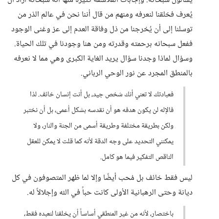
يُسألون سبحانه. وإجابات الفلاسفة كثيرة منها أنه سبحانه أراد أن
يُعرف فخلقنا لنعرفه ومنهم من قال أننا نحن في عالم الذر من
توسلنا إلى أن يُخرجنا من ذل وفاقة العدم إلى عز وغنى الوجود
ففعل سبحانه برحمته وقدرته ومن هنا وجودنا في تلك الحياة.
وسؤال لماذا وجدنا سؤال يريد الغاية الكبرى وهي مما لا نعرفه
بالمنطق المجرد عن نور الوحي الرباني.
فعبادتك لا تعني أنك شخص جيد، بل أنت إنسان خائف. لذا
فالإله لن يكون هدفه هو أن نقدسه بشكل أعمى، بل أن نختبر
ولكن بطريقة مختلفة وطريقة أسمى من الجنة والنار، ولا
يمكنني التحديد على وجه الدقة لأنه كما قلت لا يمكن للعقل
الناقص التفكير فيما هو كامل.
ليس فقط خائف بل مُحب أيضًا وإلا لما ظهر المتصوفون في كل
ديانة وحتى الرهبانية الأولى كانت حباً في الله وإجلالاً له.
باختصار، لأنه من غير المنطقي أساساً أن يخلقنا لنعبده فقط،