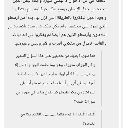
النقطة في كل الأحوال لا تهمني كثيراً. وأيضاً ليس الدين
وحده من جعل الإنسان يوسع تفكيره، فالبشر لم ينتظروا
وجود الدين ليفكروا بالطريقة التي نزل بها، بدءاً من أرسطو
الذي تمرد على مجتمعه ولم يكن تفكيره، وبعده تلاميذه من
أفلاطون وأرسطو الذين هم أيضاً لم يفكروا في الماديات،
والقائمة تطول من مفكري العرب والأوروبيين وغيرهم.
هذا مجرد اجتهاد من متدينين على هذا السؤال المحير
ولكن الجواب معروف وهو: وما خلقت الجن و الإنس إلا
ليعبدون..... وأنا لا أجاوبك خارج الدين لأني ببساطة لا
أعرف وأظن أني لن أعرف ما حييت. ثم ما رأيك في
النبوات؟ هل مكر القدماء كما يقول شاعر في سورة من
سورات طبعه؟
أفيقوا أفيقوا يا غواة فإنما ............. دياناتكم مكرٌ من
القدماء؟