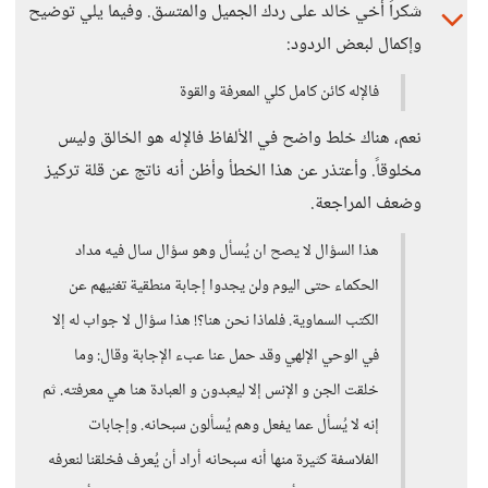
شكراً أخي خالد على ردك الجميل والمتسق. وفيما يلي توضيح
وإكمال لبعض الردود:
فالإله كائن كامل كلي المعرفة والقوة
نعم، هناك خلط واضح في الألفاظ فالإله هو الخالق وليس
مخلوقاً. وأعتذر عن هذا الخطأ وأظن أنه ناتج عن قلة تركيز
وضعف المراجعة.
هذا السؤال لا يصح ان يُسأل وهو سؤال سال فيه مداد
الحكماء حتى اليوم ولن يجدوا إجابة منطقية تغنيهم عن
الكتب السماوية. فلماذا نحن هنا؟! هذا سؤال لا جواب له إلا
في الوحي الإلهي وقد حمل عنا عبء الإجابة وقال: وما
خلقت الجن و الإنس إلا ليعبدون و العبادة هنا هي معرفته. ثم
إنه لا يُسأل عما يفعل وهم يُسألون سبحانه. وإجابات
الفلاسفة كثيرة منها أنه سبحانه أراد أن يُعرف فخلقنا لنعرفه