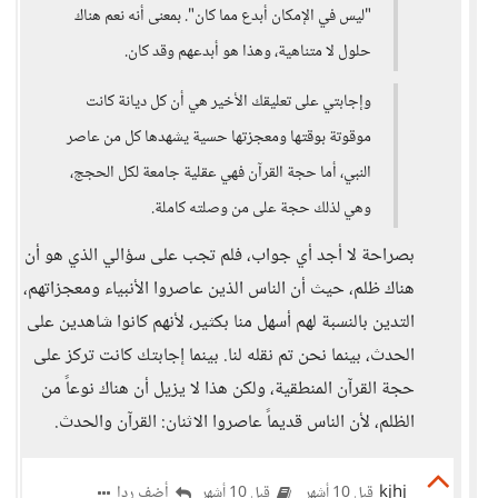
"ليس في الإمكان أبدع مما كان". بمعنى أنه نعم هناك
حلول لا متناهية، وهذا هو أبدعهم وقد كان.
وإجابتي على تعليقك الأخير هي أن كل ديانة كانت
موقوتة بوقتها ومعجزتها حسية يشهدها كل من عاصر
النبي، أما حجة القرآن فهي عقلية جامعة لكل الحجج،
وهي لذلك حجة على من وصلته كاملة.
بصراحة لا أجد أي جواب، فلم تجب على سؤالي الذي هو أن
هناك ظلم، حيث أن الناس الذين عاصروا الأنبياء ومعجزاتهم،
التدين بالنسبة لهم أسهل منا بكثير، لأنهم كانوا شاهدين على
الحدث، بينما نحن تم نقله لنا. بينما إجابتك كانت تركز على
حجة القرآن المنطقية، ولكن هذا لا يزيل أن هناك نوعاً من
الظلم، لأن الناس قديماً عاصروا الاثنان: القرآن والحدث.
kjhj
أضف ردا
قبل 10 أشهر
قبل 10 أشهر