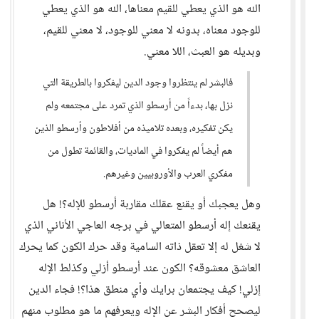
الله هو الذي يعطي للقيم معناها، الله هو الذي يعطي
للوجود معناه، بدونه لا معني للوجود، لا معني للقيم،
وبديله هو العبث، اللا معني.
فالبشر لم ينتظروا وجود الدين ليفكروا بالطريقة التي
نزل بها، بدءاً من أرسطو الذي تمرد على مجتمعه ولم
يكن تفكيره، وبعده تلاميذه من أفلاطون وأرسطو الذين
هم أيضاً لم يفكروا في الماديات، والقائمة تطول من
مفكري العرب والأوروبيين وغيرهم.
وهل يعجبك أو يقنع عقلك مقاربة أرسطو للإله؟! هل
يقنعك إله أرسطو المتعالي في برجه العاجي الأناني الذي
لا شغل له إلا تعقل ذاته السامية وقد حرك الكون كما يحرك
العاشق معشوقه؟ الكون عند أرسطو أزلي وكذلط الإله
إزلي! كيف يجتمعان برايك وأي منطق هذا؟! فجاء الدين
ليصحح أفكار البشر عن الإله ويعرفهم ما هو مطلوب منهم