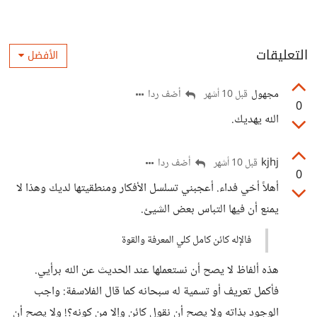
التعليقات
الأفضل
مجهول
أضف ردا
قبل 10 أشهر
0
الله يهديك.
kjhj
أضف ردا
قبل 10 أشهر
0
أهلاً أخي فداء. أعجبني تسلسل الأفكار ومنطقيتها لديك وهذا لا
يمنع أن فيها التباس بعض الشيئ.
فالإله كائن كامل كلي المعرفة والقوة
هذه ألفاظ لا يصح أن نستعملها عند الحديث عن الله برأيي.
فأكمل تعريف أو تسمية له سبحانه كما قال الفلاسفة: واجب
الوجود بذاته ولا يصح أن نقول كائن وإلا من كونه؟! ولا يصح أن