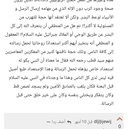
هذه وغيرها من ضمن حُجج الربوبيين Deists الذين يرون
صحة وجود الرب دون الإله الذي من مهامه إرسال الرسل و
الأنبياء لوعط البشر. ولكن ألا تعتقد أنها حجة للتهرب من
المسئولية لا أكثر؟! ثم هل من المنطقي أن يتعرف الله إلى كل
البشر عن طريق الوحي أو الملاك جبرائيل عليه السلام؟! المعقول
و المنطقي أنه يتخير أيهم أكثر استعدادًا روحانيًا لحمل رسالته
إلى كافة الناس. وتلك حجة ناقشها كثير من المفكرين المعاصرين
منهم سيد قطب رحمه الله فقال ما معناه أن النبي يكو له
استعداد خاص يؤهله لحمل الرسالة وهذا الإستعداد طبع أصيل
فيه ليس لدى كل الناس وهذا ما وجدناه في النبي عليه السلام
قبل البعثة فكان يلقب بالصادق الأمين ولم يسجد لصمن قط
وكان يتفكر ويختلي بنفسه وكان على خير خلق حتى قبل
الرسالة.
dljlJijewij
أضف ردا
قبل 10 أشهر
0