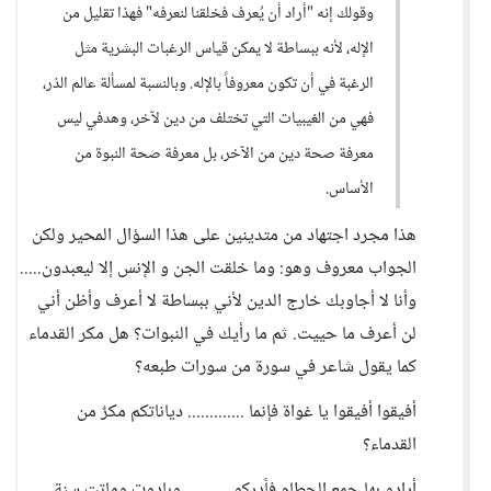
وقولك إنه "أراد أن يُعرف فخلقنا لنعرفه" فهذا تقليل من
الإله، لأنه ببساطة لا يمكن قياس الرغبات البشرية مثل
الرغبة في أن تكون معروفاً بالإله. وبالنسبة لمسألة عالم الذر،
فهي من الغيبيات التي تختلف من دين لآخر، وهدفي ليس
معرفة صحة دين من الآخر، بل معرفة صحة النبوة من
الأساس.
هذا مجرد اجتهاد من متدينين على هذا السؤال المحير ولكن
الجواب معروف وهو: وما خلقت الجن و الإنس إلا ليعبدون.....
وأنا لا أجاوبك خارج الدين لأني ببساطة لا أعرف وأظن أني
لن أعرف ما حييت. ثم ما رأيك في النبوات؟ هل مكر القدماء
كما يقول شاعر في سورة من سورات طبعه؟
أفيقوا أفيقوا يا غواة فإنما ............. دياناتكم مكرٌ من
القدماء؟
أرادو بها جمع الحطام فأدركو .......... وبادوت وماتت سنة