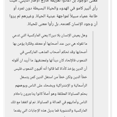
معنى الوجود بل أعادوا تعريفه خارج الإطار الديني، حيث
رأى ألبير كامو في الهدوء والحياة البسيطة دون تمرد أو
طاعة عمياء سبيلاً لمواجهة عبثية الحياة. وغيرهم لم يروا
أن وجود الإنسان كعدمه، بل رأوا معنى للحياة.
وهل يعيش الإنسان بلا دين؟! يعني الماركسية التي تدعي
ما تقوله هي دين عند أصحابها أو معتقد وفكرة يؤمن بها
أصحابها وقد تحكم أصحاب المذهب الماركسي في
الشعوب فالإلحاد كان ديناً لها ولمعتنقيها. ما أريد ان أقوله
أن الدين يؤخذ كآداة كما قالوا أنه أفيون الشعوب فليس
خطأ الدين ولكن خطأ من استغل الدين كمن يتسغل
الرأسمالية و الإشتراكية ويضحك على الناس ويوهمهم
بحلم المساواة المطلقة وهو أصلاً كانوا يتاجرون باحلام
الناس وأمانيهم في العدالة و المساواة. ثم لو اتفقنا مع تلك
الماركسية والنتشوية فما بديل هذه الإجابات الني يقدما