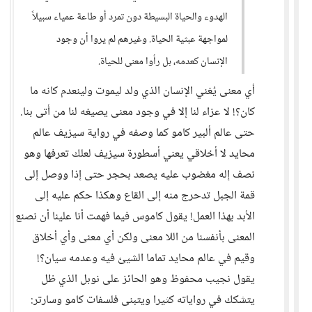
الهدوء والحياة البسيطة دون تمرد أو طاعة عمياء سبيلاً
لمواجهة عبثية الحياة. وغيرهم لم يروا أن وجود
الإنسان كعدمه، بل رأوا معنى للحياة.
أي معنى يُغني الإنسان الذي ولد ليموت ولينعدم كانه ما
كان؟! لا عزاء لنا إلا في وجود معنى يصيغه لنا من أتى بنا.
حتى عالم ألبير كامو كما وصفه في رواية سيزيف عالم
محايد لا أخلاقي يعني أسطورة سيزيف لعلك تعرفها وهو
نصف إله مغضوب عليه يصعد بحجر حتى إذا ووصل إلى
قمة الجبل تدحرج منه إلى القاع وهكذا حكم عليه إلى
الأبد بهذا العمل! يقول كاموس فيما فهمت أنا علينا أن نصنع
المعنى بأنفسنا من اللا معنى ولكن أي معنى وأي أخلاق
وقيم في عالم محايد تماما الشيئ فيه وعدمه سيان؟!
يقول نجيب محفوظ وهو الحائز على نوبل الذي ظل
يتشكك في رواياته كثيرا ويتبنى فلسفات كامو وسارتر: