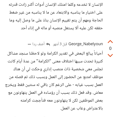
الإنسان لا تخدعه وكلما امتلك الإنسان أدوات أكثر زادت قدرته
على اختيار ما يناسبه والابتعاد عن ما لا يناسبه من غير ضغط
الحاجة ومهم أن يتم تقييم الإنسان بناءً على ما وصل إليه وما
حققه لكن عليه ألا يستغل منصبه أو ماله في إذاء أحد
George_Nabelyoun
أضف ردا
قبل 3 أشهر
0
أحياناً يبالغ البعض في تقدير الكرامة ولو لاحظنا سنجد مشاكل
كثيرة تحدث سببها اختلاف معنى "الكرامة" من عدة أيام كانت
تجلس معي شخصية ذات منصب إداري وحكت لي أن هناك
موظف امتنع عن الحضور إلى العمل وبسبب ذلك تم فصله من
العمل بسبب غيابه - على الرغم كان باقي له سنتين فقط ويخرج
معاش. وقد فعل ذلك بسبب أن رؤساءه في العمل يتهاونون مع
بعض الموظفين لكن لا يتهاونون معه فتأججت كرامته
بالاعتراض وغاب عن العمل.