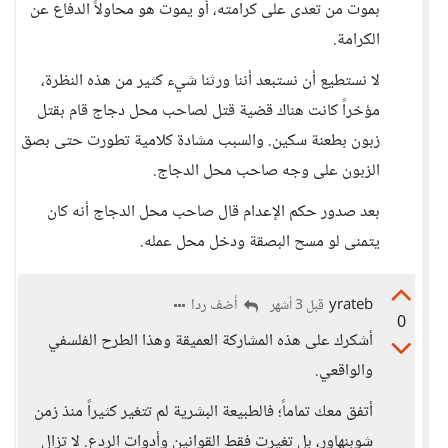
بموت من تعدى على كرامته، أو يموت هو محاولاً الدفاع عن
الكرامة.
لا نستطيع أن نستبعد أننا ورثنا شيء كثير من هذه النظرة،
مؤخراً كانت هناك قضية قتل لصاحب محل دجاج قام بقتل
زبون بطعنة سكين. والسبب مشادة كلامية تطورت حتى بصق
الزبون على وجه صاحب محل الدجاج.
بعد صدور حكم الإعدام قال صاحب محل الدجاج أنه كان
يتمنى لو مسح البصقة ودخل محل عمله.
yrateb
أضف ردا
قبل 3 أشهر
0
أشكرك على هذه المشاركة العميقة وهذا الطرح الفلسفي
والواقعي.
أتفق معك تماماً؛ فالطبيعة البشرية لم تتغير كثيراً منذ زمن
شوبنهاور، بل تغيرت فقط القوانين وأدوات الردع. لا تزال