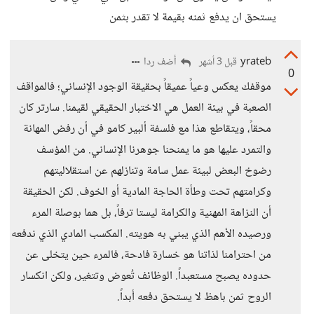
يستحق ان يدفع ثمنه بقيمة لا تقدر بثمن
yrateb
أضف ردا
قبل 3 أشهر
0
موقفك يعكس وعياً عميقاً بحقيقة الوجود الإنساني؛ فالمواقف
الصعبة في بيئة العمل هي الاختبار الحقيقي لقيمنا. سارتر كان
محقاً، ويتقاطع هذا مع فلسفة ألبير كامو في أن رفض المهانة
والتمرد عليها هو ما يمنحنا جوهرنا الإنساني. من المؤسف
رضوخ البعض لبيئة عمل سامة وتنازلهم عن استقلاليتهم
وكرامتهم تحت وطأة الحاجة المادية أو الخوف. لكن الحقيقة
أن النزاهة المهنية والكرامة ليستا ترفاً، بل هما بوصلة المرء
ورصيده الأهم الذي يبني به هويته. المكسب المادي الذي ندفعه
من احترامنا لذاتنا هو خسارة فادحة، فالمرء حين يتخلى عن
حدوده يصبح مستعبداً. الوظائف تُعوض وتتغير، ولكن انكسار
الروح ثمن باهظ لا يستحق دفعه أبداً.