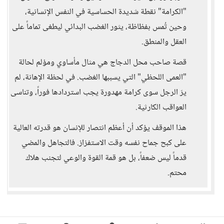
"الكرامة" نقطة شديدة الحساسية في النفس الإنسانية،
وحين تُمس بفظاظة، يثور الغضب البدائي ليطغى تماماً على
العقل والمنطق.
قصة صاحب محل الدجاج هي مثال مأساوي ومؤلم لحالة
"العمى اللحظي" التي يسببها الغضب. في لحظة الإهانة، لم
يرَ الرجل سوى كرامة مهدورة يجب استردادها فوراً، وتناسى
العواقب الكارثية.
هذا الموقف يؤكد أن أعظم انتصار للإنسان هو قدرته العالية
على كبح جماح نفسه وقت الاستفزاز. فالتجاهل والمضي
قدماً ليس ضعفاً، بل هو قمة القوة والوعي لتجنب هلاك
محتم.