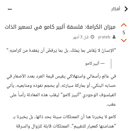
أفكار
ميزان الكرامة: فلسفة ألبير كامو في تسعير الذات
5
yrateb
قبل 3 أشهر
"الإنسانُ لا يُقاسُ بما يَملكُ، بل بما يَرفضُ أن يَفقدهُ من كرامتِهِ."
— ألبير كامو
في عالمٍ رأسمالي واستهلاكي يقيس قيمة الفرد بعدد الأصفار في
حسابه البنكي، أو بماركة سيارته، أو بحجم نفوذه ومتابعيه، يأتي
الفيلسوف الوجودي "ألبير كامو" ليقلب هذه المعادلة رأساً على
عقب.
كامو لا يخبرنا هنا أن الممتلكات سيئة بحد ذاتها، بل يخبرنا بـ
"هشاشتها كمعيار للتقييم". الممتلكات قابلة للزوال والسرقة