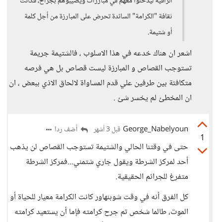
الراقية ليدخلوا معهم في مبارزات ويصيبوهم بجراح، فكانت
ثقافة "الكرامة" السائدة تحرض على المبارزة من أجل كلمة
أو شتيمة.
اشعر ان هناك خدعه في هذا الاسلوب ، فالشتيمة جريمة
تستوجب القصاص و المبارزة ليست قصاص بل هي فرصه
متكافئة بين طرفين علي قدم المساواة لالحاق الاذي ببعض ، ان
ان المخطئ لم يخسر شئ .
George_Nabelyoun
أضف ردا
قبل 3 أشهر
1
حتى في وقتنا الحالي والشتيمة تستوجب القصاص لن يذهب
أحد لمركز الشرطة ويقول جاري شتمني...فمركز الشرطة
متفرغ للجرائم الحقيقية.
كل الفرق أنه في وقت شوبنهاور كانت الكرامة معيار للحياة أو
الموت، طالما شخص تم جرح كرامته فإما أن يستعيد كرامته