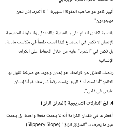
ألبير كامو هو صاحب المقولة الشهيرة: "أنا أتمرد، إذن نحن
موجودون".
بالنسبة لكامو، العالم مليء بالعبثية واللاعدل، والبطولة الحقيقية
للإنسان لا تكمن في الخضوع لهذا العبث طمعاً في مكاسب مادية،
بل تكمن في "التمرد" عليه من خلال الحفاظ على الكرامة
الإنسانية.
رفضك للتنازل عن كرامتك هو إعلان وجود، هو صرخة تقول بها
للعالم: "أنا لست أداة للبيع، ولست رقماً في معادلة، أنا إنسان
غايتي في ذاتي".
4. فخ التنازلات التدريجية (المنزلق الزلق)
أخطر ما في فقدان الكرامة أنه لا يحدث دفعة واحدة، بل يحدث
عبر ما يُعرف بـ "المنزلق الزلق" (Slippery Slope).