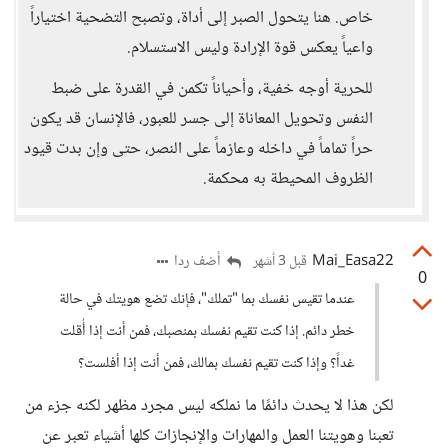
خاص. هنا يتحول الصبر إلى أداة، وتصبح التضحية اختياراً
واعياً يعكس قوة الإرادة وليس الاستسلام.
للحرية أوجه خفية، وأحياناً تكمن في القدرة على ضبط
النفس وتحويل المعاناة إلى جسر للعبور، فالإنسان قد يكون
حراً تماماً في داخله وعازماً على النصر، حتى وإن بدت قيود
الظروف المحيطة به محكمة.
Mai_Easa22
أضف ردا
قبل 3 أشهر
0
عندما تقيس نفسك بما "تملك"، فإنك تضع هويتك في حالة
خطر دائم. إذا كنت تقيم نفسك بمنصبك، فمن أنت إذا أُقلت
غداً؟ وإذا كنت تقيم نفسك بمالك، فمن أنت إذا أفلست؟
لكن هذا لا يحدث دائمًا ما نملكه ليس مجرد مظهر لكنه جزء من
تعبنا وهويتنا العمل والمهارات والإنجازات كلها أشياء تعبر عن