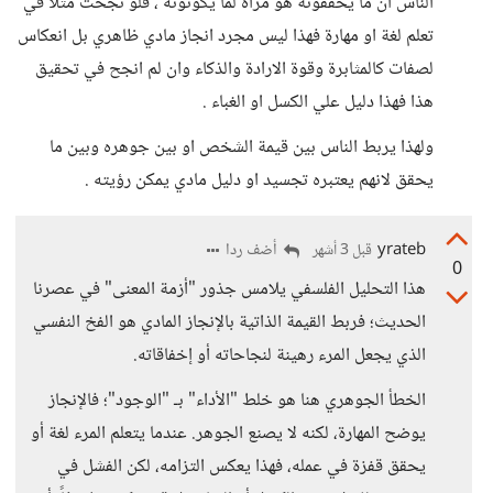
الناس ان ما يحققونة هو مراه لما يكونونه ، فلو نجحت مثلا في
تعلم لغة او مهارة فهذا ليس مجرد انجاز مادي ظاهري بل انعكاس
لصفات كالمثابرة وقوة الارادة والذكاء وان لم انجح في تحقيق
هذا فهذا دليل علي الكسل او الغباء .
ولهذا يربط الناس بين قيمة الشخص او بين جوهره وبين ما
يحقق لانهم يعتبره تجسيد او دليل مادي يمكن رؤيته .
yrateb
أضف ردا
قبل 3 أشهر
0
هذا التحليل الفلسفي يلامس جذور "أزمة المعنى" في عصرنا
الحديث؛ فربط القيمة الذاتية بالإنجاز المادي هو الفخ النفسي
الذي يجعل المرء رهينة لنجاحاته أو إخفاقاته.
الخطأ الجوهري هنا هو خلط "الأداء" بـ "الوجود"؛ فالإنجاز
يوضح المهارة، لكنه لا يصنع الجوهر. عندما يتعلم المرء لغة أو
يحقق قفزة في عمله، فهذا يعكس التزامه، لكن الفشل في