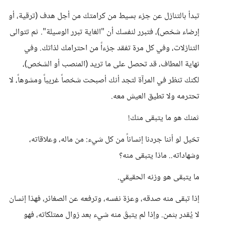
تبدأ بالتنازل عن جزء بسيط من كرامتك من أجل هدف (ترقية، أو
إرضاء شخص)، فتبرر لنفسك أن "الغاية تبرر الوسيلة". ثم تتوالى
التنازلات، وفي كل مرة تفقد جزءاً من احترامك لذاتك. وفي
نهاية المطاف، قد تحصل على ما تريد (المنصب أو الشخص)،
لكنك تنظر في المرآة لتجد أنك أصبحت شخصاً غريباً ومشوهاً، لا
تحترمه ولا تطيق العيش معه.
ثمنك هو ما يتبقى منك!
تخيل لو أننا جردنا إنساناً من كل شيء: من ماله، وعلاقاته،
وشهاداته.. ماذا يتبقى منه؟
ما يتبقى هو وزنه الحقيقي.
إذا تبقى منه صدقه، وعزة نفسه، وترفعه عن الصغائر، فهذا إنسان
لا يُقدر بثمن. وإذا لم يتبقَ منه شيء بعد زوال ممتلكاته، فهو