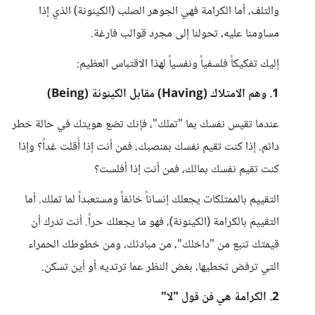
والتلف، أما الكرامة فهي الجوهر الصلب (الكينونة) الذي إذا
مساومنا عليه، تحولنا إلى مجرد قوالب فارغة.
إليك تفكيكاً فلسفياً ونفسياً لهذا الاقتباس العظيم:
1. وهم الامتلاك (Having) مقابل الكينونة (Being)
عندما تقيس نفسك بما "تملك"، فإنك تضع هويتك في حالة خطر
دائم. إذا كنت تقيم نفسك بمنصبك، فمن أنت إذا أُقلت غداً؟ وإذا
كنت تقيم نفسك بمالك، فمن أنت إذا أفلست؟
التقييم بالممتلكات يجعلك إنساناً خائفاً ومستعبداً لما تملك. أما
التقييم بالكرامة (الكينونة)، فهو ما يجعلك حراً. أنت تدرك أن
قيمتك تنبع من "داخلك"، من مبادئك، ومن خطوطك الحمراء
التي ترفض تخطيها، بغض النظر عما ترتديه أو أين تسكن.
2. الكرامة هي فن قول "لا"