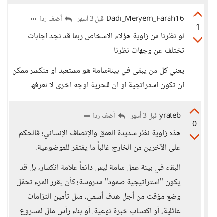
Dadi_Meryem_Farah16
أضف ردا
قبل 3 أشهر
1
لو نظرنا من زاوية هؤلاء الاشخاص ربما قد نجد اجابات
تختلف عن وجهات نظرنا
يعني كل من يبقى في بيئةسامة هو مستعبد او منكسر ممكن
ان تكون استراتجية او ان للحرية اوجه اخرى لا نعرفها
yrateb
أضف ردا
قبل 3 أشهر
0
هذه زاوية نظر شديدة العمق والإنصاف الإنساني؛ فالحكم
على الآخرين من الخارج غالباً ما يفتقر للموضوعية.
البقاء في بيئة عمل سامة ليس دائماً علامة انكسار، بل قد
يكون "استراتيجية صمود" مدروسة؛ كأن يقرر المرء تحمّل
وضع مؤقت من أجل هدف أسمى، مثل تأمين التزامات
عائلية، أو اكتساب خبرة نوعية، أو بناء رأس مال لمشروع