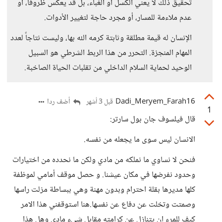
تحقيق ذلك لا يعني الكسل أو الغباء، بل قد يعكس ظروفاً، أو
عدم ملاءمة للمسار، أو مجرد حاجة لتغيير الأدوات.
الإنسان له قيمة مطلقة وثابتة كرمه الله بها، وليست نتاجاً لعدد
المهام المنجزة. التحرر من هذا الربط الشرطي هو السبيل
الوحيد لحماية السلام الداخلي من تقلبات الحياة الصاخبة.
Dadi_Meryem_Farah16
أضف ردا
قبل 3 أشهر
1
قال فيلسوف جان بول سارتر:
الانسان ليس سوى ما يجعله من نفسه.
فنحن لا نساوي ما نملكه من مادي ولكن ما نحدده من اختيارات
وحدود نفرضها في مكان عيشنا. و حصل موقف أمامي لموظفة
كلها مديرها بقلة احترام وبدون مهنة وهي ببساطة مزلت راسها
وصمتت وتخلت عن دفاع عن نفسها.هنا استوقفني هذا الامر
كيف للمرء ان يتنازل عن كرامته مقابل شيء مادي وهل هذا