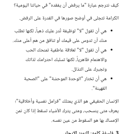
كيف نترجم عبارة "ما يرفض أن يفقده" في حياتنا اليومية؟
الكرامة تتجلى في أوضح صورها في القدرة على الرفض.
هي أن تقول "لا" لوظيفة تُدر عليك ذهباً، لكنها تطلب
منك أن تدوس على قيمك أو تنافق من هم أعلى منك.
هي أن تقول "لا" لعلاقة عاطفية تمنحك الحب
والاهتمام ظاهرياً، لكنها تسلبك احترامك لذاتك
وتجبرك على التذلل.
هي أن تختار "الوحدة الموحشة" على "الصحبة
المُهينة".
الإنسان الحقيقي هو الذي يمتلك "فرامل نفسية وأخلاقية"؛
يعرف متى ينسحب، ومتى يترك الأشياء تسقط إذا كان ثمن
الإمساك بها هو السقوط من عين نفسه.
3. فلسفة كامو: التمرد الإيجابي