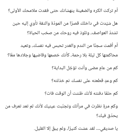
أم تركت الكره والضغينة ينهشانك حتى فقدت ملامحك الأولى؟
هل شيّدت في داخلك قصرًا من المودّة والثقة تأوي إليه حين
تشتدّ العواصف، وتلوذ فيه روحك من صخب الحياة؟
أم أقمت سجنًا من الندم والغدر تحبس فيه نفسك، وتعيد
محاكمتها كل ليلة بلا رحمة، كأنك خصمها وقاضيها وجلادها معًا؟
كم من عامٍ مضى وأنت تؤجّل البداية؟
كم وعدٍ قطعته على نفسك ثم خذلته؟
كم حلمًا دفنته لأنك ظننت أن الوقت فات؟
وكم مرةٍ نظرت في مرآتك وتجنّبت عينيك لأنك لم تعد تعرف من
يحدّق فيك؟
يا صديقي… لقد عشت كثيرًا، ولم يبقَ إلا القليل.