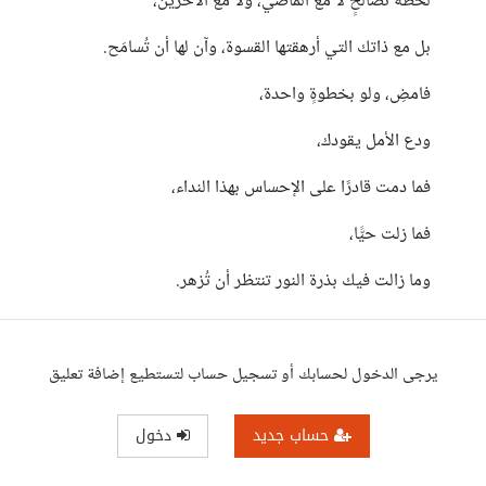
لحظة تصالحٍ لا مع الماضي، ولا مع الآخرين،
بل مع ذاتك التي أرهقتها القسوة، وآن لها أن تُسامَح.
فامضِ، ولو بخطوةٍ واحدة،
ودع الأمل يقودك،
فما دمت قادرًا على الإحساس بهذا النداء،
فما زلت حيًّا،
وما زالت فيك بذرة النور تنتظر أن تُزهر.
يرجى الدخول لحسابك أو تسجيل حساب لتستطيع إضافة تعليق
حساب جديد
دخول