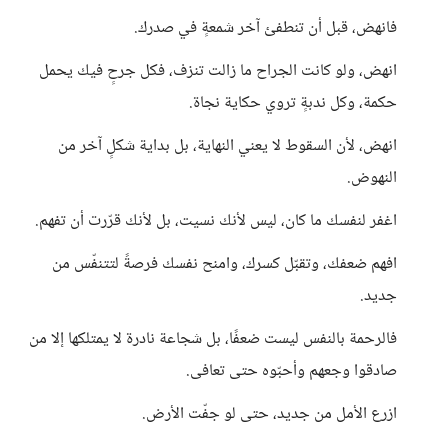
فانهض، قبل أن تنطفئ آخر شمعةٍ في صدرك.
انهض، ولو كانت الجراح ما زالت تنزف، فكل جرحٍ فيك يحمل
حكمة، وكل ندبةٍ تروي حكاية نجاة.
انهض، لأن السقوط لا يعني النهاية، بل بداية شكلٍ آخر من
النهوض.
اغفر لنفسك ما كان، ليس لأنك نسيت، بل لأنك قرّرت أن تفهم.
افهم ضعفك، وتقبّل كسرك، وامنح نفسك فرصةً لتتنفّس من
جديد.
فالرحمة بالنفس ليست ضعفًا، بل شجاعة نادرة لا يمتلكها إلا من
صادقوا وجعهم وأحبّوه حتى تعافى.
ازرع الأمل من جديد، حتى لو جفّت الأرض.