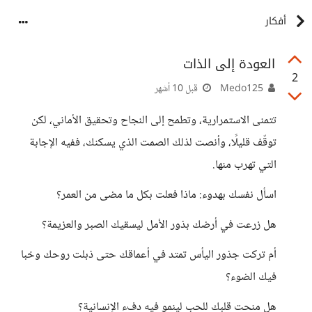
أفكار
العودة إلى الذات
2
Medo125
قبل 10 أشهر
تتمنى الاستمرارية، وتطمح إلى النجاح وتحقيق الأماني، لكن
توقّف قليلًا، وأنصت لذلك الصمت الذي يسكنك، ففيه الإجابة
التي تهرب منها.
اسأل نفسك بهدوء: ماذا فعلت بكل ما مضى من العمر؟
هل زرعت في أرضك بذور الأمل ليسقيك الصبر والعزيمة؟
أم تركت جذور اليأس تمتد في أعماقك حتى ذبلت روحك وخبا
فيك الضوء؟
هل منحت قلبك للحب لينمو فيه دفء الإنسانية؟