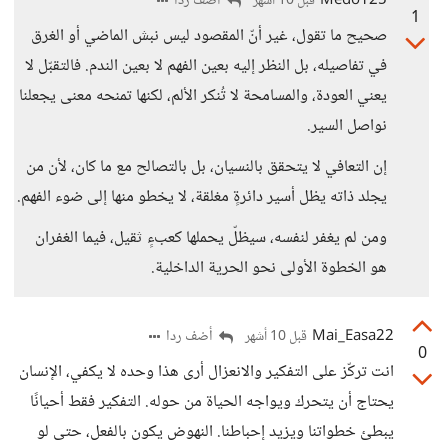
Medo125
أضف ردا
قبل 10 أشهر
1
صحيح ما تقول، غير أنّ المقصود ليس نبش الماضي أو الغرق
في تفاصيله، بل النظر إليه بعين الفهم لا بعين الندم. فالتقبّل لا
يعني العودة، والمسامحة لا تُنكر الألم، لكنها تمنحه معنى يجعلنا
نواصل السير.
إن التعافي لا يتحقق بالنسيان، بل بالتصالح مع ما كان، لأن من
يجلد ذاته يظل أسير دائرةٍ مغلقة، لا يخطو منها إلى ضوء الفهم.
ومن لم يغفر لنفسه، سيظلّ يحملها كعبءٍ ثقيل، فيما الغفران
هو الخطوة الأولى نحو الحرية الداخلية.
Mai_Easa22
أضف ردا
قبل 10 أشهر
0
انت تركّز على التفكير والانعزال أرى هذا وحده لا يكفي، الإنسان
يحتاج أن يتحرك ويواجه الحياة من حوله. التفكير فقط أحيانًا
يبطئ خطواتنا ويزيد إحباطنا. النهوض يكون بالفعل، حتى لو