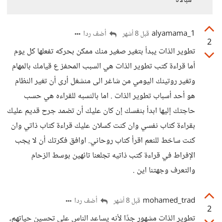
مبالاة
alyamama_1
أضف ردا
قبل 8 أشهر
2
تطوير الذات يبدأ بتغير صغير منك ممكن بحركه تفعلها كل يوم
أما قراءة كتب تطوير الذات هي السبب المحفز ع قيامك بالمهام
وتغير روتينك اليومي من شاغر الى منشغل أرى أن تغير النظام
هو أحد أسباب تطوير الذات . اما بالنسبه للقراءه هي حسب
حاجتك إليها ابدأ بنفسك إن كان عليك أن تضمد جرح قديم عليك
بقراءة كتاب نفسي وان كنت كسلان عليك قراءة كتاب ذاتي وان
كنت ساخط للنعم اقرأ كتاب روحاني. اوافق فكرتك أن لا يجب
الإفراط في قراءة كتب ذاتيه تجلعنا تائهين بوسط الزحام
والتعرف وجهتنا اين .
mohamed_trad
أضف ردا
قبل 8 أشهر
2
تطوير الذات مشهور جدًا لأنه يساعد الناس على تحسين حياتهم،