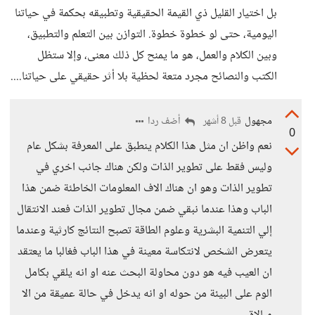
بل اختيار القليل ذي القيمة الحقيقية وتطبيقه بحكمة في حياتنا
اليومية، حتى لو خطوة خطوة. التوازن بين التعلم والتطبيق،
وبين الكلام والعمل، هو ما يمنح كل ذلك معنى، وإلا ستظل
الكتب والنصائح مجرد متعة لحظية بلا أثر حقيقي على حياتنا....
مجهول
أضف ردا
قبل 8 أشهر
0
نعم واظن ان مثل هذا الكلام ينطبق على المعرفة بشكل عام
وليس فقط على تطوير الذات ولكن هناك جانب اخري في
تطوير الذات وهو ان هناك الاف المعلومات الخاطئة ضمن هذا
الباب وهذا عندما نبقي ضمن مجال تطوير الذات فعند الانتقال
إلي التنمية البشرية وعلوم الطاقة تصبح النتائج كارثية وعندما
يتعرض الشخص لانتكاسة معينة في هذا الباب فغالبا ما يعتقد
ان العيب فيه هو دون محاولة البحث عنه او انه يلقي بكامل
الوم على البيئة من حوله او انه يدخل في حالة عميقة من الا