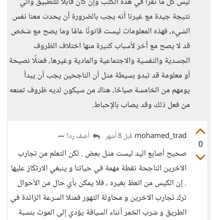
ليس كل ما نقرأ في هذه الكتب وإن كان قابلًا للتطبيق وأتي
نتيجة جيدة مع غيرنا أنه يجب بالضرورة أن يحدث معنا نفس
الشيء، فهذه المعلومات ليست قانونًا عامًا وما يصح مع شخص
قد لا يصح مع آخر لأسباب كثيرة منها اختلاف الظروف
الجسدية والنفسية والاجتماعية والمادية وغيرها، فمثلًا نصيحة
أو معلومة قد تبدو بسيطة مثل أن الناجحين يجب أن يبدأ
يومهم من الخامسة صباحًا، هناك من سيكون لديه ظروف تمنعه
من فعل ذلك وقد يصاب بالإحباط.
mohamed_trad
أضف ردا
قبل 8 أشهر
0
صحيح أصابع اليد ليست مثل بعض . لكن التعلم من تجارب
الاخرين الناجحة نقطة مهمة في حياتنا و ينبغي الارتكاز عليها
. إن الكيس من اتعظ بغيره ، فلا يمكن بأي حال من الأحوال
ترك تجارب الاخرين و محاولة التهور فمثلا السرعة الزائدة في
الطريق و شرب الخمر أثناء السياقة يؤدي إلى الموت بنسبة