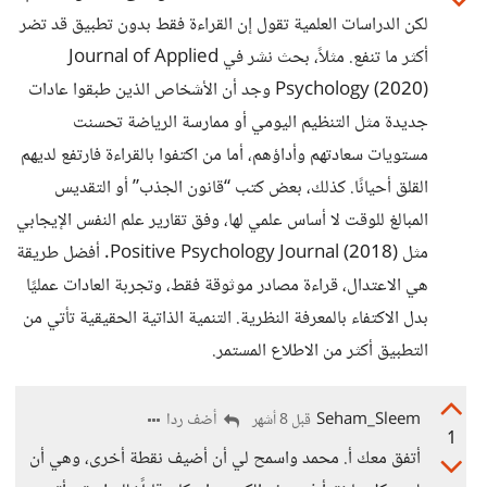
لكن الدراسات العلمية تقول إن القراءة فقط بدون تطبيق قد تضر
أكثر ما تنفع. مثلاً، بحث نشر في Journal of Applied
Psychology (2020) وجد أن الأشخاص الذين طبقوا عادات
جديدة مثل التنظيم اليومي أو ممارسة الرياضة تحسنت
مستويات سعادتهم وأداؤهم، أما من اكتفوا بالقراءة فارتفع لديهم
القلق أحيانًا. كذلك، بعض كتب “قانون الجذب” أو التقديس
المبالغ للوقت لا أساس علمي لها، وفق تقارير علم النفس الإيجابي
مثل Positive Psychology Journal (2018). أفضل طريقة
هي الاعتدال، قراءة مصادر موثوقة فقط، وتجربة العادات عمليًا
بدل الاكتفاء بالمعرفة النظرية. التنمية الذاتية الحقيقية تأتي من
التطبيق أكثر من الاطلاع المستمر.
Seham_Sleem
أضف ردا
قبل 8 أشهر
1
أتفق معك أ. محمد واسمح لي أن أضيف نقطة أخرى، وهي أن