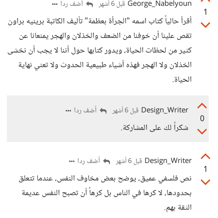
George_Nabelyoun
أضف ردا
قبل 6 أشهر
1
أقرأ حالياً كتاب اسمه "الجرأة بعظمة" تأليف الكاتبة برينيه براون
تقص علينا أن خوفنا من الضعف والخذلان والهجر يمنعانا عن
كثير من لحظات الحياة، ويدور كتابها حول أننا لا يجب أن نخشى
الخذلان ولا الهجر فهذه أشياء طبيعية الحدوث ولا تعني نهاية
الحياة.
Design_Writer
أضف ردا
قبل 6 أشهر
0
شكراً لك على المشاركة.
Design_Writer
أضف ردا
قبل 6 أشهر
1
نص فلسفي عميق، يوضح بعض مخاوف النفس، عندما تتعلق
بحدودها، لا كرها في الناس بل كرهاً أن تصبح النفس عديمة
الثقة بهم.