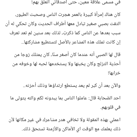
في مسمى علاقة معين، حتى أصدقائي أتعلق بهم!
كان هناك إمرأة كبيرة بالعمر هجرت الناس وصحبت الطيور،
التقت بصبي صغير تبادل معها أطراف الحديث وكان تحكي له أن
سبب بعدها عن الناس كما ذكرتِ، لذلك بعد سنين لم تعد تعرف
إن كانت تملك هذه المشاعر بالأصل لتستطيع مشاركتها..
قال لها الصبي أنه عندما كان أصغر سنًا، كان يمتلك زوجا من
أحذية التزلج وكان يخبئها ولا يستخدمها لحبه لها وخوفه من
خرابها!
والآن بعد أن كبر لم يعد يستطع ارتداؤها وذلك أحزنه..
احد الصّحابة قال: عاملوا الناس بما يبدونه لكم والله يتولى ما
في قلوبهم.
اعملي بهذه المقولة ولا تخافي هدر مشاعرك في غير مكانها لأن
ذلك يعلمك مع الوقت اي الأماكن والأزمنة تستحق ذلك.