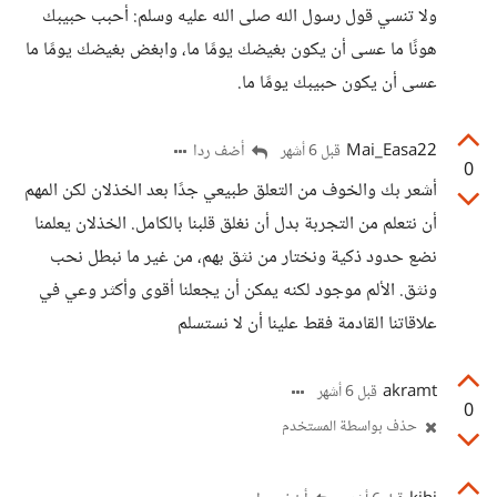
ولا تنسي قول رسول الله صلى الله عليه وسلم: أحبب حبيبك
هونًا ما عسى أن يكون بغيضك يومًا ما، وابغض بغيضك يومًا ما
عسى أن يكون حبيبك يومًا ما.
Mai_Easa22
أضف ردا
قبل 6 أشهر
0
أشعر بك والخوف من التعلق طبيعي جدًا بعد الخذلان لكن المهم
أن نتعلم من التجربة بدل أن نغلق قلبنا بالكامل. الخذلان يعلمنا
نضع حدود ذكية ونختار من نثق بهم، من غير ما نبطل نحب
ونثق. الألم موجود لكنه يمكن أن يجعلنا أقوى وأكثر وعي في
علاقاتنا القادمة فقط علينا أن لا نستسلم
akramt
قبل 6 أشهر
0
حذف بواسطة المستخدم