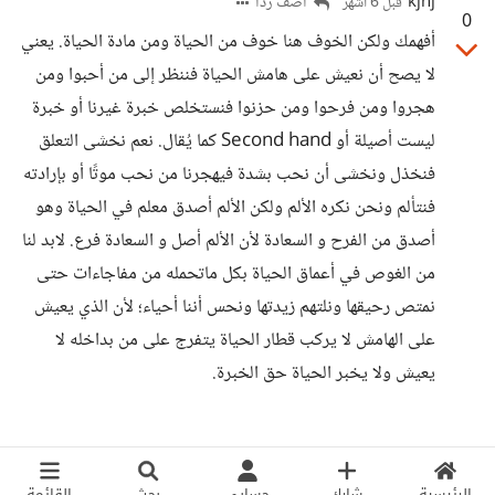
kjhj
أضف ردا
قبل 6 أشهر
0
أفهمك ولكن الخوف هنا خوف من الحياة ومن مادة الحياة. يعني
لا يصح أن نعيش على هامش الحياة فننظر إلى من أحبوا ومن
هجروا ومن فرحوا ومن حزنوا فنستخلص خبرة غيرنا أو خبرة
ليست أصيلة أو Second hand كما يُقال. نعم نخشى التعلق
فنخذل ونخشى أن نحب بشدة فيهجرنا من نحب موتًا أو بإرادته
فنتألم ونحن نكره الألم ولكن الألم أصدق معلم في الحياة وهو
أصدق من الفرح و السعادة لأن الألم أصل و السعادة فرع. لابد لنا
من الغوص في أعماق الحياة بكل ماتحمله من مفاجاءات حتى
نمتص رحيقها ونلتهم زيدتها ونحس أننا أحياء؛ لأن الذي يعيش
على الهامش لا يركب قطار الحياة يتفرج على من بداخله لا
يعيش ولا يخبر الحياة حق الخبرة.
الرئيسية
شارك
حسابي
بحث
القائمة