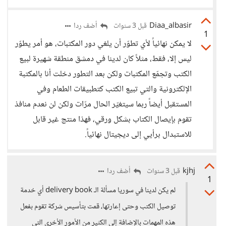
Diaa_albasir
أضف ردا
قبل 3 سنوات
1
لا يمكن نهائياً لأي تطوّر أن يلغي دور المكتبات، هو أمر يطوّر
ليس إلا، فقط، مثلاً كان لدينا في دمشق منطقة شهيرة لبيع
الكتب وتجمّع المكتبات ولكن بعد التطور دخلت أنا بالمكتبة
الإلكترونية والتي تبيع الكتب كتطبيقات الطعام وفي
المستقبل أيضاً ربما سيتغيّر الحال مرّات ولكن لن نعدم منافذ
تقوم بإيصال الكتاب بشكل ورقي، فهذا منتج غير قابل
للاستبدال برأيي إلى ديجيتال نهائياً.
kjhj
أضف ردا
قبل 3 سنوات
1
لم يكن لدينا في سوريا مسألة الـ delivery book أي خدمة
توصيل الكتب وحتى إعارتها، قمت بتأسيس شركة تقوم بفعل
هذه المهمات بالإضافة إلى الكثير من الأمور الأخرى التي