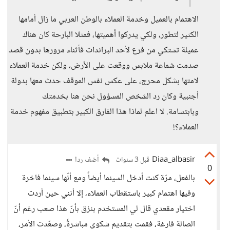
الاهتمام بالعميل وخدمة العملاء بالوطن العربي ما زال أمامها
الكثير لتطور، ولكي يدركوا أهميتها، فمثلا البارحة كان هناك
عميلة تشتكي من فرع لأحد البراندات فأثناء مرورها بدون قصد
صدمت شماعة ملابس ووقعت على الأرض، ولكن خدمة العملاء
لامتها بشكل محرج، على عكس نفس الموقف حدث معها بدولة
أجنبية وكان رد الشخص المسؤول نحن هنا بخدمتك
وبابتسامة. لا اعلم لماذا هذا الفارق الكبير بتطبيق مفهوم خدمة
العملاء؟!
Diaa_albasir
أضف ردا
قبل 3 سنوات
0
بالفعل، مرّة كنت أدخل السينما أيضاً ومع أنّها سينما فاخرة
وفيها اهتمام كبير باستقطاب العملاء، إلا أنني حين أردت
اختيار مقعدي قال لي المستخدم بنزق بأنّ هذا صعب رغم أنّ
الصالة فارغة، فقمت بتقديم شكوى مباشرةً، وصعّدت الأمر،