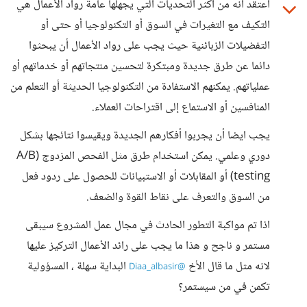
اعتقد انه من اكثر التحديات التي يجهلها عامة رواد الأعمال هي
التكيف مع التغيرات في السوق أو التكنولوجيا أو حتى أو
التفضيلات الزبائنية حيث يجب على رواد الأعمال أن يبحثوا
دائما عن طرق جديدة ومبتكرة لتحسين منتجاتهم أو خدماتهم أو
عملياتهم. يمكنهم الاستفادة من التكنولوجيا الحديثة أو التعلم من
المنافسين أو الاستماع إلى اقتراحات العملاء.
يجب ايضا أن يجربوا أفكارهم الجديدة ويقيسوا نتائجها بشكل
دوري وعلمي. يمكن استخدام طرق مثل الفحص المزدوج (A/B
testing) أو المقابلات أو الاستبيانات للحصول على ردود فعل
من السوق والتعرف على نقاط القوة والضعف.
اذا تم مواكبة التطور الحادث في مجال عمل المشروع سيبقى
مستمر و ناجح و هذا ما يجب على رائد الأعمال التركيز عليها
لانه مثل ما قال الأخ
البداية سهلة ، المسؤولية
@Diaa_albasir
تكمن في من سيستمر؟