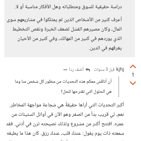
دراسة حقيقية للسوق ومتطلباته وهل الأفكار مناسبة أو لا.
أعرف كثير من الأشخاص الذين لم يمتلكوا في مشاريعهم سوى
المال، وكان مصيرهم الفشل لضعف الخبرة ونقص التخطيط
الذي يوردهم في كثير من المهالك، وفي كثير من الأحيان
يغرقهم في الدين.
kjhj
أضف ردا
قبل 3 سنوات
1
أن أناقش معكم هذه التحديات من منظور كل شخص منا وما
هي الحلول التي تقترحها للحل؟
أكبر التحديات التي أراها حقيقةً هي شجاعة مواجهة المخاطر.
نعم، لي قريب بدأ من الصفر وهو الآن في أوائل الستينات من
عمره. افتتح أكثر من مشروع ولذلك نصيحته ترن في أذني. فقد
سمعته ذات يوم يقول: عندك قلب، عندك رزق. كان هذا ما يطبقه