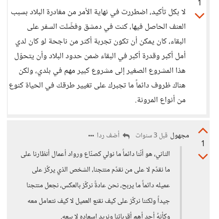
1
لا بكل تأكيد، اضطررت في نهاية الأمر من مغادرة البلاد بسبب
العنف الحاصل فيها، كنت في دمشق وفضّلت السفر على
البقاء، كان يمكن أن تكون تجربة أكثر من ناجحة لو كان لدي
أمل أكبر وقدرة أكبر في البقاء ضمن حدود البلاد وأن يتحوّل
هذا المشروع الصغير إلى مشروع كبير مهم في بلدي، ولكن
هناك ظروف دائماً ما تجبرك على تغيير طرقك في الحياة كنوع
من أنواع المرونة.
مجهول
أضف ردا
قبل 3 سنوات
1
الثاني، هو أنّنا دائماً ما نولي كصنّاع ورواد أعمال أنظارنا على
ما نقدّم لا على من نقدّم منتجنا، الشخص الذي يركّز على
عميله دائماً ما يربح، نحن عادةً نركّز بالعكس، نجعل منتجنا
جيداً ولكننا نركّز على كيف نقنع العميل لا كيف نتعامل معه
وكأنهُ أحد أهم أقربائنا ونريد اسعاده لا بيعه.