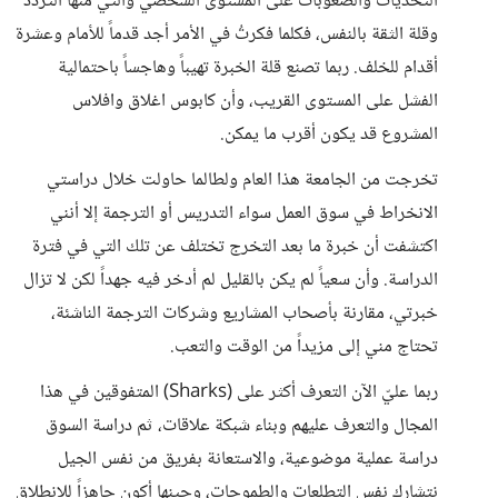
التحديات والصعوبات على المستوى الشخصي والتي منها التردد
وقلة الثقة بالنفس، فكلما فكرتُ في الأمر أجد قدماً للأمام وعشرة
أقدام للخلف. ربما تصنع قلة الخبرة تهيباً وهاجساً باحتمالية
الفشل على المستوى القريب، وأن كابوس اغلاق وافلاس
المشروع قد يكون أقرب ما يمكن.
تخرجت من الجامعة هذا العام ولطالما حاولت خلال دراستي
الانخراط في سوق العمل سواء التدريس أو الترجمة إلا أنني
اكتشفت أن خبرة ما بعد التخرج تختلف عن تلك التي في فترة
الدراسة. وأن سعياً لم يكن بالقليل لم أدخر فيه جهداً لكن لا تزال
خبرتي، مقارنة بأصحاب المشاريع وشركات الترجمة الناشئة،
تحتاج مني إلى مزيداً من الوقت والتعب.
ربما عليّ الآن التعرف أكثر على (Sharks) المتفوقين في هذا
المجال والتعرف عليهم وبناء شبكة علاقات، ثم دراسة السوق
دراسة عملية موضوعية، والاستعانة بفريق من نفس الجيل
نتشارك نفس التطلعات والطموحات، وحينها أكون جاهزاً للانطلاق