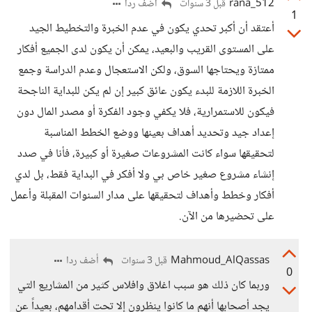
rana_512
أضف ردا
قبل 3 سنوات
1
أعتقد أن أكبر تحدي يكون في عدم الخبرة والتخطيط الجيد
على المستوى القريب والبعيد، يمكن أن يكون لدى الجميع أفكار
ممتازة ويحتاجها السوق، ولكن الاستعجال وعدم الدراسة وجمع
الخبرة اللازمة للبدء يكون عائق كبير إن لم يكن للبداية الناجحة
فيكون للاستمرارية، فلا يكفي وجود الفكرة أو مصدر المال دون
إعداد جيد وتحديد أهداف بعينها ووضع الخطط المناسبة
لتحقيقها سواء كانت المشروعات صغيرة أو كبيرة، فأنا في صدد
إنشاء مشروع صغير خاص بي ولا أفكر في البداية فقط، بل لدي
أفكار وخطط وأهداف لتحقيقها على مدار السنوات المقبلة وأعمل
على تحضيرها من الآن.
Mahmoud_AlQassas
أضف ردا
قبل 3 سنوات
0
وربما كان ذلك هو سبب اغلاق وافلاس كثير من المشاريع التي
يجد أصحابها أنهم ما كانوا ينظرون إلا تحت أقدامهم، بعيداً عن