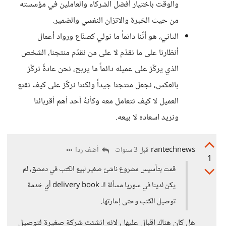
والوقت باختيار أفضل الشركاء والعاملين في مؤسسته
من حيث الخبرة والاتزان النفسي والضمير.
الثاني، هو أنّنا دائماً ما نولي كصنّاع ورواد أعمال
أنظارنا على ما نقدّم لا على من نقدّم منتجنا، الشخص
الذي يركّز على عميله دائماً ما يربح، نحن عادةً نركّز
بالعكس، نجعل منتجنا جيداً ولكننا نركّز على كيف نقنع
العميل لا كيف نتعامل معه وكأنهُ أحد أهم أقربائنا
ونريد اسعاده لا بيعه.
rantechnews
أضف ردا
قبل 3 سنوات
1
قمت بتأسيس مشروع ناشئ صغير لبيع الكتب في دمشق، لم
يكن لدينا في سوريا مسألة الـ delivery book أي خدمة
توصيل الكتب وحتى إعارتها.
هل كان هناك اقبال عليها ، لانه انشئت شركة صغيرة لتوصيل