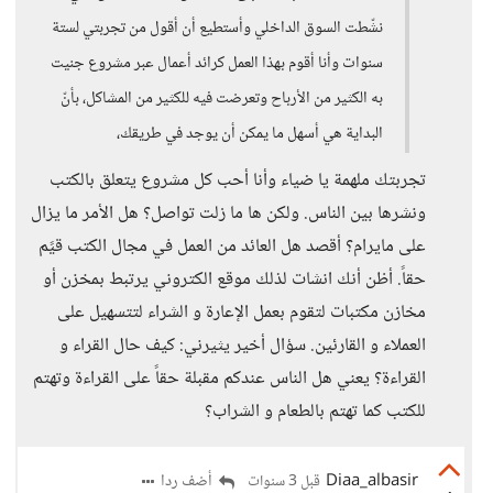
نشّطت السوق الداخلي وأستطيع أن أقول من تجربتي لستة
سنوات وأنا أقوم بهذا العمل كرائد أعمال عبر مشروع جنيت
به الكثير من الأرباح وتعرضت فيه للكثير من المشاكل، بأنّ
البداية هي أسهل ما يمكن أن يوجد في طريقك،
تجربتك ملهمة يا ضياء وأنا أحب كل مشروع يتعلق بالكتب
ونشرها بين الناس. ولكن ها ما زلت تواصل؟ هل الأمر ما يزال
على مايرام؟ أقصد هل العائد من العمل في مجال الكتب قيًم
حقاً. أظن أنك انشات لذلك موقع الكتروني يرتبط بمخزن أو
مخازن مكتبات لتقوم بعمل الإعارة و الشراء لتتسهيل على
العملاء و القارئين. سؤال أخير يثيرني: كيف حال القراء و
القراءة؟ يعني هل الناس عندكم مقبلة حقاً على القراءة وتهتم
للكتب كما تهتم بالطعام و الشراب؟
Diaa_albasir
أضف ردا
قبل 3 سنوات