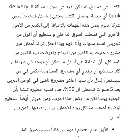
الكتب في دمشق، لم يكن لدينا في سوريا مسألة الـ delivery
book أي خدمة توصيل الكتب وحتى إعارتها، قمت بتأسيس
شركة تقوم بفعل هذه المهمات بالإضافة إلى الكثير من الأمور
الأخرى التي نشّطت السوق الداخلي وأستطيع أن أقول من
تجربتي لستة سنوات وأنا أقوم بهذا العمل كرائد أعمال عبر
مشروع جنيت به الكثير من الأرباح وتعرضت فيه للكثير من
المشاكل، بأنّ البداية هي أسهل ما يمكن أن يوجد في طريقك،
كلنا نستطيع أن نبتدي أي مشروع، المسؤولية تكمن في من
سيستمر؟ يُقال بأنّ نسبة إغلاق مشروع ناشئ في الوطن العربي
بعد 5 سنوات تتخطى ال 90%، هذه نسب خطيرة تنبئنا بأنّ
الجميع يبتدأ لكن من يكمل هذا الدرب، ومن خبرتي أيضاً أستطيع
توضيح أصعب مشاكل رواد الأعمال، برأيي أصعبها يكمن في
أمرين:
الأول عدم اهتمام المؤسس غالباً بسبب ضيق المال