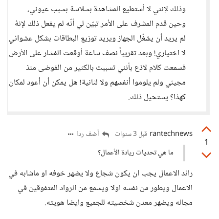
وذلك لإنني لا أستطيع المشاهدة بسلاسة بسبب عيوني،
وحين قدم المشرف على الأمر تبيّن لي أنّه لم يفعل ذلك لإنهُ
لم يريد أن يشغّل الجهاز ويريد توزيع البطاقات بشكل عشوائي
لا اختياري! وبعد تقريباً نصف ساعة أوقعت الفشار على الأرض
فسمعت كلام لاذع بأنني تسببت بالكثير من الفوضى منذ
مجيئي ولم يلوموا أنفسهم ولا لثانية! هل يمكن أن أعود لمكان
كهذا؟ يستحيل ذلك.
rantechnews
أضف ردا
قبل 3 سنوات
1
ما هي تحديات ريادة الأعمال؟
رائد الاعمال يجب ان يكون شجاع ولا يضهر خوفه او ماشابه في
الاعمال ويطور من نفسه اولا ويسمع من الرواد المتفوقين في
مجاله ويضهر معدن شخصيته للجميع وايضا هويته.