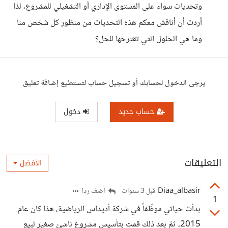
وتحديات سواء على المستوى الإداري أو التشغيلي للمشروع، لذا
أردت أن أناقش معكم هذه التحديات من منظور كل شخص منا
وما هي الحلول التي تقترحها للحل؟
يرجى الدخول لحسابك أو تسجيل حساب لتستطيع إضافة تعليق
حساب جديد
دخول
التعليقات
الأفضل
Diaa_albasir
أضف ردا
قبل 3 سنوات
1
بدأت حياتي موظّفاً في شركة أديداس الرياضية، هذا كان عام
2015، ثمّ بعد ذلك قمت بتأسيس مشروع ناشئ صغير لبيع