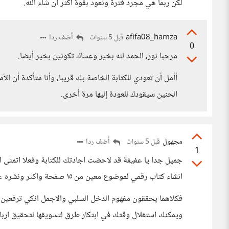
لكن ربما هي مجرد فترة ونعود بقوة أكثر ان شاء الله.
afifa08_hamza
أضف ردا
قبل 5 سنوات
0
مرحبا نور، الحمد لله بخير وعساك تكونين بخير أيضا.
أأمل أن تعودي للكتابة الخاصة بك قريبا، وأنا متأكدة أن ال
الحنين سيقودك للعودة إليها مرة أخرى.
مجهول
أضف ردا
قبل 5 سنوات
1
جميل جدا يا عفيفة قد لاحضت اجادتك للكتابة وفعلا اتمنى 
انشاء كتاب رقمي لموضوع معين من ١٥ صفحة واكثر ونشره على مواقع مثل امازون كيندل و منصة كتاب رقمي
فكلاهما يحققون مفهوم الدخل السلبي والاجمل انكي ترفعين 
ويمكنك استغلال وقتك في ابتكار طرق لتسويقها لتحقيق ارباح