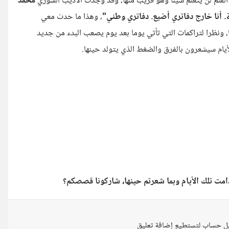
 القلم لن يتعلم شيئا وهو قريب منها، وقد وجدت الأديب السوري
محمد
. أنا خارج دفاتري أضيع. دفاتري وطني"
، وهذا ما حدث معي
 ونظرا لتراكمات التي تأتي يوما بعد يوم يصعب البدء من جديد
أيام سيشعرون بالفرق والضغط الذي يتولد حينها.
دامت تلك الأيام وبما شعرتم حينها، شاركونا قصصكم؟
ل حساب لتستطيع إضافة تعليق