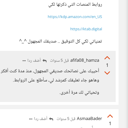
روابط المنصات التي ذكرتها لكي
https://kdp.amazon.com/en_US
https://ktab.digital
تمنياتي لكي كل التوفيق .. صديقك المجهول ^_^
afifa08_hamza
أضف ردا
قبل 5 سنوات
1
أحييك على نصائحك صديقي المجهول، منذ مدة كنت أفكر في
وهاهو جاء تعليقك كمرشد لي، سأطلع على الروابط.
وتحياتي لك مرة أخرى.
AsmaaBader
أضف ردا
قبل 5 سنوات
1