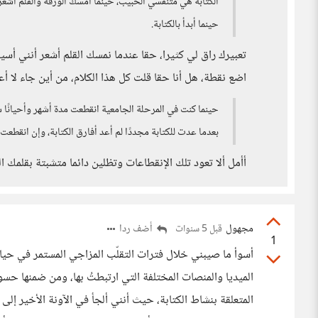
الكتابة هي متنفسي الحبيب، حينما أمسك الورقة والقلم أشعر
حينما أبدأ بالكتابة.
تعبيرك راق لي كثيرا، حقا عندما نمسك القلم أشعر أنني أسير
اضع نقطة، هل أنا حقا قلت كل هذا الكلام، من أين جاء لا أعلم
حينما كنت في المرحلة الجامعية انقطعت مدة أشهر وأحيانًا
بعدما عدت للكتابة مجددًا لم أعد أفارق الكتابة، وإن انقطعت 
أأمل ألا تعود تلك الإنقطاعات وتظلين دائما متشبتة بقلمك ال
مجهول
أضف ردا
قبل 5 سنوات
1
أسوأ ما صيبني خلال فترات التقلّب المزاجي المستمر في حياتي 
الميديا والمنصات المختلفة التي ارتبطتُ بها، ومن ضمنها ح
المتعلقة بنشاط الكتابة، حيث أنني ألجأ في الآونة الأخير 