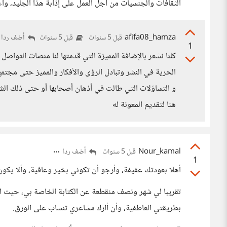
الثقافات والجنسيات من أجل العمل على إذابة هذا الجليد، و
afifa08_hamza
أضف ردا
قبل 5 سنوات
قبل 5 سنوات
1
كلنا نشعر بالإضافة المميزة التي قدمتها لنا منصات التواص
الحرية في النشر وتبادل الرؤى والأفكار والمميز حتى مجتم
و التساؤلات التي طالت في أذهان أصحابها أو حتى ذلك ال
هنا لتقديم المعونة له
Nour_kamal
أضف ردا
قبل 5 سنوات
1
أهلا بعودتك عفيفة، وأرجو أن تكوني بخير وعافية، وألا يكون
تقريبا لي شهر ونصف منقطعة عن الكتابة الخاصة بي، حيث اع
بطريقتي العاطفية، وأن أارك مشاعري تنساب على الورق.