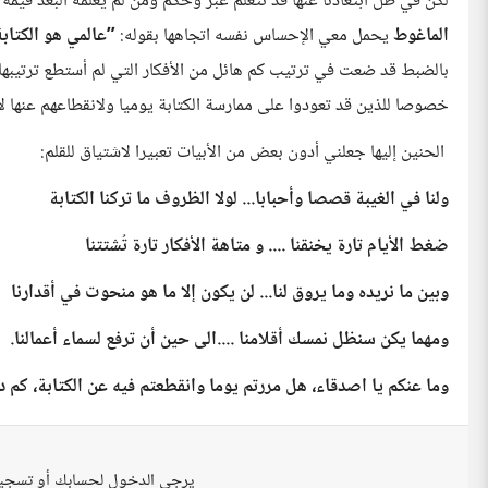
لكن في ظل ابتعادنا عنها قد نتعلم عبر وحكم ومن لم يعلمه البعد قيمة
الماغوط
يحمل معي الإحساس نفسه اتجاهها بقوله:
”عالمي هو الكتابة
بالضبط قد ضعت في ترتيب كم هائل من الأفكار التي لم أستطع ترتيبها،
خصوصا للذين قد تعودوا على ممارسة الكتابة يوميا ولانقطاعهم عنها ل
الحنين إليها جعلني أدون بعض من الأبيات تعبيرا لاشتياق للقلم:
ولنا في الغيبة قصصا وأحبابا... لولا الظروف ما تركنا الكتابة
ضغط الأيام تارة يخنقنا .... و متاهة الأفكار تارة تُشتتنا
وبين ما نريده وما يروق لنا... لن يكون إلا ما هو منحوت في أقدارنا
ومهما يكن سنظل نمسك أقلامنا ....الى حين أن ترفع لسماء أعمالنا.
وما عنكم يا اصدقاء، هل مررتم يوما وانقطعتم فيه عن الكتابة، كم 
يرجى الدخول لحسابك أو تسجي