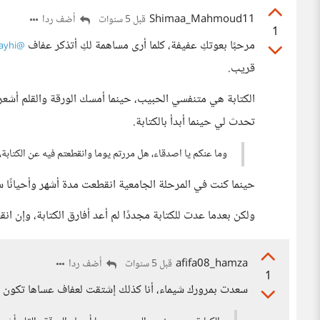
Shimaa_Mahmoud11
أضف ردا
قبل 5 سنوات
1
مرحبًا بعوتكِ عفيفة، كلما أرى مساهمة لكِ أتذكر عفاف
@AfafMnayhi
قريب.
الكتابة هي متنفسي الحبيب، حينما أمسك الورقة والقلم أشعر
تحدث لي حينما أبدأ بالكتابة.
وما عنكم يا اصدقاء، هل مررتم يوما وانقطعتم فيه عن الكتابة
حينما كنت في المرحلة الجامعية انقطعت مدة أشهر وأحيانًا 
ولكن بعدما عدت للكتابة مجددًا لم أعد أفارق الكتابة، وإن ان
afifa08_hamza
أضف ردا
قبل 5 سنوات
1
سعدت بمرورك شيماء، أنا كذلك إشتقت لعفاف عساها تكون ب