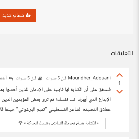
حساب جديد
التعليقات
Moundher_Adouani
أضف 
قبل 5 سنوات
قبل 5 سنوات
1
فلنتفق على أن الكتابة لها قابلية على الإدمان للذين أحس
الإبداع الذي أبهرك أنت نفسك! ثم ترى بعض المؤيدين الذين ل
عملاق القصيدة الشاعر الفلسطيني "تميم البرغوثي" حينما قا
« للكتابة هيبة، تحريكٌ للثبات.. وتثبيتٌ للحركة » 🌹