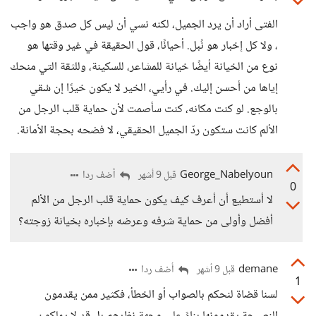
الفتى أراد أن يرد الجميل، لكنه نسي أن ليس كل صدق هو واجب
، ولا كل إخبار هو نُبل. أحيانًا، قول الحقيقة في غير وقتها هو
نوع من الخيانة أيضًا خيانة للمشاعر، للسكينة، وللثقة التي منحك
إياها من أحسن إليك. في رأيي، الخير لا يكون خيرًا إن سُقي
بالوجع. لو كنت مكانه، كنت سأصمت لأن حماية قلب الرجل من
الألم كانت ستكون ردّ الجميل الحقيقي، لا فضحه بحجة الأمانة.
George_Nabelyoun
أضف ردا
قبل 9 أشهر
0
لا أستطيع أن أعرف كيف يكون حماية قلب الرجل من الألم
أفضل وأولى من حماية شرفه وعرضه بإخباره بخيانة زوجته؟
demane
أضف ردا
قبل 9 أشهر
1
لسنا قضاة لنحكم بالصواب أو الخطأ، فكثير ممن يقدمون