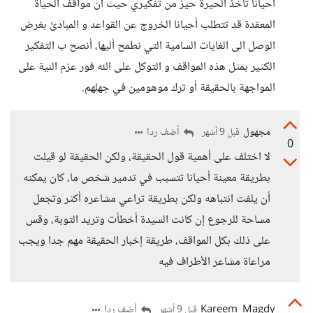
أحيانا تأخذ الحيرة حيز من تفكيري حيث أن مواقف الحياة
المعقدة قد تتطلب أحيانا الخروج عن القواعد و المبادئ بغرض
الوصل الى الغايات السامية التي نطمح أليها، أنصح ب التفكير
الكثير بمثل هذه المواقف و التوكل على الله فور عزم النية على
المواجهة بالحقيقة أو ترك موهومين في جهلهم.
مجهول
أضف ردا
قبل 9 أشهر
0
لا اختلف على أهمية قول الحقيقة، ولكن الحقيقة لو قيلت
بطريقة معينة أحيانا تتسبب في تدمير شخص ما، كان يمكنه
أن يلفت انتباهه ولكن بطريقة تراعي مشاعره أكثر وتجعل
مساحة للرجوع إن كانت السيدة أخطأت وتريد التوبة، وقس
على ذلك بكل المواقف، طريقة إخبار الحقيقة مهم جدا ويجب
مراعاة مشاعر الأطراف فيه
Kareem_Magdy
أضف ردا
قبل 9 أشهر