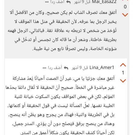
Mai_Easa22
أضف ردا
قبل 9 أشهر
0
أتفق معك تصرف الشاب لم يكن صحيح، وكان من الأفضل ألا
يخبر الرجل بما عرفه، لأن الحقيقة في مثل هذا الموقف لا
تُؤخذ من شخص لا تربطه به علاقة ثقة. فبالتالي، الرجل فهمه
بطريقة خاطئة، وشعر أن ما قاله كان تجسس أو تدخّل في
شؤونه الخاصة، وليس تصرفًا نابع من نية طيبة.
Lina_Amer1
أضف ردا
قبل 9 أشهر
1
أتفق معكِ جزئيًا يا مي، غير أنّ الصمت أحيانًا يُعدّ مشاركة
غير مباشرة في الخطأ. صحيح أنّ الحقيقة لا تُقال دائمًا بحدّها
المؤلم، لكن في بعض المواقف يكون السكوت خيانة للنية
الطيبة نفسها. لعلّ المسألة ليست في قول الحقيقة أو كتمانها،
بل في الطريقة والنية؛ فهناك من يجرح وهو يظن أنه ينصح،
وهناك من ينصح برفق فيُصلح دون أن يؤذي. الستر جميل،
لكن أحيانًا كشف الحقيقة يكون شكلاً أعمق من الستر.