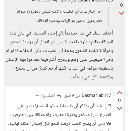
Esraashaaban129
أضف ردا
قبل 9 أشهر
0
أما إخبار شاب أن خطيبته لا تحبه فليس بالضرورة صواباً،
فقد يتغير الشعور مع الوقت وتنضج العلاقة،
أختلف معكِ في هذا تحديداً لأن إخفاء الحقيقة في مثل هذه
المواقف ظلم للطرف الآخر فليس من العدل أن يرتبط شخص
بامرأة لا تبادله الشعور بحجة أن الحب قد يأتي لاحقًا ماذا لو لم
يأتي؟ سيعيش على وهم ويجرح أكثر فيما بعد مواجهة الإنسان
بالحقيقة مؤلمة في البداية لكنها أرحم كثيرًا من أن يخدع
ويكتشف كل شيء متأخر
BasmaNabil17
أضف ردا
قبل 9 أشهر
0
لكن علينا أن نتذكر أن طبيعة الخطوبة نفسها تقوم على
التدرج في المشاعر وفترة التعارف والاحتكاك بين الطرفين،
فلا بأس أن يُمنح الحب فرصة للنمو قبل إصدار أحكام نهائية،