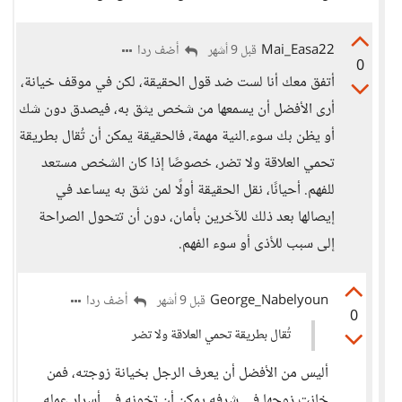
Mai_Easa22
أضف ردا
قبل 9 أشهر
0
أتفق معك أنا لست ضد قول الحقيقة، لكن في موقف خيانة،
أرى الأفضل أن يسمعها من شخص يثق به، فيصدق دون شك
أو يظن بك سوء.النية مهمة، فالحقيقة يمكن أن تُقال بطريقة
تحمي العلاقة ولا تضر، خصوصًا إذا كان الشخص مستعد
للفهم. أحيانًا، نقل الحقيقة أولًا لمن نثق به يساعد في
إيصالها بعد ذلك للآخرين بأمان، دون أن تتحول الصراحة
إلى سبب للأذى أو سوء الفهم.
George_Nabelyoun
أضف ردا
قبل 9 أشهر
0
تُقال بطريقة تحمي العلاقة ولا تضر
أليس من الأفضل أن يعرف الرجل بخيانة زوجته، فمن
خانت زوجها في شرفه يمكن أن تخونه في أسرار عمله