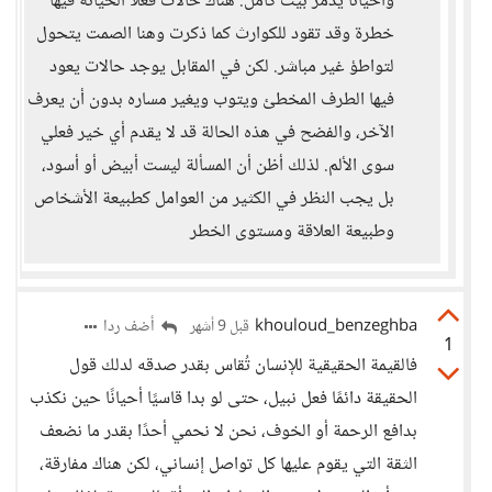
وأحيانا يدمر بيت كامل. هناك حالات فعلاً الخيانة فيها
خطرة وقد تقود للكوارث كما ذكرت وهنا الصمت يتحول
لتواطؤ غير مباشر. لكن في المقابل يوجد حالات يعود
فيها الطرف المخطئ ويتوب ويغير مساره بدون أن يعرف
الآخر، والفضح في هذه الحالة قد لا يقدم أي خير فعلي
سوى الألم. لذلك أظن أن المسألة ليست أبيض أو أسود،
بل يجب النظر في الكثير من العوامل كطبيعة الأشخاص
وطبيعة العلاقة ومستوى الخطر
khouloud_benzeghba
أضف ردا
قبل 9 أشهر
1
فالقيمة الحقيقية للإنسان تُقاس بقدر صدقه لدلك قول
الحقيقة دائمًا فعل نبيل، حتى لو بدا قاسيًا أحيانًا حين نكذب
بدافع الرحمة أو الخوف، نحن لا نحمي أحدًا بقدر ما نضعف
الثقة التي يقوم عليها كل تواصل إنساني، لكن هناك مفارقة،