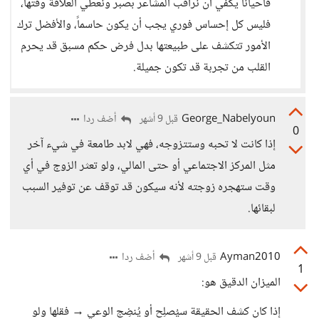
فأحيانًا يكفي أن نراقب المشاعر بصبر ونعطي العلاقة وقتها،
فليس كل إحساس فوري يجب أن يكون حاسماً، والأفضل ترك
الأمور تتكشف على طبيعتها بدل فرض حكم مسبق قد يحرم
القلب من تجربة قد تكون جميلة.
George_Nabelyoun
أضف ردا
قبل 9 أشهر
0
إذا كانت لا تحبه وستتزوجه، فهي لابد طامعة في شيء آخر
مثل المركز الاجتماعي أو حتى المالي، ولو تعثر الزوج في أي
وقت ستهجره زوجته لأنه سيكون قد توقف عن توفير السبب
لبقائها.
Ayman2010
أضف ردا
قبل 9 أشهر
1
الميزان الدقيق هو:
إذا كان كشف الحقيقة سيُصلِح أو يُنضِج الوعي → فقلها ولو