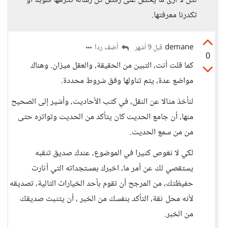
لكن لا أرى ما يحض على رفض كل رسالة تكرهها قلوبنا أو
تكدرنا معرفتها.
demane
أضف ردا
قبل 9 أشهر
0
كما قلت أنت، التبين من الحقيقة، والعقل ميزان. وهناك
مواضع عدة، يتم تناولها وفق شروط محددة.
لنأخذ مثالا عن النقل، في كتب الأحاديث، وأشير إلى الصحيح
منها، أن جامع الحديث كان يتأكد من الحديث وتواتره حتى
من من سمع الحديث.
لكي لا نغوص كثيرا في الموضوع، عندك صديق تثقبه
يستقصي لك عن أمر ما، اخبرك بمستجداته التي أثارت
حفيظتك، من المرجح أن تقوم بأحد الخيارات التالية، تصديقه
لأنه محل ثقة، التأكد بنفسك من الخبر ، أن يتثبت صديقك
من الخبر.