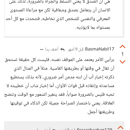
هي أن الصدق لا يعني التسلط والجرأة بالضرورة، لذلك على
الانسان أن يتعامل بصدق وشفافية لكن مع مراعاة المستوى
المعرفي والنفسي للشخص الذي نخاطبه، فنتحدث مع كل أحد
بمستواه بما لايؤذيه.
BasmaNabil17
أضف ردا
قبل 9 أشهر
1
برأيي الأمر يعتمد على الموقف نفسه، فليست كل حقيقة تستحق
أن تقال في وقتها أو بطريقتها القاسية. مثلاً في المثال الذي
ذكرته إخبار أب أن ابنه مدمن أمر ضروري، لأنه بذلك يستطيع
مساعدته وإنقاذه قبل فوات الأوان، أما إخبار شاب أن خطيبته لا
تحبه فليس بالضرورة صواباً، فقد يتغير الشعور مع الوقت وتنضج
العلاقة، يعني باختصار الصراحة جميلة لكن الذكاء في توقيتها
وطريقتها أجمل.