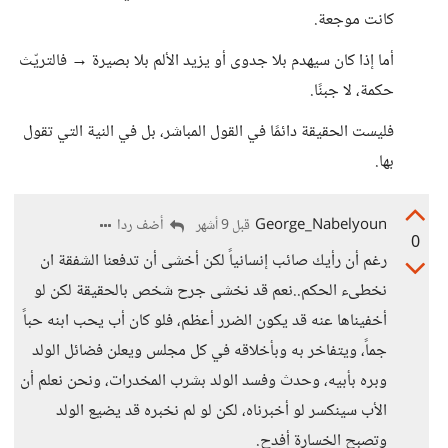
كانت موجعة.
أما إذا كان سيهدم بلا جدوى أو يزيد الألم بلا بصيرة → فالتريّث
حكمة، لا جبنًا.
فليست الحقيقة دائمًا في القول المباشر، بل في النية التي تقول
بها.
George_Nabelyoun
أضف ردا
قبل 9 أشهر
0
رغم أن رأيك صائب إنسانياً لكن أخشى أن تدفعنا الشفقة ان
نخطىء الحكم..نعم قد نخشى جرح شخص بالحقيقة لكن لو
أخفيناها عنه قد يكون الضرر أعظم، فلو كان أب يحب ابنه حباً
جماً، ويتفاخر به وبأخلاقه في كل مجلس ويعلن فضائل الولد
وبره بأبيه، وحدث وفسد الولد بشرب المخدرات، ونحن نعلم أن
الأب سينكسر لو أخبرناه، لكن لو لم نخبره قد يضيع الولد
وتصبح الخسارة أفدح.