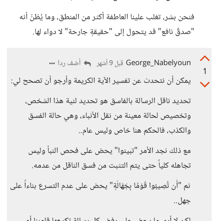
فنحن بشر، تغلب علينا العاطفة أكثر من المنطق، وما يُظنّ أنه
"صدقٌ نافع" قد يتحول إلى "حقيقةٍ جارحة" لا دواء لها.
George_Nabelyoun
أضف ردا
قبل 9 أشهر
1
يمكن أن نتحدث عن تفسير الآية الكريمة وأرجو أن تصحح لي:
تحديد ناقل الرسالة بالفاسق هو تحديد لنية هذا الشخص،
وتخصيص لحالة معينة من نقل الأنباء، وهي حالة الفسق
والكذب، فالحكم هنا خاص وليس عام..
مع ذلك نجد الأمر "تبينوا" يحض على فحص النبأ وليس
تجاهله كلياً حتى يتم التثبت من فسق الناقل من عدمه.
ثم "أَن تُصِيبُوا قَوْمًا بِجَهَالَةٍ" يحض على عدم التسرع بناءاً على
جهل..