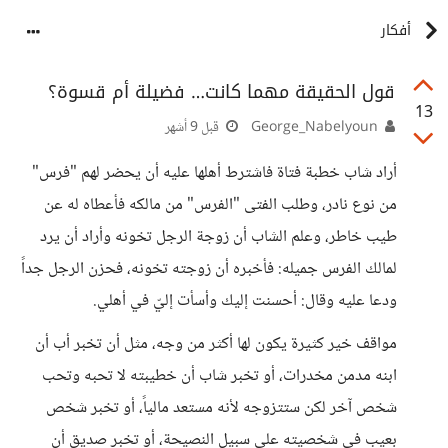
أفكار
قول الحقيقة مهما كانت… فضيلة أم قسوة؟
13
George_Nabelyoun
قبل 9 أشهر
أراد شاب خطبة فتاة فاشترط أهلها عليه أن يحضر لهم "فرس"
من نوع نادر، وطلب الفتى "الفرس" من مالكه فأعطاه له عن
طيب خاطر، وعلم الشاب أن زوجة الرجل تخونه وأراد أن يرد
لمالك الفرس جميله: فأخبره أن زوجته تخونه، فحزن الرجل جداً
ودعا عليه وقال: أحسنت إليك وأسأت إليّ في أهلي.
مواقف خير كثيرة يكون لها أكثر من وجه، مثل أن تخبر أب أن
ابنه مدمن مخدرات، أو تخبر شاب أن خطيبته لا تحبه وتحب
شخص آخر لكن ستتزوجه لأنه مستعد مالياً، أو تخبر شخص
بعيب في شخصيته على سبيل النصيحة، أو تخبر صديق أن