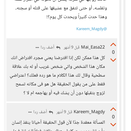
وتفلسه، أو حتى تتفق مع عشيقها على قتله أو سجنه،
وهذا حدث كثيراً ويحدث كل يوم؟!
@Kareem_Magdy
Mai_Easa22
أضف ردا
قبل 9 أشهر
0
كل هذا ممكن لكن إذا افترضنا يعني مجرد افتراض انك
مكان هذا الشخص واتي شخص غريب أو له بك علاقة
سطحية وقال لك هذا الكلام ما هو رده فعلك؟ اعتراضي
فقط على من يقول الحقيقة هل هو فى مكانه تسمح
لزوج بتقبلها دون أن يشك فيه أو يهاجمه ام لا ؟
Kareem_Magdy
أضف ردا
قبل 9 أشهر
0
المسألة معقدة جدًا لأن قول الحقيقة أحيانا ينقذ إنسان