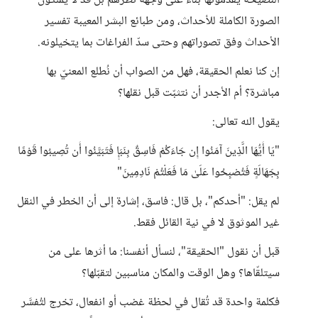
النصيحة يقدمونها بناءً على وجهة نظرهم بل قد لا يملكون
الصورة الكاملة للأحداث، ومن طبائع البشر المعيبة تفسير
الأحداث وفق تصوراتهم وحتى سدّ الفراغات بما يتخيلونه.
إن كنا نعلم الحقيقة، فهل من الصواب أن نُطلع المعنيّ بها
مباشرة؟ أم الأجدر أن نتثبّت قبل نقلها؟
يقول الله تعالى:
"يَا أَيُّهَا الَّذِينَ آمَنُوا إِن جَاءَكُمْ فَاسِقٌ بِنَبَإٍ فَتَبَيَّنُوا أَن تُصِيبُوا قَوْمًا
بِجَهَالَةٍ فَتُصْبِحُوا عَلَىٰ مَا فَعَلْتُمْ نَادِمِينَ"
لم يقل: "أحدكم"، بل قال: فاسق، إشارة إلى أن الخطر في النقل
غير الموثوق لا في نية القائل فقط.
قبل أن نقول "الحقيقة"، لنسأل أنفسنا: ما أثرها على من
سيتلقّاها؟ وهل الوقت والمكان مناسبين لتقبّلها؟
فكلمة واحدة قد تُقال في لحظة غضب أو انفعال، تخرج لتُفسَّر