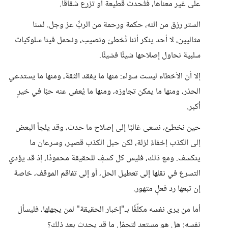
على غير معناها، فتُحدث قطيعة أو تزرع شقاقًا.
الستر رزق من الله، حكمة ورحمة من الربِّ عز وجل. لسنا
مثاليين، لا أحد ينكر أننا نُخطئ ونصيب، ونحمل فينا سلوكيات
سلبية نحاول إصلاحها شيئًا فشيئًا.
إلا أن الأخطاء ليست سواء: منها ما يفقد الثقة، ومنها ما يستدعي
الحذر، ومنها ما يمكن تجاوزه، ومنها ما يُعفى عنه حبًا في خيرٍ
أكبر.
حين نخطئ، نسعى غالبًا إلى إصلاح ما حدث، وقد يلجأ البعض
إلى الكذب إخفاءً لزلة، لكن حبل الكذب قصير، وسرعان ما
ينكشف. ومع ذلك، فليس كل كشفٍ للحقيقة محمودًا، إذ قد يؤدي
التسرع في نقلها إلى تعطيل الحل، أو إلى تفاقم الموقف، خاصة
إن تبعها رد فعلٍ متهور.
أما من يرى نفسه مكلّفًا بـ"إخبار الحقيقة" لمن يجهلها، فليسأل
نفسه: هل هو مستعد لتحمّل ما قد يحدث بعد ذلك؟