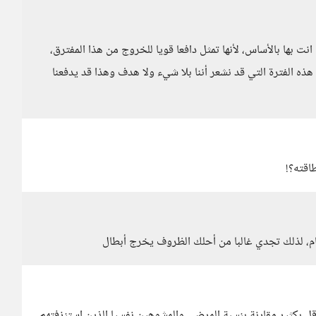
انت بها بالأساس، لأنها تمثل دافعا قويا للخروج من هذا المفترق،
ه الفترة التي قد نشعر أننا بلا شيء ولا هدف وهذا قد يدفعنا
اقته؟!
مام، لذلك تجدي غالبا من أحلك الظروف يخرج أبطال
أقل بكثير مقارنة بنسبة المرضى والمشوهين نفسيا الذين استنزفتهم