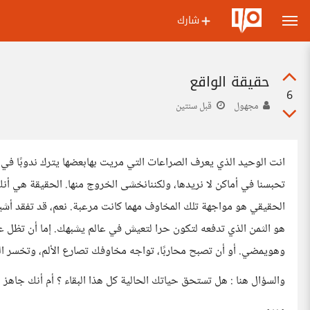
شارك
حقيقة الواقع
6
مجهول
قبل سنتين
انت الوحيد الذي يعرف الصراعات التي مريت بهابعضها يترك ندوبًا في
تحبسنا في أماكن لا نريدها، ولكننانخشى الخروج منها. الحقيقة هي أنك 
الحقيقي هو مواجهة تلك المخاوف مهما كانت مرعبة. نعم، قد تفقد أشي
هو الثمن الذي تدفعه لتكون حرا لتعيش في عالم يشبهك. إما أن تظل ع
وهويمضي. أو أن تصبح محاربًا، تواجه مخاوفك تصارع الألم، وتخسر ا
والسؤال هنا : هل تستحق حياتك الحالية كل هذا البقاء ؟ أم أنك جاهز