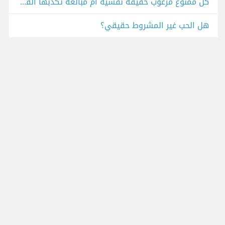
كل ممنوع مرغوب حقيقة نفسية أم مبالغة تكذبها القوانين والواقع؟
هل الحب غير المشروط حقيقي؟