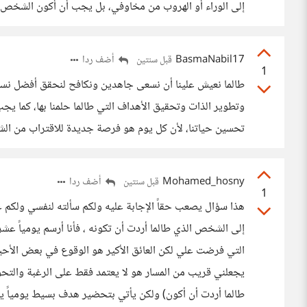
إلى الوراء أو الهروب من مخاوفي، بل يجب أن أكون الشخص 
BasmaNabil17
أضف ردا
قبل سنتين
1
طالما نعيش علينا أن نسعى جاهدين ونكافح لنحقق أفضل نسخ
وتطوير الذات وتحقيق الأهداف التي طالما حلمنا بها، كما يجب
تحسين حياتنا، لأن كل يوم هو فرصة جديدة للاقتراب من الشخص
Mohamed_hosny
أضف ردا
قبل سنتين
1
هذا سؤال يصعب حقاً الإجابة عليه ولكم سألته لنفسي ولكم
إلى الشخص الذي طالما أردت أن تكونه ، فأنا أرسم يومياً ع
التي فرضت علي لكن العائق الأكير هو الوقوع في بعض الأحي
يجعلني قريب من المسار هو لا يعتمد فقط على الرغبة والتح
طالما أردت أن أكون) ولكن يأتي بتحضير هدف بسيط يومياً يج