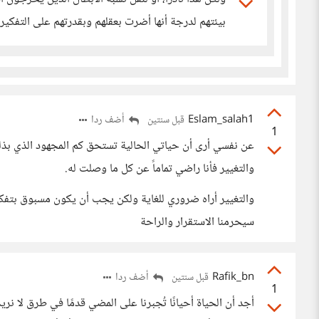
بيئتهم لدرجة أنها أضرت بعقلهم وبقدرتهم على التفكي
Eslam_salah1
أضف ردا
قبل سنتين
1
عن نفسي أرى أن حياتي الحالية تستحق كم المجهود الذي بذلت
والتغيير فأنا راضي تماماً عن كل ما وصلت له.
والتغيير أراه ضروري للغاية ولكن يجب أن يكون مسبوق بتفكي
سيحرمنا الاستقرار والراحة
Rafik_bn
أضف ردا
قبل سنتين
1
أجد أن الحياة أحيانًا تُجبرنا على المضي قدمًا في طرق لا نر