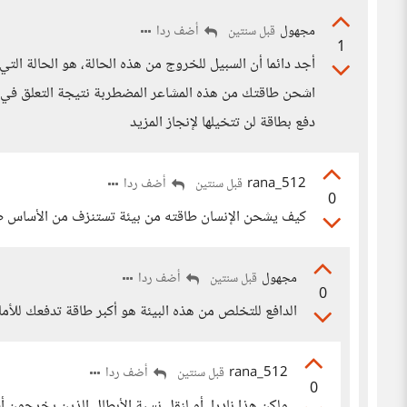
مجهول
أضف ردا
قبل سنتين
1
أجد دائما أن السبيل للخروج من هذه الحالة، هو الحالة التي 
اشحن طاقتك من هذه المشاعر المضطربة نتيجة التعلق في هذ
دفع بطاقة لن تتخيلها لإنجاز المزيد
rana_512
أضف ردا
قبل سنتين
0
كيف يشحن الإنسان طاقته من بيئة تستنزف من الأساس ط
مجهول
أضف ردا
قبل سنتين
0
الدافع للتخلص من هذه البيئة هو أكبر طاقة تدفعك للأ
rana_512
أضف ردا
قبل سنتين
0
ولكن هذا نادرا، أو لنقل نسبة الأبطال الذين يخرجون 