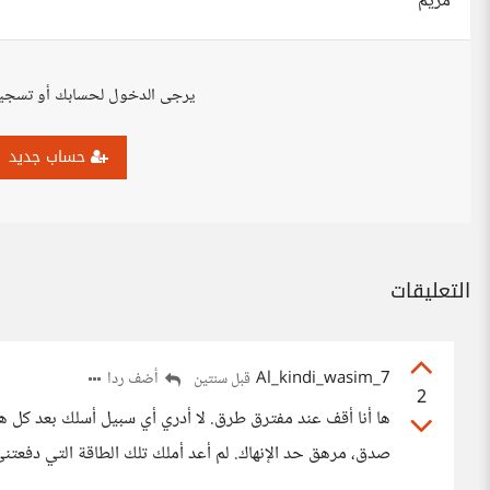
مريم
يرجى الدخول لحسابك أو تسجي
حساب جديد
التعليقات
Al_kindi_wasim_7
أضف ردا
قبل سنتين
2
ها أنا أقف عند مفترق طرق. لا أدري أي سبيل أسلك بعد كل ه
صدق، مرهق حد الإنهاك. لم أعد أملك تلك الطاقة التي دفعتني