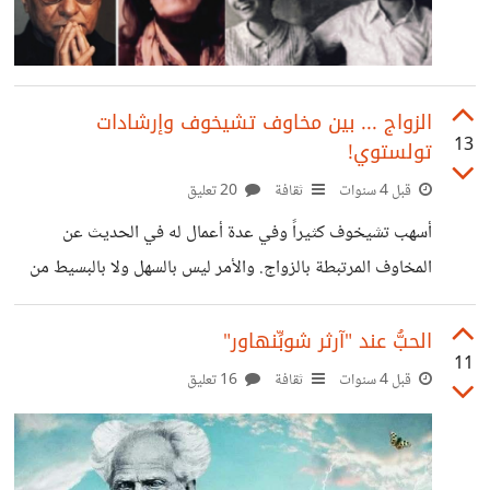
الزواج ... بين مخاوف تشيخوف وإرشادات
13
تولستوي!
قبل 4 سنوات
ثقافة
20 تعليق
أسهب تشيخوف كثيراً وفي عدة أعمال له في الحديث عن
المخاوف المرتبطة بالزواج. والأمر ليس بالسهل ولا بالبسيط من
وجهة نظره، فقد طرح الكاتب في "السيدة صاحبة الكلب" فكرة
وقوع الإنسان في الحب بعد أن يكون قد تزوج وارتبط وأسس
الحبُّ عند "آرثر شوبِّنهاور"
11
بيتاً. وطرح كذلك مخاوفه المتعلقة بشأن تغير المشاعر وذبول
قبل 4 سنوات
ثقافة
16 تعليق
الحب بين المحبين وزوال ما كان بينهما في "رواية المبارزة".
والفكرة الأخيرة ليست غريبة، إذ حدث ألف مرة ومرة أن تمنى
الإنسان تمام أمرٍ من الأمور ثم زهد فيه بعد تمامه.