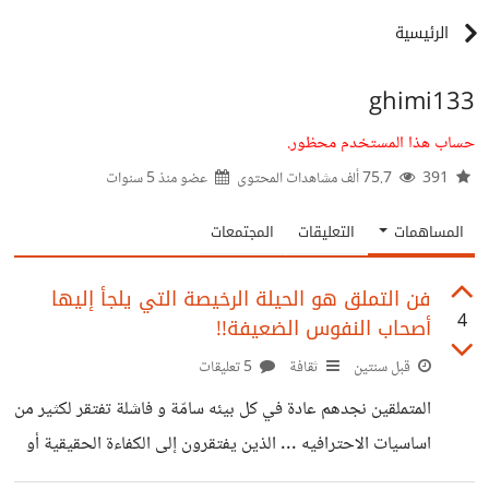
الرئيسية
ghimi133
حساب هذا المستخدم محظور.
391
75.7 ألف مشاهدات المحتوى
عضو منذ
5 سنوات
المساهمات
التعليقات
المجتمعات
فن التملق هو الحيلة الرخيصة التي يلجأ إليها
4
أصحاب النفوس الضعيفة!!
قبل سنتين
ثقافة
5 تعليقات
المتملقين نجدهم عادة في كل بيئه سامّة و فاشلة تفتقر لكثير من
اساسيات الاحترافيه ... الذين يفتقرون إلى الكفاءة الحقيقية أو
الجرأة في مواجهة التحديات. المتملق لا يسعى لبناء علاقات