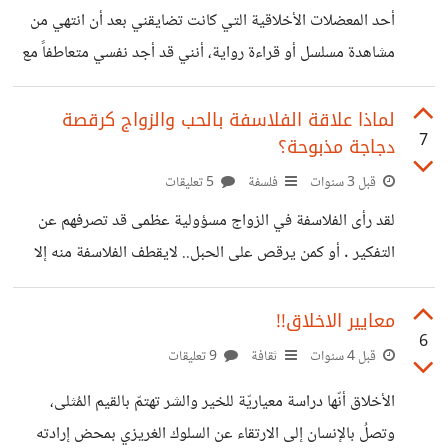
في تحقيق شئ ما. والسؤال لكم ماهي نظرتكم لحب الإنسان
أحد المعضلات الأخلاقية التي كانت تضايقني بعد أن انتهي من
للسيطرة !؟
مشاهدة مسلسل أو قراءة رواية، أنني قد أجد نفسي متعاطفاً مع
"المجرم"! متفهماً له على الأقل بل واتمنى انتصاره على اعداءه
وتحرره من جريمته، كفرانك أندروود في مسلسل"هاوس أوف
لماذا علاقة الفلاسفة بالحب والزواج كرقصة
7
دجاجة مذبوحة؟
كارد" أو راسكولينكوف في رواية الجريمة والعقاب او مادارا او
باين او جان فالجينفي رواية البؤساء؟ ..الخ وأعتقد أن السر في
قبل 3 سنوات
فلسفة
5 تعليقات
هذا يكمن في"السرد" أو القصة وهو التعبير الذي أحبه أكثر من
لقد رأى الفلاسفة في الزواج مسؤولية عظمى قد تصرفهم عن
عبارة "السرد"، حين نقتحم تفاصيل الحدث والعوالم الداخليه
التفكير . أو كمن يرقص على الحبل.. لايقطف الفلاسفة منه إلا
لصاحبه
أزهار الشر.. ومشاعر الألم وتباريح الضجر.. لذلك تجد أغلب
الفلاسفة عزابا.. قد لفحت قلوبهم النار تجارب فاشلة.. نجد على
معايير الاخلاق!!
6
سبيل المثال فيلسوف الأناقة و الأخلاق "إيمانويل كانط" عاش
قبل 4 سنوات
ثقافة
9 تعليقات
وحيدا..مثله مثل العقلاني " رينيه ديكارت" و التجريبي "
الأخلاق أنّها دراسة معياريّة للخير والشر تهتمّ بالقيم المُثلى،
لايبنتز".. أيضا "باروخ اسبينوزا" ورسولا التشاؤم " شوبنهاور و
وتصلُ بالإنسان إلى الارتقاء عن السلوك الغريزي بمحض إرادته
إميل سيوران".. بينما فشل رائد الكتابة الكابوسية " فرانس