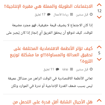
حقيقية أو تقديم قيمة فعلية، بل ينسج شبكات من الأكاذيب
الاجتماعات الطويلة والمملة هي مقبرة الإنتاجية!!
12
والمجاملات الفارغة بهدف تحقيق مكاسب شخصية على حساب
قبل سنتين
ريادة الأعمال
17 تعليق
الآخرين. الرؤساء الذين ينبهرون بالتملق، غالبًا ما يكونون غير
إذا كان الاجتماع لا يضيف قيمة حقيقية، فهو مجرد مضيعة
مؤهلين للتمييز بين الأداء الحقيقي والكلمات المعسولة. لكن،
للوقت. كيف تتوقع أن يحقق الفريق أي إنجاز إذا كان يُجبر على
عندما تأتي لحظة الحقيقة، تنهار الأقنعة، ويظهر المتملق على
الجلوس لساعات في نقاشات عقيمة، دون نتائج ملموسة؟ هذه
حقيقته، خالي الوفاض بلا إنجازات ولا احترام. التقدير الحقيقي
الاجتماعات ليست إلا محطة لقتل الحماس والإبداع، وتمنح
كيف تؤثر الأنظمة الاقتصادية المختلفة على
5
تحقيق العدالة والمساواة!!!و ما مشكلة توزيع
الموظفين عذرًا للتأجيل وتجاهل المهام الحقيقية. القادة الأذكياء
الثروة؟
يعرفون أن القرارات تُصنع بسرعة ويرفضون أن يكون وقتهم
قبل سنتين
ثقافة
11 تعليق
ووقت فريقهم عرضة للضياع في حديث فارغ. أما المديرين
الضعفاء، فحياتهم مليئة بالاجتماعات التي تستنزف الوقت بلا
تعاني الأنظمة الاقتصادية في الوقت الراهن من مشاكل عميقة
هدف ويضيعون الساعات في الحديث العقيم. ليس
ليس بسبب ضعف القدرة الإنتاجية أو ندرة في الموارد ولكن
نتيجة للتوزيع غير العادل للثروات وتكدس الأموال في شريحة
معينة من الناس ..فإن مشكلة الفقر المتزايد في ظل النظام
هل الأجيال الشابة أقل قدرة على التحمل من