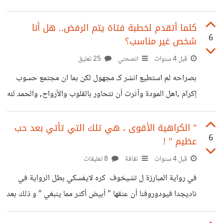
ولا نقرأ للماغوط لأنه إسماعيلي أو سلطان باشا الأطرش لأنه
درزي ..!! ونتحفظ عن الضحك ونمتنع عن الفرح لأن دريد لحام
كلما أتقدم لخطبة فتاة يتم الرفض.. هل أنا
6
شخص غير مناسب؟
شيعي ...!!؟ غاندي يلهم الكثير من الأحرار وهو هندوسي !!!
آينشتاين أعطى الكثير من العلم للبشرية وهو يهودي !!! ستيف
قبل 4 سنوات
انصحني
25 تعليق
جوبز السوري ابن الجندلي اعتنق البوذية فلماذا لا تقاطعون آبل ..
بصراحه لم استطيع انشر كـ مجهول لكن بما ان مجتمع حسوب
ماكنتوش ، حواسيب ، جوالات ، لابتوبات ..
إكرام ,اهل المودة وآثرت أن نتحاور بالقلوب والأرواح, والحمد لله
على إكرامي بكم, و على تجارب من سبقونا. في الحقيقه تقدمت
لخطبة أكثر من فتاة، وهذه المره الثالثه ويتم الرفض مباشرة أو
" الكراهية الأقوى ، هي تلك التي تأتي بعد حب
6
عظيم " !
بعد يومين، وليس هناك نصيب، مع العلم أني من أسرة طيبة وابي
مسلم امي مسيحية، وعندي شغل، ودخلي مناسب، ولا أعرف
قبل 4 سنوات
ثقافة
8 تعليقات
أسباب الرفض، والموضوع ضايقني وأحسست أني شخص غير
في رواية المبارزة ل تشيخوف كره لايفسكي بطل الرواية في
مناسب؛ لأني لا أعرف أسبابه. وكلما ذهبت اخبر
ناديجدا فيودوروفنا أن عنقها " أبيض أكثر مما ينبغي " و ذلك بعد
أن ساءت علاقتهما !! في رواية آنا كارينين ل تولستوي عندما لم