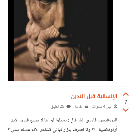
الإنسانية قبل التدين
7
قبل 4 سنوات
ثقافة
25 تعليق
البروفيسور فاروق الباز قال : تخيلوا لو أننا لا نسمع فيروز لأنها
أرثوذكسية ..!؟ ولا نعترف بنزار قباني كشاعر لأنه مسلم سني ؟