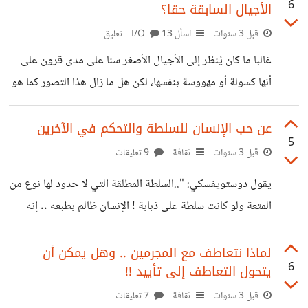
6
الأجيال السابقة حقا؟
الاقتصادي المعاصر تكمن في التوزيع غير العادل للثروة وفرض
ضرائب تساهم في إفقار ذوي الدخل المحدود. لذلك توجد ضرورة
قبل 3 سنوات
اسأل I/O
13 تعليق
مُلحة لتكتل إقليمي أو دولي حقيقي وفعال للدول الفقيرة على
غالبا ما كان يُنظر إلى الأجيال الأصغر سنا على مدى قرون على
الأقل لمواجهة المشكلات الاقتصادية ومنها الفقر، ويوقف هيمنة
أنها كسولة أو مهووسة بنفسها، لكن هل ما زال هذا التصور كما هو
الدول الغنية ويوصل صوتها إلى
ولم يتغير؟ توصف الأجيال الشابة بأنها مثل "رقائق الثلج"، وتُتهم
بأنها تعطي أولوية لشراء الأفوكادو على المنازل، ويُنظر إليها دائما
عن حب الإنسان للسلطة والتحكم في الآخرين
5
على أنها أضعف من سابقتها أو أقل جدية في العمل أو أقل مرونة
قبل 3 سنوات
ثقافة
9 تعليقات
من نظيراتها الأكبر سنا. تشير الأدلة إلى أن الأجيال الجديدة تتسم
يقول دوستويفسكي: "..السلطة المطلقة التي لا حدود لها نوع من
بشكل كبير بالسمات التي قد يعتبرها نظراؤهم الأكبر سنا علامة
المتعة ولو كانت سلطة على ذبابة ! الإنسان ظالم بطبعه .. إنه
على
يحب التعذيب ! " ويرى إريك فورم- في كتاب جوهر الإنسان:
ترتبط محاولة التحكم المطلق و الكامل بكائن حي آخر - إنساناً
لماذا نتعاطف مع المجرمين .. وهل يمكن أن
6
يتحول التعاطف إلى تأييد !!
كان أم حيواناً- بشكل وثيق بالعنف التعويضي. العنف التعويضي:
أحد أشكال العنف، يمارسه الشخص كنوع من التعويض عن عجزه
قبل 3 سنوات
ثقافة
7 تعليقات