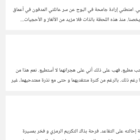
. امتطني إرادة جامحة في البوح عن سر عائلتي المدفون في أعماق
نا. منذ هذه اللحظة بالذات فلا مزيد من الألغاز و الأحجيات...
 يحب مطيع، فهب على ذلك أني على هجرانهما لا أستطيع. نعم هذا من
حقكم، فقد لا ترونهما جميلتين من الجميلات لكنني أراهما كذلك، و قد لا تكونان بالنسبة لكم نجمتين من أشهر المشاهير إلا أنني متيم بعشقهما رغم ذلك. بالرغم من كثرة منتقديهما و حتى مع نذرة ممتدحيهما، غير
ة إحالته على التقاعد. فرحة بذاك التكريم الرمزي و فخر بمسيرة