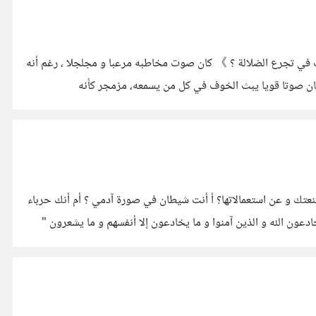
غب في تجرع الضلالة ؟ 》 كان صوت مخاطبه مرعبا و مجلجلا ، رغم أنه
 كان صوتا قويا يبث الخوف في كل من يسمعه، مزمجر كأنه
لا عن أقنعتك و عن استعمالاتها؟ أ أنت شيطان في صورة آدمي ؟ أم أنك حرباء
على شاكلة بشر؟ هل تعلم أنك تخدع نفسك قبل أن تخدعنا؟ و تحط من قدرك حتى من قبل أن نحتقرك؟ فأنت أصدق تجسيد لقوله تعالى" يخادعون الله و الذين آمنوا و ما يخادعون إلا أنفسهم و ما يشعرون "