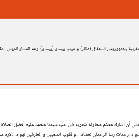
ربية بجمهوريتي السنغال (دكار) و غينيا بيساو (بيساو). رغم المسار المهني الملي