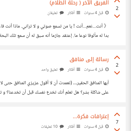
الفريق الآخر ( رحلة الظلام)
2
قبل 4 سنوات
أفكار
تعليقان
《 أنت...نعم...أنت ! يا من تسمع صوتي و لا تراني. ماذا أنت 
بدا له مألوفا نوعا ما. إعتقد جازما أنه سبق له أن سمع تلك 
رسالة إلى منافق
2
قبل 4 سنوات
أفكار
تعليق واحد
أيها المنافق الحقير… (تعمدت أن لا أقول عزيز
يكفيك ذلا أن
إعترافات فكرة...
7
قبل 4 سنوات
أفكار
10 تعليقات