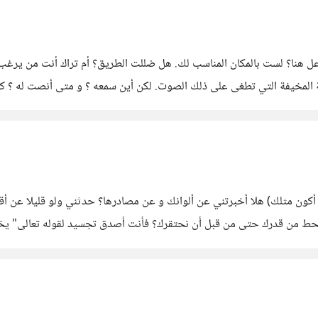
فاعل هنا؟ لست بالمكان المناسب لك. هل ضللت الطريق؟ أم تراك أنت من ير
البحة المخيفة التي تطغى على ذلك الصوت. لكن أين سمعه ؟ و متى أنصت له ؟
ي المنافق حتى لا أكون مثلك) هلا أخبرتني عن ألوانك و عن مصادرها؟ حدثني ولو قلي