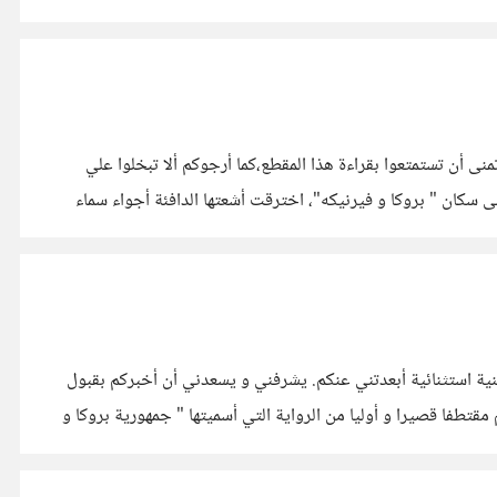
ى أن تستمتعوا بقراءة هذا المقطع،كما أرجوكم ألا تبخلوا علي
يد على سكان " بروكا و فيرنيكه"، اخترقت أشعتها الدافئة أجواء سماء
ية استثنائية أبعدتني عنكم. يشرفني و يسعدني أن أخبركم بقبول
يبة، و سيتم عرضها إن شاء الله في معرض القاهرة الدولي للكتاب ٢٠٢٣. أحببت أن أشارككم مقتطفا قصيرا و أوليا من الرواية التي أسميتها " جمهورية بروكا و