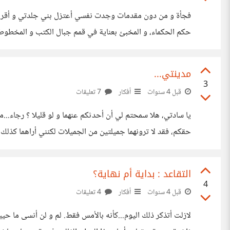
فجأة و من دون مقدمات وجدت نفسي أعتزل بني جلدتي و أقران
حكم الحكماء، و المخبئ بعناية في قمم جبال الكتب و المخطوطات
قررت اليوم أن أضع كل أوراقي على الطاولة، و
مدينتي...
3
قبل 4 سنوات
أفكار
7 تعليقات
يا سادتي، هلا سمحتم لي أن أحدثكم عنهما و لو قليلا ؟ رجاء..
أنهما استولتا على سلطة فؤادي
التقاعد : بداية أم نهاية؟
4
قبل 4 سنوات
أفكار
4 تعليقات
لازلت أتذكر ذلك اليوم...كأنه بالأمس فقط. لم و لن أنسى ما حيي