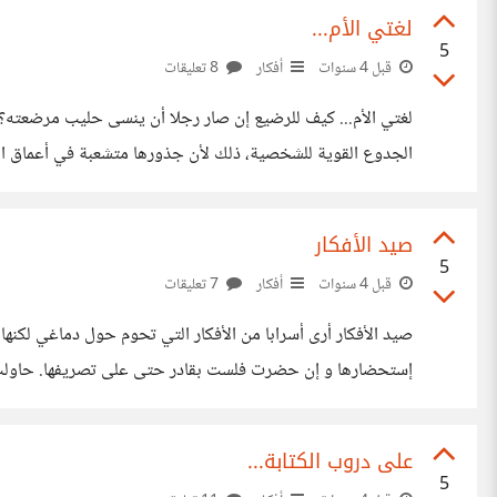
لغتي الأم...
5
قبل 4 سنوات
أفكار
8 تعليقات
لغتي الأم... كيف للرضيع إن صار رجلا أن ينسى حليب مرضعته؟ و
الجدوع القوية للشخصية، ذلك لأن جذورها متشعبة في أعماق التر
أذني، و رضعت العربية غضة طرية في مكونات حليب
صيد الأفكار
5
قبل 4 سنوات
أفكار
7 تعليقات
صيد الأفكار أرى أسرابا من الأفكار التي تحوم حول دماغي لكنها
إستحضارها و إن حضرت فلست بقادر حتى على تصريفها. حاولت اص
صيد...أضحيت أعرف أن لكل نوعية من الأفكار طريقة خاصة في 
على دروب الكتابة...
5