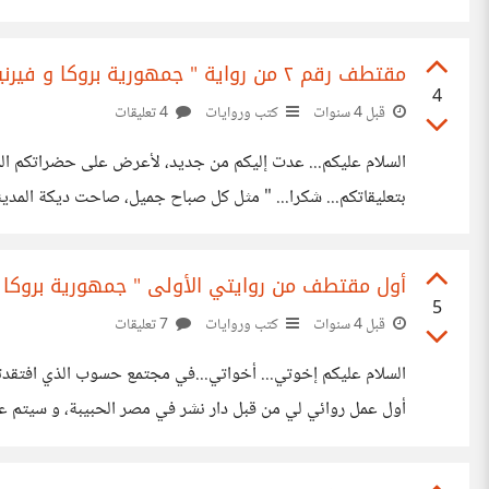
فالكوثر أعطاه، فهنيئا... لمن منه شربة سقاه. كلام ربنا الكريم قرآنا كرمه
مقتطف رقم ٢ من رواية " جمهورية بروكا و فيرنيكه "
4
قبل 4 سنوات
كتب وروايات
4 تعليقات
السلام عليكم... عدت إليكم من جديد، لأعرض على حضراتكم المقت
بتعليقاتكم... شكرا... " مثل كل صباح جميل، ص
المادة الرمادية، و عانقت بمنتهى الحنان كل الوجوه البشوشة الت
أول مقتطف من روايتي الأولى " جمهورية بروكا و
5
قبل 4 سنوات
كتب وروايات
7 تعليقات
السلام عليكم إخوتي... أخواتي...في مجتمع حسوب الذي افتقدته
فيرنيكه " ، و التي تتحدث عن الغزو اللغوي الأجنبي الذي تعرض