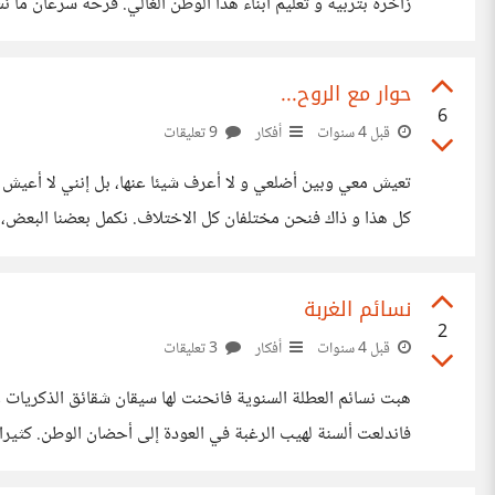
زاخرة بتربية و تعليم أبناء هذا الوطن الغالي. فرحة سرعان 
معاش تقاعده. مات أبي و لم ينصفه هذا الصندوق رغم عديد
حوار مع الروح...
6
قبل 4 سنوات
أفكار
9 تعليقات
تعيش معي وبين أضلعي و لا أعرف شيئا عنها، بل إنني لا أعيش م
كل هذا و ذاك فنحن مختلف
البعض، كما يمكنه
نسائم الغربة
2
قبل 4 سنوات
أفكار
3 تعليقات
هبت نسائم العطلة السنوية فانحنت لها سيقان شقائق الذكريات 
فاندلعت ألسنة لهيب الرغبة في العودة إلى أحضان الوطن. كثيرا 
تعيشه بكل تفاصيله فذلك أمر آخر. أن تشاهد عبر شاشة