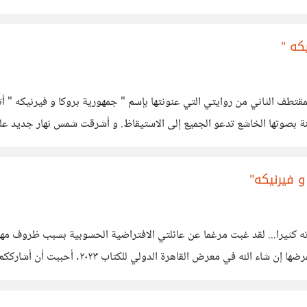
طف الثاني من روايتي التي عنونتها بإسم " جمهورية بروكا و فيرنيكه " أتمن
احت ديكة المدينة بصوتها الخاشع تدعو الجميع إلى الاستيقاظ. و أشرقت شمس نهار جد
ي استقبلتها. لم يكن هناك أي شيء
 فيرنيكه"
 كثيرا... لقد غبت مرغما عن عائلتي الافتراضية الحسوبية بسبب ظروف مهن
أول عمل روائي لي من قبل دار نشر في مصر الحب
 له دماغ