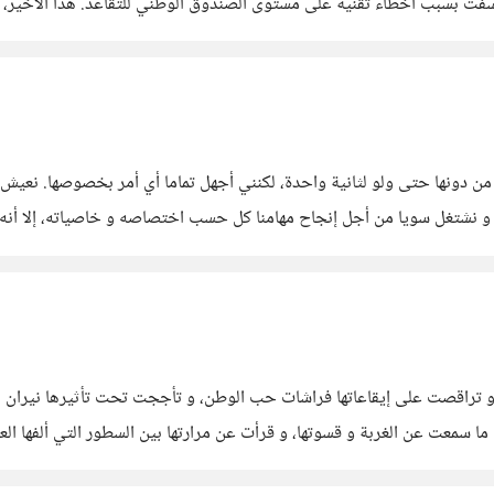
ما نسفت بسبب أخطاء تقنية على مستوى الصندوق الوطني للتقاعد. هذا الأخ
ن دونها حتى ولو لثانية واحدة، لكنني أجهل تماما أي أمر بخصوصها. نعيش ك
ان كل الاختلاف. نكمل بعضنا البعض، و نشتغل سويا من أجل إنجاح مهامنا كل حسب اختصاصه و خ
و تراقصت على إيقاعاتها فراشات حب الوطن، و تأججت تحت تأثيرها نيران الش
ما سمعت عن الغربة و قسوتها، و قرأت عن مرارتها بين السطور التي ألفها ال