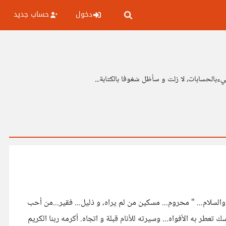
دخول
حساب جديد
ءبالحسابات، لا زلت و سأظل شغوفا بالكتابة...
السلام عليكم إخوتي... بمناسبة عيد المولد النبوي الشريف، يسعدني أن أشارك معكم محاولة شعرية في حب سيدنا محمد عليه أفضل الصلاة والسلام... " محروم... مسكين من لم يراه، و ذليل... فقير...من أحب
سواه. ربنا الهادي الرحيم هو من اجتباه، و بنوره اهتدى كل من سواه. رحمات ربنا الرحمان تغشاه... و قلوب المحبين و العارفين تهواه. ذكره مسك تعطر به الأفواه... وسيرته للأنام قبلة و اتجاه. أكرمه ربنا الكريم