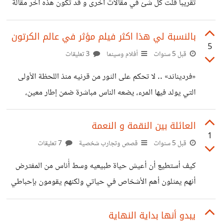
تقريبا قلت كل شئ في مقالات أخرى و قد تكون هذه آخر مقالة
واضح و لكن يحكي جوكر هيث ليدجر
لي و اردت ان اصارح بشئ وهو ان حتى اسمي و لقبي الذي
أضعه في هذا الموقع هو أصلا ليس بالحقيقي لان نظام الموقع
بالنسبة لي هذا اكثر فيلم مؤثر في عالم الكرتون
5
يشترط ان تكون المساهمات علنية الى حين الفرصة
قبل 5 سنوات
أفلام وسينما
3 تعليقات
المتاحة(100 نقطة للنشر كمجهول) حينما وجدت هذا الموقع
«فرديناند» .. لا تحكم على الثور من قرنيه منذ اللحظة الأولى
كانت صدفة حيث أني في البداية كانت نيتي البحث عن موقع
التي يولد فيها المرء، يضعه الناس مباشرة ضمن إطار معين،
استشارات نفسية لعلي اجد
مقولب بصورة نمطية، لا يمكنه الخروج عنها، بناء على نظراته
وكلامه أو حتى شكله وحجمه ومن أين أتى، ضاربين بعرض
العائلة بين النقمة و النعمة
1
الحائط حقيقة جوهره، غير عابئين بشخصيته الحقيقية، بل
قبل 5 سنوات
قصص وتجارب شخصية
7 تعليقات
مصرين على إطلاق الأحكام وفق المظهر الخارجي الذي يرونه.
كيف أستطيع أن أعيش حياة طبيعيه وسط أُناس من المفترض
كيف يمكن لذلك المرء الخروج من ذلك النفق الطويل، وإثبات أنه
أنهم يمثلون أهم الأشخاص في حياتي ولكنهم يقومون بإحباطي
مختلف عن تلك الصورة التي رسموها له، متمادين في مخيلتهم
دائماً وانا أريد أن أطور من نفسي وأن اتعامل معهم بطريقه حسنه
ومصالحهم
ولكن كلامهم لا يشجعني على ذلك؟
يبدو أنها بداية النهاية