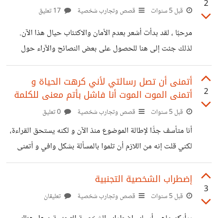
2
قبل 5 سنوات
قصص وتجارب شخصية
17 تعليق
مرحبًا ، لقد بدأت أشعر بعدم الأمان والاكتئاب حيال هذا الآن.
لذلك جئت إلى هنا للحصول على بعض النصائح والآراء حول
وضعي. عمري 24 عامًا ولم يكن لديّ صديقة أو علاقة من قبل ،
وقد بدأت تأتيني أفكار انتحارية لاني لم أعد أشعر بنكهة الحياة.
أتمنى أن تصل رسالتي لأني كرهت الحياة و
2
أتمنى الموت الموت أنا فاشل بأتم معنى للكلمة
أفكر دائمًا في الأمر ، وأرى أشخاصًا في علاقات ومواعدة ، وهذا
يجعلني أشعر أنني غريب الأطوار. غلبتني الوحدة لاني لم أكن
قبل 5 سنوات
قصص وتجارب شخصية
0 تعليق
مرغوبا به يوما. أفتقد الثقة و اصبحت أشعر باليأس لم أعد اقابل
أنا متأسف جدًّا لإطالة الموضوع منذ الآن و لكنه يستحق القراءة،
الناس
لكني قلت إنه من اللازم أن تلموا بالمسألة بشكل وافي و أتمنى
النصيحة المفيدة من حضرتكم أنا شاب في 45 من عمري أعاني
من الإكتئاب و الإحباط طوال الوقت و لا أجيد التحدث مع الناس
إضطراب الشخصية التجنبية
3
أحب العزلة كثيرا لاني اجد راحتي و طبيعتي بعيدا عن الناس
قبل 5 سنوات
قصص وتجارب شخصية
تعليقان
احترم الوحدة لأنها افضل رفيق للإنسان . منطوي ثقتي بنفسي