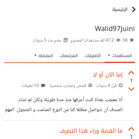
الرئيسية
Walid97Juini
58
47.2 ألف مشاهدات المحتوى
عضو منذ
5 سنوات
المساهمات
التعليقات
المجتمعات
المفضلة
إما الآن أو لا
1
قبل 4 سنوات
قصص وتجارب شخصية
10 تعليقات
أنا معجب بفتاة كنت أعرفها منذ مدة طويلة ولكن لم تشاء
الصدف أن نتواصل مطلقا كنا من النوع الصامت و الخجول. المهم
بدأت التواصل معها على السوشيال ميديا وكنا نتواصل بشكل
جيد بدأت أشعر أنني أصل إلى شيء ما وحين شعرت أنها لمحت
ما القصة وراء هذا التصرف
1