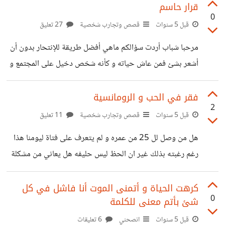
فقط في اعتقادي تبدو لزيادة لذة هزة الجماع مع مرور بعض
قرار حاسم
0
السيناريوهات الجنسية في مخيلة الشخص شابا كان أم فتاة. . و
قبل 5 سنوات
قصص وتجارب شخصية
27 تعليق
لماذا؟
مرحبا شباب أردت سؤالكم ماهي أفضل طريقة للإنتحار بدون أن
أشعر بشئ فمن عاش حياته و كأنه شخص دخيل على المجتمع و
تجاربه معدومة في الدنيا ما الفائدة من بقائه يتعذب وحيدا و لم
يكسب من الدنيا شئ سوى القهر
فقر في الحب و الرومانسية
2
قبل 5 سنوات
قصص وتجارب شخصية
11 تعليق
هل من وصل لل 25 من عمره و لم يتعرف على فتاة ليومنا هذا
رغم رغبته بذلك غير ان الحظ ليس حليفه هل يعاني من مشكلة
و لماذا؟
كرهت الحياة و أتمنى الموت أنا فاشل في كل
0
شئ بأتم معنى للكلمة
قبل 5 سنوات
انصحني
6 تعليقات