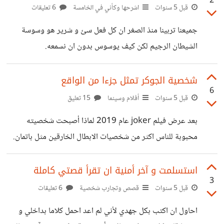
2
قبل 5 سنوات
اشرحها وكأني في الخامسة
6 تعليقات
جميعنا تربينا منذ الصغر ان كل فعل سئ و شرير هو وسوسة
الشيطان الرجيم لكن كيف يوسوس بدون ان نسمعه.
شخصية الجوكر تمثل جزءا من الواقع
6
قبل 5 سنوات
أفلام وسينما
15 تعليق
بعد عرض فيلم joker عام 2019 لماذا أصبحت شخصيته
محبوبة للناس اكثر من شخصيات الابطال الخارقين مثل باتمان.
لكي نعرف و نفهم و لو جزءا من بسيطا من الجواب يجب علينا
معرفته ماضيه و كيف حصل على ابتسامته الشهيرة و ما وراء
استسلمت و آخر أمنية ان تقرأ قصتي كاملة
3
هذه الندوب. “أحيانا أتذكره بشكل ما، وأحيانا أخرى بشكل مغاير،
قبل 5 سنوات
قصص وتجارب شخصية
6 تعليقات
إذا كنت سأحظى بماضٍ، فأنا أُفضّل أن يكون اختيارا من متعدد!”
احاول ان اكتب بكل جهدي لأني لم اعد احمل كلاما بداخلي و
بهذه الكلمات يصف الجوكر ماضيه الذي لا يمكنه تذكره بشكل