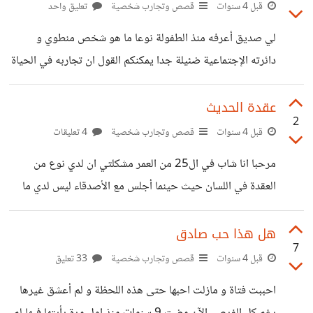
لأمر أخبرتها أنني معجب بها و أريد أن أتعرف عليها ولكن قالت لي
قبل 4 سنوات
قصص وتجارب شخصية
تعليق واحد
أن أعتبرها كصديقة حميمة أو كأخت لأنه كان لها تجارب فاشلة
لي صديق أعرفه منذ الطفولة نوعا ما هو شخص منطوي و
سابقة و تريد أن تكون في علاقة من بدايتها لآخرها، لا أحد يعرف
دائرته الإجتماعية ضئيلة جدا يمكنكم القول ان تجاربه في الحياة
معدومة و سأعود لهذه النقطة في سياق آخر المهم ذات يوم
تقابلنا و كنا نتجول وسط المدينة وجدنا تظاهرة تابعة لوزارة
عقدة الحديث
2
الصحة حول التبرع بالدم و قررنا التبرع كانت بادرة جميلة من
قبل 4 سنوات
قصص وتجارب شخصية
4 تعليقات
شأنها إنقاذ حياة شخص في يوم آخر المهم حين وصلت لدوري و
مرحبا انا شاب في ال25 من العمر مشكلتي ان لدي نوع من
كانت جميع الإختبارات جيدة ما يعني انه يمكنني التبرع اخذت
العقدة في اللسان حيث حينما أجلس مع الأصدقاء ليس لدي ما
سريرا و قام الممرض بتركيب
أتحدث به مع الناس الا في الضرورة القصوى حتى أحيانا بعض
الأصدقاء الذين يجلسون معنا لأول مرة بعد مدة يسألونني لماذا
هل هذا حب صادق
7
دائما أنا صامت و لا اجد حتى ما أجيب به ربما لأني منذ صغري
قبل 4 سنوات
قصص وتجارب شخصية
33 تعليق
لم أكن أختلط كثيرا بالناس فمعظم طفولتي أمضيتها وحيدا
احببت فتاة و مازلت احبها حتى هذه اللحظة و لم أعشق غيرها
يمكنكم القول ان تجاربي في الحياة شبه معدومة يعني ليس لدي