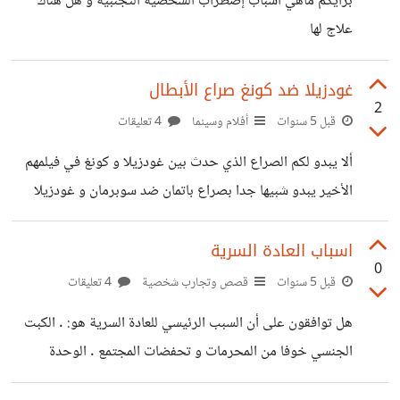
برأيكم ماهي أسباب إضطراب الشخصية التجنبية و هل هناك
وشخصية متزعزعة لم أحظى بأي تجربة حقيقية في الحياة حياة
علاج لها
معدومة بشكل رهيب
غودزيلا ضد كونغ صراع الأبطال
2
قبل 5 سنوات
أفلام وسينما
4 تعليقات
ألا يبدو لكم الصراع الذي حدث بين غودزيلا و كونغ في فيلمهم
الأخير يبدو شبيها جدا بصراع باتمان ضد سوبرمان و غودزيلا
الآلي شبيه بليكس لوثر هذا بدون ذكر نقطة التشابه بينهم وهي
أن الأربعة يريدون الحفاظ على توازن الأرض و البشر و أما ليكس
اسباب العادة السرية
0
و الآلي يمثلان محاولة السيطرة على الكوكب لمصالحهم
قبل 5 سنوات
قصص وتجارب شخصية
4 تعليقات
الشخصية.
هل توافقون على أن السبب الرئيسي للعادة السرية هو: . الكبت
الجنسي خوفا من المحرمات و تحفضات المجتمع . الوحدة
العاطفية الجنسية . العنوسة و ليس بسبب الافلام الاباحية فهي