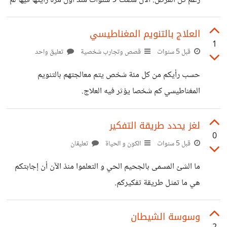
رغم كل الفرص. الآن مضت 9 سنوات منذ اول مرة رأيتها فيها لم
ما أتحدث
اخاطبها لدرجة اني لا اعرف صوتها حتى هذه الساعة، لكني
مازلت اراها من فترة لفترة من بعيد، الغريب في الأمر انها تظهر
العلاج بالتنويم المغناطيسي
1
أمامي في اللحظة التي تروح فيها من عقلي ، شيئان فقط سلبا
قبل 5 سنوات
قصص وتجارب شخصية
تعليق واحد
تفكيري اما افوز بها طوال العمر أو لا افعل شيء. صراحة لم افكر
حسب رأيكم من كل مئة شخص يتم معالجتهم بالتنويم
في المحاولة لأني كنت خائفا من الفشل أني
المغناطيسي كم شخصا يؤثر فيه العلاج.
لغز يحدد طريقة التفكير
0
قبل 5 سنوات
الكون و الحياة
تعليقان
ما الشئ المسمى بالجحيم الحي و التعلموا منذ الآن أن إجابتكم
هي ما تمثل طريقة تفكيركم.
وسوسة الشيطان