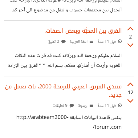
السلام عليكم ورحمة الله وبركاته #عودة الذاكرة: البارحة كنت
أتجول بين مجتمعات حسوب واتنقل من موضوع الى آخر كما
أفعل عادةً، ووقفت على موضوع للأخ [@الازرق]
https://io.hsoub.com/go/37526 - حول طابعة ثلاثية
الفرق بين المحبَّة وبعض الصفات.
2
الأبعاد رخيصة الثمن -، المهم انه استرعى انتباهي مجموعة من
قبل 11 سنةً
اللغة العربية
0 تعليق
التعليقات حول منع الطابعات ثلاثية الأبعاد في الدول العربية.
السلام عليكم ورحمة الله وبركاته كنت قد قرأت هذه النكات
وبعد قراءة سلسلة التعليقات كاملة، أعادت لي الذاكرة حادثة
اللغوية وأردت أن أشاركها معكم. بسم الله: * *الفرق بين الإرادة
حصلت معي منذ عام منصرم تقريباً. ##القصة: كنت مسافراً عن
والمحبَّة:* (أَن المحبَّة تجري على الشَّيء، ويكون المراد به غيره،
طريق السيارة خلال بعض دول الوطن العربي، وما ان وصلنا
وليس كذلك الإرادة، تقول: أحببت زيدًا. والمراد أنَّك تحب إكرامه
منتدى الفريق العربي للبرمجة 2000، بات يعمل من
إحدى
12
جديد.
ونفعه، ولا يقال: أردت زيدًا بهذا المعنى، وتقول: أحبُّ الله، أي:
أحبُّ طاعته، ولا يقال: أريده. بهذا المعنى، فجعل المحبَّة لطاعة
قبل 11 سنةً
برمجة
9 تعليقات
الله محبَّة له، كما جعل الخوف من عقابه خوفًا منه. والمحبَّة أيضا
بنفس قاعدة البيانات السابقة http://arabteam2000-
تجري مجرى الشَّهوة؛ فيقال: فلان يحبُّ
forum.com/