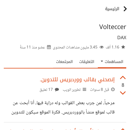
الرئيسية
Volteccer
DAX
1.16 ألف
3.45 مليون مشاهدات المحتوى
عضو منذ
11 سنةً
المساهمات
التعليقات
المجتمعات
إنصحني بقالب ووردبريس للتدوين.
8
قبل 8 سنوات
تطوير الويب
17 تعليق
مرحباً، لمن جرب بعض القوالب وله دراية فيها، أنا أبحث عن
قالب لموقع منشأ بالووردبريس. فكرة الموقع سيكون للتدوين
باللغة العربية بشكل أساسي وربما بعض الدروس لاحقاً. أفضل