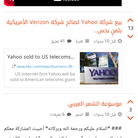
بيع شركة Yahoo لصالح شركة Verizon الأمريكية
13
بثمنٍ بخس..
قبل 10 سنوات
تقنية
41 تعليق
Yahoo sold to US telecoms giant Verizon
www.bbc.com/news/business-36...
US internet firm Yahoo will be
sold to American telecoms giant
Verizon Communications for
$5bn (£3.8bn) in cash.
موسوعة الشعر العربي.
3
قبل 10 سنوات
الشعر
6 تعليقات
### *السلام عليكم ورحمة الله وبركاته* أحببت المشاركة معكم