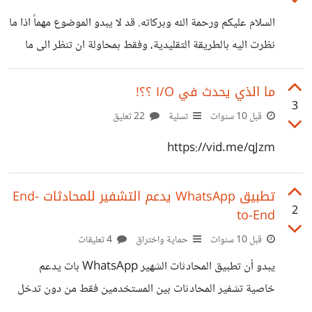
السلام عليكم ورحمة الله وبركاته. قد لا يبدو الموضوع مهماً اذا ما
نظرت اليه بالطريقة التقليدية، وفقط بمحاولة ان تنظر الى ما
وراءه ستجد أن هنالك فعلاً أمراً ما يحصل. سأدخل بصلب
الموضوع: الأعضاء يغادرون واحداً تلو الآخر، وأقصد بالأعضاء من
ما الذي يحدث في I/O ؟؟!
3
له باع طويل ومشاركات كثيرة في حسوب/أرابيا. قد يبدو الأمر
قبل 10 سنوات
تسلية
22 تعليق
عادياً إلا انني لا أراه كذلك. من غادر يمكن اعتبارهم مخضرمين
https://vid.me/qJzm
وعاشوا في الموقع مدة من الزمن عاصروا فيها أحداث كثيرة
مرت عليهم ليس مثلي انا من دخل متأخراً.
تطبيق WhatsApp يدعم التشفير للمحادثات End-
2
to-End
قبل 10 سنوات
حماية واختراق
4 تعليقات
يبدو أن تطبيق المحادثات الشهير WhatsApp بات يدعم
خاصية تشفير المحادثات بين المستخدمين فقط من دون تدخل
أو تجسس مالك التطبيق عليه أو أي طرف خارجي (Third