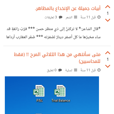
أبيات جميلة عن الإنخداع بالمظاهر.
1
قبل 11 سنةً
الشعر
3 تعليقات
*قال الشاعر:* لا تركنَنَّ إلى ذي منظر حسن *** فرُبّ رائقةٍ قد
ساء مخبرُها ما كل أصفر دينارٌ لصُفرَته *** صُفْر العقارب أرداها
وأنكَرُها
متى سأنتهي من هذا الثلاثي المرح !! (فقط
1
للمحاسبين)
قبل 11 سنةً
تسلية
0 تعليق