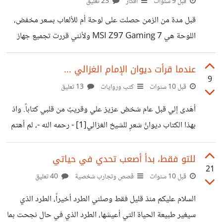
للمستخدمين والمتمثلة: *بإبطال مكائد واتس أب للتجسس، انقاذ
قبل 9 سنوات
أفكار
23 تعليق
ما يمكن من البشر من نشر ما يملكون، التأليف العظيم على
قبل مدة من الزمن حصلت على لوحة أم للألعاب بسعر مخفض،
الخاصية وما تحمله في طياتها، طرق التخلص منها وايقافها
اللوحة هي MSI Z97 Gaming 7 ولأنني قررت تجميع جهاز
وأخيراً الحصول على
جديد للألعاب إضافة للتعلم البرمجي والتحرير ونحوها فرأيت أن
اللوحة هذه مناسبة وان يكون التجميع على أساس معالجات
عندما قرأت ديوان الإمام الغزالي ...
9
الجيل السادس (Skylake). https://suar.me/8MAy عندما
قبل 10 سنوات
كتب وروايات
13 تعليق
اقتنيتها كنت منهمكاً بمخالصة مالية مع أحد الأشخاص ممن كانت
أهَدى إلي قبل عام شخصٌ عزيز علي وقريبٌ من قلبي كتاباً. واذ
تربطني معه علاقة عمل فلم أرع انتباهاً لكافة التفاصيل المكتوبة
بهذا الكتاب ديوانُ شعرٍ للشيخ الغزالي[1] - رحمه الله -، لم أهتم
عليها. وبعد بضعة ايام لاحظت ان قابس المعالج (CPU Socket)
كثيراً للكتاب لأني لم أسمع أي شعر من هذا الشيخ كما لم أقرأ له
لهذه اللوحة هو LGA1150 أي للجيل
في حياتي كلها وبالكاد أعرفه أو أسمع عنه، وكوني غير مهتم
للتو فقط، بدأ أصعب تحدي في حياتي
21
كثيراً بالشعر ذو الصبغة الدينية الا ما ندر منه أو قوي؛ فتركته
قبل 10 سنوات
قصص وتجارب شخصية
40 تعليق
على حافة المكتبة علي أعود اليه لاحقاً أو أتذكره فأقرأه في
السلام عليكم منذ قليل فقط وصلني الطرد أخيراً، الطرد الذي
مناسبةٍ أخرى. مضى عام على ذلك وقبل شهر
سيغير طبيعة الحياة التي أعيشها، الطرد الذي في حال نجحت بما