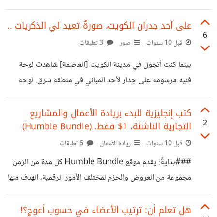
يحتويه سأغير الحياة التي أعيشها (أو مبدئياً جزء منها). علي
البدء بتوديع أمورٍ أحببت القيام بها بلا مشاكل مسبقاً، لأودع
على أحد جدران الكويت، صورةٌ تعيد لي الذكريات ..
6
الألعاب الإلكترونية وبعض مصادر التسلية الأخرى. الآن فقط بدأ
قبل 10 سنوات
صور
3 تعليقات
مشوار طويل، صعب ومرهق في آن واحد. الا ان ختامه في حال
بينما كنت أتجول في مدينة الكويت [العاصمة] شاهدت لوحة
النجاح له طعم ورونق آخر. https://suar.me/Awp0 نعم يا
فنية مرسومة على جدار لأحد المباني في منطقة شرق. لوحة
رفاق انه مشوار نيل درجة الــ*CFA*. الحلم الذي طالما حلمت
أعادت لي ذكريات قديمة .. https://suar.me/jldW
>الحقوق محفوظة لأصحابها، فقط نقلت لكم العمل.
كتب إنجليزية للبدء بريادة الأعمال والمشاريع
2
التجارية الناشئة، 1$ فقط. (Humble Bundle)
قبل 10 سنوات
ريادة الأعمال
6 تعليقات
###بدايةً: يقدم موقع Humble Bundle كل مدة من الزمن
مجموعة من العروض والحزم لمختلف الأمور الرقمية، الهدف منها
هو مساعد الجمعيات الخيرية من مختلف المجالات، فتجد أنهم
تارة يدعمون جمعيات توفير المياه في أفريقيا وأخرى لمرض
هل تعلم أن: ترتيب الأعضاء في حسوب أعوج؟!