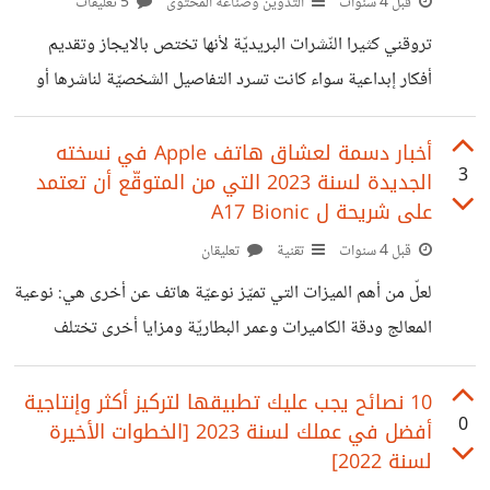
كما أخبرتك لتطوّر من ذاتك، يجب عليك: تحسين جودة حياتك :
قبل 4 سنوات
التدوين وصناعة المحتوى
5 تعليقات
مواقيت نومك، الرياضة، شرب كميات كافية من الماء، التخلص
تروقني كثيرا النّشرات البريديّة لأنها تختص بالايجاز وتقديم
من المنبهات والتدخين… التّخلص من إدمان السوشل ميديا
أفكار إبداعية سواء كانت تسرد التفاصيل الشخصيّة لناشرها أو
كانت تختص بمجال معيّن. مشاركة أفكارنا أمر رائع وهو الأمر
الذي شجّعني على إطلاق نشرتي البريديّة "نشرة ميرة" كل
أخبار دسمة لعشاق هاتف Apple في نسخته
3
الجديدة لسنة 2023 التي من المتوقّع أن تعتمد
أسبوعين… ✅ سيحتضن بريدك عدداً جديداً من نشرة ميرة
على شريحة ل A17 Bionic
يحمل لك: 📝 معلومة أشاركك في هذه الفقرة أي معلومة
قبل 4 سنوات
تقنية
تعليقان
صادفتها وأعجبتني في أي مجال كان (تقني، أدبي، علمي...) 💡
فكرة بصريّة البساطة عنوان الرّقي وفي هذه الفقرة سأشاركك
لعلّ من أهم الميزات التي تميّز نوعيّة هاتف عن أخرى هي: نوعية
أفكارا بصرية أكون قد رأيتها لغيري
المعالج ودقة الكاميرات وعمر البطاريّة ومزايا أخرى تختلف
أهميّتها من شخص لآخر. و في هذا الصّدد أطلّت الشركة المنتجة
لهواتف Iphone في إخر أيام سنة 2022 بأحد التّحسينات التي
10 نصائح يجب عليك تطبيقها لتركيز أكثر وإنتاجية
0
أفضل في عملك لسنة 2023 [الخطوات الأخيرة
من المفترض أن تتوفر عليها نسخة Iphone 15 لسنة 2023
لسنة 2022]
وهي عمر بطارية أفضل. حيث تعد شركة تصنيع شرائح Apple