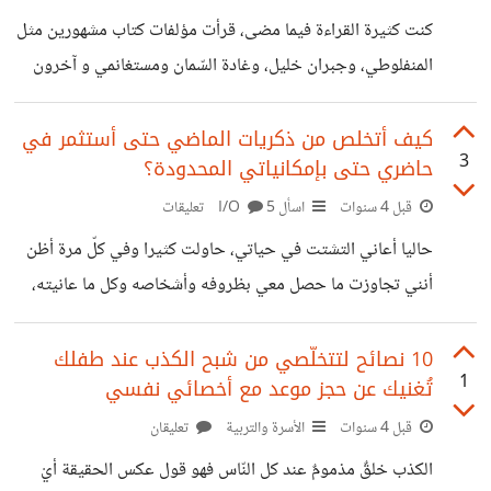
%D9%88%D8%A5/
%a8%d8%a9-
كنت كثيرة القراءة فيما مضى، قرأت مؤلفات كتاب مشهورين مثل
%d9%84%d9%84%d8%a5%d8%a8%d8%af%d8%
المنفلوطي، وجبران خليل، وغادة السّمان ومستغانمي و آخرون
a7%d8%b9-%d8%a8%d9%84-
غير معروفين كمولود فرعون و غيره. لكن في الآونة الأخيرة و
%d9%8a%d8%ac%d8%a8-
لأكون دقيقة منذ عامين أي بعد مرضي أصبحت لا أستطيع إكمال
كيف أتخلص من ذكريات الماضي حتى أستثمر في
%d8%b9%d9%84%d9%8a%d9%83-
3
حاضري حتى بإمكانياتي المحدودة؟
كتاب من خمسين صفحة وأنا التي كنت أقرأ أحيانا كتابا في يوم
%d8%a7%d9%84%d8%b9/
واحد. أشعر أن قدرتي على الإستيعاب السريع نضبت، لا أستطيع
قبل 4 سنوات
اسأل I/O
5 تعليقات
التّركيز أبدا، لذلك أهرب إلى الروايات بالعاميّة المصرية. هي لا
حاليا أعاني التشتت في حياتي، حاولت كثيرا وفي كلّ مرة أظن
تحتاج أي تركيز ونفس القصص تعاد غالبا. مللت
أنني تجاوزت ما حصل معي بظروفه وأشخاصه وكل ما عانيته،
لكن للأسف في كل مرّة أجدني أرجع لنفس العجلة. أجدني أدور
بين جلد ذاتي والندم على الكثير. كيف أتجاوز ماضيّ اللعين و كل
10 نصائح لتتخلّصي من شبح الكذب عند طفلك
1
تُغنيك عن حجز موعد مع أخصائي نفسي
الأشخاص الذين عرفتهم وأذاوني؟ لم لا أستطيع نسيان ما مضى
كما ينسى كلّ النّاس؟
قبل 4 سنوات
الأسرة والتربية
تعليقان
الكذب خلقٌ مذمومٌ عند كل النّاس فهو قول عكس الحقيقة أيْ