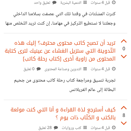
قبل 4 سنوات
التنمية البشرية
تعليق واحد
بزيادة كفاءة هواتفها مع الجيل القادم من السيليكون. نذكر أن
شركة Apple تعاقدت مع شركة تصنيع أشباه الموصلات
كثرت المشتّتات في وقتنا تلك التي عصفت بسلامنا الداخلي
التايوانية(the
وجعلتنا لا نستطيع التّركيز في مهامنا، إن كنت تريد التّخلص منها
إليك 10 نصائح يجب عليك تطبيقها لتركيز أكثر وإنتاجية أفضل
في عملك لسنة 2023.
تريد أن تصبح كاتب محتوى محترف؟ إليك هذه
0
التّدوينة التي ستزيل الغشاء عن عينيك لترى كتابة
https://nadiamiraghrb.wordpress.com/2022/12/
المحتوى من زاوية أخرى [كتاب رحلة كاتب]
21/10-
قبل 4 سنوات
التدوين وصناعة المحتوى
0 تعليق
%D9%86%D8%B5%D8%A7%D8%A6%D8%AD-
%D9%8A%D8%AC%D8%A8-
تجربة تنسيق ومراجعة كتاب رحلة كاتب محتوى من جحيم
%D8%B9%D9%84%D9%8A%D9%83-
البطالة إلى عالم الفريلانس
%D8%AA%D8%B7%D8%A8%D9%8A%D9%82%D
https://nadiamiraghrb.wordpress.com/2022/12/
9%87%D8%A7-
16/%d9%84%d8%a7-
كيف أسترجع لذة القراءة و أنا التي كنت مولعة
8
بالكتب و الكتّاب ذات يوم ؟
%D9%84%D8%AA%D8%B1%D9%83%D9%8A%D
%d8%aa%d9%83%d9%81%d9%8a-
8%B2-%D8%A3%D9%83%D8%AB%D8%B1-
%d8%a7%d9%84%d9%85%d9%88%d9%87%d8
قبل 4 سنوات
كتب وروايات
28 تعليق