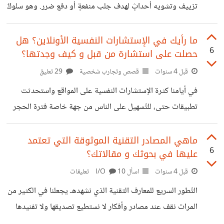
تزييف وتشويه أحداثٍ لهدف جلب منفعةٍ أو دفع ضرر. وهو سلوكٌ
كغيره من السّلوكيّات التي قد يكتسبها الأطفال، لأنّه في الحقيقة
لا وجود لطفلٍ كاذبٍ بالفطرة ولا بالوراثة حتّى، فالطّفل كالعجينة
ما رأيك في الإستشارات النفسية الأونلاين؟ هل
6
حصلت على استشارة من قبل و كيف وجدتها؟
يتشكّل بما يراه ويسمعه ويشعر به.
https://nadiamiraghrb.wordpress.com/2022/10/
قبل 4 سنوات
قصص وتجارب شخصية
29 تعليق
10/10-tips-to-get-rid-of-the-specter-of-lying-
في أيامنا كثرة الإستشارات النفسية على المواقع واستحدثت
when-your-child-keeps-you-from-booking-an-
تطبيقات حتى، للتّسهيل على الناس من جهة خاصة فترة الحجر
appointment-with-a-psychologist/
الصحي حيث حول معظم الناس أعمالهم المكتبية إلى أعمال اون
لاين، ومن جهة أخرى لإخفاء هويّة طالب الإستشارة. ففي
ماهي المصادر التقنية الموثوقة التي تعتمد
6
عليها في بحوثك و مقالاتك؟
مجتمعاتنا العربيّة أي شخص يزور أخصائي نفسي هو شخص
مجنون، لذلك يعزف الكثير من الذين يعانون من مشاكل نفسية
قبل 4 سنوات
اسأل I/O
10 تعليقات
عن زيارة أخصائي نفسي. كيف ترى مثل هذه الإستشارات
التّطور السريع للمعارف التقنية الذي نشهدهـ يجعلنا في الكثير من
النّفسية الأونلاين؟ وهل حصلت على مثل هذا النوع من
المرات نقف عند مصادر وأفكار لا نستطيع تصديقها ولا تفنيدها
الإنترنت؟ وكيف كانت تجربتك؟
خاصة مع توسّع الذكاء الاصطناعي، فما هي المصادر التقنية التي