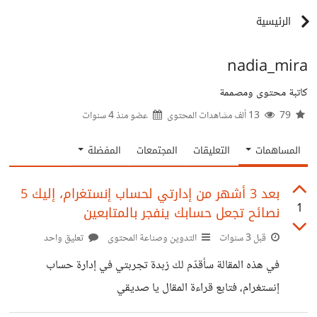
الرئيسية
nadia_mira
كاتبة محتوى ومصممة
79
13 ألف مشاهدات المحتوى
عضو منذ
4 سنوات
المساهمات
التعليقات
المجتمعات
المفضلة
بعد 3 أشهر من إدارتي لحساب إنستغرام، إليك 5
1
نصائح تجعل حسابك ينفجر بالمتابعين
قبل 3 سنوات
التدوين وصناعة المحتوى
تعليق واحد
في هذه المقالة سأقدّم لك زبدة تجربتي في إدارة حساب
إنستغرام، فتابع قراءة المقال يا صديقي
https://nadiamiraghrb.wordpress.com/2023/11/