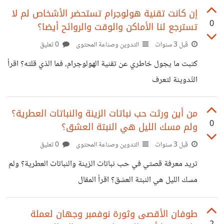
10/%d8%a8%d8%b9%d8%af-3-
إن كانت تقنية هولوجرام تستحضر الأشخاص لم لا
0
تسترجع لنا الأماكن والوقت والروائح أيضا؟
%d8%a3%d8%b4%d9%87%d8%b1-
%d9%85%d9%86-
قبل 3 سنوات
التدوين وصناعة المحتوى
0 تعليق
%d8%a5%d8%af%d8%a7%d8%b1%d8%aa%d9%
كتبت ما يجول خاطري عن تقنية الهولوجرام، فما الذي قلته؟ اقرأ
8a-%d9%84%d8%ad%d8%b3%d8%a7%d8%a8-
التّدوينة لتعرف
%d8%a5%d9%86%d8%b3%d8%aa%d8%ba%d8
https://nadiamiraghrb.wordpress.com/2023/11/
%b1%d8%a7%d9%85%d8%8c-
14/%d8%a5%d9%86-
من أين ورثت حب نباتات الزينة والنباتات العطرية؟
%d8%a5%d9%84%d9%8a/
0
ولم مسك الليل هي النبتة العشق؟
%d9%83%d8%a7%d9%86%d8%aa-
%d8%aa%d9%82%d9%86%d9%8a%d8%a9-
قبل 3 سنوات
التدوين وصناعة المحتوى
0 تعليق
%d9%87%d9%88%d9%84%d9%88%d8%ac%d8
تريد معرفة قصتي في حب نباتات الزينة والنباتات العطرية؟ ولم
%b1%d8%a7%d9%85-
مسك الليل هي النبتة العشق؟ اقرأ المقال
%d8%aa%d8%b3%d8%aa%d8%ad%d8%b6%d8
https://nadiamiraghrb.wordpress.com/2023/11/
%b1-
07/%d9%85%d9%86-%d8%a3%d9%8a%d9%86-
طوفان الأقصى وثورة نوفمبر وجهان لعملة