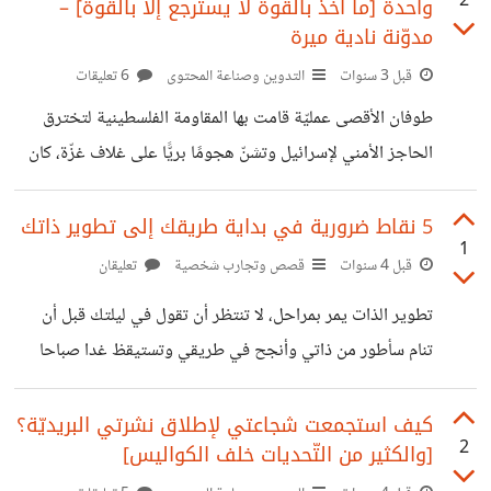
%d8%a7%d9%84%d8%a3%d8%b4%d8%ae%d8
2
واحدة [ما أخذ بالقوة لا يسترجع إلا بالقوة] –
%d9%88%d8%b1%d8%ab%d8%aa-
مدوّنة نادية ميرة
%a7%d8%b5/
%d8%ad%d8%a8-
قبل 3 سنوات
التدوين وصناعة المحتوى
6 تعليقات
%d9%86%d8%a8%d8%a7%d8%aa%d8%a7%d8
%aa-
طوفان الأقصى عمليّة قامت بها المقاومة الفلسطينية لتخترق
%d8%a7%d9%84%d8%b2%d9%8a%d9%86%d8
الحاجز الأمني لإسرائيل وتشنّ هجومًا بريًّا على غلاف غزّة، كان
%a9-
هذا الخبر الأبرز في كل الصحف العالمية ووسائل التواصل
%d9%88%d8%a7%d9%84%d9%86%d8%a8%d8
الاجتماعي ليوم 7 أكتوبر. أكمل المقال على مدوّنتي
5 نقاط ضرورية في بداية طريقك إلى تطوير ذاتك
1
%a7%d8%aa%d8%a7%d8%aa/
https://nadiamiraghrb.wordpress.com/2023/11/
قبل 4 سنوات
قصص وتجارب شخصية
تعليقان
05/the-november-revolution-and-the-al-aqsa-
تطوير الذات يمر بمراحل، لا تنتظر أن تقول في ليلتك قبل أن
flood-are-two-sides-of-the-same-coin-what-was-
تنام سأطور من ذاتي وأنجح في طريقي وتستيقظ غدا صباحا
taken-by-force-can-only-be-recovered-by-force/
لتقول هاي مرحى لقد تطوّرت، تعلمت بضع مهارات، وأصبحت
أعرف اخطائي ويا لحظي السعيد، لقد تجاوزتها أثناء نومي كليّا.
كيف استجمعت شجاعتي لإطلاق نشرتي البريديّة؟
2
[والكثير من التّحديات خلف الكواليس]
أبشرك صديقي أنّ هذا لن يحدث ولو كنت تملك مصباحا سحريّا.