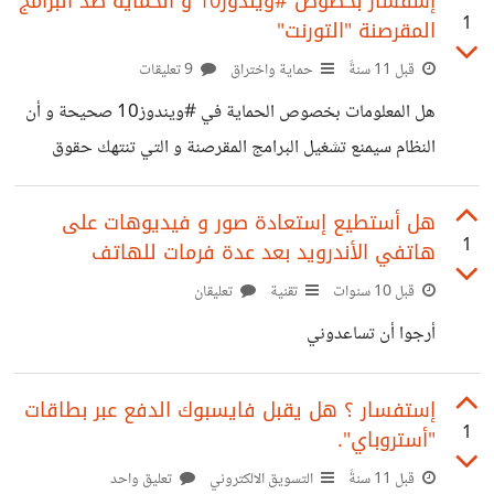
إسفسار بخصوص #ويندوز10 و الحماية ضد البرامج
1
المقرصنة "التورنت"
8%B1%D8%A9-%D9%84%D9%83%D9%86-2/
قبل 11 سنةً
حماية واختراق
9 تعليقات
هل المعلومات بخصوص الحماية في #ويندوز10 صحيحة و أن
النظام سيمنع تشغيل البرامج المقرصنة و التي تنتهك حقوق
النشر
هل أستطيع إستعادة صور و فيديوهات على
1
هاتفي الأندرويد بعد عدة فرمات للهاتف
قبل 10 سنوات
تقنية
تعليقان
أرجوا أن تساعدوني
إستفسار ؟ هل يقبل فايسبوك الدفع عبر بطاقات
1
"أستروباي".
قبل 11 سنةً
التسويق الالكتروني
تعليق واحد