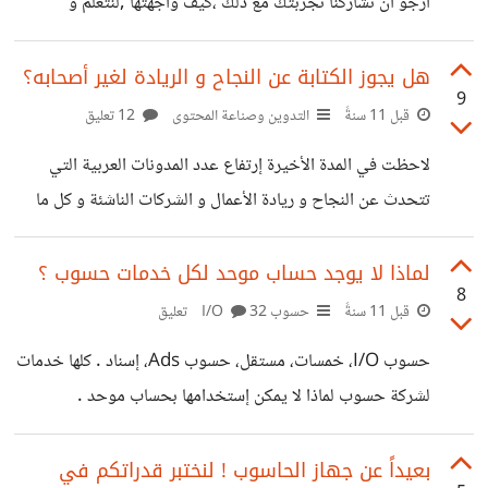
أرجو أن تشاركنا تجربتك مع ذلك ،كيف واجهتها ,لنتعلم و
نستخلص من ذلك نحن المبتدئين .
هل يجوز الكتابة عن النجاح و الريادة لغير أصحابه؟
9
قبل 11 سنةً
التدوين وصناعة المحتوى
12 تعليق
لاحظت في المدة الأخيرة إرتفاع عدد المدونات العربية التي
تتحدث عن النجاح و ريادة الأعمال و الشركات الناشئة و كل ما
يخص هذه الأمور لكن هل كل هؤلاء الكتاب و أصحاب المدونات
ناجحين و رواد أعمال
لماذا لا يوجد حساب موحد لكل خدمات حسوب ؟
8
قبل 11 سنةً
حسوب I/O
32 تعليق
حسوب I/O، خمسات، مستقل، حسوب Ads، إسناد . كلها خدمات
لشركة حسوب لماذا لا يمكن إستخدامها بحساب موحد .
بعيداً عن جهاز الحاسوب ! لنختبر قدراتكم في