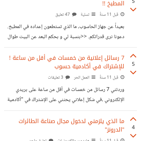
5
المطبخ !!
قبل 11 سنةً
تسلية
47 تعليق
بعيداً عن جهاز الحاسوب، ما الذي تستطعون إعداده في المطبخ.
دعونا نرى قدراتكم. <<بنسبة لي و بحكم البعد عن البيت طوال
5 سنوات الماضية تعلمت أن أطبخ عدة مأكولات مثل كسكسي،
مقرونة و سباغتي، مرقة بزلاء، عجة، شربة، المقليات>>
7 رسائل إعلانية من خمسات في أقل من ساعة !
5
للإشتراك في أكادمية حسوب
قبل 11 سنةً
العمل الحر
3 تعليقات
وردتني 7 رسائل من خمسات في أقل من ساعة على بريدي
الإلكتروني ،في شكل إعلاني يحثني على الإشتراك في "أكادمية
حسوب" لا تعبر عن تجربة مستخدم جميلة
ما الذي يلزمني لدخول مجال صناعة الطائرات
4
"الدرونز"
قبل 11 سنةً
هاردوير والكترونيات
تعليق واحد