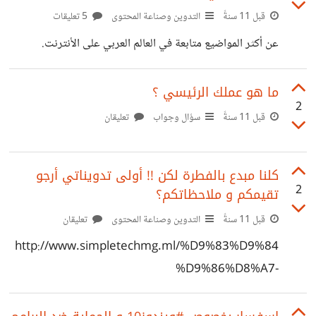
قبل 11 سنةً
التدوين وصناعة المحتوى
5 تعليقات
عن أكثر المواضيع متابعة في العالم العربي على الأنترنت.
ما هو عملك الرئيسي ؟
2
قبل 11 سنةً
سؤال وجواب
تعليقان
كلنا مبدع بالفطرة لكن !! أولى تدويناتي أرجو
2
تقيمكم و ملاحظاتكم؟
قبل 11 سنةً
التدوين وصناعة المحتوى
تعليقان
http://www.simpletechmg.ml/%D9%83%D9%84
%D9%86%D8%A7-
%D9%85%D8%A8%D8%AF%D8%B9-
%D8%A8%D8%A7%D9%84%D9%81%D8%B7%D