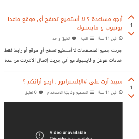
أرجو مساعدة ؟ لا أستطيع تصفح أي موقع ماعدا
1
يوتيوب و فايسبوك
قبل 11 سنةً
تقنية
تعليق واحد
جربت جميع المتصفحات لا أستطيع تصفح أي موقع أو رابط فقط
خدمات غوغل و فايسبوك مع أني جربت إتصال الأنترنت من عدة
نقاط و الإتصال جيد جربت الإتصال و التصفح من الهاتف و كل
شئ يعمل جيدا فقط من حاسوبي لا أستطيع
سبيد آرت على #الإلستراتور . أرجو أرائكم ؟
1
http://imgur.com/NbdfTro
قبل 11 سنةً
التصميم وقابليّة الاستخدام
0 تعليق