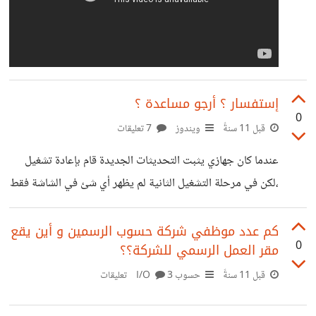
إستفسار ؟ أرجو مساعدة ؟
0
قبل 11 سنةً
ويندوز
7 تعليقات
عندما كان جهازي يثبت التحديثات الجديدة قام بإعادة تشغيل
،لكن في مرحلة التشغيل الثانية لم يظهر أي شئ في الشاشة فقط
شلطة هكذا (-) و إستغرق وقت و لم يشتغل ،فقمت بالإغلاق
الجهاز من زر الطاقة ثم شغلته لكن هنا المصيبة إشتغل الجهاز لكن
كم عدد موظفي شركة حسوب الرسمين و أين يقع
0
مقر العمل الرسمي للشركة؟؟
الشاشة بقت سوداء مضلمة و تركتها هكذا لبعض الوقت لكن دون
جدوى أرجو من لديه حل أن يساعدني ؟ مع العلم أني قمت
قبل 11 سنةً
حسوب I/O
3 تعليقات
بتثبيت ويندوز 10 مؤخرا و هذا أول تحديث يصلني.