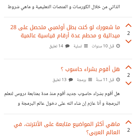
الذاتي من خلال الكورسات و المنصات التعليمية و ماهي شروط
التي يجب توفرها في الشخص لتعلم ؟
ما شعورك لو كنت بطل أولمبي متحصل على 28
2
ميدالية و محطم عدة أرقام قياسية عالمية
قبل 10 سنوات
تسلية
14 تعليق
هل أقوم بشراء حاسوب ؟
2
قبل 11 سنةً
برمجة
13 تعليق
هل أقوم بشراء حاسوب جديد أقوم منذ مدة بمتابعة دروس لتعلم
البرمجة و أنا عازم إن شاء الله على دخول عالم البرمجة و
التصميم الواب لكن حاسوبي تعطل و هي ليست المرة الأولى .كما
أنه أصبح قديما بعض الشئ فهل تنصحوني بشراء أخر جديد أم
ماهي أكثر المواضيع متابعة على الأنترنت، في
2
العالم العربي؟
أصلحه