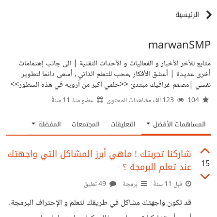
الرئيسية
marwanSMP
متابع للأخر الأخبار و الفعاليات و الأحداث التقنية | الى جانب إهتمامات
أخرى عديدة | أعشق الأفكار ,محب للتعلم الذاتي ، أسعى دائما لتطوير
نفسي |مصمم غرافيك مبتدئ <<حلمي أكبر من أرويه في هذه السطور>>
104
123 ألف مشاهدات المحتوى
عضو منذ
11 سنةً
المساهمات الأفضل
التعليقات
المجتمعات
المفضلة
شاركنا تجربتك ! ماهي أبرز المشاكل التي واجهتك
15
عند تعلم البرمجة ؟
قبل 11 سنةً
برمجة
49 تعليق
قد تكون واجهتك مشاكل في طريقك لتعلم و الإحتراف البرمجة.