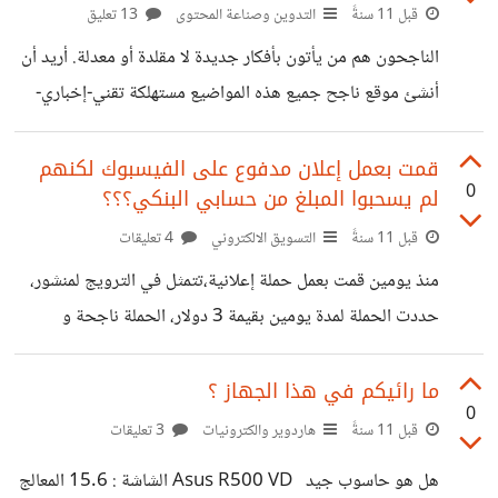
قبل 11 سنةً
التدوين وصناعة المحتوى
13 تعليق
الناجحون هم من يأتون بأفكار جديدة لا مقلدة أو معدلة. أريد أن
أنشئ موقع ناجح جميع هذه المواضيع مستهلكة تقني-إخباري-
ترفيهي-علمي-رياضي.
قمت بعمل إعلان مدفوع على الفيسبوك لكنهم
0
لم يسحبوا المبلغ من حسابي البنكي؟؟؟
قبل 11 سنةً
التسويق الالكتروني
4 تعليقات
منذ يومين قمت بعمل حملة إعلانية،تتمثل في الترويج لمنشور،
حددت الحملة لمدة يومين بقيمة 3 دولار، الحملة ناجحة و
التفاعل مع المنشور جيد، لكن لم يتم إقتطاع المبلغ من رصيد
بطاقتي، فرصيد لم يتغير كما قمت اليوم بإضافة مبلغ 6 دولار
ما رائيكم في هذا الجهاز ؟
0
للحملة و لن يتم سحبها من رصيدي كذلك . أين هي المشكلة ،هل
قبل 11 سنةً
هاردوير والكترونيات
3 تعليقات
ترى تكون هفوة من الفيسبوك .؟؟؟؟
هل هو حاسوب جيد Asus R500 VD الشاشة : 15.6 المعالج