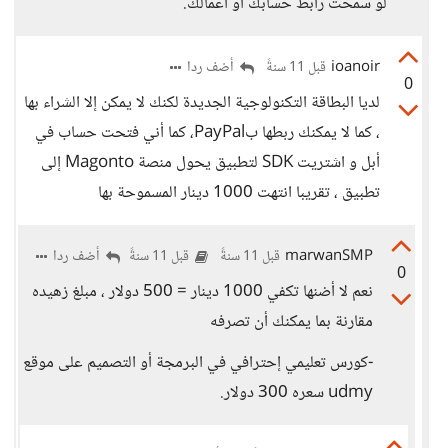
لو سمحت رابط حسابك أو أعمالك.
ioanoir
أضف ردا
قبل 11 سنةً
0
لديا البطاقة التكنولوجية الجديدة لكنك لا يمكن إلا الشراء بها
، كما لا يمكنك ربطها بPayPal، كما أني فتحت حساب في
أبل و اشتريت SDK لتطبيق يحول منصة Magonto إلى
تطبيق ، تقريبا انتهت 1000 دينار المسموحة بها
marwanSMP
أضف ردا
قبل 11 سنةً
قبل 11 سنةً
0
نعم لا أضنها تكفي 1000 دينار = 500 دولار ، مبلغ زهيده
مقارنة بما يمكنك أن تصرفه
-كورس تعليمي إحترافي في البرمجة أو التصميم على موقع
udmy سعره 300 دولار.