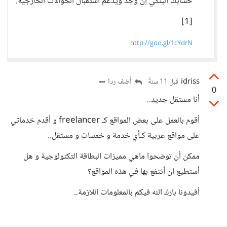
حسابك البنكي إن وُجد ويدعم استقبال الحوالات الخارجية.
[1]
http://goo.gl/1cYdrN
idriss
أضف ردا
قبل 11 سنةً
0
أنا مستقل جديد..
أقوم بالعمل على بعض المواقع كـ freelancer و أقدم خدماتي
على مواقع عربية كـأي خدمة و خمسات و مستقل..
ممكن أن توضحوا ماهي مميزات البطاقة التكنولوجية و هل
أستطيع ان أنتفع بها في هذه المواقع؟
أفيدونا بارك الله فيكم بالمعلومات اللازمة..