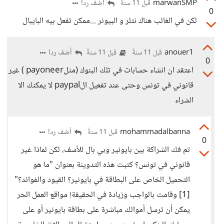
marwanSMP
أضف ردا
قبل 11 سنةً
0
لكن في الغالب هناك نتلر و البيونر ...ممكن تفعل بيه البايبال
anouer1
أضف ردا
قبل 11 سنةً
قبل 11 سنةً
0
اعتقد ان انشاء حسابات في تلك البنوك (مثلpayoneer ) غير
قانوني في تونس وحتى عند تفعيل الpaypal لا يمكنك الا
الشراء
mohammadalbanna
أضف ردا
قبل 11 سنةً
0
تم فك الشراكة بين بايونير وبي بال للأسف، لكن لماذا غير
قانوني في تونس؟ كتبت هذه التدوينة بعنوان "ما هو
التحميل الخاص على البطاقة في بايونير؟ القيود والفوائد؟"
[1] وقامت بالواجب وزيادة في الحقيقة! مواقع العمل الحر
يمكن أن ترسل أموالك مباشرة على بطاقة بايونير أو على