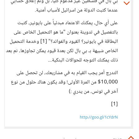
بي بال في فلسطين غير مدعوم كلياً، بل وتم إغلاق حسابي
عندما كتبت الدولة من اسرائيل لأسباب أمنية.
على أي حال، يمكنك الاعتماد مبدئياً على بايونير، كتبت
بالتفصيل في تدوينة بعنوان "ما هو التحميل الخاص على
البطاقة في بايونير؟ القيود والفوائد؟" [1] وخدمة التحميل
الخاص شبيهة بـ بي بال لكن بعدة قيود يمكن تجاوزها، ثم بعد
ذلك يمكنك التوجه للحوالات البنكية...
التدرج أمر يجب القيام به في مشاريعك، لن تحصل على
10,000$ من المرة الأولى! وقد يكون هناك حلول من نوع
آخر في تونس، من يدري :)
[1]
http://goo.gl/1cYdrN