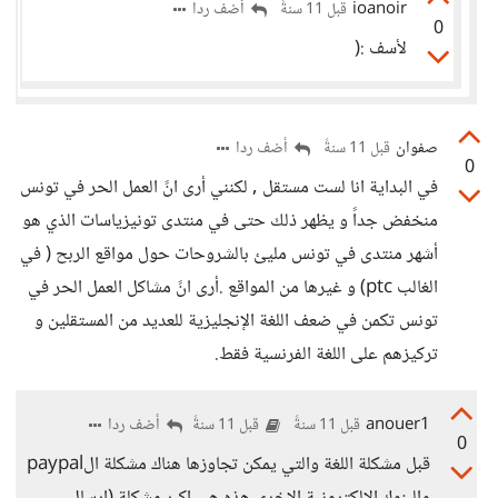
ioanoir
أضف ردا
قبل 11 سنةً
0
لأسف :(
صفوان
أضف ردا
قبل 11 سنةً
0
في البداية انا لست مستقل , لكنني أرى انً العمل الحر في تونس
منخفض جداً و يظهر ذلك حتى في منتدى تونيزياسات الذي هو
أشهر منتدى في تونس مليئ بالشروحات حول مواقع الربح ( في
الغالب ptc) و غيرها من المواقع .أرى انً مشاكل العمل الحر في
تونس تكمن في ضعف اللغة الإنجليزية للعديد من المستقلين و
تركيزهم على اللغة الفرنسية فقط.
anouer1
أضف ردا
قبل 11 سنةً
قبل 11 سنةً
0
قبل مشكلة اللغة والتي يمكن تجاوزها هناك مشكلة الpaypal