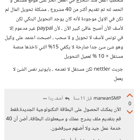
شخصيا أعمل منذ التخرج في العمل الحر على موقع مستقل و
الحمد لله تم تقديم أكثر من 40 مشروع ، مشكلة تحويل المال لم
تكن في الاول موجودة لأنه كان يوجد التحويل البنكي لكن
لأسف الأن أصبح عاقئ كبير الأن ، لأن paypal غير مدعوم إلا
في تونس لأسف لا تحويل و لا سحب ، اصبحت اعتمد على وكيل
وهو شئ سئ جدا صارحة لا يكفي 15% التي تاخذها منصة
مستقل + 10 % لعميل التحويل
جربت nettler لكن مستقل لا تعدمه ، بايونير نفس الشئ لا
يعمل
marwanSMP
أضف ردا
قبل 11 سنةً
0
الأن يمكنك الحصول على البطاقة التكنولوجية الجديدة،فقط
قم بتقديم ملف يشرح عملك و سيعطونك البطاقة، أضن أن 40
خدمة عمل جيد ولا أضنهم سيرفضون.