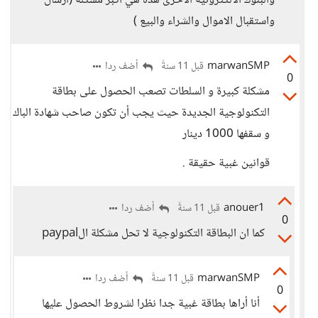
والبنوك الالكترونية الاخرى هذه هي اكبر مشكلة (ارسال
واستقبال الاموال والشراء والبيع )
marwanSMP
أضف ردا
قبل 11 سنةً
0
مشكلة كبيرة و السلطات تصعب الحصول على بطاقة
التكنولوجية الجديدة حيث يجب أن تكون صاحب شهادة الباك
و سقفها 1000 دينار
قوانين غبية حقيقة .
anouer1
أضف ردا
قبل 11 سنةً
0
كما ان البطاقة التكنولوجية لا تحل مشكلة الpaypal
marwanSMP
أضف ردا
قبل 11 سنةً
0
أنا أراها بطاقة غبية جدا نظرا لشروط الحصول عليها