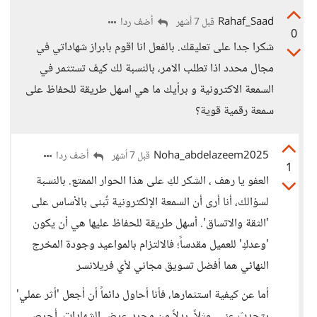
Rahaf_Saad
أضف ردا
قبل 7 أشهر
0
شكرا جدا على تعليقك. بالفعل انا اقوم بابراز شهاداتي في
مجال محدد اذا تطلب الامر، بالنسبة لك كيف تستثمر في
السمعة الاكترونية و برأيك ما هي اسهل طريقة للحفاظ على
سمعة رقمية قوية؟
Noha_abdelazeem2025
أضف ردا
قبل 7 أشهر
1
العفو يا رهف ، الشكر لكِ على هذا الحوار الممتع. بالنسبة
لسؤالك، أنا أرى أن السمعة الإلكترونية تُبنى بالأساس على
'الثقة والاتساق'. أسهل طريقة للحفاظ عليها هي أن يكون
'وعدكِ' للعميل مقدساً؛ فالالتزام بالمواعيد وجودة المخرج
النهائي هما أفضل تسويق مجاني لأي فريلانسر
​أما عن كيفية استثمارها، فأنا أحاول دائماً أن أجعل 'أثر عملي'
يتحدث عني. مثلاً، بدلاً من مجرد عرض الشهادات، أحرص