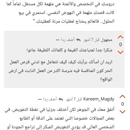
​دروسكِ في التخصص والأتمتة هي ملهمة لكل مستقل، تماماً كما
كانت قصتكِ ملهمة في النهوض النفسي. استمري في بيع
الحلول.. فالعالم يحتاج لعقليات مرنة كعقليتكِ."
مجهول
أضف ردا
قبل 7 أشهر
0
شكرا جدا لمتباعتك القيمة و كلماتك اللطيفة جانو!
اريد ان اسألك برأيك كيف كيف تتعامل مع تدني فرص العمل
الحر كون المنافسة فيه شرسة اكثر من العمل الثابت في ارض
الواقع؟
Kareem_Magdy
أضف ردا
قبل 7 أشهر
0
أتفق معك في الجوهر لكن أختلف جزئيا في نقطة التفويض. في
بعض المجالات خصوصا التي تعتمد على الدقة أو الطابع
الشخصي العالي قد يؤدي التفويض المبكر إلى تراجع الجودة أو