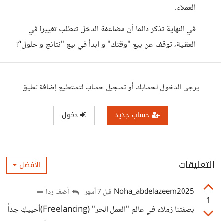
العملاء.
في النهاية تذكر دائما أن مضاعفة الدخل تتطلب تغييرا في
العقلية، توقف عن بيع "وقتك" و ابدأ في بيع "نتائج و حلول“!
يرجى الدخول لحسابك أو تسجيل حساب لتستطيع إضافة تعليق
حساب جديد
دخول
التعليقات
الأفضل
Noha_abdelazeem2025
أضف ردا
قبل 7 أشهر
1
بصفتنا زملاء في عالم "العمل الحر" (Freelancing)أحييكِ جداً