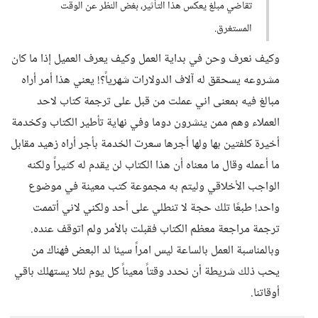
تقاضي مبلغ يعكس هذا التأثير، بغض النظر عن الوقت
المستغرق.
وكيف نعرف وحن في بداية العمل وكيف يعرف العميل إذا ما كان
مشروعه يسحقق له آلاف الدولارات شهرياً؟! يعني هذا أمر أراه
مبالغ فيه بمعنى اني عملت من قبل على ترجمة كتاب لاحد
العملاء وهم ممن ينشرون دوما وفي نهاية تأطير الكتاب وكخدمة
أخيرة كلفتين بها ولها أجرها سعرت الخدمة بأجر أراه زهيد مقابل
ما أعمله وقال ما معناه أن هذا الكتاب لن يقدم له كثيراً ولكنه
الواجب الأخلاقي وليتم به مجموعة كتب معينة في موضوع
واحد! طبعًا تلك حجة لا تنطلي على أحد ولكني لاني أتممت
ترجمة مراجعة معظم الكتاب فقبلت بالأمر ولم اتوقف عنده.
وبالمناسبة العمل بالساعة ليس امراً سيئا لد البعض فهناك من
يحب ذلك شريطة أن نحدد وقتاً معيناً كل يوم لئلا يستهلك باقي
أوقاتنا.