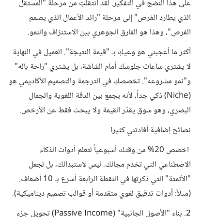
على هذا النضج في التفكير. لقد انتقلتِ من مرحلة "المستقل
الذي يطارد الفرص" إلى مرحلة "رائد الأعمال الذي يصمم
الفرص"، وهذا هو الفارق الجوهري بين الاستنزاف والنمو.
​أكثر ما أعجبني هو وعيكِ بـ "قيمة النتيجة". العميل في النهاية
لا يشتري ساعات جلوسك أمام الشاشة، بل يشتري "راحة باله"
و"نمو مشروعه". تخصصكِ في الترجمة والتصميم الأكاديمي هو
(Niche) ذكي جداً، لأنه يجمع بين الدقة اللغوية والجمال
البصري، وهو سوق يقدّر القيمة ولا يبحث فقط عن الأرخص.
​نصائح إضافية أفادتني كثيرا
​ اخصص 20% من وقتك أسبوعياً لتعلم أدوات الذكاء
الاصطناعي التي تخدم مجالك. ليس لاستبدالك، بل لجعل
"الأتمتة" التي ذكرتِها في النقطة الرابعة أسرع بـ 10 أضعاف.
(مثلاً: أدوات تدقيق لغوي متقدمة أو قوالب تصميم ديناميكية).
​2. بناء "الأصول الجانبية" (Passive Income) تحويل جزء