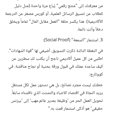
من معرفتك إلى "منتج رقمي" يُباع مرة واحدة (مثل دليل
للطلاب عن تنسيق الرسائل العلمية، أو كورس مصغر عن الترجمة
الأكاديمية). هذا يكسر حلقة "العمل مقابل المال" تماماً ويخلق
دخلاً وأنتِ نائمة.
​3. استثمار "السمعة" (Social Proof):
في النقطة الثالثة ذكرتِ التسويق، أضيفي لها "قوة الشهادات".
اطلبي من كل عميل أكاديمي ناجح أن يكتب لكِ سطرين عن
كيف ساعده عملك في قبول ورقة بحثية أو نجاح مناقشة. في
كووتارج:
خطتكِ ليست مجرد نصائح، بل هي دستور عمل لكل مستقل
يريد النجاة في اقتصاد الانتباه والتشتت الذي ناقشناه سابقاً.
تحويل العمل الحر من 'وظيفة بمدير غائم.مه‍ب' إلى 'بيزنس
حقيقي' هو أذكى استثمار قمتِ به."