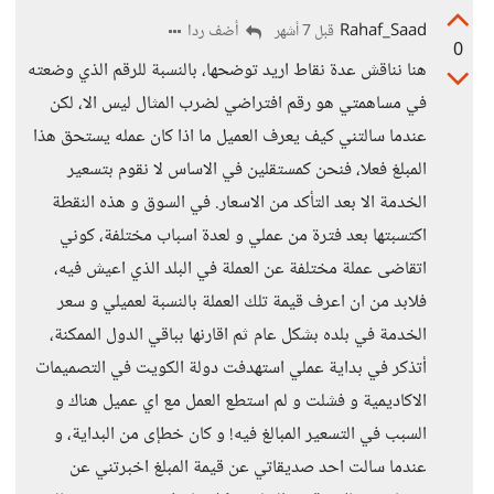
Rahaf_Saad
أضف ردا
قبل 7 أشهر
0
هنا نناقش عدة نقاط اريد توضحها، بالنسبة للرقم الذي وضعته
في مساهمتي هو رقم افتراضي لضرب المثال ليس الا، لكن
عندما سالتني كيف يعرف العميل ما اذا كان عمله يستحق هذا
المبلغ فعلا، فنحن كمستقلين في الاساس لا نقوم بتسعير
الخدمة الا بعد التأكد من الاسعار. في السوق و هذه النقطة
اكتسبتها بعد فترة من عملي و لعدة اسباب مختلفة، كوني
اتقاضى عملة مختلفة عن العملة في البلد الذي اعيش فيه،
فلابد من ان اعرف قيمة تلك العملة بالنسبة لعميلي و سعر
الخدمة في بلده بشكل عام ثم اقارنها بباقي الدول الممكنة،
أتذكر في بداية عملي استهدفت دولة الكويت في التصميمات
الاكاديمية و فشلت و لم استطع العمل مع اي عميل هناك و
السبب في التسعير المبالغ فيه! و كان خطإى من البداية، و
عندما سالت احد صديقاتي عن قيمة المبلغ اخبرتني عن