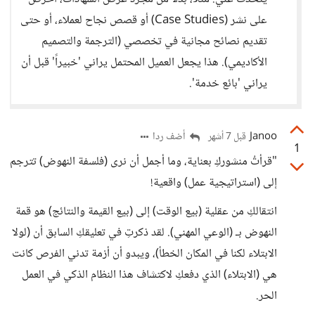
على نشر (Case Studies) أو قصص نجاح لعملاء، أو حتى
تقديم نصائح مجانية في تخصصي (الترجمة والتصميم
الأكاديمي). هذا يجعل العميل المحتمل يراني 'خبيراً' قبل أن
يراني 'بائع خدمة'.
Janoo
أضف ردا
قبل 7 أشهر
1
​"قرأتُ منشوركِ بعناية، وما أجمل أن نرى (فلسفة النهوض) تترجم
إلى (استراتيجية عمل) واقعية!
​انتقالكِ من عقلية (بيع الوقت) إلى (بيع القيمة والنتائج) هو قمة
النهوض بـ (الوعي المهني). لقد ذكرتِ في تعليقكِ السابق أن (لولا
الابتلاء لكنا في المكان الخطأ)، ويبدو أن أزمة تدني الفرص كانت
هي (الابتلاء) الذي دفعكِ لاكتشاف هذا النظام الذكي في العمل
الحر.