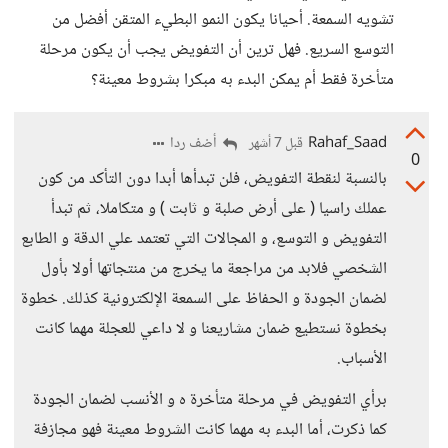
تشويه السمعة. أحيانا يكون النمو البطيء المتقن أفضل من
التوسع السريع. فهل ترين أن التفويض يجب أن يكون مرحلة
متأخرة فقط أم يمكن البدء به مبكرا بشروط معينة؟
Rahaf_Saad
أضف ردا
قبل 7 أشهر
0
بالنسبة لنقطة التفويض، فلن تبدأها أبدا دون التأكد من كون
عملك راسيا ( على أرض صلبة و ثابت ) و متكاملا، ثم تبدأ
التفويض و التوسع، و المجالات التي تعتمد علي الدقة و الطابع
الشخصي فلابد من مراجعة ما يخرج من منتجاتها أولا بأول
لضمان الجودة و الحفاظ على السمعة الإلكترونية كذلك. خطوة
بخطوة نستطيع ضمان مشاريعنا و لا داعي للعجلة مهما كانت
الأسباب.
برأي التفويض في مرحلة متأخرة ه و الأنسب لضمان الجودة
كما ذكرت، أما البدء به مهما كانت الشروط معينة فهو مجازفة