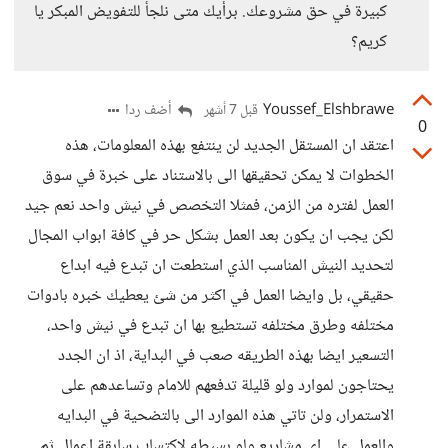
كبيرة في حق مشروعك. برأيك متى نلجأ للتفويض المبكر يا
كريم؟
Youssef_Elshbrawe
أضف ردا
قبل 7 أشهر
0
اعتقد ان المستقل الجديد لن ينتفع بهذه المعلومات، هذه
الخطوات لا يمكن تحقيقها الى بالاستناد على خبرة في سوق
العمل لفتره من الزمن، فمثلا التخصص في نيش واحد نعم جيد
لكن يجب ان يكون بعد العمل بشكل حر في كافة ابواب المجال
لتحديد النيش المناسب الذي استطعت ان تبدع فيه ابداع
حقيقي، بل وايضا العمل في اكثر من شئ يعطيك خبره بادوات
مختلفه وطرق مختلفه تستطيع بها ان تبدع في نيش واحد،
التسعير ايضا بهذه الطريقه صعب في البداية، اذ ان الجدد
يحتاجون لموارد ولو قليلة تدفعهم للامام وتساعدهم على
الاستمرار، ولن تاتي هذه الموارد الى بالتضحية في البدايه
والعمل على اي مشاريع ولو بسيطه لاكتساب سابقة اعمال ثم