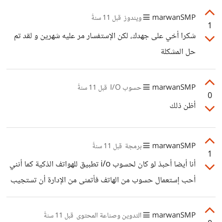
marwanSMP
ويندوز
قبل 11 سنةً
1
شكرا أخي على جهدك، لكن الإستفسار مر عليه شهرين و لقد تم
حل المشكلة
marwanSMP
حسوب I/O
قبل 11 سنةً
0
أظن ذلك
marwanSMP
برمجة
قبل 11 سنةً
1
أنا أيضا أحبذ لو كان لحسوب i/o تطبيق للهواتف الذكية كما أنني
أحب إستعمال حسوب من الهاتف فأتمنى من الإدارة أن تستجيب
لنا
marwanSMP
التدوين وصناعة المحتوى
قبل 11 سنةً