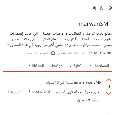
الرئيسية
marwanSMP
متابع للأخر الأخبار و الفعاليات و الأحداث التقنية | الى جانب إهتمامات
أخرى عديدة | أعشق الأفكار ,محب للتعلم الذاتي ، أسعى دائما لتطوير
نفسي |مصمم غرافيك مبتدئ <<حلمي أكبر من أرويه في هذه السطور>>
104
123 ألف مشاهدات المحتوى
عضو منذ
11 سنةً
المساهمات
التعليقات
المجتمعات
المفضلة
marwanSMP
تسلية
قبل 10 سنوات
0
مجرد تخيل لحظة فوز بلقب و عائلتك تشاهدك في المدرج هذا
الشعور لا يصدق