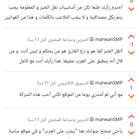
0
أحترم رأيك طبعا لكن من أساسيات نقل الخبر و المعلومة يجب
يتم بكل مصداقية و لا يجب التلاعب بالكلمات و هذا من القوانين
التي يجب أن يلتزم بها كل من يقوم بالأمر و أذكر مع كامل
إحترامي لك
marwanSMP
التدوين وصناعة المحتوى
قبل 11 سنةً
-1
أنقل الخبر كما هو و دع القارئ هو من يحكم و ليس أنت. و من
قال أنه ينطبق على العرب جميعا. هذا رأيك أنت مع كامل
إحترامي.
marwanSMP
التسويق الالكتروني
قبل 11 سنةً
1
مع أني لم أشتري يوما من الموقع لكني أحب هذه الشركة
marwanSMP
التدوين وصناعة المحتوى
قبل 11 سنةً
0
يأخي صحح عنوانك هنا "يجب على العرب" و في موقع ساسة