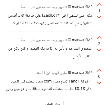
صاحبه)
marwanSMP
التدوين وصناعة المحتوى
قبل 11 سنةً
1
شكرا على تنبيهي أخي [@ZaidEd] على طريقة الرد، أضنني
أغفلتها و هي كما قلت تنظم الحوار فهمت قصده فقط أردت
أتطرق للمسألة.
marwanSMP
التدوين وصناعة المحتوى
قبل 11 سنةً
2
المحتوى المترجم لا بأس به إذا تم ذكر المصدر و كان بإذن من
الكاتب الأصلي .
marwanSMP
تطوير الويب
قبل 11 سنةً
0
Hiشركة 1and1 تقدم دمين com مجانا للمشتركين الجدد
تدفع 0.18$ أداءات للمنظمة العالمية للنطاقات و هو مبلغ رمزي
يتم إحتسابه على أي دمين يباع في العالم www.1and1.com
أنا إشتريت منه دمين البارحة و أضنه عرض محدود لأنه منذ