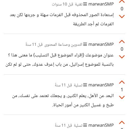
marwanSMP
تقنية
قبل 10 سنوات
0
إستعادة الصور المحذوفه قبل الفرمات سهلة و جربتها لكن بعد
الفرمات لم أجد الطريقة
marwanSMP
التدوين وصناعة المحتوى
قبل 11 سنةً
0
عنوان موضوعك (إقراء الموضوع قبل التسليب) ما معنى هذا ؟
بالنسبة للموضوع إسرائيل، من باب إعرف عدوك، حتى لو لم تكن
إسرائيل هي أمة الشركات الناشئة، فأضنها ستكون في المراتب
الخمسة الأولى،إسرائيل في مجال الصناعات الغذائية أو
marwanSMP
تسلية
قبل 11 سنةً
1
التكنولوجية أو العسكرية من الأوائل عالميا، إسرائيل في مجال
البعد عن الأهل، يعلم الكثير، و يجعلك تعتمد على نفسك، من
التعليم و البحث العلمي أفضل منا نحن العرب بكثير و إن بقينا
طبخ و غسيل الكثير من أمور الحياة.
ننكر هذا و نتحاشى الحديث عنه فلن نتقدم كما قلت إعرف عدوك
و ، إن لزم تعلم منه و خذ منه العلم
marwanSMP
تسلية
قبل 11 سنةً