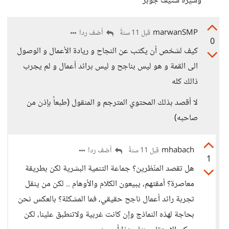
وسيرة ستيف جوبز
marwanSMP
أضف ردا
قبل 11 سنةً
0
كيف لشخص أن يكتب عن النجاح و ريادة الأعمال و الوصول
الى القمة و هو ليس بناجح و ليس برائد أعمال و لم يجرب
ذالك كله
لا أقصد بذلك المحتوي المترجم و المنقول (طبعاً بإذن من
صاحبه)
mhabach
أضف ردا
قبل 11 سنةً
1
هل تقصد المنّظرين؟ جماعة التنمية البشرية لكن بطريقة
معاصرة؟ أمقتهم، يبيعون الكلام والأوهام .. لكن من ينقل
تجربة رائد أعمال ناجح حقيقي، فما المشكلة؟ بالعكس نحن
بحاجة لهذه النماذج وإن كانت غربية ولاتنطبق علينا، لكن