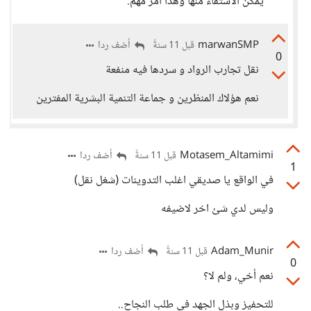
يمكن الاستقاء منها وهذا أمر مهم.
marwanSMP
أضف ردا
قبل 11 سنةً
0
نقل تجارب الرواد و سردها فيه منفعة
نعم هؤلاك المنظرين و جماعة التنمية البشرية المفترين
Motasem_Altamimi
أضف ردا
قبل 11 سنةً
1
في الواقع يا صديقي اغلب التدوينات (شغل نقل)
وليس لدي شئ اخر لاضيفه
Adam_Munir
أضف ردا
قبل 11 سنةً
0
نعم أخي، ولم لا؟
للتحفيز وبذل الجهد في طلب النجاح..