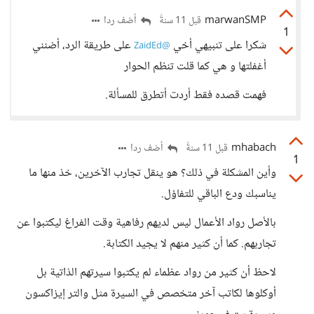
marwanSMP
أضف ردا
قبل 11 سنةً
1
شكرا على تنبيهي أخي
على طريقة الرد، أضنني
@ZaidEd
أغفلتها و هي كما قلت تنظم الحوار
فهمت قصده فقط أردت أتطرق للمسألة.
mhabach
أضف ردا
قبل 11 سنةً
1
وأين المشكلة في ذلك؟ هو ينقل تجارب الآخرين، خذ منها ما
يناسبك ودع الباقي للتفاؤل.
بالأصل رواد الأعمال ليس لديهم رفاهية وقت الفراغ ليكتبوا عن
تجاربهم. كما أن كثير منهم لا يجيد الكتابة.
لاحظ أن كثير من رواد عظماء لم يكتبوا سيرتهم الذاتية بل
أوكلوها لكاتب آخر متخصص في السيرة مثل والتر إيزاكسون