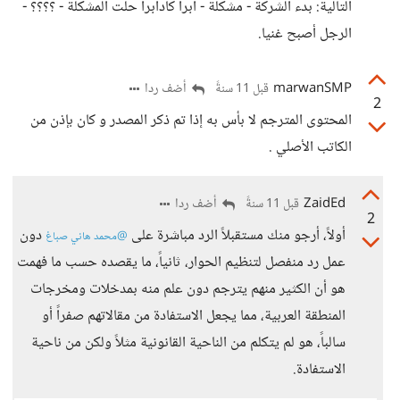
التالية: بدء الشركة - مشكلة - أبرا كادابرا حلت المشكلة - ؟؟؟؟ -
الرجل أصبح غنيا.
marwanSMP
أضف ردا
قبل 11 سنةً
2
المحتوى المترجم لا بأس به إذا تم ذكر المصدر و كان بإذن من
الكاتب الأصلي .
ZaidEd
أضف ردا
قبل 11 سنةً
2
أولاً، أرجو منك مستقبلاً الرد مباشرة على
دون
@محمد هاني صباغ
عمل رد منفصل لتنظيم الحوار، ثانياً، ما يقصده حسب ما فهمت
هو أن الكثير منهم يترجم دون علم منه بمدخلات ومخرجات
المنطقة العربية، مما يجعل الاستفادة من مقالاتهم صفراً أو
سالباً، هو لم يتكلم من الناحية القانونية مثلاً ولكن من ناحية
الاستفادة.