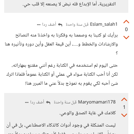
التقريرية، أما الإبداع فله نبض لا يصنعه إلا قلب حي.
Eslam_salah1
أضف ردا
قبل سنة واحدة
0
برأيك لو كتبنا به وصممنا به وفكرنا به واخذنا منه النصائح
والارشادات والخطط و....، أين قيمة العقل وأين دوره وتأثيره هنا
؟
حتى اليوم لم استخدمه في الكتابة رغم أنني مقتنع بمهاراته،
لكن أنا أحب الكتابة سواء في عملي أو الكتابة عموماً فلماذا اترك
شئ أحبه لكي يقوم به نموذج بدلاً عني ما المبرر هنا!
Maryomamari178
أضف ردا
قبل سنة واحدة
1
كلامك في غاية الصدق والوعي.
ليست المشكلة في وجود أدوات كالذكاء الاصطناعي، بل في أن