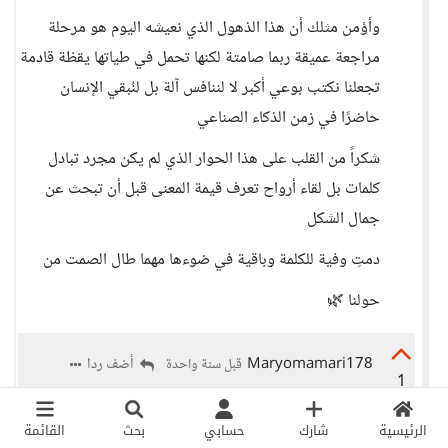
وأؤمن مثلك أن هذا الذهول الذي نعيشه اليوم هو مرحلة
مراجعة عميقة ربما صامتة لكنها تحمل في طياتها يقظة قادمة
تجعلنا نكتب بوعي أكبر لا لننافس آلة بل لنُبقي الإنسان
حاضرًا في زمن الذكاء الصناعي
شكراً من القلب على هذا الحوار الذي لم يكن مجرد تبادل
كلمات بل لقاء أرواح تعرف قيمة المعنى قبل أن تبحث عن
جمال الشكل
دمتِ وفية للكلمة وباقية في ضوءها مهما طال الصمت من
حولنا 🌿
Maryomamari178
أضف ردا
قبل سنة واحدة
1
تعليقك غمرني بدفءٍ خاص، يشبه تمامًا ما نشعر به عندما
نقرأ نصًّا صادقًا فنقول في سرّنا: "أخيرًا… هناك من يشعر
الرئيسية
شارك
حسابي
بحث
القائمة