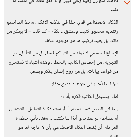
كلامك متوازن وفيه وعي كبير، وأنا أتفق معك في أغلب ما
قلت.
الذكاء الاصطناعي قوي جدًا في تنظيم الأفكار، وربط المواضيع،
وتقديم محتوى كثيف ومنسّق… لكنّه – كما قلت – لا يبتكر من
ذاته، بل يعيد تركيب ما هو موجود أساسًا.
الإبداع الحقيقي لا يُولد من التراكم فقط، بل من التأمل، من
التجربة، من إحساس الكاتب باللحظة. وهذه أشياء لا تُستخرج
من قواعد بيانات، بل من روح إنسان يفكر ويشعر.
سؤالك الأخير في جوهره عميق جدًا:
لماذا يستبدل الكاتب فكره بأداة؟
ربما لأن البعض فقد شغفه، أو أرهقته فكرة التفاعل والانتشار،
أو ببساطة لم يعد يرى أثرًا لما يكتب… وهنا، تأتي خطورة
المرحلة: أن يُقنعنا الذكاء الاصطناعي بأن لا حاجة لما هو
إنساني.