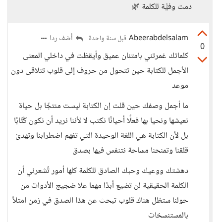
دمت وفيًّة للكلمة 🌿
Abeerabdelsalam
أضف ردا
قبل سنة واحدة
0
كلماتك غمرتني بامتنان عميق وأيقظت في داخلي المعنى
الأجمل للكتابة حين تتحول من حروف إلى قلوب تتلاقى دون
موعد
ما أجمل وصفك حين قلت إن الكتابة ليست منتجًا بل حياة
نعيشها ونحيا بها فعلًا أحيانًا نكتب لا لأننا نريد أن نكون كُتّابًا
بل لأن الكتابة هي اللغة الوحيدة التي تفهم اضطرابنا وتهدئ
قلقنا وتمنحنا مساحة نتنفس فيها بصدق
دهشتك ووعيك وحبك الصادق للكلمة كلها أمور تُشعرني أن
الكلمة الحقيقية لن تضيع أبدًا مهما علا ضجيج الأدوات من
حولنا ستظل هناك قلوب تبحث عن هذا الصدق في زمن امتلأ
بالمستنسخات