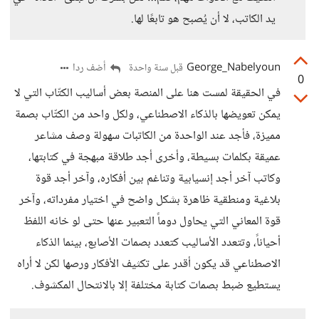
يد الكاتب، لا أن يُصبح هو تابعًا لها.
George_Nabelyoun
أضف ردا
قبل سنة واحدة
0
في الحقيقة لمست هنا على المنصة بعض أساليب الكتّاب التي لا
يمكن تعويضها بالذكاء الاصطناعي، ولكل واحد من الكتّاب بصمة
مميزة، فأجد عند الواحدة من الكاتبات سهولة وصف مشاعر
عميقة بكلمات بسيطة، وأخرى أجد طلاقة مبهجة في كتابتها،
وكاتب آخر أجد إنسيابية وتناغم بين أفكاره، وآخر أجد قوة
بلاغية ومنطقية ظاهرة بشكل واضح في اختيار مفرداته، وآخر
قوة المعاني التي يحاول دوماً التعبير عنها حتى لو خانه اللفظ
أحياناً، وتتعدد الأساليب كتعدد بصمات الأصابع، بينما الذكاء
الاصطناعي قد يكون أقدر على تكثيف الأفكار ورصها لكن لا أراه
يستطيع ضبط بصمات كتابة مختلفة إلا بالانتحال المكشوف.