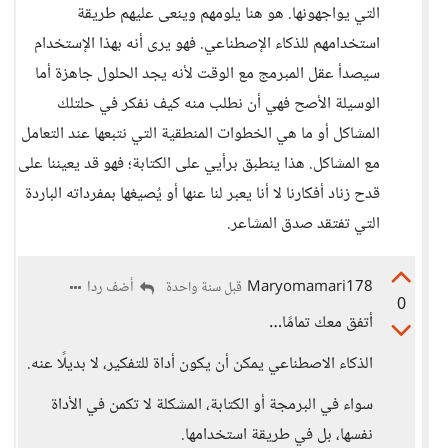
التي يواجهونها. هو هنا يلومهم وينعى عليهم طريقة
استخدامهم للذكاء الإصطناعي. فهو يرى أنه بهذا الإستخدام
سيصدأ عقل المبرمج مع الوقت لأنه يجد الحلول جاهزة أما
الوسيلة الأصح فهي أن نطلب منه كيف نفكر في حلتلك
المشاكل أو ما هي الخطوات المنطقية التي نتبعها عند التعامل
مع المشاكل. هذا ينطبق برأيي على الكتابة؛ فهو قد يعيننا على
قدح زناد أفكارنا لا أنا يعبر لنا عنها أو يُصيغها بمفرداته الباردة
التي تفتقد صدق المشاعر.
Maryomamari178
أضف ردا
قبل سنة واحدة
0
أتفق معك تمامًا…
الذكاء الاصطناعي يمكن أن يكون أداة للتفكير، لا بديلًا عنه.
سواء في البرمجة أو الكتابة، المشكلة لا تكمن في الأداة
نفسها، بل في طريقة استخدامها.