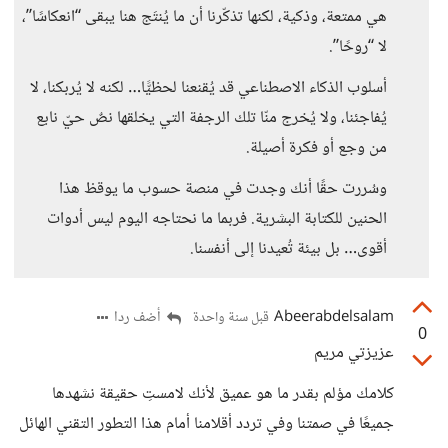
هي ممتعة، وذكية، لكنها تذكّرنا أن ما يُنتَج هنا يبقى “انعكاسًا”،
لا “روحًا”.
أسلوب الذكاء الاصطناعي قد يُقنعنا لحظيًّا… لكنه لا يُربكنا، لا
يُفاجئنا، ولا يُخرج منّا تلك الرجفة التي يخلقها نصٌ حيّ نابع
من وجع أو فكرة أصيلة.
وسُررت حقًا أنك وجدت في منصة حسوب ما يوقظ هذا
الحنين للكتابة البشرية. فربما ما نحتاجه اليوم ليس أدوات
أقوى… بل بيئة تُعيدنا إلى أنفسنا.
Abeerabdelsalam
أضف ردا
قبل سنة واحدة
0
عزيزتي مريم
كلامك مؤلم بقدر ما هو عميق لأنك لامستِ حقيقة نشهدها
جميعًا في صمتنا وفي تردد أقلامنا أمام هذا التطور التقني الهائل