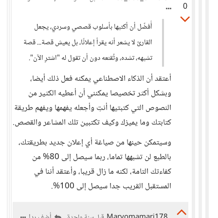
0
أُفضّل أن أكتبها بأسلوب قصصي وسردي، يجعل
القارئ لا يشعر أنه يقرأ إعلانًا، بل يعيش قصة... قصة
تشبهه، تشده، وتُقنعه دون أن تقول له "اشترِ الآن".
أعتقد أن الذكاء الاصطناعي يمكنه فعل ذلك أيضا،
وبشكل أكثر تخصيصا يمكنني أن أعطيه الكثير من
النصوص التي كتبتيها أنتِ وأجعله يفهمها ويفهم طريقة
كتابتك وما يميزك وكيف تكتبين تلك المشاعر والقصص.
وسيتمكن حينها من صياغة أي إعلان جديد بطريقتك،
بالطبع لن تشبهها تماما، ربما سيصل إلى 80% من
كفاءتك التامة، لكنه ما زال قريبا، وأعتقد أننا في
المستقبل القريب جدا سيصل إلى 100%.
Maryomamari178
أضف ردا
قبل سنة واحدة