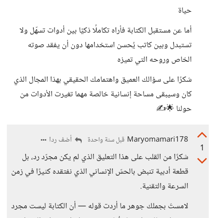
حياة
أما عن مستقبل الكتابة فأراه تكاملًا ذكيًا بين أدوات تسهّل ولا
تستبدل وبين كاتب يُحسن استخدامها دون أن يفقد صوته
الخاص وروحه التي تميزه
شكرًا على سؤالك العميق واهتمامك الحقيقي بهذا المجال الذي
كان وسيبقى مساحة إنسانية خالصة مهما تغيرت الأدوات من
حولنا 🌟✍️
Maryomamari178
أضف ردا
قبل سنة واحدة
1
شكرًا من القلب على هذا التعليق الذي لم يكن مجرّد رد، بل
قطعة أدبية تنبض بالحسّ الإنساني الذي نفتقده كثيرًا في زمن
السرعة والتقنية.
لامستَ بجملك جوهر ما أردت قوله — أن الكتابة ليست مجرد