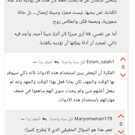
يتخلّى الإنسان عن ما يحب، فقط لأن هناك من يؤديه بدلاً عنه.
الكتابة، لمن يحبها، ليست مجرّد وسيلة إيصال… بل حالة
شعورية، وبصمة فكر، وانعكاس روح.
أما عن نفسي، فلا أرى مبررًا لأن أترك شيئًا أحبه، وأجد فيه
ذاتي، لمجرد أن أداة يمكنها أن تؤديه بكفاءة.
Eslam_salah1
أضف ردا
قبل سنة واحدة
0
الفكرة أن البعض يبرر استخدام هذه الادوات لأنه ذكي سيوفر
بها الوقت والجهد، لكن بماذا فعل بهذا الوقت والجهد ولله لم
يفعل أغلبهم شئ ولم يحدث سوى أنهم ساهموا في ضعف
مهاراتهم باستخدام هذه الأدوات
Maryomamari178
أضف ردا
قبل سنة واحدة
0
نعم، هذا هو السؤال الحقيقي الذي لا يُطرح كثيرًا: