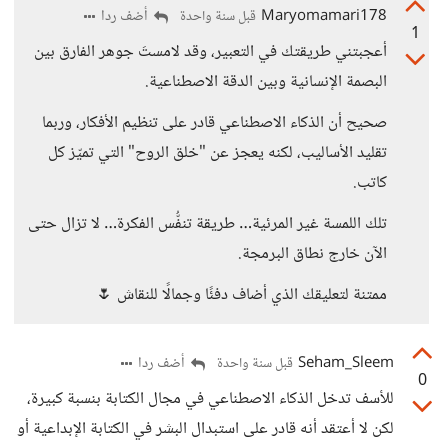
Maryomamari178
أضف ردا
قبل سنة واحدة
1
أعجبتني طريقتك في التعبير، وقد لامستَ جوهر الفارق بين
البصمة الإنسانية وبين الدقة الاصطناعية.
صحيح أن الذكاء الاصطناعي قادر على تنظيم الأفكار، وربما
تقليد الأساليب، لكنه يعجز عن "خلق الروح" التي تميّز كل
كاتب.
تلك اللمسة غير المرئية… طريقة تنفُّس الفكرة… لا تزال حتى
الآن خارج نطاق البرمجة.
ممتنة لتعليقك الذي أضاف دفئًا وجمالًا للنقاش 🌷
Seham_Sleem
أضف ردا
قبل سنة واحدة
0
للأسف تدخل الذكاء الاصطناعي في مجال الكتابة بنسبة كبيرة،
لكن لا أعتقد أنه قادر على استبدال البشر في الكتابة الإبداعية أو