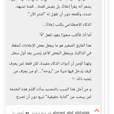
يشعر أنه يقرأ إعلانًا، بل يعيش قصة... قصة تشبهه،
تشده، وتُقنعه دون أن تقول له "اشترِ الآن".
الذكاء الاصطناعي يكتب إعلانًا...
أما أنا، فأكتب شعورًا يقود لفعل 💡
هذا الفارق الصغير هو ما يجعل بعض الإعلانات تُحفَظ
في الذاكرة، ويجعل البعض الآخر يُنسى بعد أول سطر.
ولهذا أؤمن أن أدوات الذكاء مفيدة، لكن فقط لمن يعرف
كيف يُدخل فيها شيئًا من "روحه"... أو من يعرف من
يُجيد ذلك ✨
و من أجل هذا السبب بالتحديد بدأت أقدّم هذه الخدمة
لمن يبحث عن "كتابة حقيقية" تبيع دون أن تصرخ
ahmed_abd_elkhalek
أضف ردا
قبل سنة واحدة