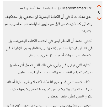
Maryomamari178
أضف ردا
قبل سنة واحدة
0
أتفق معك تمامًا في أن الكتابة البشرية لن تختفي، بل ستتكيّف
وتتطوّر كما تكيّفت من قبل مع ظهور الطباعة، ثم الحاسوب، ثم
الإنترنت.
لكنني أعتقد أن الخطر ليس في اختفاء الكتابة البشرية… بل
في فقدان قيمتها عند من يُنتجها أو يتلقّاها، بسبب الإفراط في
الاعتماد على أدوات تُنتج لنا كل شيء بسرعة.
الكتابة التي تبقى، في رأيي، هي تلك التي تحمل أثر صاحبها:
صوته، نظرته، انفعاله، سؤاله الصامت أو فرحه العابر.
الذكاء الاصطناعي قد يصيغ لنا نصًا، لكنه لا يطرح علينا أسئلة
من قلب الحياة، ولا يكتب من تجربة خاصّة، ولا يعرف كيف
يكون للنص نبضٌ خلف السطور.
التكيّف مع الأدوات مهم، نعم… لكن بشرط أن تبقى "الأداة" في