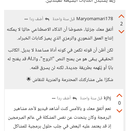
ربما يستبدل الكتابات البسيطة للمبتدئين.
Maryomamari178
أضف ردا
قبل سنة واحدة
2
أتفق معك جزئيًا، خصوصًا أن الذكاء الاصطناعي حاليًا لا يمكنه
إنتاج العمق الشعوري والرمزي الذي يميز كتابات الخبراء.
لكن أظن أن قوته تكمن في كونه أداة مساعدة لا بديل. الكاتب
الحقيقي يبقى هو من يمنح النص "الروح"، والـAI قد يفتح له
بابًا أو يُلهمه بطريقة جديدة، لكنه لن يسرق قلمه.
شكرًا على مشاركتك المحترمة والمثرية للنقاش 🌟
kjhj
أضف ردا
قبل سنة واحدة
0
نعم أتفق معك و بالأمس كنت أشاهد فيديو لأحد مشاهير
البرمجة وكان يتحدث عن نفس المشكلة في عالم المبرمجين
إذ قد يعتمد عليه البعض في جلب حلول برمجية للمشاكل