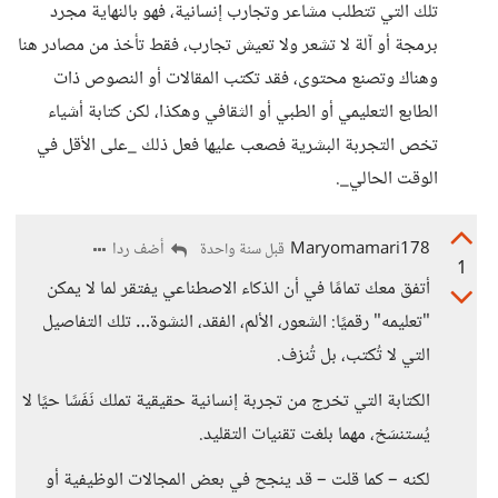
تلك التي تتطلب مشاعر وتجارب إنسانية، فهو بالنهاية مجرد
برمجة أو آلة لا تشعر ولا تعيش تجارب، فقط تأخذ من مصادر هنا
وهناك وتصنع محتوى، فقد تكتب المقالات أو النصوص ذات
الطابع التعليمي أو الطبي أو الثقافي وهكذا، لكن كتابة أشياء
تخص التجربة البشرية فصعب عليها فعل ذلك _على الأقل في
الوقت الحالي_.
Maryomamari178
أضف ردا
قبل سنة واحدة
1
أتفق معك تمامًا في أن الذكاء الاصطناعي يفتقر لما لا يمكن
"تعليمه" رقميًا: الشعور، الألم، الفقد، النشوة… تلك التفاصيل
التي لا تُكتب، بل تُنزف.
الكتابة التي تخرج من تجربة إنسانية حقيقية تملك نَفَسًا حيًا لا
يُستنسَخ، مهما بلغت تقنيات التقليد.
لكنه – كما قلت – قد ينجح في بعض المجالات الوظيفية أو