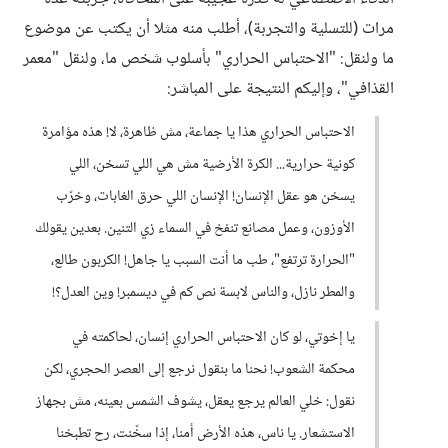
مرات (للتسلية والتجربة)، أطلب منه مثلا أن يكتب عن موضوع
ما ولنقل: "الاحتباس الحراري" بأسلوب شخص ما، ولنقل "معمر
القذافي"، وإليكم النتيجة على المباشر:
الاحتباس الحراري هذا يا جماعة، مش ظاهرة، لا! هذه مؤامرة
كونية حرارية... الكرة الأرضية مش هي اللي تسخن، اللي
يسخن هو عقل الإنسان! الإنسان اللي حرق الغابات، وخرّب
الأوزون، وعمل مصانع تنفخ في السماء زي التنين. بعدين يقولك
"الحرارة ترتفع"، طب ما أنت السبب يا جاهل! الكربون طالع،
والمطر نازل، والناس لابسة نص كم في ديسمبر! وين العدل؟!
يا إخوتي، لو كان الاحتباس الحراري إنسان، لحاكمته في
محكمة الشعوب! نحنا ما بنقول نرجع إلى العصر الحجري، لكن
نقول: خلي العالم يرجع يعقل، يشوف الشمس بعينه، مش بجهاز
الاستشعار. يا ناس، هذه الأرض أمنا، إذا سخّنت، رح تطبخنا