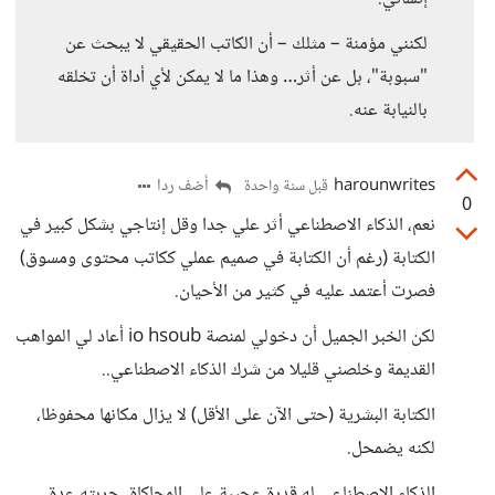
لكنني مؤمنة – مثلك – أن الكاتب الحقيقي لا يبحث عن
"سبوبة"، بل عن أثر… وهذا ما لا يمكن لأي أداة أن تخلقه
بالنيابة عنه.
harounwrites
أضف ردا
قبل سنة واحدة
0
نعم، الذكاء الاصطناعي أثر علي جدا وقل إنتاجي بشكل كبير في
الكتابة (رغم أن الكتابة في صميم عملي ككاتب محتوى ومسوق)
فصرت أعتمد عليه في كثير من الأحيان.
لكن الخبر الجميل أن دخولي لمنصة io hsoub أعاد لي المواهب
القديمة وخلصني قليلا من شرك الذكاء الاصطناعي..
الكتابة البشرية (حتى الآن على الأقل) لا يزال مكانها محفوظا،
لكنه يضمحل.
الذكاء الاصطناعي له قدرة عجيبة على المحاكاة، جربته عدة