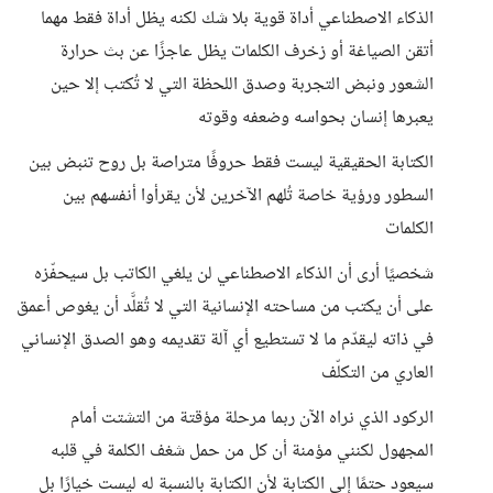
الذكاء الاصطناعي أداة قوية بلا شك لكنه يظل أداة فقط مهما
أتقن الصياغة أو زخرف الكلمات يظل عاجزًا عن بث حرارة
الشعور ونبض التجربة وصدق اللحظة التي لا تُكتب إلا حين
يعبرها إنسان بحواسه وضعفه وقوته
الكتابة الحقيقية ليست فقط حروفًا متراصة بل روح تنبض بين
السطور ورؤية خاصة تُلهم الآخرين لأن يقرأوا أنفسهم بين
الكلمات
شخصيًا أرى أن الذكاء الاصطناعي لن يلغي الكاتب بل سيحفّزه
على أن يكتب من مساحته الإنسانية التي لا تُقلَّد أن يغوص أعمق
في ذاته ليقدّم ما لا تستطيع أي آلة تقديمه وهو الصدق الإنساني
العاري من التكلّف
الركود الذي نراه الآن ربما مرحلة مؤقتة من التشتت أمام
المجهول لكنني مؤمنة أن كل من حمل شغف الكلمة في قلبه
سيعود حتمًا إلى الكتابة لأن الكتابة بالنسبة له ليست خيارًا بل