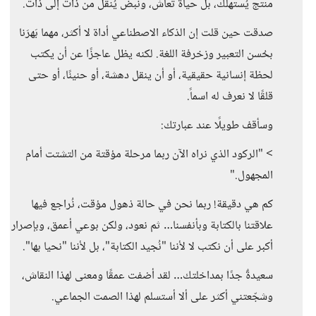
منتج يُستهلك، بل حياة تُعاش، ونبض يُنقل من ذات إلى ذات.
صدقت حين قلت إن الذكاء الاصطناعي أداة لا أكثر، مهما بَهرَنا
بحُسن التعبير وزخرفة اللغة. لكنه يظل عاجزًا عن أن يكتب
لحظة إنسانية حقيقية، أو أن ينقل دهشة، أو حنينًا، أو حتى
قلقًا لا نعرف له اسماً.
وسأقف طويلًا عند عبارتك:
> "الركود الذي نراه الآن ربما مرحلة مؤقتة من التشتت أمام
المجهول."
كم هي دقيقة! ربما نحن في حالة ذهول مؤقت، نُراجع فيها
علاقتنا بالكتابة وبأنفسنا… ثم نعود، ولكن بوعي أعمق، وبإصرار
أكبر على أن نكتب لا لأننا "نُجيد الكتابة"، بل لأننا "نحيا بها".
سعيدةٌ جدًا بمداخلتك… لقد أضفت عمقًا ومعنى لهذا النقاش،
وشجّعتني أكثر على ألا أستسلم لهذا الصمت الجماعي.