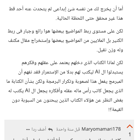
أما أن يخرج لك من نفسه شئ إبداعى لم يتحدث عنه أحد قط
هذا غير محقق حتى اللحظة الحالية.
لكن على مستوى ربط المواضيع ببعضها هوا رائع وجبار فى ربط
الكثير بل الملايين من المواضيع ببعضها وإستخراج مقال مكثف
وله وزن ثقيل.
لكن لماذا الكتاب الذى دخلهم يعتمد على عقلهم وفكرهم
يستبدلوا ال AI ليكتب لهم بدلا من الإستمرار فقد نفهم أن
المبرمج يفعل هذا لصعوبة وتكرار البرمجة ولكن بشأن الكتابة ما
الذى يجعل كاتب رأس ماله عقله وأفكاره يجعل ال AI يكتب له
بغض النظر عن هؤلاء الكتاب الذين يبحثون عن السبوبة دون
القيمة؟!
Maryomamari178
أضف ردا
قبل سنة واحدة
1