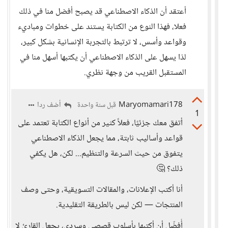
أعتقد أن الذكاء الاصطناعي قد يصبح أفضل منا في ذلك
فعلا، فهذا النوع من الكتابة يستند على خطوات ومباديء
وقواعد وأسس، لا ترتبط بالتجربة الإنسانية بشكل كبير،
لذا يسهل على الذكاء الاصطناعي أن يكتبها أسهل منا في
المستقبل القريب من وجهة نظري.
Maryomamari178
أضف ردا
قبل سنة واحدة
1
أتفق معك جزئيًا، فعلاً كثير من أنواع الكتابة تعتمد على
قواعد وأساليب ثابتة، مما يجعل الذكاء الاصطناعي
يتفوق من حيث السرعة والتنظيم... لكن، هل يكفي
ذلك؟ 🤔
أنا أكتب الإعلانات، والمقالات التسويقية، وحتى وصف
المنتجات — لكن ليس بالطريقة التقليدية.
أُفضّل أن أكتبها بأسلوب قصصي وسردي، يجعل القارئ لا