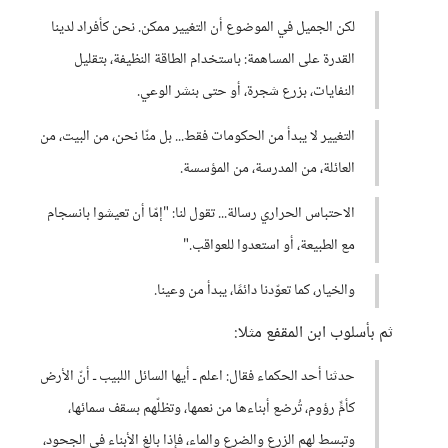
لكن الجميل في الموضوع أن التغيير ممكن. نحن كأفراد لدينا
القدرة على المساهمة: باستخدام الطاقة النظيفة، بتقليل
النفايات، بزرع شجرة، أو حتى بنشر الوعي.
التغيير لا يبدأ من الحكومات فقط... بل منّا نحن، من البيت، من
العائلة، من المدرسة، من المؤسسة.
الاحتباس الحراري رسالة... تقول لنا: "إمّا أن تعيشوا بانسجام
مع الطبيعة، أو استعدوا للعواقب."
والخيار، كما تعوّدنا دائمًا، يبدأ من وعينا.
ثم بأسلوب ابن المقفع مثلا:
حدثنا أحد الحكماء فقال: اعلم ـ أيها السائل اللبيب ـ أنّ الأرض
كأمٍّ رؤوم، تُرضع أبناءها من نعمها، وتظلّهم بسقف سمائها،
وتبسط لهم الزرع والضرع والماء، فإذا بالغ الأبناء في الجحود،