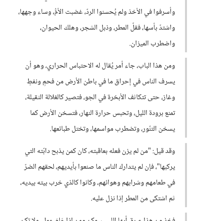
وأسرفوا في الأخذ ولم يُحسنوا الردّ، غضبت الأمُّ، وساء وجهها،
واشتدّ بأسها، فقلّ المطر، وذبل الشجر، وهلك الحيوان،
واضطرب الميزان.
ومن هذا الباب، جاء أمر يُقال له الاحتباس الحراري، وهو أن
يسرف الناس في إحراق ما في باطن الأرض من فحمٍ ونفطٍ
وغاز، حتى تتكاثف الأبخرة في الجو، فتصير كالغلالة الثقيلة،
تمنع برودة الليل، وتحبس حرارة النهار، فتسخن الأرض كما
يسخن التنّور، وتضطرب مواسمها، وتختل طبائعها.
وقد قيل: "من لم يزن فعله بعاقبته، كان كمن يذبح دابّته التي
يركبها"، فإن لم يتدارك الناس ما صنعوا بأيديهم، لحقهم الضرّ
في طعامهم وشرابهم وهوائهم، وكانوا كالذي خرب بيته بيديه،
ثم اشتكى من المطر إذا نزل عليه.