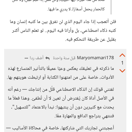
فخذ من هذا عبرة، أيها اللبيب، وكن ممن إذا عَلِمَ عمِل، ولا تكن
كالحمار يحمل أسفارًا، لا يدري ما فيها.
فلن أتعجب إذا جاء اليوم الذي لن نفرق بين ما كتبه إنسان وما
كتبه ذكاء اصطناعي، بل وأرانا فيه اليوم.. لو تعلم الناس أكثر
بقليل عن طريقة التحكم فيه.
Maryomamari178
أضف ردا
قبل سنة واحدة
1
ما ذكرته في تعليقك يعكس وعيًا عميقًا بالتأثير المتسارع لهذه
الأدوات، خاصة على من امتهنوا الكتابة أو ارتبطت هويتهم بها.
لفتني قولك إن الذكاء الاصطناعي قلّل من إنتاجك — رغم أنه
في الأصل أداة كان يُفترض أن تعين لا أن تُطفئ. وهذا فعلاً ما
يحدث مع كثيرين دون أن ينتبهوا: نبدأ بالاعتماد "للتسهيل"،
فننتهي بتراجع الدافع والمهارة معًا.
أعجبتني تجاربك التي شاركتها، خاصة في محاكاة الأساليب —