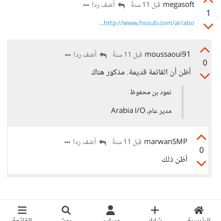
megasoft
أضف ردا
قبل 11 سنةً
1
http://www.hsoub.com/ar/abo...
moussaoui91
أضف ردا
قبل 11 سنةً
0
أظن أن القائمة قديمة. مذكور هناك
ثمود بن محفوظ
مدير عام، Arabia I/O
marwanSMP
أضف ردا
قبل 11 سنةً
0
أظن ذلك
الرئيسية
شارك
حسابي
بحث
القائمة