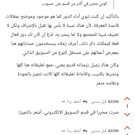
كوني محرر في أكثر من قسم على حسوب.
بالتأكيد إن كنت تنوي أداء الدور كما هو موجود وموضح بمقالات
قاعدة المعرفة، لأن هناك نسبة لا بأس بها تقبل بالإشراف ولكن لا
تضيف شيئا للمجتمع ولا لما ينشر به، لذغ إن كان لك دور فعال
فعلا فيمكنك ذكر ذلك، أعرف زملاء يستخدمون حساباتهم هنا
بمعرض أعمالهم على مستقل كنوع من التسويق الذاتي.
وكان هناك زميل بزمناته قديم يعني، جمع تعليقاته هنا كلها
ونشرها بكتيب، وللأمانة تعليقاته كلها كانت تتميز بالجودة
ونقاشه مثمر
azow
أضف ردا
قبل سنتين
1
صرت محررا في قسم التسويق الإلكتروني، أشعر بالتميز!.
azow
أضف ردا
قبل سنتين