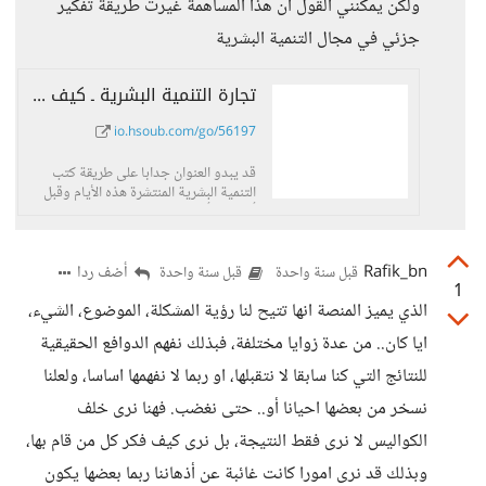
ولكن يمكنني القول ان هذا المساهمة غيرت طريقة تفكير
جزئي في مجال التنمية البشرية
تجارة التنمية البشرية ـ كيف أصبحت مدرب تنمية بشرية بدون شهادة أو خبرة. - حسوب...
io.hsoub.com/go/56197
قد يبدو العنوان جدابا على طريقة كتب
التنمية البشرية المنتشرة هذه الأيام وقبل
أن تطلق أحكامك
Rafik_bn
أضف ردا
قبل سنة واحدة
قبل سنة واحدة
1
الذي يميز المنصة انها تتيح لنا رؤية المشكلة، الموضوع، الشيء،
ايا كان.. من عدة زوايا مختلفة، فبذلك نفهم الدوافع الحقيقية
للنتائج التي كنا سابقا لا نتقبلها، او ربما لا نفهمها اساسا، ولعلنا
نسخر من بعضها احيانا أو.. حتى نغضب. فهنا نرى خلف
الكواليس لا نرى فقط النتيجة، بل نرى كيف فكر كل من قام بها،
وبذلك قد نرى امورا كانت غائبة عن أذهاننا ربما بعضها يكون