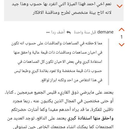
نعم اخي احمد فهذا الميزة التي انفرد بها حسوب وهذا جيد
لانه اتاح بيئة متخصص لطرح ومناقشة الافكار
demane
أضف ردا
قبل سنة واحدة
1
مما لاحظته في المساهمات والمناقشات على حسوب انه تكون
في احيان مساهمات ومناقشات ذات قيمة عالية واحقق منها
استفادة كبري وفي بعض الاحيان تكون كل المساهمات في
حسوب ذات قيمة منخفضة ولا تعود بفائدة كبري وطبعا ليس
في هذا انتقاص من احد ولكنه ابراز لواقع.
يعتمد على مايرضي ذوق القاريء فليس الجميع مبرمجين ، كتابا،
أو حتى مختصين في المجال الذين يكتبون عنه ، ربما مجرد
ناقلين للفكرة، ما قد يراه أحدهم مفيدا وكما أشارت حضرتكم
واحقق منها استفادة كبري
يعتمد على الدافع، توجد العديد من
المجتمعات كما يمكنك انشاء مجتمعك الخاص حين تستوفي