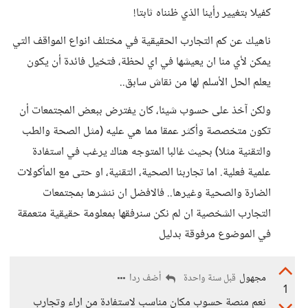
كفيلا بتغيير رأينا الذي ظنناه ثابتا!
ناهيك عن كم التجارب الحقيقية في مختلف انواع المواقف التي
يمكن لأي منا ان يعيشها في اي لحظة، فتخيل فائدة أن يكون
يعلم الحل الأسلم لها من نقاش سابق..
ولكن آخذ على حسوب شيئا، كان يفترض ببعض المجتمعات أن
تكون متخصصة وأكثر عمقا مما هي عليه (مثل الصحة والطب
والتقنية مثلا) بحيث غالبا المتوجه هناك يرغب في استفادة
علمية فعلية. اما تجاربنا الصحية، التقنية، او حتى مع المأكولات
الضارة والصحية وغيرها.. فالافضل ان ننشرها بمجتمعات
التجارب الشخصية ان لم نكن سنرفقها بمعلومة حقيقية متعمقة
في الموضوع مرفوقة بدليل
مجهول
أضف ردا
قبل سنة واحدة
1
نعم منصة حسوب مكان مناسب لاستفادة من اراء وتجارب