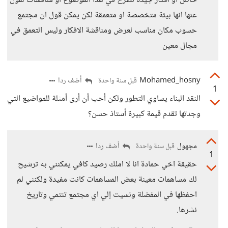
خاص او افكار جيدة تطرح في هذا الموضوع او مناقشات لقول
عنها انها بيئة متخصصة او متعمقة لكن يمكن قول ان مجتمع
حسوب مكان مناسب لعرض ومناقشة الافكار وليس التعمق في
مجال معين
Mohamed_hosny
أضف ردا
قبل سنة واحدة
1
النقد البناء يساوي التطور ولكن أحب أن أرى أمثلة للمواضيع التي
وجدتها تقدم قيمة كبيرة أستاذ حسن؟
مجهول
أضف ردا
قبل سنة واحدة
1
حقيقة اخي حمادة انا لا املك رصيد كافي يمكنني به ترشيح
لك مساهمات معينة بعض المساهمات كانت مفيدة ولكنني لم
احفظها في المفضلة ونسيت إلي اي مجتمع تنتمي وتاريخ
نشرها.