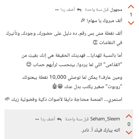
مجهول
أضف ردا
قبل سنة واحدة
1
ألف مبروك يا سهام! 🎉
ألف نقطة مش بس رقم، ده دليل على حضورك، وجودك، وتأثيرك
في النقاشات 👏
أما بالنسبة للهدايا… فهديتك الحقيقة هي إنك بقيتِ من
"القدّامى" اللي لما يردوا، بيتحسب لرأيهم حساب 😌
ومين عارف؟ يمكن لما توصلي 10,000 نقطة يبعتولك
"روبوت" صغير يكتب بدل عنك 😁🤖
استمري… المنصة محتاجة دايمًا لأصوات ذكية وفضولية زيك 🌱
Seham_Sleem
أضف ردا
قبل سنة واحدة
0
الله يبارك فيك أ. نادر.