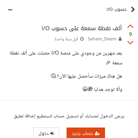
حسوب I/O
ألف نقطة سمعة على حسوب I/O
9
Seham_Sleem
قبل سنة واحدة
بعد شهرين من وجودي على منصة I/O حصلت على ألف نقطة
سمعة 🎉
هل هناك ميزات سأحصل عليها الآن؟ 🤔
وألا توجد هدايا 🎁😁
يرجى الدخول لحسابك أو تسجيل حساب لتستطيع إضافة تعليق
حساب جديد
دخول