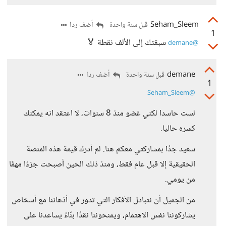
Seham_Sleem
أضف ردا
قبل سنة واحدة
1
سبقتك إلى الألف نقطة 🏅
@demane
demane
أضف ردا
قبل سنة واحدة
1
@Seham_Sleem
لست حاسدا لكني غضو منذ 8 سنوات، لا اعتقد انه يمكنك
كسره حاليا.
سعيد جدًا بمشاركتي معكم هنا. لم أدرك قيمة هذه المنصة
الحقيقية إلا قبل عام فقط، ومنذ ذلك الحين أصبحت جزءًا مهمًا
من يومي.
من الجميل أن نتبادل الأفكار التي تدور في أذهاننا مع أشخاص
يشاركوننا نفس الاهتمام، ويمنحوننا نقدًا بنّاءً يساعدنا على