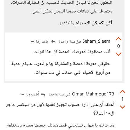
التطور. نحن لا نتبادل الحديث فحسب، بل نتشارك الخبرات،
ونتعرف على ثقافات بعضنا البعض بشكل أعمق.
أكنّ لكم كل الاحترام والتقدير.
Seham_Sleem
أضف ردا
قبل سنة واحدة
0
أنت محظوظ لمعرفتك المنصة كل هذا الوقت.
حقيقي معرفة المنصة والمشاركة بها والتعرف عليكم جميعًا
من أروع الأشياء التي حدثت لي منذ سنوات.
Omar_Mahmoud173
أضف ردا
قبل سنة واحدة
1
أعتقد أن على إدارة حسوب تجهيز نفسها لأول من سيكسر حاجز
ال١٠٠ ألف😅
مبارك لكِ يا سهام، تستحقي فمساهماتك جميعها مميزة ومختلفة.