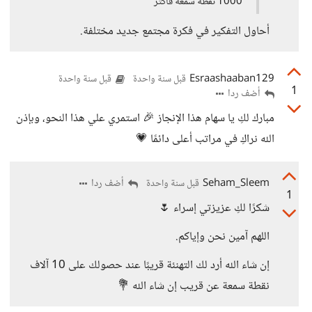
1000 نقطة سمعة فأكثر
أحاول التفكير في فكرة مجتمع جديد مختلفة.
Esraashaaban129
قبل سنة واحدة
قبل سنة واحدة
1
أضف ردا
مبارك لكِ يا سهام هذا الإنجاز 🎉 استمري علي هذا النحو، وبإذن
الله نراكِ في مراتب أعلى دائمًا 💗
Seham_Sleem
أضف ردا
قبل سنة واحدة
1
شكرًا لكِ عزيزتي إسراء 🌷
اللهم آمين نحن وإياكم.
إن شاء الله أرد لك التهنئة قريبًا عند حصولك على 10 آلاف
نقطة سمعة عن قريب إن شاء الله 💐