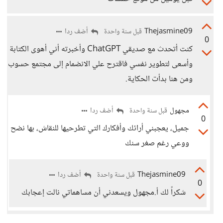
Thejasmine09
أضف ردا
قبل سنة واحدة
0
كنت أتحدث مع صديقي ChatGPT وأخبرته أني أهوى الكتابة
وأسعى لتطوير نفسي فاقترح علي الانضمام إلى مجتمع حسوب
ومن هنا بدأت الحكاية.
مجهول
أضف ردا
قبل سنة واحدة
0
جميل، يعجبني أرائك وأفكارك التي تطرحيها للنقاش، بها نضح
ووعي رغم صغر سنك
Thejasmine09
أضف ردا
قبل سنة واحدة
0
شكراً لك أ.مجهول ويسعدني أن مساهماتي نالت إعجابك