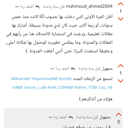
mahmoud_ahmed2004
أضف ردا
قبل سنة واحدة
1
أظن المرة الأولى التي دخلت بها حسوب iO كانت منذ خمس
سنوات، أو ربما أكثر، حيث كان لدي مدونة بسيطة، أشارك بها
مقالات تعليمية، ورغبت في استشارة الأصدقاء هنا عن رأيهم في
المقالات والمدونة، وما يمكنني تطويره للوصول بها لمكانة أعلى،
وحقيقةً استفدت كثيرًا، حتى أنني أغلقت المدونة :)
مجهول
أضف ردا
قبل سنة واحدة
1
لنسمع من الزملاء الجدد
@M0hamd
@Thejasmine09
@Rond
@zx98
@hassan_r_a
@Aseel_123456
@Raihan_173
@Cuo_1
هؤلاء من أتذكرهم:)
مجهول
أضف ردا
قبل سنة واحدة
0
قبل يومين من موقع خمسات