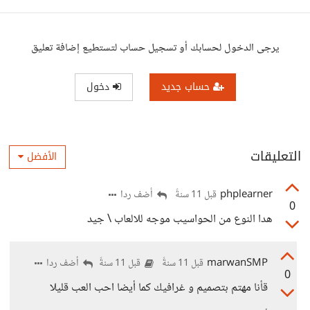
يرجى الدخول لحسابك أو تسجيل حساب لتستطيع إضافة تعليق
حساب جديد
دخول
التعليقات
الأفضل
phplearner
أضف ردا
قبل 11 سنةً
0
هدا النوع من الحواسيب موجه للالعاب \ جيد
marwanSMP
أضف ردا
قبل 11 سنةً
قبل 11 سنةً
0
قأنا مهتم بتصميم و غرافيك كما أيضا احب العب قليلا