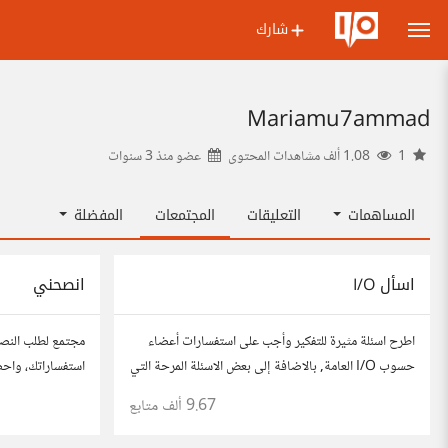
شارك
Mariamu7ammad
1
1.08 ألف مشاهدات المحتوى
عضو منذ
3 سنوات
المساهمات
التعليقات
المجتمعات
المفضلة
اسأل I/O
انصحني
اطرح اسئلة مثيرة للتفكير وأجب على استفسارات أعضاء
مجتمع لطلب النص
حسوب I/O العامة, بالاضافة إلى بعض الاسئلة المرحة التي
استفساراتك، واح
تستمتع بها وتساعدك على التعرف على افكار المتابعين.
للحصول على أفكار
9.67 ألف
متابع
الفكرة مأخوذة من مجتمع AskReddit