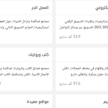
كتروني
العمل الحر
تراتيجيات وتقنيات التسويق الرقمي.
مجتمع لمناقشة وتبادل الخبرات حول العمل
ناقش وتعلم عن SEO، SEM، التسويق عبر وسائل التواصل
استراتيجيات النجاح، التسويق الذاتي، وإدا
ل البيانات. شارك تجاربك، نصائحك،
شارك قصصك، نصائحك، وأسئلتك، وتواصل
33.9 ألف
متابع
 مع متخصصين في هذا المجال.
في مختلف المجالات.
كتب وروايات
كار والإلهام في مختلف المجالات. ناقش
مجتمع لعشاق الكتب والروايات لمناقشة وتب
ة، حلول مبتكرة، والتفكير خارج
الأعمال الأدبية. ناقش واستكشف الكتب ال
قترحاتك وأسئلتك، وتواصل مع مفكرين
الروايات، ومشاركة توصيات القراءة. شارك 
97.6 ألف
متابع
9
نصائحك، وأسئلتك، وتواصل مع قراء آخرين
يم
مواقع مفيدة