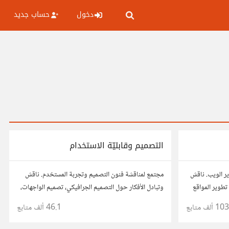
دخول
حساب جديد
التصميم وقابليّة الاستخدام
ر الويب. ناقش
مجتمع لمناقشة فنون التصميم وتجربة المستخدم. ناقش
تطوير المواقع
وتبادل الأفكار حول التصميم الجرافيكي، تصميم الواجهات،
ئح، وتعاون مع
وقابلية الاستخدام. شارك أفكارك وأسئلتك، وتواصل مع
103 ألف
متابع
46.1 ألف
متابع
مصممين ومتخصصين في تحسين تجربة المستخدم.