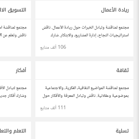
ريادة الأعمال
التسويق الال
مجتمع لمناقشة وتبادل الخبرات حول ريادة الأعمال. ناقش
مجتمع لمناقشة اس
استراتيجيات النجاح، إدارة المشاريع، والابتكار. شارك
أفكارك، قصص نجاحك، وأسئلتك، وتواصل مع رواد أعمال
الاجتماعي، وتحلي
106 ألف
متابع
آخرين لتطوير مشروعاتك.
وأسئلتك، وتواصل
ثقافة
أفكار
مجتمع لمناقشة المواضيع الثقافية، الفكرية، والاجتماعية
مجتمع لتبادل الأف
بموضوعية وعقلانية. ناقش وتبادل المعرفة والأفكار حول
وشارك أفكار جديد
الأدب، الفنون، الموسيقى، والعادات.
الصندوق. شارك بم
111 ألف
متابع
آخرين.
تسلية
التعلم والتعل