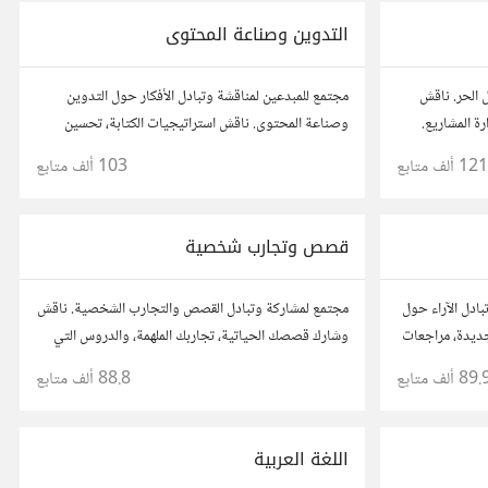
التدوين وصناعة المحتوى
 الحر. ناقش
مجتمع للمبدعين لمناقشة وتبادل الأفكار حول التدوين
رة المشاريع.
وصناعة المحتوى. ناقش استراتيجيات الكتابة، تحسين
 مع محترفين
محركات البحث، وإنتاج المحتوى المرئي والمسموع. شارك
121 ألف
متابع
103 ألف
متابع
أفكارك وأسئلتك، وتواصل مع كتّاب ومبدعين آخرين.
قصص وتجارب شخصية
ادل الآراء حول
مجتمع لمشاركة وتبادل القصص والتجارب الشخصية. ناقش
جديدة، مراجعات
وشارك قصصك الحياتية، تجاربك الملهمة، والدروس التي
أفكارك،
تعلمتها. شارك تجاربك مع الآخرين، واستفد من قصصهم
89. ألف
متابع
88.8 ألف
متابع
.
لتوسيع آفاقك.
اللغة العربية