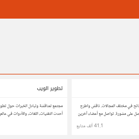
تطوير الويب
ائح في مختلف المجالات. ناقش واطرح
مجتمع لمناقشة وتبادل الخبرات حول تطوي
صل على مشورة. تواصل مع أعضاء آخرين
أحدث التقنيات، اللغات، والأدوات في عالم 
 وحلول تساعدك في اتخاذ قراراتك.
والتطبيقات. شارك مشاريعك، اسأل عن نصا
41.1 ألف
متابع
مطورين محترفين وهواة.