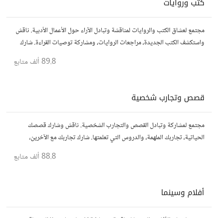
كتب وروايات
مجتمع لعشاق الكتب والروايات لمناقشة وتبادل الآراء حول الأعمال الأدبية. ناقش
واستكشف الكتب الجديدة، مراجعات الروايات، ومشاركة توصيات القراءة. شارك
أفكارك، نصائحك، وأسئلتك، وتواصل مع قراء آخرين.
89.8 ألف
متابع
قصص وتجارب شخصية
مجتمع لمشاركة وتبادل القصص والتجارب الشخصية. ناقش وشارك قصصك
الحياتية، تجاربك الملهمة، والدروس التي تعلمتها. شارك تجاربك مع الآخرين،
واستفد من قصصهم لتوسيع آفاقك.
88.8 ألف
متابع
أفلام وسينما