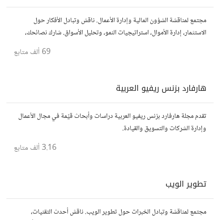
مجتمع لمناقشة الشؤون المالية وإدارة الأعمال. ناقش وتبادل الأفكار حول
الاستثمار، إدارة الأموال، استراتيجيات النمو، وتحليل الأسواق. شارك نصائحك،
تجاربك، وأسئلتك، وتواصل مع محترفين ورجال أعمال آخرين.
69 ألف
متابع
هارفارد بزنس ريفيو العربية
تقدم مجلة هارفارد بزنس ريفيو العربية دراسات وأبحاث قيّمة في مجال الأعمال
وإدارة الشركات والتسويق والقيادة.
3.16 ألف
متابع
تطوير الويب
مجتمع لمناقشة وتبادل الخبرات حول تطوير الويب. ناقش أحدث التقنيات،