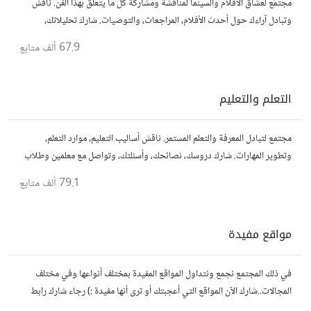
مجتمع لعشاق الأفلام والسينما لمناقشة ومشاركة كل ما يتعلق بهذا الفن. ناقش
وتبادل آراءك حول أحدث الأفلام، المراجعات، والتوصيات. شارك تحليلاتك،
قصصك، واستمتع بنقاشات حول الأفلام والمخرجين والسيناريوهات.
67.9 ألف
متابع
التعلم والتعليم
مجتمع لتبادل المعرفة والتعلم المستمر. ناقش أساليب التعليم، موارد التعلم،
وتطوير المهارات. شارك دروسك، نصائحك، وأسئلتك، وتواصل مع معلمين وطلاب
يسعون لتحقيق المعرفة والتفوق.
79.1 ألف
متابع
مواقع مفيدة
في ذلك المجتمع نجمع ونتداول المواقع المفيدة بمختلف أنواعها وفي مختلف
المجالات..شارك الآن المواقع التي أعجبتك أو ترى أنها مفيدة :) رجاء شارك رابط
مباشر للموقع..المجتمع خاص بالمواقع فقط