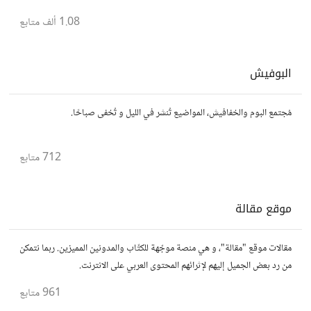
1.08 ألف
متابع
البوفيش
مُجتمع البوم والخفافيش، المواضيع تُنشر في الليل و تُخفى صباحًا.
712
متابع
موقع مقالة
مقالات موقع "مقالة"، و هي منصة موجّهة للكتّاب والمدونين المميزين. ربما نتمكن
من رد بعض الجميل إليهم لإثرائهم المحتوى العربي على الانترنت.
961
متابع