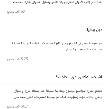
الاستثمار، إدارة الأموال، استراتيجيات النمو، وتحليل الأسواق. شارك نصائحك،
تجاربك، وأسئلتك، وتواصل مع محترفين ورجال أعمال آخرين.
69 ألف
متابع
دين ودنيا
مجتمع متخصص في الشعائر ومدى تاثر المجتمعات بالقواعد الدينية المختلفة
حسب نوعية الشعوب والأعراق
3.23 ألف
متابع
اشرحها وكأني في الخامسة
مجتمع لشرح المواضيع بوضوح وبطريقة بسيطة. هنا، يمكنك طرح أي سؤال
وتلقي إجابات سهلة ومفهومة. هدفنا هو تبسيط المعلومات لتكون سهلة على
الجميع، تمامًا كما لو كنت في الخامسة من عمرك.
66.7 ألف
متابع