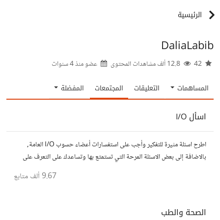
الرئيسية
DaliaLabib
42
12.8 ألف مشاهدات المحتوى
عضو منذ
4 سنوات
المساهمات
التعليقات
المجتمعات
المفضلة
اسأل I/O
اطرح اسئلة مثيرة للتفكير وأجب على استفسارات أعضاء حسوب I/O العامة,
بالاضافة إلى بعض الاسئلة المرحة التي تستمتع بها وتساعدك على التعرف على
افكار المتابعين. الفكرة مأخوذة من مجتمع AskReddit
9.67 ألف
متابع
الصحة والطب