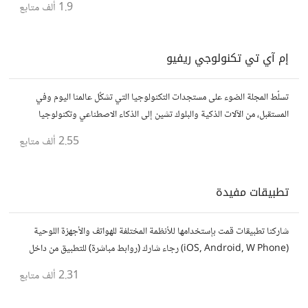
1.9 ألف
متابع
إم آي تي تكنولوجي ريفيو
تسلّط المجلة الضوء على مستجدات التكنولوجيا التي تشكّل عالمنا اليوم وفي
المستقبل، من الآلات الذكية والبلوك تشين إلى الذكاء الاصطناعي وتكنولوجيا
الأعمال وحتى عالم الفضاء. https://technologyreview.ae/
2.55 ألف
متابع
تطبيقات مفيدة
شاركنا تطبيقات قمت بإستخدامها للأنظمة المختلفة للهواتف والأجهزة اللوحية
(iOS, Android, W Phone) رجاء شارك (روابط مباشرة) للتطبيق من داخل
المتجر..إلا في حالة وجود عدة تطبيقات أو شرح مطول شاركها كموضوع
2.31 ألف
متابع