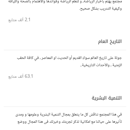
مجتمع يهتم بأخبار الرياضة، و لتعلم الرياضة وفوائدها والاهتمام بالصحة واللياقة
وكيفية التدريب بشكل صحيح.
2.1 ألف
متابع
التاريخ العام
جولة على تاريخ العالم سواءً القديم أو الحديث او المعاصر ، في كافة الحقب
الزمنية ، والأحداث التاريخية..
63.1 ألف
متابع
التنمية البشرية
في هذا المجتمع نناقش كل ما يتعلق بمجال التنمية البشرية وعلومها و ومدى
تأثيرها على حياتنا مع امكانية لذكر تجربتك وخبرتك فى هذا المجال ووضع
مقالات وروابط وفيديوهات مفيدة تعمل على التحفيز والنجاح والتقدم