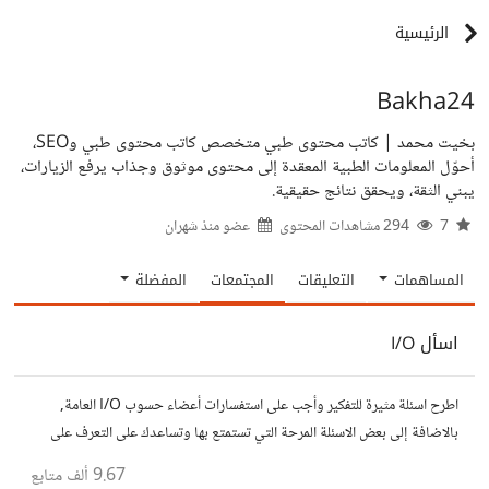
الرئيسية
Bakha24
بخيت محمد | كاتب محتوى طبي متخصص كاتب محتوى طبي وSEO،
أحوّل المعلومات الطبية المعقدة إلى محتوى موثوق وجذاب يرفع الزيارات،
يبني الثقة، ويحقق نتائج حقيقية.
7
294 مشاهدات المحتوى
عضو منذ
شهران
المساهمات
التعليقات
المجتمعات
المفضلة
اسأل I/O
اطرح اسئلة مثيرة للتفكير وأجب على استفسارات أعضاء حسوب I/O العامة,
بالاضافة إلى بعض الاسئلة المرحة التي تستمتع بها وتساعدك على التعرف على
افكار المتابعين. الفكرة مأخوذة من مجتمع AskReddit
9.67 ألف
متابع