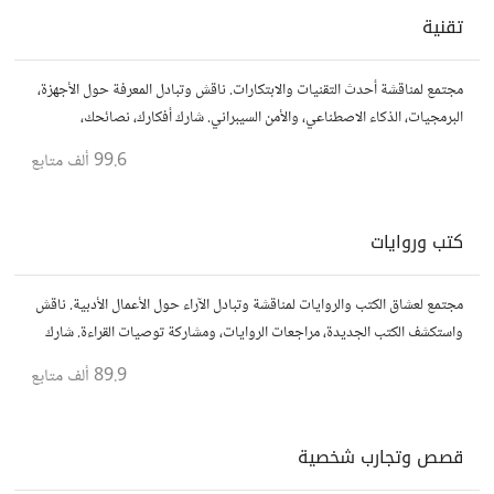
تقنية
مجتمع لمناقشة أحدث التقنيات والابتكارات. ناقش وتبادل المعرفة حول الأجهزة،
البرمجيات، الذكاء الاصطناعي، والأمن السيبراني. شارك أفكارك، نصائحك،
وأسئلتك، وتواصل مع محبي التقنية والمتخصصين.
99.6 ألف
متابع
كتب وروايات
مجتمع لعشاق الكتب والروايات لمناقشة وتبادل الآراء حول الأعمال الأدبية. ناقش
واستكشف الكتب الجديدة، مراجعات الروايات، ومشاركة توصيات القراءة. شارك
أفكارك، نصائحك، وأسئلتك، وتواصل مع قراء آخرين.
89.9 ألف
متابع
قصص وتجارب شخصية