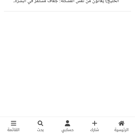
الخليج) يعانون من نفس المشكلة: جفاف مستمر في البشرة،
بهتان، وظهور خطوط بسيطة حتى في سن صغير. السؤال اللي
حاب أطرحه للنقاش: هل المشكلة فعلاً من نوع البشرة أو
المنتجات؟ ولا أن البيئة نفسها (الحرارة العالية + التكييف المستمر
+ الغبار) لها تأثير أقوى مما نتوقع؟ من وجهة نظر عامة، هذه
العوامل ممكن تسبب: فقدان ترطيب الجلد بسرعة ضعف حاجز
البشرة الطبيعي زيادة الحساسية والجفاف وتسريع ظهور علامات
التعب على
الرئيسية
شارك
حسابي
بحث
القائمة