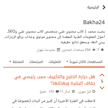
الرئيسية
Bakha24
بخيت محمد | كاتب محتوى طبي متخصص كاتب محتوى طبي وSEO،
أحوّل المعلومات الطبية المعقدة إلى محتوى موثوق وجذاب يرفع الزيارات،
يبني الثقة، ويحقق نتائج حقيقية.
7
294 مشاهدات المحتوى
عضو منذ
شهران
المساهمات الأكثر شيوعاً
التعليقات
المجتمعات
المفضلة
هل حرارة الخليج والتكييف سبب رئيسي في
5
جفاف البشرة وبهتانها؟
قبل شهرين
اسأل I/O
11 تعليق
لاحظت في الفترة الأخيرة أن كثير من البنات (خصوصًا في